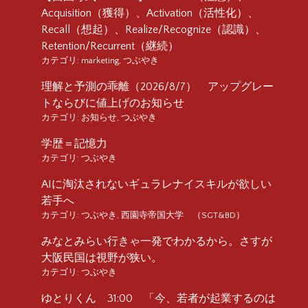
Acquisition（獲得）、Activation（活性化）、
Recall（想起）、Realize/Recognize（認識）、
Retention/Recurrent（継続）
カテゴリ:
marketing
,
つぶやき
理解と予測の乖離（2026/8/7） アップグレー
トならびに値上げのお知らせ
カテゴリ:
お知らせ
,
つぶやき
学歴＝記憶力
カテゴリ:
つぶやき
AIに淘汰されないギュラレナイスキルが欲しい
若手へ
カテゴリ:
つぶやき
,
西園寺帝国大学 （SGT&BD）
みなとみらい行きゃ一発でわかるから。さすが
大阪民国は視野が狭い。
カテゴリ:
つぶやき
ゆとりくん 31:00 「今、若者が起業するのは