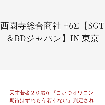
SKIP
TO
CONTENT
西園寺総合商社 +6Σ【SGT
＆BDジャパン】IN 東京
天才若者２０歳が『こいつオワコン
期待はずれもう若くない』判定され