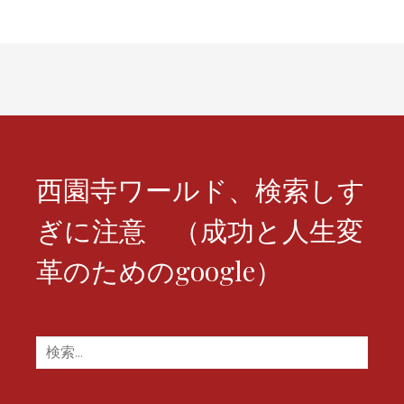
ー
シ
ョ
ン
西園寺ワールド、検索しす
ぎに注意 （成功と人生変
革のためのgoogle）
検
索: