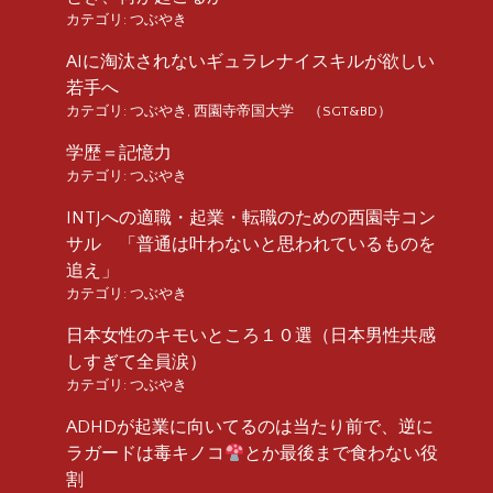
カテゴリ:
つぶやき
AIに淘汰されないギュラレナイスキルが欲しい
若手へ
カテゴリ:
つぶやき
,
西園寺帝国大学 （SGT&BD）
学歴＝記憶力
カテゴリ:
つぶやき
INTJへの適職・起業・転職のための西園寺コン
サル 「普通は叶わないと思われているものを
追え」
カテゴリ:
つぶやき
日本女性のキモいところ１０選（日本男性共感
しすぎて全員涙）
カテゴリ:
つぶやき
ADHDが起業に向いてるのは当たり前で、逆に
ラガードは毒キノコ
とか最後まで食わない役
割