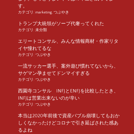
す。
カテゴリ:
marketing
,
つぶやき
トランプ大統領がソープ代奢ってくれた
カテゴリ:
未分類
エリートコンサル、みんな情報商材・作家リタ
イヤ憧れてるな
カテゴリ:
つぶやき
一流サッカー選手、案外遊び慣れてないから、
サゲマン孕ませてドンマイすぎる
カテゴリ:
つぶやき
西園寺コンサル INFJとENFJを比較したとき、
INFJは営業出来ないのが辛い
カテゴリ:
つぶやき
本当は2020年前後で資産バブル崩壊してもおか
しくなかったけどコロナで引き延ばされた感あ
るよね