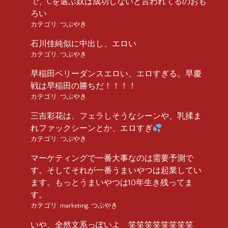
で、Cを選ぶ奴は成功しないと言われてるのおも
ろい
カテゴリ:
つぶやき
石川佳純似に中出し、エロい
カテゴリ:
つぶやき
早稲田ベリーダンスエロい、エロすぎる。早慶
戦は早稲田の勝ちだ！！！！
カテゴリ:
つぶやき
三吉彩花は、フェラしそうなシーンや、乳揉ま
れファックシーンとか、エロすぎ
カテゴリ:
つぶやき
マーケティングで一番大事なのは需要予測で
す。そしてそれが一番うまいやつは起業してい
ます。もっとうまいやつは10年生き残ってま
す。
カテゴリ:
marketing
,
つぶやき
いや、全然文系っぽいよ 笑笑笑笑笑笑笑笑