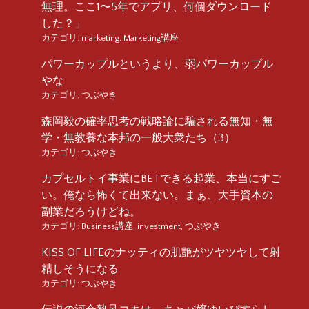
無理。ここ1〜5年でアプリ、何個ダウンロード
した？」
カテゴリ:
marketing
,
Marketing講座
パワーカップルというより、弱パワーカップル
やな
カテゴリ:
つぶやき
森岡毅の確率思考の戦略論に騙される無知・無
学・無教養な本邦の一般大衆たち（3）
カテゴリ:
つぶやき
カプセルトイ事業にBETできる起業、本当にすご
い。俺なら怖くて出来ない。まぁ、大手資本の
副業だろうけどね。
カテゴリ:
Business講座
,
investment
,
つぶやき
KISS OF LIFEのナッティの肌艶がツヤツヤして射
精しそうになる
カテゴリ:
つぶやき