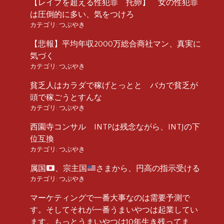
【レイプを超える性犯罪 托卵】 女の性犯罪
は圧倒的に多い、気をつけろ
カテゴリ:
つぶやき
【悲報】平均年収2000万総合商社マン、真実に
気づく
カテゴリ:
つぶやき
貧乏人はカラダで稼げとっとと バカで貧乏が
頭で稼ごうとすんな
カテゴリ:
つぶやき
西園寺コンサル INTPは残念ながら、INTJの下
位互換
カテゴリ:
つぶやき
属国
、宗主国
さまから、円高の指示受ける
カテゴリ:
つぶやき
マーケティングで一番大事なのは需要予測で
す。そしてそれが一番うまいやつは起業してい
ます。もっとうまいやつは10年生き残ってま