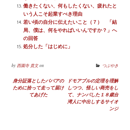
働きたくない、何もしたくない、疲れたと
いう人こそ起業すべき理由
若い頃の自分に伝えたいこと（７） 「結
局、僕は、何をやればいいんですか？」へ
の回答
処分した「はじめに」
by
西園寺 貴文
on
つぶやき
投
身分証落としたババアの
ドモアブルの定理を理解
ために拾って走って届け
しつつ、怪しい商売をし
稿
てあげた
て、ナンパした１８歳台
ナ
湾人に中出しするサイオ
ンジ
ビ
ゲ