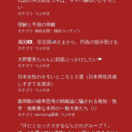
伝説の河合塾足コキは、キャバ嬢ゆいぴすらし
い
カテゴリ:
つぶやき
理解と予測の乖離
カテゴリ:
独自企画・独自コンテンツ
属国
、宗主国
さまから、円高の指示受ける
カテゴリ:
つぶやき
大野愛美ちゃんに顔面ぶっかけしたい❤︎
カテゴリ:
つぶやき
日本女性のキモいところ１０選（日本男性共感
しすぎて全員涙）
カテゴリ:
つぶやき
森岡毅の確率思考の戦略論に騙される無知・無
学・無教養な本邦の一般大衆たち（1）
カテゴリ:
Marketing講座
,
つぶやき
『汗だくセックスするならどのグループ？』