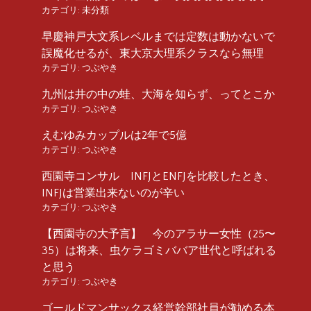
カテゴリ:
未分類
早慶神戸大文系レベルまでは定数は動かないで
誤魔化せるが、東大京大理系クラスなら無理
カテゴリ:
つぶやき
九州は井の中の蛙、大海を知らず、ってとこか
カテゴリ:
つぶやき
えむゆみカップルは2年で5億
カテゴリ:
つぶやき
西園寺コンサル INFJとENFJを比較したとき、
INFJは営業出来ないのが辛い
カテゴリ:
つぶやき
【西園寺の大予言】 今のアラサー女性（25〜
35）は将来、虫ケラゴミババア世代と呼ばれる
と思う
カテゴリ:
つぶやき
ゴールドマンサックス経営幹部社員が勧める本