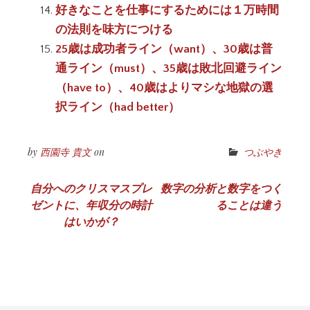
好きなことを仕事にするためには１万時間
の法則を味方につける
25歳は成功者ライン（want）、30歳は普
通ライン（must）、35歳は敗北回避ライン
（have to）、40歳はよりマシな地獄の選
択ライン（had better）
by
西園寺 貴文
on
つぶやき
投
自分へのクリスマスプレ
数字の分析と数字をつく
ゼントに、年収分の時計
ることは違う
稿
はいかが？
ナ
ビ
ゲ