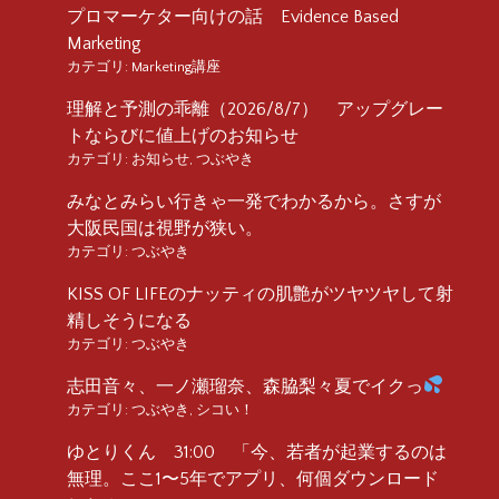
プロマーケター向けの話 Evidence Based
Marketing
カテゴリ:
Marketing講座
理解と予測の乖離（2026/8/7） アップグレー
トならびに値上げのお知らせ
カテゴリ:
お知らせ
,
つぶやき
みなとみらい行きゃ一発でわかるから。さすが
大阪民国は視野が狭い。
カテゴリ:
つぶやき
KISS OF LIFEのナッティの肌艶がツヤツヤして射
精しそうになる
カテゴリ:
つぶやき
志田音々、一ノ瀬瑠奈、森脇梨々夏でイクっ
カテゴリ:
つぶやき
,
シコい！
ゆとりくん 31:00 「今、若者が起業するのは
無理。ここ1〜5年でアプリ、何個ダウンロード