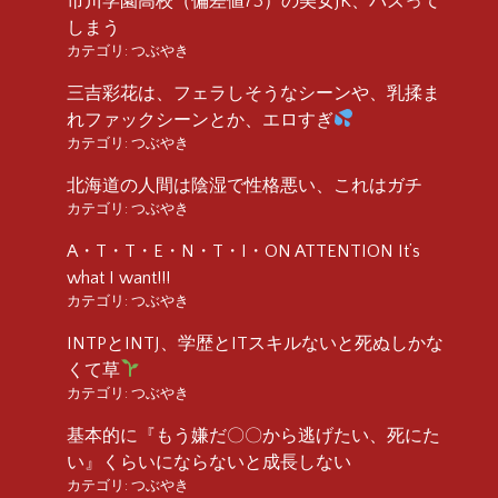
市川学園高校（偏差値73）の美女JK、バズって
しまう
カテゴリ:
つぶやき
三吉彩花は、フェラしそうなシーンや、乳揉ま
れファックシーンとか、エロすぎ
カテゴリ:
つぶやき
北海道の人間は陰湿で性格悪い、これはガチ
カテゴリ:
つぶやき
A・T・T・E・N・T・I・ON ATTENTION It’s
what I want!!!
カテゴリ:
つぶやき
INTPとINTJ、学歴とITスキルないと死ぬしかな
くて草
カテゴリ:
つぶやき
基本的に『もう嫌だ〇〇から逃げたい、死にた
い』くらいにならないと成長しない
カテゴリ:
つぶやき