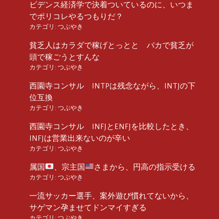
ビデンス経済学で決着ついているのに、いつま
でポリコレやるつもりだ？
カテゴリ:
つぶやき
貧乏人はカラダで稼げとっとと バカで貧乏が
頭で稼ごうとすんな
カテゴリ:
つぶやき
西園寺コンサル INTPは残念ながら、INTJの下
位互換
カテゴリ:
つぶやき
西園寺コンサル INFJとENFJを比較したとき、
INFJは営業出来ないのが辛い
カテゴリ:
つぶやき
属国
、宗主国
さまから、円高の指示受ける
カテゴリ:
つぶやき
一流サッカー選手、案外遊び慣れてないから、
サゲマン孕ませてドンマイすぎる
カテゴリ:
つぶやき