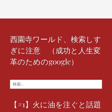
ー
シ
ョ
ン
西園寺ワールド、検索しす
ぎに注意 （成功と人生変
革のためのgoogle）
検
索:
【#1】火に油を注ぐと話題