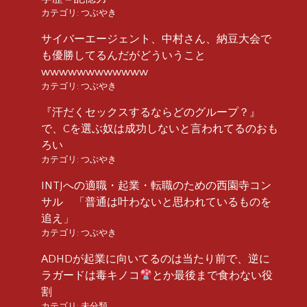
カテゴリ:
つぶやき
サイバーエージェント、中村さん、納豆大会で
も優勝してるんだがどういうこと
wwwwwwwwwwww
カテゴリ:
つぶやき
『汗だくセックスするならどのグループ？』
で、Cを選ぶ奴は成功しないと言われてるのおも
ろい
カテゴリ:
つぶやき
INTJへの適職・起業・転職のための西園寺コン
サル 「普通は叶わないと思われているものを
追え」
カテゴリ:
つぶやき
ADHDが起業に向いてるのは当たり前で、逆に
ラガードは毒キノコ
とか最後まで食わない役
割
カテゴリ:
未分類