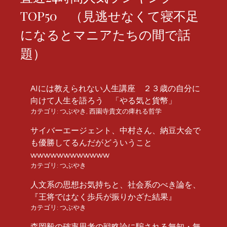
TOP50 （見逃せなくて寝不足
になるとマニアたちの間で話
題）
AIには教えられない人生講座 ２３歳の自分に
向けて人生を語ろう 「やる気と貨幣」
カテゴリ:
つぶやき
,
西園寺貴文の痺れる哲学
サイバーエージェント、中村さん、納豆大会で
も優勝してるんだがどういうこと
wwwwwwwwwwww
カテゴリ:
つぶやき
人文系の思想お気持ちと、社会系のべき論を、
『王将ではなく歩兵が振りかざた結果』
カテゴリ:
つぶやき
森岡毅の確率思考の戦略論に騙される無知・無