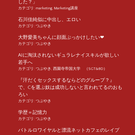
した？」
カテゴリ:
marketing
,
Marketing講座
石川佳純似に中出し、エロい
カテゴリ:
つぶやき
大野愛美ちゃんに顔面ぶっかけしたい❤︎
カテゴリ:
つぶやき
AIに淘汰されないギュラレナイスキルが欲しい
若手へ
カテゴリ:
つぶやき
,
西園寺帝国大学 （SGT&BD）
『汗だくセックスするならどのグループ？』
で、Cを選ぶ奴は成功しないと言われてるのおも
ろい
カテゴリ:
つぶやき
学歴＝記憶力
カテゴリ:
つぶやき
バトルロワイヤルと漂流ネットカフェのレイプ