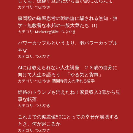
しても、億稼ぐ旦那だから言い訳にならんよ
カテゴリ:
つぶやき
森岡毅の確率思考の戦略論に騙される無知・無
学・無教養な本邦の一般大衆たち（1）
カテゴリ:
Marketing講座
,
つぶやき
パワーカップルというより、弱パワーカップル
やな
カテゴリ:
つぶやき
AIには教えられない人生講座 ２３歳の自分に
向けて人生を語ろう 「やる気と貨幣」
カテゴリ:
つぶやき
,
西園寺貴文の痺れる哲学
姫路のトランプも消えたね！家賃収入3億から見
事な転落
カテゴリ:
つぶやき
これまでの偏差値50にとっての幸せが崩壊する
とき、何が起こるか
カテゴリ:
つぶやき