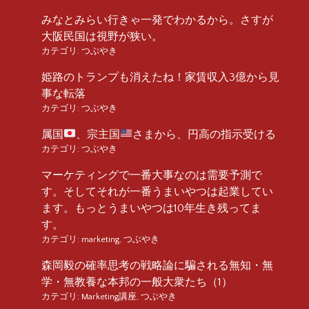
みなとみらい行きゃ一発でわかるから。さすが
大阪民国は視野が狭い。
カテゴリ:
つぶやき
姫路のトランプも消えたね！家賃収入3億から見
事な転落
カテゴリ:
つぶやき
属国
、宗主国
さまから、円高の指示受ける
カテゴリ:
つぶやき
マーケティングで一番大事なのは需要予測で
す。そしてそれが一番うまいやつは起業してい
ます。もっとうまいやつは10年生き残ってま
す。
カテゴリ:
marketing
,
つぶやき
森岡毅の確率思考の戦略論に騙される無知・無
学・無教養な本邦の一般大衆たち（1）
カテゴリ:
Marketing講座
,
つぶやき