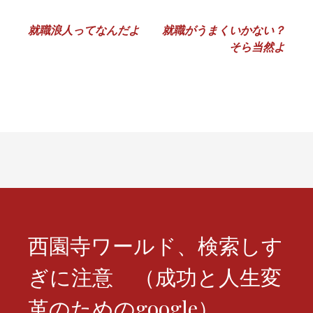
投
就職浪人ってなんだよ
就職がうまくいかない？
そら当然よ
稿
ナ
ビ
ゲ
ー
シ
ョ
ン
西園寺ワールド、検索しす
ぎに注意 （成功と人生変
革のためのgoogle）