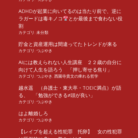
ADHDが起業に向いてるのは当たり前で、逆に
ラガードは毒キノコ
とか最後まで食わない役
割
カテゴリ:
未分類
貯金と資産運用は間違ってたトレンドが来る
カテゴリ:
つぶやき
AIには教えられない人生講座 ２２歳の自分に
向けて人生を語ろう 「押し寄せる焦り」
カテゴリ:
つぶやき
,
西園寺貴文の痺れる哲学
越水遥 （弁護士・東大卒・TOEIC満点）が語
る、 「勉強ができる≠頭が良い」
カテゴリ:
つぶやき
はよ離婚しろ
カテゴリ:
つぶやき
【レイプを超える性犯罪 托卵】 女の性犯罪