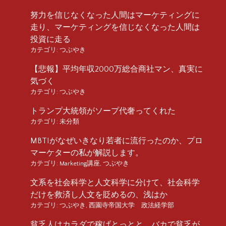
努力を信じなくなった人間はマーケティングに
走り、マーケティングを信じなくなった人間は
投資に走る
カテゴリ:
つぶやき
【悲報】平均年収2000万総合商社マン、真実に
気づく
カテゴリ:
つぶやき
トランプ大統領がソープ代奢ってくれた
カテゴリ:
未分類
MBTIがなぜいきなり若者に流行ったのか、プロ
マーケターの私が解説します。
カテゴリ:
Marketing講座
,
つぶやき
文系を社会科学と人文科学に分けて、社会科学
だけを救済し人文を貶めるの、浅はか
カテゴリ:
つぶやき
,
西園寺帝国大学 政法経学部
貧乏人はカラダで稼げとっとと バカで貧乏が