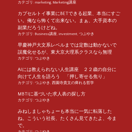
カテゴリ:
marketing
,
Marketing講座
カプセルトイ事業にBETできる起業、本当にすご
い。俺なら怖くて出来ない。まぁ、大手資本の
副業だろうけどね。
カテゴリ:
Business講座
,
investment
,
つぶやき
早慶神戸大文系レベルまでは定数は動かないで
誤魔化せるが、東大京大理系クラスなら無理
カテゴリ:
つぶやき
AIには教えられない人生講座 ２２歳の自分に
向けて人生を語ろう 「押し寄せる焦り」
カテゴリ:
つぶやき
,
西園寺貴文の痺れる哲学
MBTIに基づいた求人表の探し方
カテゴリ:
つぶやき
みねしましゃちょーも本当に一気に転落した
ね。こういう社長、たくさん見てきたよ、今ま
で。
カテゴリ:
つぶやき