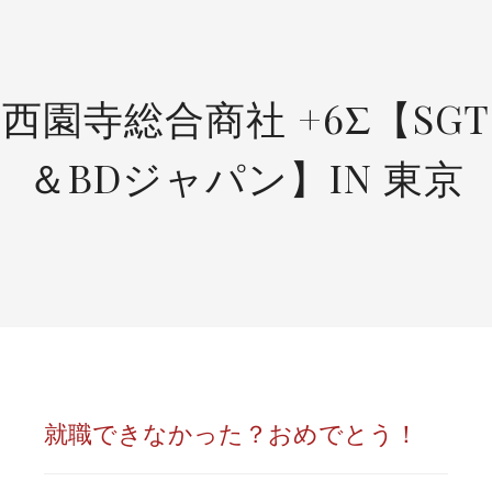
SKIP
TO
CONTENT
西園寺総合商社 +6Σ【SGT
＆BDジャパン】IN 東京
就職できなかった？おめでとう！