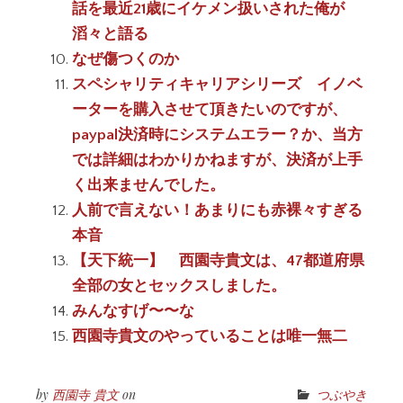
話を最近21歳にイケメン扱いされた俺が
滔々と語る
なぜ傷つくのか
スペシャリティキャリアシリーズ イノベ
ーターを購入させて頂きたいのですが、
paypal決済時にシステムエラー？か、当方
では詳細はわかりかねますが、決済が上手
く出来ませんでした。
人前で言えない！あまりにも赤裸々すぎる
本音
【天下統一】 西園寺貴文は、47都道府県
全部の女とセックスしました。
みんなすげ〜〜な
西園寺貴文のやっていることは唯一無二
by
西園寺 貴文
on
つぶやき