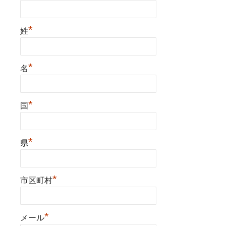
*
姓
*
名
*
国
*
県
*
市区町村
*
メール