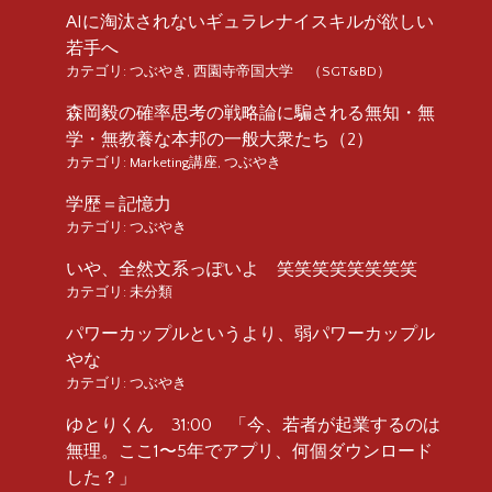
AIに淘汰されないギュラレナイスキルが欲しい
若手へ
カテゴリ:
つぶやき
,
西園寺帝国大学 （SGT&BD）
森岡毅の確率思考の戦略論に騙される無知・無
学・無教養な本邦の一般大衆たち（2）
カテゴリ:
Marketing講座
,
つぶやき
学歴＝記憶力
カテゴリ:
つぶやき
いや、全然文系っぽいよ 笑笑笑笑笑笑笑笑
カテゴリ:
未分類
パワーカップルというより、弱パワーカップル
やな
カテゴリ:
つぶやき
ゆとりくん 31:00 「今、若者が起業するのは
無理。ここ1〜5年でアプリ、何個ダウンロード
した？」