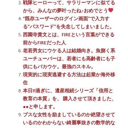
戦隊ヒーローって、サラリーマンに似てる
から、みんなの夢叶ったね♪おめでとう
“既存ユーザーのログイン画面”で入力す
る”パスワード”を失念してしまいました。
西園寺貴文とは、FIREという言葉ができる
前からFIREだった人
老若男女にウケる人は結婚向き。魚捌く系
ユーチューバーは、若者にも高齢者にも子
供にもバカウケ。最強のスキル。
現実的に現実逃避する方法は起業か海外移
住
本日11過ぎに、遺産相続シリーズ「信用と
教育の本質」を、 購入させて頂きました、
●●と申します。
ブスな女性を励ましているのか絶望させて
いるのかわからない綺麗事抜きの数学的な