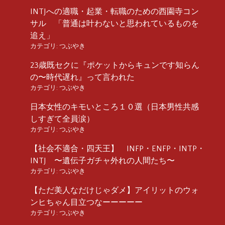
INTJへの適職・起業・転職のための西園寺コン
サル 「普通は叶わないと思われているものを
追え」
カテゴリ:
つぶやき
23歳既セクに『ポケットからキュンです知らん
の〜時代遅れ』って言われた
カテゴリ:
つぶやき
日本女性のキモいところ１０選（日本男性共感
しすぎて全員涙）
カテゴリ:
つぶやき
【社会不適合・四天王】 INFP・ENFP・INTP・
INTJ 〜遺伝子ガチャ外れの人間たち〜
カテゴリ:
つぶやき
【ただ美人なだけじゃダメ】アイリットのウォ
ンヒちゃん目立つなーーーーー
カテゴリ:
つぶやき