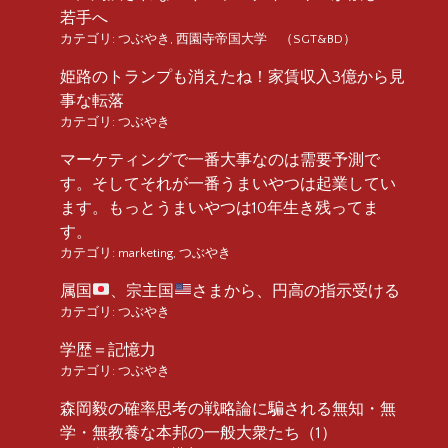
若手へ
カテゴリ:
つぶやき
,
西園寺帝国大学 （SGT&BD）
姫路のトランプも消えたね！家賃収入3億から見
事な転落
カテゴリ:
つぶやき
マーケティングで一番大事なのは需要予測で
す。そしてそれが一番うまいやつは起業してい
ます。もっとうまいやつは10年生き残ってま
す。
カテゴリ:
marketing
,
つぶやき
属国
、宗主国
さまから、円高の指示受ける
カテゴリ:
つぶやき
学歴＝記憶力
カテゴリ:
つぶやき
森岡毅の確率思考の戦略論に騙される無知・無
学・無教養な本邦の一般大衆たち（1）