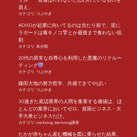
追え」
カテゴリ:
つぶやき
ADHDが起業に向いてるのは当たり前で、逆に
ラガードは毒キノコ
とか最後まで食わない役
割
カテゴリ:
未分類
20代の異常な自尊心を利用した悪魔のリクルー
ティング
カテゴリ:
つぶやき
鎌田大地の努力哲学、共感できてやばい
カテゴリ:
つぶやき
30過ぎた底辺業界の人間を集客する価値は、ほ
とんどの業界においてゼロ。貧困ビジネス・大
手大衆ビジネスだけ。
カテゴリ:
marketing
,
Marketing講座
たかが赤ちゃん産む機械を図に乗らせた結果、