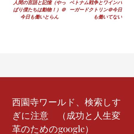
投
人間の言語と記憶（やっ
ベトナム戦争とワインバ
ぱり僕たちは動物！）＠
ーガードクトリン＠今日
稿
今日も働いとらん
も働いてない
ナ
ビ
ゲ
ー
シ
ョ
ン
西園寺ワールド、検索しす
ぎに注意 （成功と人生変
革のためのgoogle）