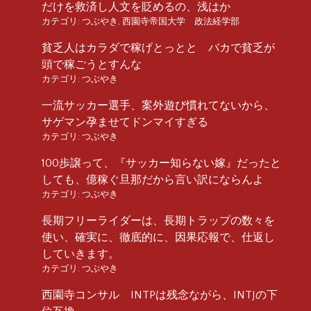
だけを救済し人文を貶めるの、浅はか
カテゴリ:
つぶやき
,
西園寺帝国大学 政法経学部
貧乏人はカラダで稼げとっとと バカで貧乏が
頭で稼ごうとすんな
カテゴリ:
つぶやき
一流サッカー選手、案外遊び慣れてないから、
サゲマン孕ませてドンマイすぎる
カテゴリ:
つぶやき
100歩譲って、『サッカー知らない嫁』だったと
しても、億稼ぐ旦那だから言い訳にならんよ
カテゴリ:
つぶやき
長期フリーライダーは、長期トラップの数々を
使い、確実に、徹底的に、因果応報で、仕返し
していきます。
カテゴリ:
つぶやき
西園寺コンサル INTPは残念ながら、INTJの下