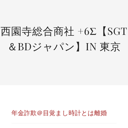
SKIP
TO
CONTENT
西園寺総合商社 +6Σ【SGT
＆BDジャパン】IN 東京
年金詐欺＠目覚まし時計とは離婚