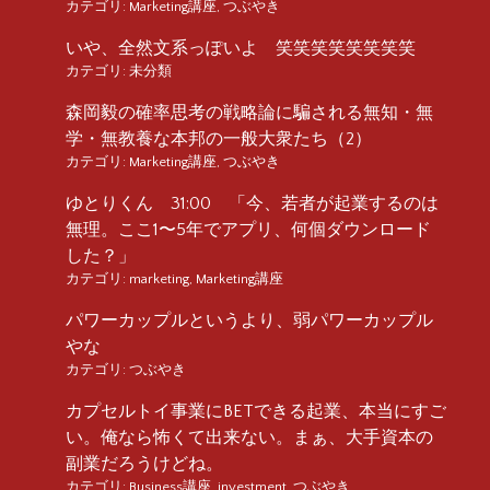
カテゴリ:
Marketing講座
,
つぶやき
いや、全然文系っぽいよ 笑笑笑笑笑笑笑笑
カテゴリ:
未分類
森岡毅の確率思考の戦略論に騙される無知・無
学・無教養な本邦の一般大衆たち（2）
カテゴリ:
Marketing講座
,
つぶやき
ゆとりくん 31:00 「今、若者が起業するのは
無理。ここ1〜5年でアプリ、何個ダウンロード
した？」
カテゴリ:
marketing
,
Marketing講座
パワーカップルというより、弱パワーカップル
やな
カテゴリ:
つぶやき
カプセルトイ事業にBETできる起業、本当にすご
い。俺なら怖くて出来ない。まぁ、大手資本の
副業だろうけどね。
カテゴリ:
Business講座
,
investment
,
つぶやき