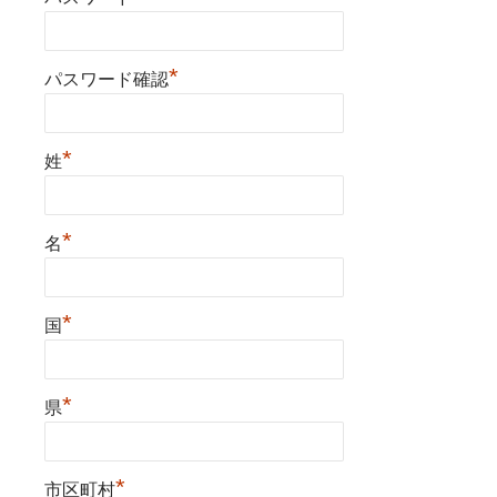
*
パスワード確認
*
姓
*
名
*
国
*
県
*
市区町村