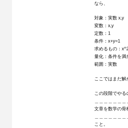
なら、
対象：実数 x,y
変数：x,y
定数：1
条件：x+y=1
求めるもの：x^2
量化：条件を満た
範囲：実数
ここではまだ解
この段階でやる
＿＿＿＿＿＿＿
文章を数学の骨
＿＿＿＿＿＿＿
こと。