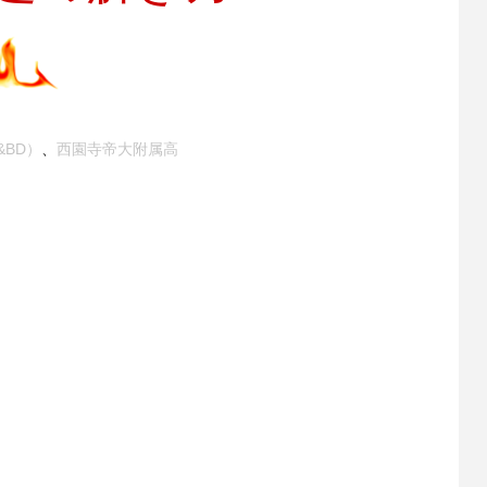
&BD）
、
西園寺帝大附属高