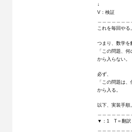
↓
V：検証
＿＿＿＿＿＿＿
これを毎回やる
つまり、数学を
「この問題、何
から入らない。
必ず、
「この問題は、
から入る。
以下、実装手順
＿＿＿＿＿＿＿
▼：1 T＝翻
＿＿＿＿＿＿＿