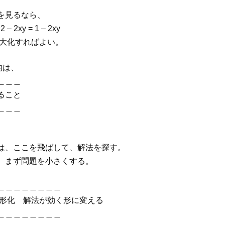
を見るなら、
2 – 2xy = 1 – 2xy
最大化すればよい。
的は、
＿＿＿
ること
＿＿＿
は、ここを飛ばして、解法を探す。
、まず問題を小さくする。
＿＿＿＿＿＿＿＿
準形化 解法が効く形に変える
＿＿＿＿＿＿＿＿