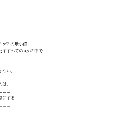
+y^2 の最小値
すすべての x,y の中で
かない。
のは、
＿＿＿
格にする
＿＿＿