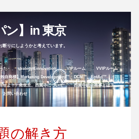
ン】in 東京
お断りにしようかと考えています。
まった
strategy&innovation
VIPルーム
VVIPルーム
自商標】Marketing Development™️、DCM™️、EntAd™️
目せよ！）救世主、西園寺について
西園寺総合商事とは？
お問い合わせ
題の解き方