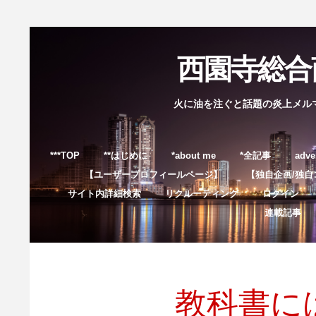
西園寺総合商
火に油を注ぐと話題の炎上メル
***TOP
**はじめに
*about me
*全記事
adve
【ユーザープロフィールページ】
【独自企画/独自
サイト内詳細検索
リクルーティング
ログイン
連載記事
教科書に