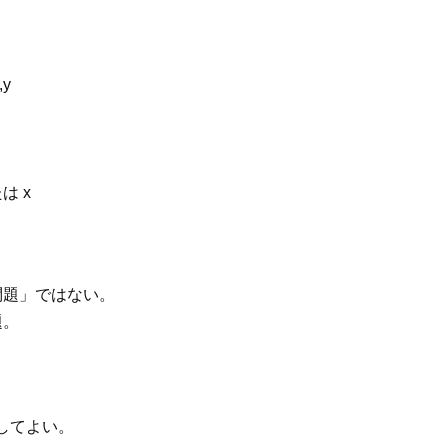
、
y
は x
問題」ではない。
題。
してよい。