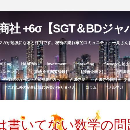
社 +6σ【SGT＆BDジャパ
マガが勉強になると評判です。秘密の隠れ家的コミュニティ。一見さん
コ
rtising
HAARMs
investment
marketing
Steveから始
ン
コンテンツ】
【独自企画閲覧登録】
【独自企画２】
【西園寺独
テ
年収3000万円以上の富裕層の方へ
西園寺展
西園寺帝国計画（刮
ン
＃これ以外の記事は読む必要がありません
コラム
*メルマガ
ツ
へ
ス
キ
は書いてない数学の問
ッ