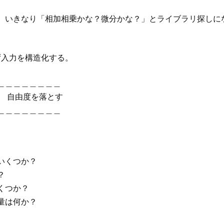
、いきなり「相加相乗かな？微分かな？」とライブラリ探しに
。
ず入力を構造化する。
＿＿＿＿＿＿＿＿
影 自由度を落とす
＿＿＿＿＿＿＿＿
いくつか？
？
くつか？
量は何か？