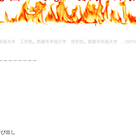
プ
帝国大学 工学部
、
西園寺帝国大学 理学部
、
西園寺帝国大学 （SGT
＿＿＿＿＿＿＿＿
呼び出し