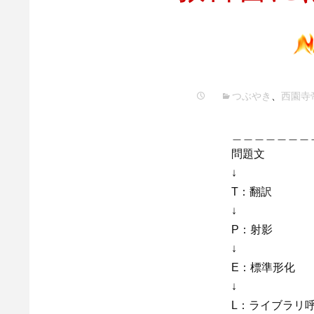
つぶやき
、
西園寺
＿＿＿＿＿＿＿
問題文
↓
T：翻訳
↓
P：射影
↓
E：標準形化
↓
L：ライブラリ