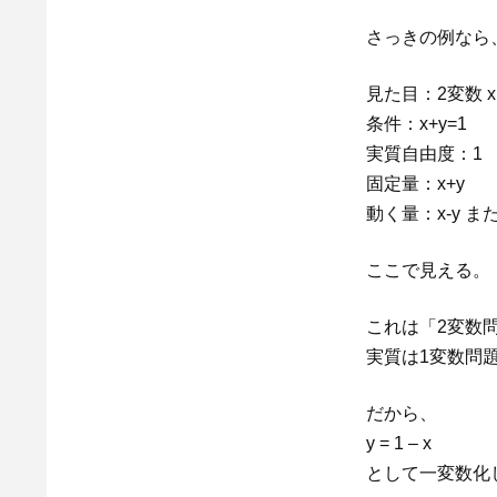
さっきの例なら
見た目：2変数 x,
条件：x+y=1
実質自由度：1
固定量：x+y
動く量：x-y また
ここで見える。
これは「2変数
実質は1変数問
だから、
y = 1 – x
として一変数化