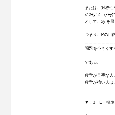
または、対称性
x^2+y^2 = (x+y)^
として、xy を
つまり、Pの目
＿＿＿＿＿＿＿
問題を小さくす
＿＿＿＿＿＿＿
である。
数学が苦手な人
数学が強い人は
＿＿＿＿＿＿＿
▼：3 E＝標
＿＿＿＿＿＿＿