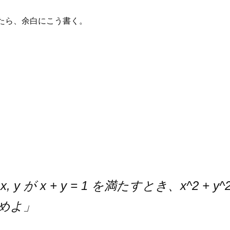
たら、余白にこう書く。
, y が x + y = 1 を満たすとき、x^2 + y
めよ」