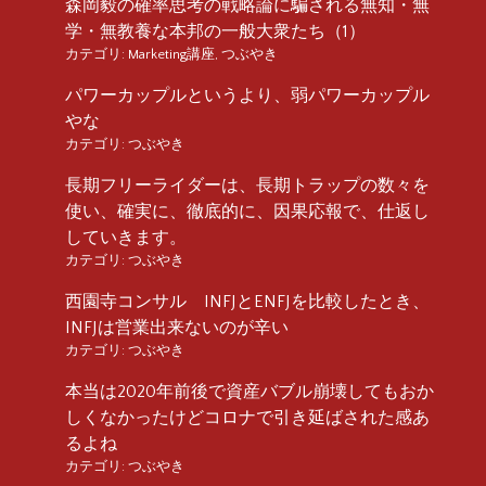
森岡毅の確率思考の戦略論に騙される無知・無
学・無教養な本邦の一般大衆たち（1）
カテゴリ:
Marketing講座
,
つぶやき
パワーカップルというより、弱パワーカップル
やな
カテゴリ:
つぶやき
長期フリーライダーは、長期トラップの数々を
使い、確実に、徹底的に、因果応報で、仕返し
していきます。
カテゴリ:
つぶやき
西園寺コンサル INFJとENFJを比較したとき、
INFJは営業出来ないのが辛い
カテゴリ:
つぶやき
本当は2020年前後で資産バブル崩壊してもおか
しくなかったけどコロナで引き延ばされた感あ
るよね
カテゴリ:
つぶやき