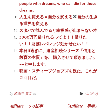
people with dreams, who can die for those
dreams.
人生を変える＝自分を変える
自分の生き
る世界を変える
スタバで読んでると幸福感が止まらない本
3000万円借りれるってよ！！借りた
い！！財務レバレッジ効かせたい！！
本日11過ぎに、遺産相続シリーズ「信用と
教育の本質」を、 購入させて頂きました、
●●と申します。
映画・スティーブジョブズを観た。これが
２回目だ。
by
西園寺 貴文
on
つぶやき
投
Affiliate ５０記事
「Affiliate 手順」