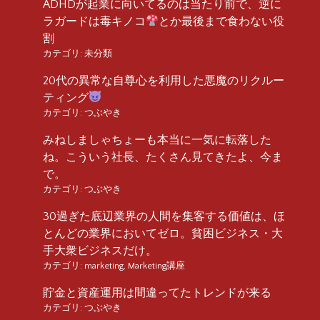
ADHDが起業に向いてるのは当たり前で、逆に
ラガードは毒キノコ
とか最後まで食わない役
割
カテゴリ:
未分類
20代の異常な自尊心を利用した悪魔のリクルー
ティング
カテゴリ:
つぶやき
みねしましゃちょーも本当に一気に転落した
ね。こういう社長、たくさん見てきたよ、今ま
で。
カテゴリ:
つぶやき
30過ぎた底辺業界の人間を集客する価値は、ほ
とんどの業界においてゼロ。貧困ビジネス・大
手大衆ビジネスだけ。
カテゴリ:
marketing
,
Marketing講座
貯金と資産運用は間違ってたトレンドが来る
カテゴリ:
つぶやき