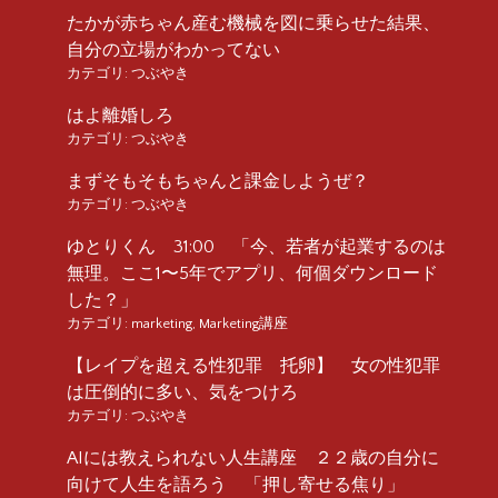
たかが赤ちゃん産む機械を図に乗らせた結果、
自分の立場がわかってない
カテゴリ:
つぶやき
はよ離婚しろ
カテゴリ:
つぶやき
まずそもそもちゃんと課金しようぜ？
カテゴリ:
つぶやき
ゆとりくん 31:00 「今、若者が起業するのは
無理。ここ1〜5年でアプリ、何個ダウンロード
した？」
カテゴリ:
marketing
,
Marketing講座
【レイプを超える性犯罪 托卵】 女の性犯罪
は圧倒的に多い、気をつけろ
カテゴリ:
つぶやき
AIには教えられない人生講座 ２２歳の自分に
向けて人生を語ろう 「押し寄せる焦り」