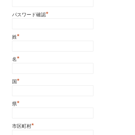
*
パスワード確認
*
姓
*
名
*
国
*
県
*
市区町村