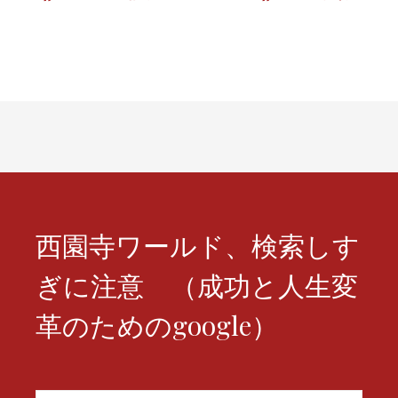
稿
ナ
ビ
ゲ
ー
シ
ョ
西園寺ワールド、検索しす
ン
ぎに注意 （成功と人生変
革のためのgoogle）