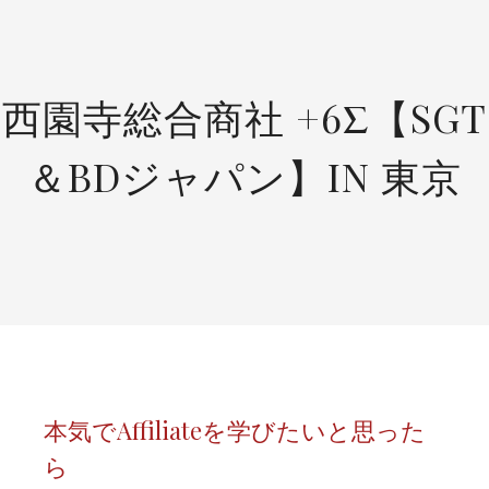
SKIP
TO
CONTENT
西園寺総合商社 +6Σ【SGT
＆BDジャパン】IN 東京
本気でAffiliateを学びたいと思った
ら