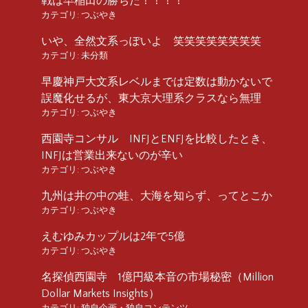
戦は早稲田の勝ちだ！！！！
カテゴリ:
つぶやき
いや、全然文系っぽいよ 笑笑笑笑笑笑笑笑
カテゴリ:
未分類
早慶神戸大文系レベルまでは定数は動かないで
誤魔化せるが、東大京大理系クラスなら無理
カテゴリ:
つぶやき
西園寺コンサル INFJとENFJを比較したとき、
INFJは営業出来ないのが辛い
カテゴリ:
つぶやき
九州は井の中の蛙、大海を知らず、ってとこか
カテゴリ:
つぶやき
えむゆみカップルは2年で5億
カテゴリ:
つぶやき
名探偵西園寺 1億円級本音の市場秘密（Million
Dollar Markets Insights）
カテゴリ:
独自企画・独自コンテンツ