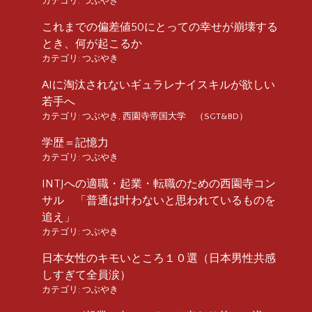
カテゴリ:
つぶやき
これまでの偏差値50にとっての幸せが崩壊する
とき、何が起こるか
カテゴリ:
つぶやき
AIに淘汰されないギュラレナイスキルが欲しい
若手へ
カテゴリ:
つぶやき
,
西園寺帝国大学 （SGT&BD）
学歴＝記憶力
カテゴリ:
つぶやき
INTJへの適職・起業・転職のための西園寺コン
サル 「普通は叶わないと思われているものを
追え」
カテゴリ:
つぶやき
日本女性のキモいところ１０選（日本男性共感
しすぎて全員涙）
カテゴリ:
つぶやき