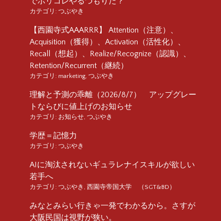
でポリコレやるつもりだ？
カテゴリ:
つぶやき
【西園寺式AAARRR】 Attention（注意）、
Acquisition（獲得）、Activation（活性化）、
Recall（想起）、Realize/Recognize（認識）、
Retention/Recurrent（継続）
カテゴリ:
marketing
,
つぶやき
理解と予測の乖離（2026/8/7） アップグレー
トならびに値上げのお知らせ
カテゴリ:
お知らせ
,
つぶやき
学歴＝記憶力
カテゴリ:
つぶやき
AIに淘汰されないギュラレナイスキルが欲しい
若手へ
カテゴリ:
つぶやき
,
西園寺帝国大学 （SGT&BD）
みなとみらい行きゃ一発でわかるから。さすが
大阪民国は視野が狭い。