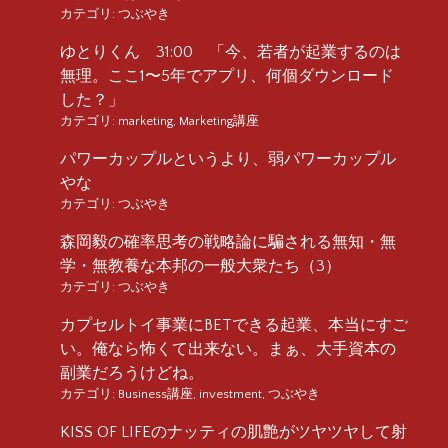
カテゴリ:
つぶやき
ゆとりくん 31:00 「今、若者が起業するのは
無理。ここ1〜5年でアプリ、何個ダウンロード
した？」
カテゴリ:
marketing
,
Marketing講座
パワーカップルというより、弱パワーカップル
やな
カテゴリ:
つぶやき
森岡毅の確率思考の戦略論に騙される無知・無
学・無教養な本邦の一般大衆たち（3）
カテゴリ:
つぶやき
カプセルトイ事業にBETできる起業、本当にすご
い。俺なら怖くて出来ない。まぁ、大手資本の
副業だろうけどね。
カテゴリ:
Business講座
,
investment
,
つぶやき
KISS OF LIFEのナッティの肌艶がツヤツヤして射