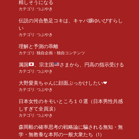
精しそうになる
カテゴリ:
つぶやき
伝説の河合塾足コキは、キャバ嬢ゆいぴすらし
い
カテゴリ:
つぶやき
理解と予測の乖離
カテゴリ:
独自企画・独自コンテンツ
属国
、宗主国
さまから、円高の指示受ける
カテゴリ:
つぶやき
大野愛美ちゃんに顔面ぶっかけしたい❤︎
カテゴリ:
つぶやき
日本女性のキモいところ１０選（日本男性共感
しすぎて全員涙）
カテゴリ:
つぶやき
森岡毅の確率思考の戦略論に騙される無知・無
学・無教養な本邦の一般大衆たち（1）