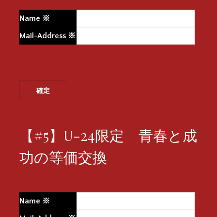
Name
※
Mail-Address
※
【#5】U-24限定 青春と成
功の等価交換
Name
※