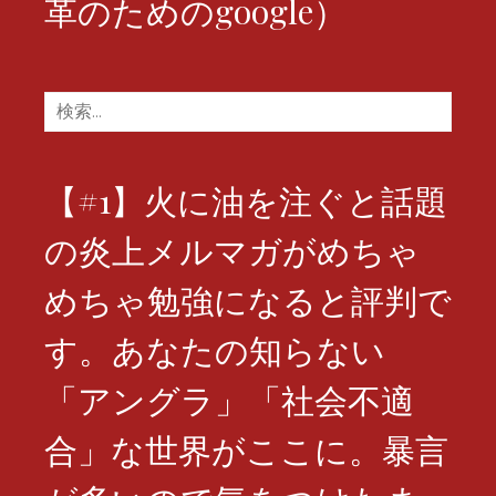
革のためのgoogle）
検
索:
【#1】火に油を注ぐと話題
の炎上メルマガがめちゃ
めちゃ勉強になると評判で
す。あなたの知らない
「アングラ」「社会不適
合」な世界がここに。暴言