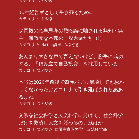
カテゴリ:
つぶやき
30年経営者として生き残るために
カテゴリ:
つぶやき
森岡毅の確率思考の戦略論に騙される無知・無
学・無教養な本邦の一般大衆たち（1）
カテゴリ:
Marketing講座
,
つぶやき
あんまり大きな声で言えないけど、勝手に成功
する、「積み立て自己投資」を採用している
カテゴリ:
つぶやき
本当は2020年前後で資産バブル崩壊してもおか
しくなかったけどコロナで引き延ばされた感あ
るよね
カテゴリ:
つぶやき
文系を社会科学と人文科学に分けて、社会科学
だけを救済し人文を貶めるの、浅はか
カテゴリ:
つぶやき
,
西園寺帝国大学 政法経学部