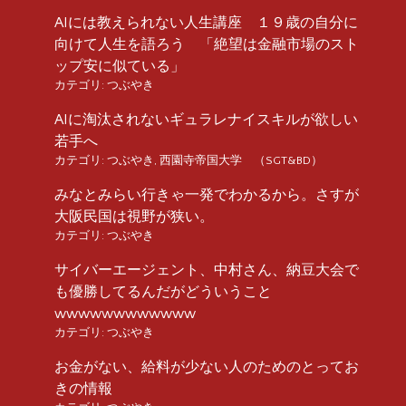
AIには教えられない人生講座 １９歳の自分に
向けて人生を語ろう 「絶望は金融市場のスト
ップ安に似ている」
カテゴリ:
つぶやき
AIに淘汰されないギュラレナイスキルが欲しい
若手へ
カテゴリ:
つぶやき
,
西園寺帝国大学 （SGT&BD）
みなとみらい行きゃ一発でわかるから。さすが
大阪民国は視野が狭い。
カテゴリ:
つぶやき
サイバーエージェント、中村さん、納豆大会で
も優勝してるんだがどういうこと
wwwwwwwwwwww
カテゴリ:
つぶやき
お金がない、給料が少ない人のためのとってお
きの情報