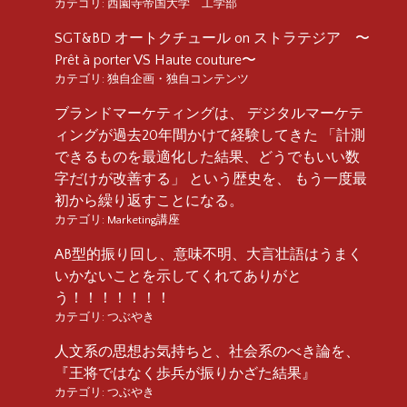
カテゴリ:
西園寺帝国大学 工学部
SGT&BD オートクチュール on ストラテジア 〜
Prêt à porter VS Haute couture〜
カテゴリ:
独自企画・独自コンテンツ
ブランドマーケティングは、 デジタルマーケテ
ィングが過去20年間かけて経験してきた 「計測
できるものを最適化した結果、どうでもいい数
字だけが改善する」 という歴史を、 もう一度最
初から繰り返すことになる。
カテゴリ:
Marketing講座
AB型的振り回し、意味不明、大言壮語はうまく
いかないことを示してくれてありがと
う！！！！！！！
カテゴリ:
つぶやき
人文系の思想お気持ちと、社会系のべき論を、
『王将ではなく歩兵が振りかざた結果』
カテゴリ:
つぶやき