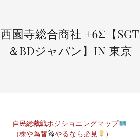
SKIP
TO
CONTENT
西園寺総合商社 +6Σ【SGT
＆BDジャパン】IN 東京
自民総裁戦ポジショニングマップ
（株や為替
やるなら必見
）