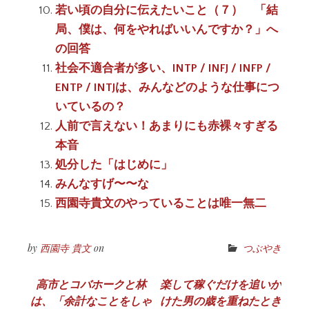
若い頃の自分に伝えたいこと（７） 「結
局、僕は、何をやればいいんですか？」へ
の回答
社会不適合者が多い、INTP / INFJ / INFP /
ENTP / INTJは、みんなどのような仕事につ
いているの？
人前で言えない！あまりにも赤裸々すぎる
本音
処分した「はじめに」
みんなすげ〜〜な
西園寺貴文のやっていることは唯一無二
by
西園寺 貴文
on
つぶやき
投
高市とコバホークと林
楽して稼ぐだけを追いか
は、「余計なことをしゃ
けた男の歳を重ねたとき
稿