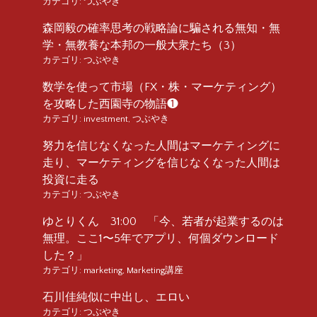
カテゴリ:
つぶやき
森岡毅の確率思考の戦略論に騙される無知・無
学・無教養な本邦の一般大衆たち（3）
カテゴリ:
つぶやき
数学を使って市場（FX・株・マーケティング）
を攻略した西園寺の物語❶
カテゴリ:
investment
,
つぶやき
努力を信じなくなった人間はマーケティングに
走り、マーケティングを信じなくなった人間は
投資に走る
カテゴリ:
つぶやき
ゆとりくん 31:00 「今、若者が起業するのは
無理。ここ1〜5年でアプリ、何個ダウンロード
した？」
カテゴリ:
marketing
,
Marketing講座
石川佳純似に中出し、エロい
カテゴリ:
つぶやき