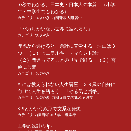
10秒でわかる、日本史・日本人の本質 （小学
生・中学生でもわかる）
カテゴリ:
つぶやき
,
西園寺帝大附属中
「バカしかいない世界に疲れるな」
カテゴリ:
つぶやき
理系から逃げると、余計に苦労する。理由は３
つ （１）ヒエラルキー・マウント論理
（２）間違ってることの世界で踊る （３）普
通に兵隊
カテゴリ:
つぶやき
AIには教えられない人生講座 ２３歳の自分に
向けて人生を語ろう 「やる気と貨幣」
カテゴリ:
つぶやき
,
西園寺貴文の痺れる哲学
KPIとかいう線形で文系な発想
カテゴリ:
西園寺帝国大学 理学部
工学的設計のtips