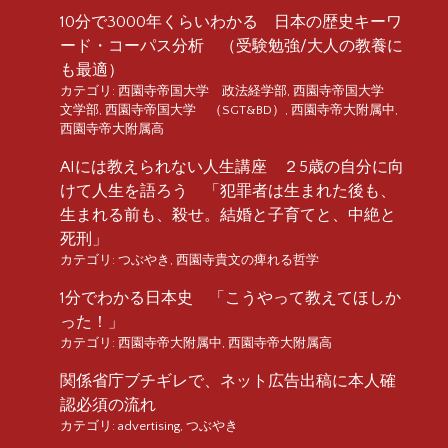
10分で3000年くらいわかる 日本の歴史キーワ
ード・コーパス分析 （受験勉強/大人の教養に
も最適）
カテゴリ:
西園寺帝国大学 政法経学部
,
西園寺帝国大学
文学部
,
西園寺帝国大学 （SGT&BD）
,
西園寺帝大附属中
,
西園寺帝大附属高
AIには教えられない人生講座 ２5歳の自分に向
けて人生を語ろう 「犯罪者は生まれた後も、
生まれる前も、殺せ。結婚と子育てと、中絶と
死刑」
カテゴリ:
つぶやき
,
西園寺貴文の痺れる哲学
1分でわかる日本史 「こうやって教えてほしか
った！」
カテゴリ:
西園寺帝大附属中
,
西園寺帝大附属高
関係省庁ブチギレで、ネット広告出稿に本人確
認必須の流れ
カテゴリ:
advertising
,
つぶやき