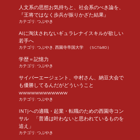
人文系の思想お気持ちと、社会系のべき論を、
『王将ではなく歩兵が振りかざた結果』
カテゴリ:
つぶやき
AIに淘汰されないギュラレナイスキルが欲しい
若手へ
カテゴリ:
つぶやき
,
西園寺帝国大学 （SGT&BD）
学歴＝記憶力
カテゴリ:
つぶやき
サイバーエージェント、中村さん、納豆大会で
も優勝してるんだがどういうこと
wwwwwwwwwwww
カテゴリ:
つぶやき
INTJへの適職・起業・転職のための西園寺コン
サル 「普通は叶わないと思われているものを
追え」
カテゴリ:
つぶやき