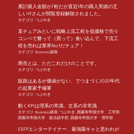
累計購入金額が7桁だが直近1年の購入実績の乏
しいIYさんが閲覧登録解除されました。
カテゴリ:
つぶやき
某チュアみたいに戦略上流工程を低価格で売り
コンペで勝って（買って）食い込んで、下流工
程を売れば業界No.1だチュア！
カテゴリ:
Business講座
商売とは、ただこれだけのことです。
カテゴリ:
つぶやき
販路はあるが価値がない、でつまづく2020年代
の起業家予備軍
カテゴリ:
つぶやき
動くKPIは理系の常識、文系の非常識
カテゴリ:
Business講座
,
つぶやき
,
西園寺帝国大学 工学部
,
西園寺帝国大学 政法経学部
,
西園寺帝国大学 理学部
ESFPエンターテイナー、最強陽キャと思われが