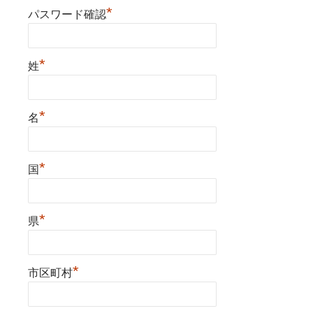
*
パスワード確認
*
姓
*
名
*
国
*
県
*
市区町村