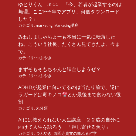
ゆとりくん 31:00 「今、若者が起業するのは
無理。ここ1〜5年でアプリ、何個ダウンロード
した？」
カテゴリ:
marketing
,
Marketing講座
みねしましゃちょーも本当に一気に転落した
ね。こういう社長、たくさん見てきたよ、今ま
で。
カテゴリ:
つぶやき
まずそもそもちゃんと課金しようぜ？
カテゴリ:
つぶやき
ADHDが起業に向いてるのは当たり前で、逆に
ラガードは毒キノコ
とか最後まで食わない役
割
カテゴリ:
未分類
AIには教えられない人生講座 ２２歳の自分に
向けて人生を語ろう 「押し寄せる焦り」
カテゴリ:
つぶやき
,
西園寺貴文の痺れる哲学