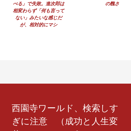
べる」で失敗。進次郎は
の醜さ
ナ
相変わらず「何も言って
ない」みたいな感じだ
ビ
が、相対的にマシ
ゲ
ー
シ
ョ
ン
西園寺ワールド、検索しす
ぎに注意 （成功と人生変