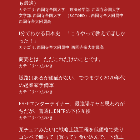
も最適）
カテゴリ:
西園寺帝国大学 政法経学部
,
西園寺帝国大学
文学部
,
西園寺帝国大学 （SGT&BD）
,
西園寺帝大附属中
,
西園寺帝大附属高
1分でわかる日本史 「こうやって教えてほしか
った！」
カテゴリ:
西園寺帝大附属中
,
西園寺帝大附属高
商売とは、ただこれだけのことです。
カテゴリ:
つぶやき
販路はあるが価値がない、でつまづく2020年代
の起業家予備軍
カテゴリ:
つぶやき
ESFPエンターテイナー、最強陽キャと思われが
ちだが、普通にENFPの下位互換
カテゴリ:
つぶやき
某チュアみたいに戦略上流工程を低価格で売り
コンペで勝って（買って）食い込んで、下流工