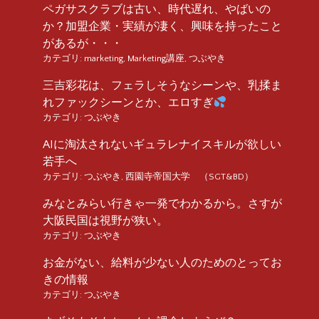
ペガサスクラブは古い、時代遅れ、やばいの
か？加盟企業・実績が凄く、興味を持ったこと
があるが・・・
カテゴリ:
marketing
,
Marketing講座
,
つぶやき
三吉彩花は、フェラしそうなシーンや、乳揉ま
れファックシーンとか、エロすぎ
カテゴリ:
つぶやき
AIに淘汰されないギュラレナイスキルが欲しい
若手へ
カテゴリ:
つぶやき
,
西園寺帝国大学 （SGT&BD）
みなとみらい行きゃ一発でわかるから。さすが
大阪民国は視野が狭い。
カテゴリ:
つぶやき
お金がない、給料が少ない人のためのとってお
きの情報
カテゴリ:
つぶやき