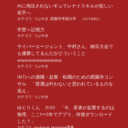
AIに淘汰されないギュラレナイスキルが欲しい
若手へ
カテゴリ:
つぶやき
,
西園寺帝国大学 （SGT&BD）
学歴＝記憶力
カテゴリ:
つぶやき
サイバーエージェント、中村さん、納豆大会で
も優勝してるんだがどういうこと
wwwwwwwwwwww
カテゴリ:
つぶやき
INTJへの適職・起業・転職のための西園寺コン
サル 「普通は叶わないと思われているものを
追え」
カテゴリ:
つぶやき
ゆとりくん 31:00 「今、若者が起業するのは
無理。ここ1〜5年でアプリ、何個ダウンロード
した？」
カテゴリ:
marketing
,
Marketing講座