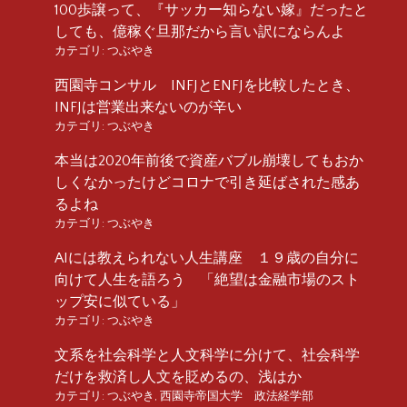
100歩譲って、『サッカー知らない嫁』だったと
しても、億稼ぐ旦那だから言い訳にならんよ
カテゴリ:
つぶやき
西園寺コンサル INFJとENFJを比較したとき、
INFJは営業出来ないのが辛い
カテゴリ:
つぶやき
本当は2020年前後で資産バブル崩壊してもおか
しくなかったけどコロナで引き延ばされた感あ
るよね
カテゴリ:
つぶやき
AIには教えられない人生講座 １９歳の自分に
向けて人生を語ろう 「絶望は金融市場のスト
ップ安に似ている」
カテゴリ:
つぶやき
文系を社会科学と人文科学に分けて、社会科学
だけを救済し人文を貶めるの、浅はか
カテゴリ:
つぶやき
,
西園寺帝国大学 政法経学部