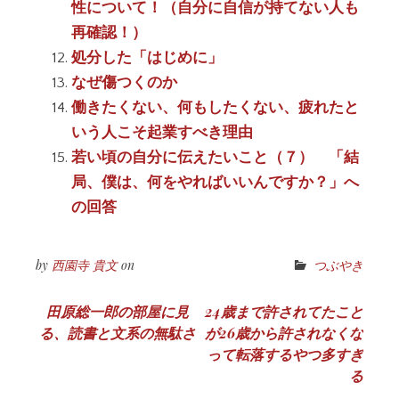
性について！（自分に自信が持てない人も
再確認！）
処分した「はじめに」
なぜ傷つくのか
働きたくない、何もしたくない、疲れたと
いう人こそ起業すべき理由
若い頃の自分に伝えたいこと（７） 「結
局、僕は、何をやればいいんですか？」へ
の回答
by
西園寺 貴文
on
つぶやき
投
田原総一郎の部屋に見
24歳まで許されてたこと
る、読書と文系の無駄さ
が26歳から許されなくな
稿
って転落するやつ多すぎ
ナ
る