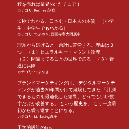
程を売れば業界No.1だチュア！
カテゴリ:
Business講座
10秒でわかる、日本史・日本人の本質 （小学
生・中学生でもわかる）
カテゴリ:
つぶやき
,
西園寺帝大附属中
理系から逃げると、余計に苦労する。理由は３
つ （１）ヒエラルキー・マウント論理
（２）間違ってることの世界で踊る （３）普
通に兵隊
カテゴリ:
つぶやき
ブランドマーケティングは、 デジタルマーケテ
ィングが過去20年間かけて経験してきた 「計測
できるものを最適化した結果、どうでもいい数
字だけが改善する」 という歴史を、 もう一度最
初から繰り返すことになる。
カテゴリ:
Marketing講座
工学的設計のtips