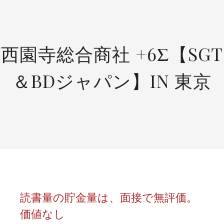
SKIP
TO
CONTENT
西園寺総合商社 +6Σ【SGT
＆BDジャパン】IN 東京
読書量の貯金量は、面接で無評価。
価値なし