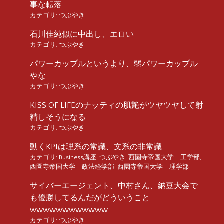
事な転落
カテゴリ:
つぶやき
石川佳純似に中出し、エロい
カテゴリ:
つぶやき
パワーカップルというより、弱パワーカップル
やな
カテゴリ:
つぶやき
KISS OF LIFEのナッティの肌艶がツヤツヤして射
精しそうになる
カテゴリ:
つぶやき
動くKPIは理系の常識、文系の非常識
カテゴリ:
Business講座
,
つぶやき
,
西園寺帝国大学 工学部
,
西園寺帝国大学 政法経学部
,
西園寺帝国大学 理学部
サイバーエージェント、中村さん、納豆大会で
も優勝してるんだがどういうこと
wwwwwwwwwwww
カテゴリ:
つぶやき