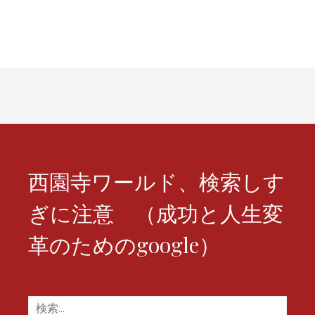
ビ
ゲ
ー
シ
ョ
ン
西園寺ワールド、検索しす
ぎに注意 （成功と人生変
革のためのgoogle）
検