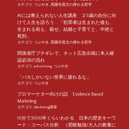
カテゴリ:
つぶやき
,
西園寺貴文の痺れる哲学
AIには教えられない人生講座 ２5歳の自分に向
けて人生を語ろう 「犯罪者は生まれた後も、
生まれる前も、殺せ。結婚と子育てと、中絶と
死刑」
カテゴリ:
つぶやき
,
西園寺貴文の痺れる哲学
関係省庁ブチギレで、ネット広告出稿に本人確
認必須の流れ
カテゴリ:
advertising
,
つぶやき
「バカしかいない世界に疲れるな」
カテゴリ:
つぶやき
プロマーケター向けの話 Evidence Based
Marketing
カテゴリ:
Marketing講座
10分で3000年くらいわかる 日本の歴史キーワ
ード・コーパス分析 （受験勉強/大人の教養に