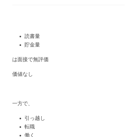
読書量
貯金量
は面接で無評価
価値なし
一方で、
引っ越し
転職
働く