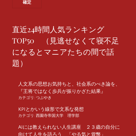
直近24時間人気ランキング
TOP50 （見逃せなくて寝不足
になるとマニアたちの間で話
題）
人文系の思想お気持ちと、社会系のべき論を、
『王将ではなく歩兵が振りかざた結果』
カテゴリ:
つぶやき
KPIとかいう線形で文系な発想
カテゴリ:
西園寺帝国大学 理学部
AIには教えられない人生講座 ２３歳の自分に
向けて人生を語ろう 「やる気と貨幣」