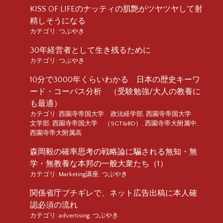
KISS OF LIFEのナッティの肌艶がツヤツヤして射
精しそうになる
カテゴリ:
つぶやき
30年経営者として生き残るために
カテゴリ:
つぶやき
10分で3000年くらいわかる 日本の歴史キーワ
ード・コーパス分析 （受験勉強/大人の教養に
も最適）
カテゴリ:
西園寺帝国大学 政法経学部
,
西園寺帝国大学
文学部
,
西園寺帝国大学 （SGT&BD）
,
西園寺帝大附属中
,
西園寺帝大附属高
森岡毅の確率思考の戦略論に騙される無知・無
学・無教養な本邦の一般大衆たち（1）
カテゴリ:
Marketing講座
,
つぶやき
関係省庁ブチギレで、ネット広告出稿に本人確
認必須の流れ
カテゴリ:
advertising
,
つぶやき