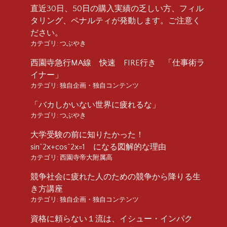
直近30日、50日の購入実績の乏しい方、フィル
タリング、ペナルティが発動します。ご注意く
ださい。
カテゴリ:
つぶやき
西園寺急行MA線 快速 FIRE行き 「仕事術ラ
イナー」
カテゴリ:
独自企画・独自コンテンツ
「バカしかいない世界に疲れるな」
カテゴリ:
つぶやき
大学受験の前に知りたかった！
sin^2x+cos^2x=1 になる図解的な理由
カテゴリ:
西園寺帝大附属高
競争社会に疲れた人のための競争から降りる生
き方講座
カテゴリ:
独自企画・独自コンテンツ
資格に頼らない１流は、イシュー・インパク