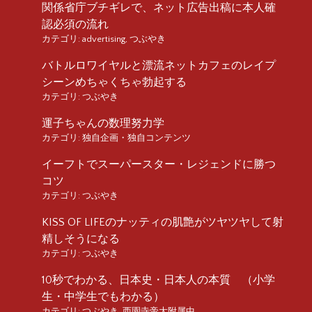
関係省庁ブチギレで、ネット広告出稿に本人確
認必須の流れ
カテゴリ:
advertising
,
つぶやき
バトルロワイヤルと漂流ネットカフェのレイプ
シーンめちゃくちゃ勃起する
カテゴリ:
つぶやき
運子ちゃんの数理努力学
カテゴリ:
独自企画・独自コンテンツ
イーフトでスーパースター・レジェンドに勝つ
コツ
カテゴリ:
つぶやき
KISS OF LIFEのナッティの肌艶がツヤツヤして射
精しそうになる
カテゴリ:
つぶやき
10秒でわかる、日本史・日本人の本質 （小学
生・中学生でもわかる）
カテゴリ:
つぶやき
,
西園寺帝大附属中