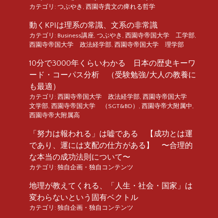
カテゴリ:
つぶやき
,
西園寺貴文の痺れる哲学
動くKPIは理系の常識、文系の非常識
カテゴリ:
Business講座
,
つぶやき
,
西園寺帝国大学 工学部
,
西園寺帝国大学 政法経学部
,
西園寺帝国大学 理学部
10分で3000年くらいわかる 日本の歴史キーワ
ード・コーパス分析 （受験勉強/大人の教養に
も最適）
カテゴリ:
西園寺帝国大学 政法経学部
,
西園寺帝国大学
文学部
,
西園寺帝国大学 （SGT&BD）
,
西園寺帝大附属中
,
西園寺帝大附属高
「努力は報われる」は嘘である 【成功とは運
であり、運には支配の仕方がある】 〜合理的
な本当の成功法則について〜
カテゴリ:
独自企画・独自コンテンツ
地理が教えてくれる、「人生・社会・国家」は
変わらないという固有ベクトル
カテゴリ:
独自企画・独自コンテンツ