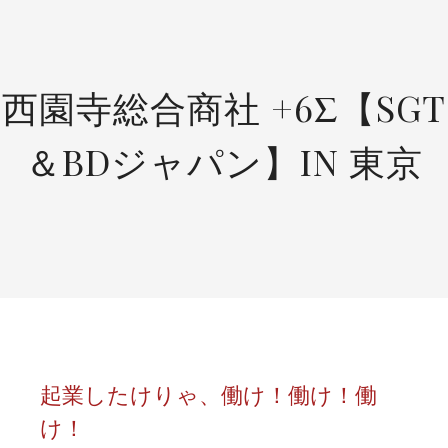
SKIP
TO
CONTENT
西園寺総合商社 +6Σ【SGT
＆BDジャパン】IN 東京
起業したけりゃ、働け！働け！働
け！