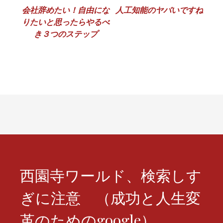
投
会社辞めたい！自由にな
人工知能のヤバいですね
りたいと思ったらやるべ
稿
き３つのステップ
ナ
ビ
ゲ
ー
シ
ョ
ン
西園寺ワールド、検索しす
ぎに注意 （成功と人生変
革のためのgoogle）