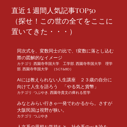
直近１週間人気記事TOP50
（探せ！この世の全てをここに
置いてきた・・・）
同次式を、変数同士の比で、1変数に落とし込む
際の図解的なイメージ
カテゴリ:
西園寺帝国大学 工学部
,
西園寺帝国大学 理学
部
,
西園寺帝国大学 （SGT&BD）
AIには教えられない人生講座 ２３歳の自分に
向けて人生を語ろう 「やる気と貨幣」
カテゴリ:
つぶやき
,
西園寺貴文の痺れる哲学
みなとみらい行きゃ一発でわかるから。さすが
大阪民国は視野が狭い。
カテゴリ:
つぶやき
人文系の思想お気持ちと、社会系のべき論を、