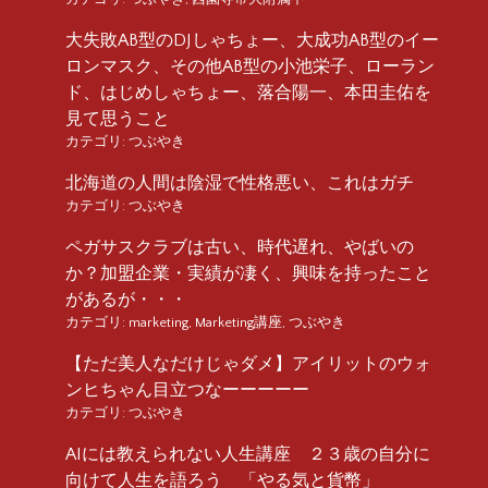
大失敗AB型のDJしゃちょー、大成功AB型のイー
ロンマスク、その他AB型の小池栄子、ローラン
ド、はじめしゃちょー、落合陽一、本田圭佑を
見て思うこと
カテゴリ:
つぶやき
北海道の人間は陰湿で性格悪い、これはガチ
カテゴリ:
つぶやき
ペガサスクラブは古い、時代遅れ、やばいの
か？加盟企業・実績が凄く、興味を持ったこと
があるが・・・
カテゴリ:
marketing
,
Marketing講座
,
つぶやき
【ただ美人なだけじゃダメ】アイリットのウォ
ンヒちゃん目立つなーーーーー
カテゴリ:
つぶやき
AIには教えられない人生講座 ２３歳の自分に
向けて人生を語ろう 「やる気と貨幣」