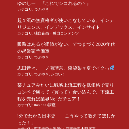
ゆのしー 『これでシコれるの？』
カテゴリ:
つぶやき
超１流の無資格者が使いこなしている、インテ
リジェンス、インデックス、インサイト
カテゴリ:
独自企画・独自コンテンツ
販路はあるが価値がない、でつまづく2020年代
の起業家予備軍
カテゴリ:
つぶやき
志田音々、一ノ瀬瑠奈、森脇梨々夏でイクっ
カテゴリ:
つぶやき
,
シコい！
某チュアみたいに戦略上流工程を低価格で売り
コンペで勝って（買って）食い込んで、下流工
程を売れば業界No.1だチュア！
カテゴリ:
Business講座
1分でわかる日本史 「こうやって教えてほしか
った！」
カテゴリ:
西園寺帝大附属中
,
西園寺帝大附属高