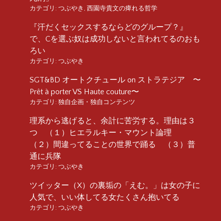
カテゴリ:
つぶやき
,
西園寺貴文の痺れる哲学
『汗だくセックスするならどのグループ？』
で、Cを選ぶ奴は成功しないと言われてるのおも
ろい
カテゴリ:
つぶやき
SGT&BD オートクチュール on ストラテジア 〜
Prêt à porter VS Haute couture〜
カテゴリ:
独自企画・独自コンテンツ
理系から逃げると、余計に苦労する。理由は３
つ （１）ヒエラルキー・マウント論理
（２）間違ってることの世界で踊る （３）普
通に兵隊
カテゴリ:
つぶやき
ツイッター（X）の裏垢の「えむ。」は女の子に
人気で、いい体してる女たくさん抱いてる
カテゴリ:
つぶやき