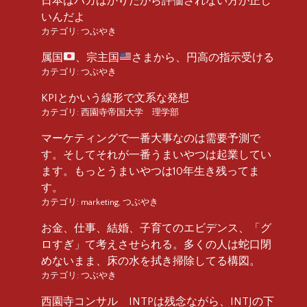
日本はバカばかりだから評価されない方が正し
いんだよ
カテゴリ:
つぶやき
属国
、宗主国
さまから、円高の指示受ける
カテゴリ:
つぶやき
KPIとかいう線形で文系な発想
カテゴリ:
西園寺帝国大学 理学部
マーケティングで一番大事なのは需要予測で
す。そしてそれが一番うまいやつは起業してい
ます。もっとうまいやつは10年生き残ってま
す。
カテゴリ:
marketing
,
つぶやき
お金、仕事、結婚、子育てのエビデンス、「グ
ロすぎ」て考えさせられる。多くの人は蛇口閉
めないまま、床の水を拭き掃除してる構図。
カテゴリ:
つぶやき
西園寺コンサル INTPは残念ながら、INTJの下