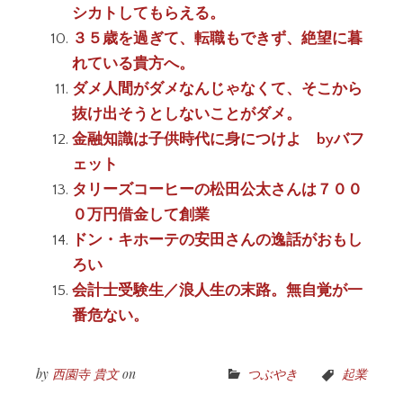
シカトしてもらえる。
３５歳を過ぎて、転職もできず、絶望に暮
れている貴方へ。
ダメ人間がダメなんじゃなくて、そこから
抜け出そうとしないことがダメ。
金融知識は子供時代に身につけよ byバフ
ェット
タリーズコーヒーの松田公太さんは７００
０万円借金して創業
ドン・キホーテの安田さんの逸話がおもし
ろい
会計士受験生／浪人生の末路。無自覚が一
番危ない。
by
西園寺 貴文
on
つぶやき
起業