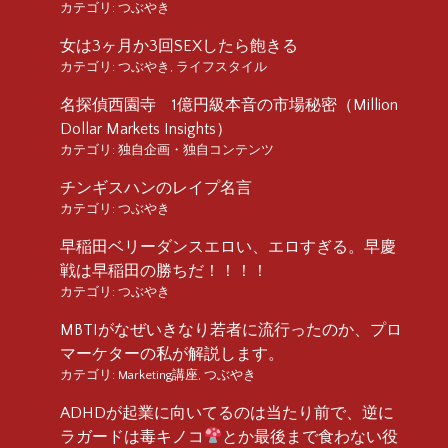
カテゴリ:
つぶやき
女は3ヶ月か3回SEXしたら飽きる
カテゴリ:
つぶやき
,
ライフスタイル
名探偵西園寺 1億円級本音の市場秘密（Million
Dollar Markets Insights）
カテゴリ:
独自企画・独自コンテンツ
チンギスハンのレイプ名言
カテゴリ:
つぶやき
早稲田ベリーダンスエロい、エロすぎる。早慶
戦は早稲田の勝ちだ！！！！
カテゴリ:
つぶやき
MBTIがなぜいきなり若者に流行ったのか、プロ
マーケターの私が解説します。
カテゴリ:
Marketing講座
,
つぶやき
ADHDが起業に向いてるのは当たり前で、逆に
ラガードは毒キノコ
とか最後まで食わない役