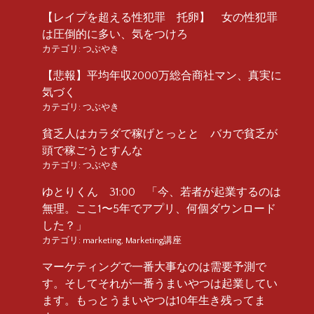
【レイプを超える性犯罪 托卵】 女の性犯罪
は圧倒的に多い、気をつけろ
カテゴリ:
つぶやき
【悲報】平均年収2000万総合商社マン、真実に
気づく
カテゴリ:
つぶやき
貧乏人はカラダで稼げとっとと バカで貧乏が
頭で稼ごうとすんな
カテゴリ:
つぶやき
ゆとりくん 31:00 「今、若者が起業するのは
無理。ここ1〜5年でアプリ、何個ダウンロード
した？」
カテゴリ:
marketing
,
Marketing講座
マーケティングで一番大事なのは需要予測で
す。そしてそれが一番うまいやつは起業してい
ます。もっとうまいやつは10年生き残ってま