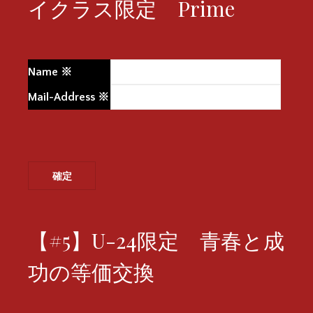
イクラス限定 Prime
Name
※
Mail-Address
※
【#5】U-24限定 青春と成
功の等価交換