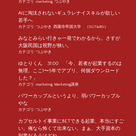
カテゴリ:
marketing
,
つぶやき
AIに淘汰されないギュラレナイスキルが欲しい
若手へ
カテゴリ:
つぶやき
,
西園寺帝国大学 （SGT&BD）
みなとみらい行きゃ一発でわかるから。さすが
大阪民国は視野が狭い。
カテゴリ:
つぶやき
ゆとりくん 31:00 「今、若者が起業するのは
無理。ここ1〜5年でアプリ、何個ダウンロード
した？」
カテゴリ:
marketing
,
Marketing講座
パワーカップルというより、弱パワーカップル
やな
カテゴリ:
つぶやき
カプセルトイ事業にBETできる起業、本当にすご
い。俺なら怖くて出来ない。まぁ、大手資本の
副業だろうけどね。