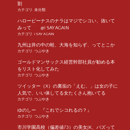
割
カテゴリ:
未分類
ハロービーナスのナラはマジでシコい、抜いて
みって @I SAY AGAIN
カテゴリ:
I SAY AGAIN
九州は井の中の蛙、大海を知らず、ってとこか
カテゴリ:
つぶやき
ゴールドマンサックス経営幹部社員が勧める本
をリスト化してみた
カテゴリ:
つぶやき
ツイッター（X）の裏垢の「えむ。」は女の子に
人気で、いい体してる女たくさん抱いてる
カテゴリ:
つぶやき
ゆのしー 『これでシコれるの？』
カテゴリ:
つぶやき
市川学園高校（偏差値73）の美女JK、バズって