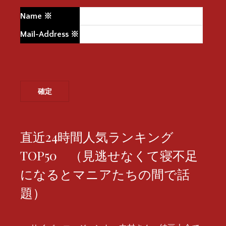
Name
※
Mail-Address
※
直近24時間人気ランキング
TOP50 （見逃せなくて寝不足
になるとマニアたちの間で話
題）