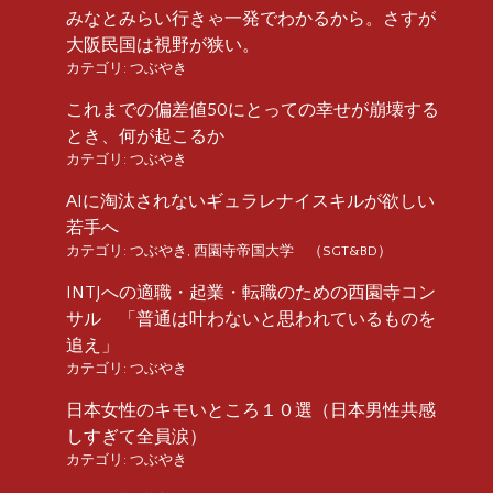
みなとみらい行きゃ一発でわかるから。さすが
大阪民国は視野が狭い。
カテゴリ:
つぶやき
これまでの偏差値50にとっての幸せが崩壊する
とき、何が起こるか
カテゴリ:
つぶやき
AIに淘汰されないギュラレナイスキルが欲しい
若手へ
カテゴリ:
つぶやき
,
西園寺帝国大学 （SGT&BD）
INTJへの適職・起業・転職のための西園寺コン
サル 「普通は叶わないと思われているものを
追え」
カテゴリ:
つぶやき
日本女性のキモいところ１０選（日本男性共感
しすぎて全員涙）
カテゴリ:
つぶやき