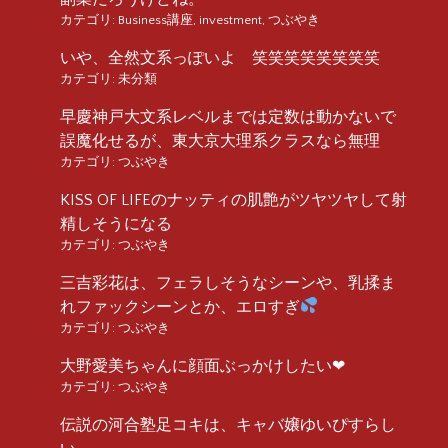
カテゴリ:
Business講座
,
investment
,
つぶやき
いや、全然文系っぽいよ 笑笑笑笑笑笑笑笑
カテゴリ:
未分類
早慶神戸大文系レベルまでは定数は動かないで
誤魔化せるが、東大京大理系クラスなら無理
カテゴリ:
つぶやき
KISS OF LIFEのナッティの肌艶がツヤツヤして射
精しそうになる
カテゴリ:
つぶやき
三吉彩花は、フェラしそうなシーンや、乳揉ま
れファックシーンとか、エロすぎ
カテゴリ:
つぶやき
大野愛美ちゃんに顔面ぶっかけしたい❤︎
カテゴリ:
つぶやき
伝説の河合塾足コキは、キャバ嬢ゆいぴすらし