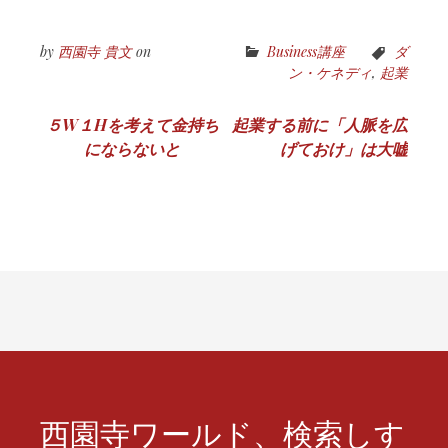
by
西園寺 貴文
on
Business講座
ダ
ン・ケネディ
,
起業
投
５W１Hを考えて金持ち
起業する前に「人脈を広
にならないと
げておけ」は大嘘
稿
ナ
ビ
ゲ
ー
シ
ョ
ン
西園寺ワールド、検索しす