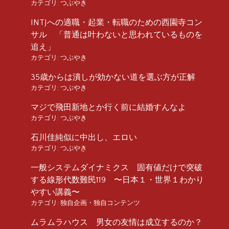
カテゴリ:
つぶやき
INTJへの適職・起業・転職のための西園寺コン
サル 「普通は叶わないと思われているものを
追え」
カテゴリ:
つぶやき
35歳からは潰しが効かない道を選ぶ方が正解
カテゴリ:
つぶやき
マジで飛田新地とか行く前に結婚すんなよ
カテゴリ:
つぶやき
石川佳純似に中出し、エロい
カテゴリ:
つぶやき
一般システムダイナミクス 固有値だけで突破
する線形代数難民119 〜日本１・世界１わかり
やすい講義〜
カテゴリ:
独自企画・独自コンテンツ
ムラムラハウス 男女の友情は成立するのか？