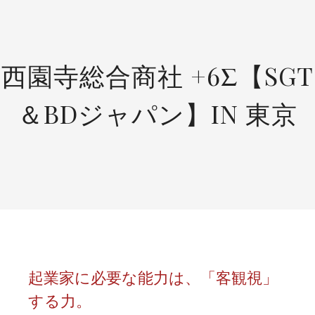
SKIP
TO
CONTENT
西園寺総合商社 +6Σ【SGT
＆BDジャパン】IN 東京
起業家に必要な能力は、「客観視」
する力。