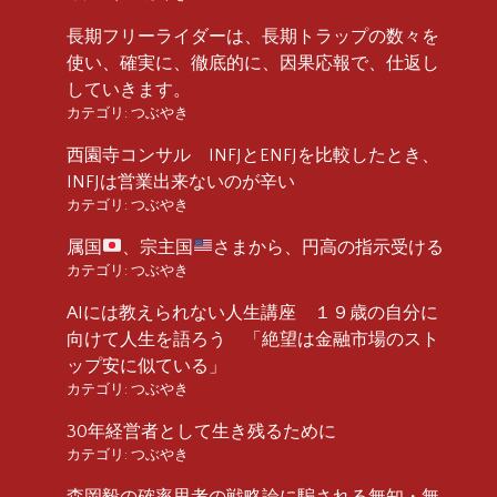
長期フリーライダーは、長期トラップの数々を
使い、確実に、徹底的に、因果応報で、仕返し
していきます。
カテゴリ:
つぶやき
西園寺コンサル INFJとENFJを比較したとき、
INFJは営業出来ないのが辛い
カテゴリ:
つぶやき
属国
、宗主国
さまから、円高の指示受ける
カテゴリ:
つぶやき
AIには教えられない人生講座 １９歳の自分に
向けて人生を語ろう 「絶望は金融市場のスト
ップ安に似ている」
カテゴリ:
つぶやき
30年経営者として生き残るために
カテゴリ:
つぶやき
森岡毅の確率思考の戦略論に騙される無知・無