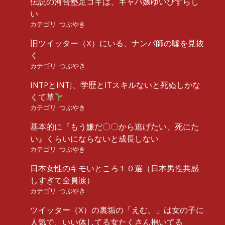
伝説の河合塾足コキは、キャバ嬢ゆいぴすらし
い
カテゴリ:
つぶやき
旧ツイッター（X）にいる、ナンパ師の嘘を見抜
く
カテゴリ:
つぶやき
INTPとINTJ、学歴とITスキルないと死ぬしかな
くて草
カテゴリ:
つぶやき
基本的に『もう嫌だ〇〇から逃げたい、死にた
い』くらいにならないと成長しない
カテゴリ:
つぶやき
日本女性のキモいところ１０選（日本男性共感
しすぎて全員涙）
カテゴリ:
つぶやき
ツイッター（X）の裏垢の「えむ。」は女の子に
人気で、いい体してる女たくさん抱いてる