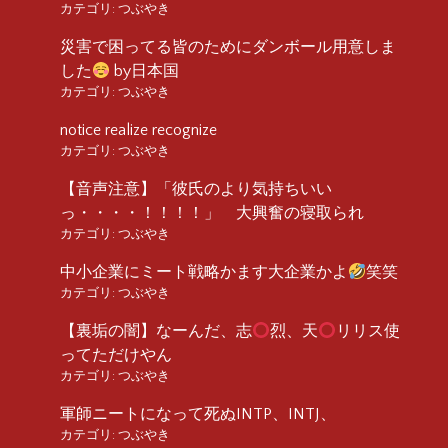
カテゴリ:
つぶやき
災害で困ってる皆のためにダンボール用意しま
した
by日本国
カテゴリ:
つぶやき
notice realize recognize
カテゴリ:
つぶやき
【音声注意】「彼氏のより気持ちいい
っ・・・・！！！！」 大興奮の寝取られ
カテゴリ:
つぶやき
中小企業にミート戦略かます大企業かよ
笑笑
カテゴリ:
つぶやき
【裏垢の闇】なーんだ、志
烈、天
リリス使
ってただけやん
カテゴリ:
つぶやき
軍師ニートになって死ぬINTP、INTJ、
カテゴリ:
つぶやき