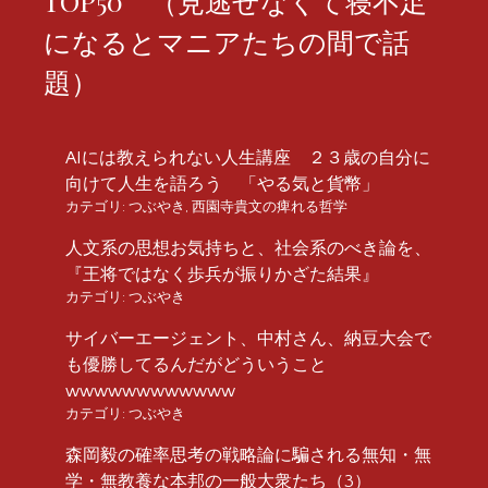
TOP50 （見逃せなくて寝不足
になるとマニアたちの間で話
題）
AIには教えられない人生講座 ２３歳の自分に
向けて人生を語ろう 「やる気と貨幣」
カテゴリ:
つぶやき
,
西園寺貴文の痺れる哲学
人文系の思想お気持ちと、社会系のべき論を、
『王将ではなく歩兵が振りかざた結果』
カテゴリ:
つぶやき
サイバーエージェント、中村さん、納豆大会で
も優勝してるんだがどういうこと
wwwwwwwwwwww
カテゴリ:
つぶやき
森岡毅の確率思考の戦略論に騙される無知・無
学・無教養な本邦の一般大衆たち（3）