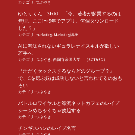
カテゴリ:
つぶやき
ゆとりくん 31:00 「今、若者が起業するのは
無理。ここ1〜5年でアプリ、何個ダウンロード
した？」
カテゴリ:
marketing
,
Marketing講座
AIに淘汰されないギュラレナイスキルが欲しい
若手へ
カテゴリ:
つぶやき
,
西園寺帝国大学 （SGT&BD）
『汗だくセックスするならどのグループ？』
で、Cを選ぶ奴は成功しないと言われてるのおも
ろい
カテゴリ:
つぶやき
バトルロワイヤルと漂流ネットカフェのレイプ
シーンめちゃくちゃ勃起する
カテゴリ:
つぶやき
チンギスハンのレイプ名言
カテゴリ:
つぶやき