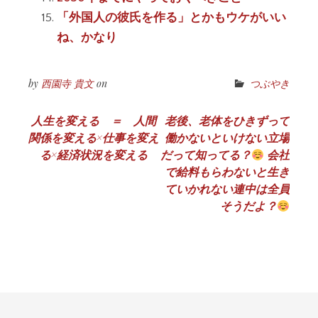
「外国人の彼氏を作る」とかもウケがいい
ね、かなり
by
西園寺 貴文
on
つぶやき
投
人生を変える ＝ 人間
老後、老体をひきずって
関係を変える×仕事を変え
働かないといけない立場
稿
る×経済状況を変える
だって知ってる？
会社
ナ
で給料もらわないと生き
ていかれない連中は全員
ビ
そうだよ？
ゲ
ー
シ
ョ