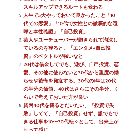
スキルアップできるルートも変わる
人生で3大やっておいて良かったこと「10
代での恋愛」「10代で女性との徹底的な喧
嘩と本性確認」「自己投資」
芸人やユーチューバーが飽きられて淘汰し
ているのを観ると、『エンタメ+自己投
資』のベクトルが強いなと
20代は借金してでも、遊び、自己投資、恋
愛、その他に使わないと30代から重度の拗
らせや後悔を発症する。30代の1年は20代
の半分の価値、40代はさらにその半分、く
らいで考えておいた方が良い
貧困40代を観るとだいたい、『投資で失
敗』してて、『自己投資』せず、誰でもで
きる仕事を10〜30代転々として、出来上が
りって感じ