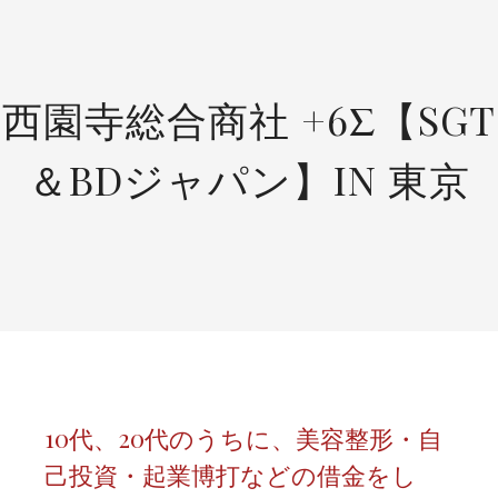
SKIP
TO
CONTENT
西園寺総合商社 +6Σ【SGT
＆BDジャパン】IN 東京
10代、20代のうちに、美容整形・自
己投資・起業博打などの借金をし