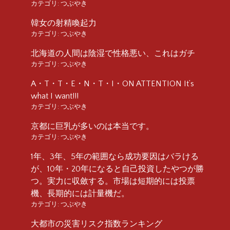
カテゴリ:
つぶやき
韓女の射精喚起力
カテゴリ:
つぶやき
北海道の人間は陰湿で性格悪い、これはガチ
カテゴリ:
つぶやき
A・T・T・E・N・T・I・ON ATTENTION It’s
what I want!!!
カテゴリ:
つぶやき
京都に巨乳が多いのは本当です。
カテゴリ:
つぶやき
1年、3年、5年の範囲なら成功要因はバラける
が、10年・20年になると自己投資したやつが勝
つ。実力に収斂する。市場は短期的には投票
機、長期的には計量機だ。
カテゴリ:
つぶやき
大都市の災害リスク指数ランキング