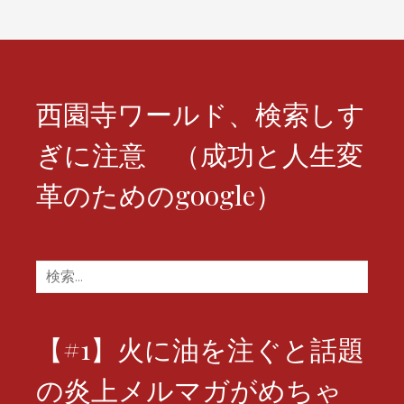
ン
西園寺ワールド、検索しす
ぎに注意 （成功と人生変
革のためのgoogle）
検
索:
【#1】火に油を注ぐと話題
の炎上メルマガがめちゃ