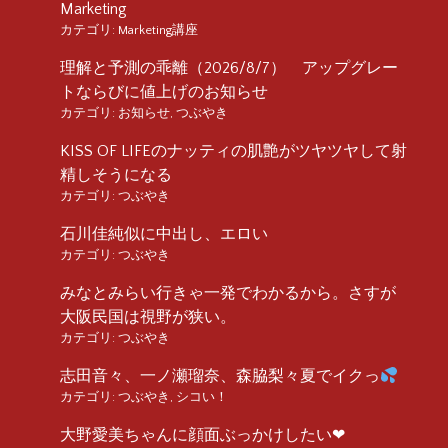
Marketing
カテゴリ:
Marketing講座
理解と予測の乖離（2026/8/7） アップグレー
トならびに値上げのお知らせ
カテゴリ:
お知らせ
,
つぶやき
KISS OF LIFEのナッティの肌艶がツヤツヤして射
精しそうになる
カテゴリ:
つぶやき
石川佳純似に中出し、エロい
カテゴリ:
つぶやき
みなとみらい行きゃ一発でわかるから。さすが
大阪民国は視野が狭い。
カテゴリ:
つぶやき
志田音々、一ノ瀬瑠奈、森脇梨々夏でイクっ
カテゴリ:
つぶやき
,
シコい！
大野愛美ちゃんに顔面ぶっかけしたい❤︎