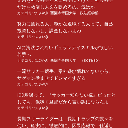
文系を社会科学と人文科学に分けて、社会科学
だけを救済し人文を貶めるの、浅はか
カテゴリ:
つぶやき
,
西園寺帝国大学 政法経学部
努力に疲れる人、静かな退職する人って、自己
投資しないし、課金しないよね
カテゴリ:
つぶやき
AIに淘汰されないギュラレナイスキルが欲しい
若手へ
カテゴリ:
つぶやき
,
西園寺帝国大学 （SGT&BD）
一流サッカー選手、案外遊び慣れてないから、
サゲマン孕ませてドンマイすぎる
カテゴリ:
つぶやき
100歩譲って、『サッカー知らない嫁』だったと
しても、億稼ぐ旦那だから言い訳にならんよ
カテゴリ:
つぶやき
長期フリーライダーは、長期トラップの数々を
使い、確実に、徹底的に、因果応報で、仕返し