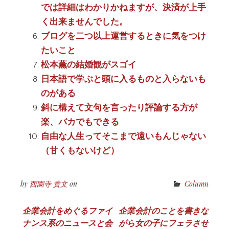
では詳細はわかりかねますが、決済が上手
く出来ませんでした。
ブログを二つ以上運営するときに気をつけ
たいこと
松本薫の結婚観がスゴイ
日本語で学ぶと頭に入るものと入らないも
のがある
斜に構えて文句を言ったり評論する方が
楽、バカでもできる
自由な人生ってそこまで遠いもんじゃない
（甘くもないけど）
by
西園寺 貴文
on
Column
投
企業会計をめぐるファイ
企業会計のことを書きな
ナンス系のニュースと会
がら女の子にフェラさせ
稿