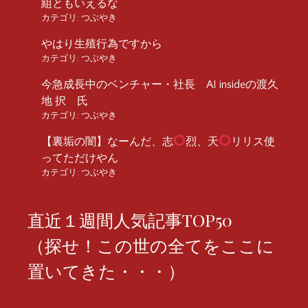
組ともいえるな
カテゴリ:
つぶやき
やはり生殖行為ですから
カテゴリ:
つぶやき
今急成長中のベンチャー・社長 AI insideの渡久
地 択 氏
カテゴリ:
つぶやき
【裏垢の闇】なーんだ、志
烈、天
リリス使
ってただけやん
カテゴリ:
つぶやき
直近１週間人気記事TOP50
（探せ！この世の全てをここに
置いてきた・・・）