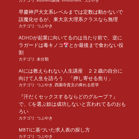
カテゴリ:
Business講座
,
investment
,
つぶやき
早慶神戸大文系レベルまでは定数は動かないで
誤魔化せるが、東大京大理系クラスなら無理
カテゴリ:
つぶやき
ADHDが起業に向いてるのは当たり前で、逆に
ラガードは毒キノコ
とか最後まで食わない役
割
カテゴリ:
未分類
AIには教えられない人生講座 ２２歳の自分に
向けて人生を語ろう 「押し寄せる焦り」
カテゴリ:
つぶやき
,
西園寺貴文の痺れる哲学
『汗だくセックスするならどのグループ？』
で、Cを選ぶ奴は成功しないと言われてるのおも
ろい
カテゴリ:
つぶやき
MBTIに基づいた求人表の探し方
カテゴリ:
つぶやき