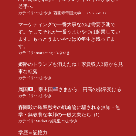
若手へ
カテゴリ:
つぶやき
,
西園寺帝国大学 （SGT&BD）
マーケティングで一番大事なのは需要予測で
す。そしてそれが一番うまいやつは起業してい
ます。もっとうまいやつは10年生き残ってま
す。
カテゴリ:
marketing
,
つぶやき
姫路のトランプも消えたね！家賃収入3億から見
事な転落
カテゴリ:
つぶやき
属国
、宗主国
さまから、円高の指示受ける
カテゴリ:
つぶやき
森岡毅の確率思考の戦略論に騙される無知・無
学・無教養な本邦の一般大衆たち（1）
カテゴリ:
Marketing講座
,
つぶやき
学歴＝記憶力