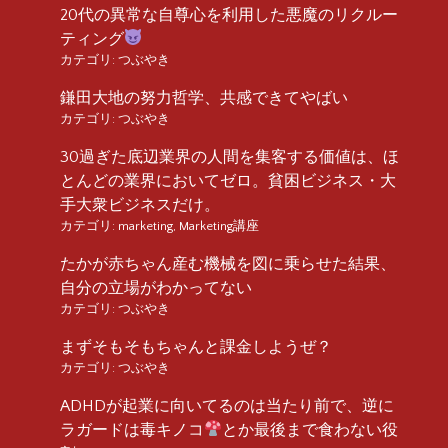
20代の異常な自尊心を利用した悪魔のリクルー
ティング
カテゴリ:
つぶやき
鎌田大地の努力哲学、共感できてやばい
カテゴリ:
つぶやき
30過ぎた底辺業界の人間を集客する価値は、ほ
とんどの業界においてゼロ。貧困ビジネス・大
手大衆ビジネスだけ。
カテゴリ:
marketing
,
Marketing講座
たかが赤ちゃん産む機械を図に乗らせた結果、
自分の立場がわかってない
カテゴリ:
つぶやき
まずそもそもちゃんと課金しようぜ？
カテゴリ:
つぶやき
ADHDが起業に向いてるのは当たり前で、逆に
ラガードは毒キノコ
とか最後まで食わない役