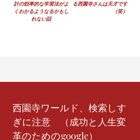
計の効率的な学習法がよ
る西園寺さんは天才です
ナ
くわかるようなるかもし
（笑）
れない話
ビ
ゲ
ー
シ
ョ
ン
西園寺ワールド、検索しす
ぎに注意 （成功と人生変
革のためのgoogle）