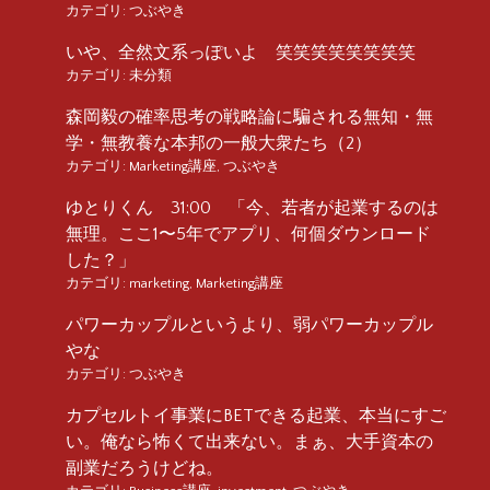
カテゴリ:
つぶやき
いや、全然文系っぽいよ 笑笑笑笑笑笑笑笑
カテゴリ:
未分類
森岡毅の確率思考の戦略論に騙される無知・無
学・無教養な本邦の一般大衆たち（2）
カテゴリ:
Marketing講座
,
つぶやき
ゆとりくん 31:00 「今、若者が起業するのは
無理。ここ1〜5年でアプリ、何個ダウンロード
した？」
カテゴリ:
marketing
,
Marketing講座
パワーカップルというより、弱パワーカップル
やな
カテゴリ:
つぶやき
カプセルトイ事業にBETできる起業、本当にすご
い。俺なら怖くて出来ない。まぁ、大手資本の
副業だろうけどね。