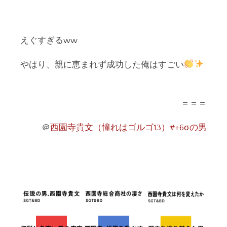
えぐすぎるww
やはり、親に恵まれず成功した俺はすごい
＝＝＝
＠
西園寺貴文（憧れはゴルゴ13）#+6σの男