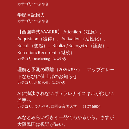
カテゴリ:
つぶやき
学歴＝記憶力
カテゴリ:
つぶやき
【西園寺式AAARRR】 Attention（注意）、
Acquisition（獲得）、Activation（活性化）、
Recall（想起）、Realize/Recognize（認識）、
Retention/Recurrent（継続）
カテゴリ:
marketing
,
つぶやき
理解と予測の乖離（2026/8/7） アップグレー
トならびに値上げのお知らせ
カテゴリ:
お知らせ
,
つぶやき
AIに淘汰されないギュラレナイスキルが欲しい
若手へ
カテゴリ:
つぶやき
,
西園寺帝国大学 （SGT&BD）
みなとみらい行きゃ一発でわかるから。さすが
大阪民国は視野が狭い。