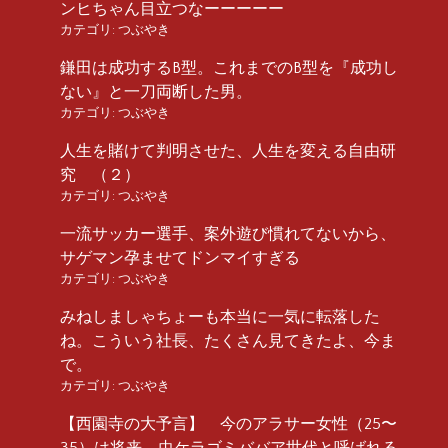
ンヒちゃん目立つなーーーーー
カテゴリ:
つぶやき
鎌田は成功するB型。これまでのB型を『成功し
ない』と一刀両断した男。
カテゴリ:
つぶやき
人生を賭けて判明させた、人生を変える自由研
究 （２）
カテゴリ:
つぶやき
一流サッカー選手、案外遊び慣れてないから、
サゲマン孕ませてドンマイすぎる
カテゴリ:
つぶやき
みねしましゃちょーも本当に一気に転落した
ね。こういう社長、たくさん見てきたよ、今ま
で。
カテゴリ:
つぶやき
【西園寺の大予言】 今のアラサー女性（25〜
35）は将来、虫ケラゴミババア世代と呼ばれる