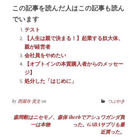
この記事を読んだ人はこの記事も読ん
でいます
テスト
【人生は親で決まる！】起業する奴大体、
親が経営者
会社員をやめたい
【オプトインの本質購入者からのメッセー
ジ】
処分した「はじめに」
by
西園寺 貴文
on
つぶやき
投
森岡毅はニセモノ、森保
iherbでアシュワガンダ買
一は本物
った。GABAサプリも最
稿
近買った。