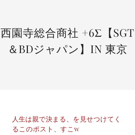
SKIP
TO
CONTENT
西園寺総合商社 +6Σ【SGT
＆BDジャパン】IN 東京
人生は親で決まる、を見せつけてく
るこのポスト、すこw