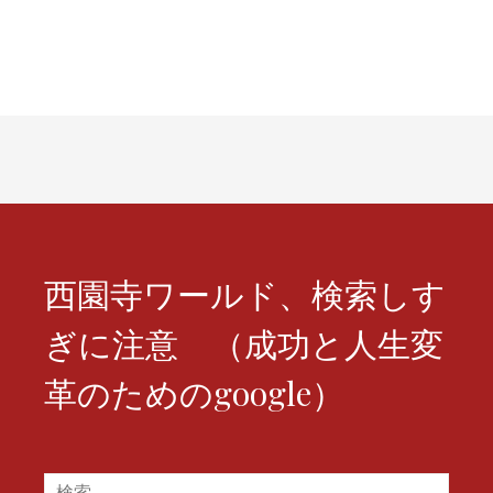
ナ
ビ
ゲ
ー
シ
ョ
ン
西園寺ワールド、検索しす
ぎに注意 （成功と人生変
革のためのgoogle）
検