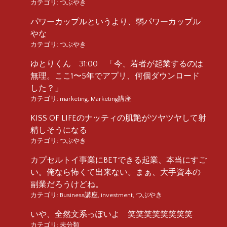
カテゴリ:
つぶやき
パワーカップルというより、弱パワーカップル
やな
カテゴリ:
つぶやき
ゆとりくん 31:00 「今、若者が起業するのは
無理。ここ1〜5年でアプリ、何個ダウンロード
した？」
カテゴリ:
marketing
,
Marketing講座
KISS OF LIFEのナッティの肌艶がツヤツヤして射
精しそうになる
カテゴリ:
つぶやき
カプセルトイ事業にBETできる起業、本当にすご
い。俺なら怖くて出来ない。まぁ、大手資本の
副業だろうけどね。
カテゴリ:
Business講座
,
investment
,
つぶやき
いや、全然文系っぽいよ 笑笑笑笑笑笑笑笑
カテゴリ:
未分類