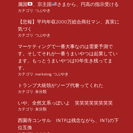
属国
、宗主国
さまから、円高の指示受ける
カテゴリ:
つぶやき
【悲報】平均年収2000万総合商社マン、真実に
気づく
カテゴリ:
つぶやき
マーケティングで一番大事なのは需要予測で
す。そしてそれが一番うまいやつは起業してい
ます。もっとうまいやつは10年生き残ってま
す。
カテゴリ:
marketing
,
つぶやき
トランプ大統領がソープ代奢ってくれた
カテゴリ:
未分類
いや、全然文系っぽいよ 笑笑笑笑笑笑笑笑
カテゴリ:
未分類
西園寺コンサル INTPは残念ながら、INTJの下
位互換