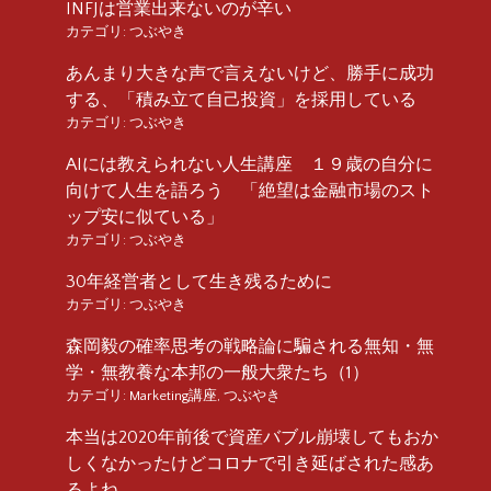
INFJは営業出来ないのが辛い
カテゴリ:
つぶやき
あんまり大きな声で言えないけど、勝手に成功
する、「積み立て自己投資」を採用している
カテゴリ:
つぶやき
AIには教えられない人生講座 １９歳の自分に
向けて人生を語ろう 「絶望は金融市場のスト
ップ安に似ている」
カテゴリ:
つぶやき
30年経営者として生き残るために
カテゴリ:
つぶやき
森岡毅の確率思考の戦略論に騙される無知・無
学・無教養な本邦の一般大衆たち（1）
カテゴリ:
Marketing講座
,
つぶやき
本当は2020年前後で資産バブル崩壊してもおか
しくなかったけどコロナで引き延ばされた感あ
るよね