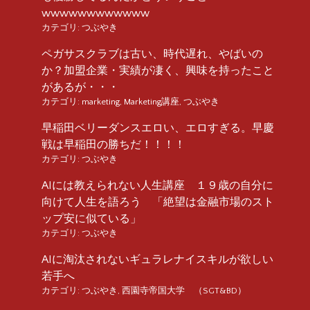
wwwwwwwwwwww
カテゴリ:
つぶやき
ペガサスクラブは古い、時代遅れ、やばいの
か？加盟企業・実績が凄く、興味を持ったこと
があるが・・・
カテゴリ:
marketing
,
Marketing講座
,
つぶやき
早稲田ベリーダンスエロい、エロすぎる。早慶
戦は早稲田の勝ちだ！！！！
カテゴリ:
つぶやき
AIには教えられない人生講座 １９歳の自分に
向けて人生を語ろう 「絶望は金融市場のスト
ップ安に似ている」
カテゴリ:
つぶやき
AIに淘汰されないギュラレナイスキルが欲しい
若手へ
カテゴリ:
つぶやき
,
西園寺帝国大学 （SGT&BD）