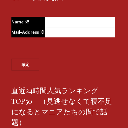
Name
※
Mail-Address
※
直近24時間人気ランキング
TOP50 （見逃せなくて寝不足
になるとマニアたちの間で話
題）