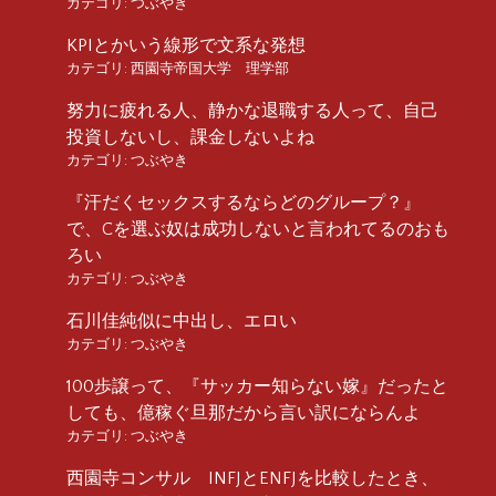
カテゴリ:
つぶやき
KPIとかいう線形で文系な発想
カテゴリ:
西園寺帝国大学 理学部
努力に疲れる人、静かな退職する人って、自己
投資しないし、課金しないよね
カテゴリ:
つぶやき
『汗だくセックスするならどのグループ？』
で、Cを選ぶ奴は成功しないと言われてるのおも
ろい
カテゴリ:
つぶやき
石川佳純似に中出し、エロい
カテゴリ:
つぶやき
100歩譲って、『サッカー知らない嫁』だったと
しても、億稼ぐ旦那だから言い訳にならんよ
カテゴリ:
つぶやき
西園寺コンサル INFJとENFJを比較したとき、