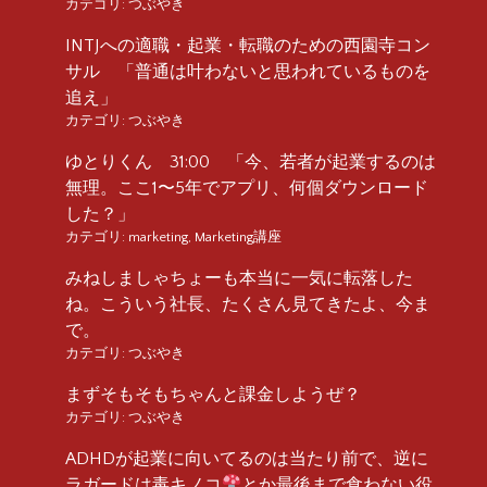
カテゴリ:
つぶやき
INTJへの適職・起業・転職のための西園寺コン
サル 「普通は叶わないと思われているものを
追え」
カテゴリ:
つぶやき
ゆとりくん 31:00 「今、若者が起業するのは
無理。ここ1〜5年でアプリ、何個ダウンロード
した？」
カテゴリ:
marketing
,
Marketing講座
みねしましゃちょーも本当に一気に転落した
ね。こういう社長、たくさん見てきたよ、今ま
で。
カテゴリ:
つぶやき
まずそもそもちゃんと課金しようぜ？
カテゴリ:
つぶやき
ADHDが起業に向いてるのは当たり前で、逆に
ラガードは毒キノコ
とか最後まで食わない役