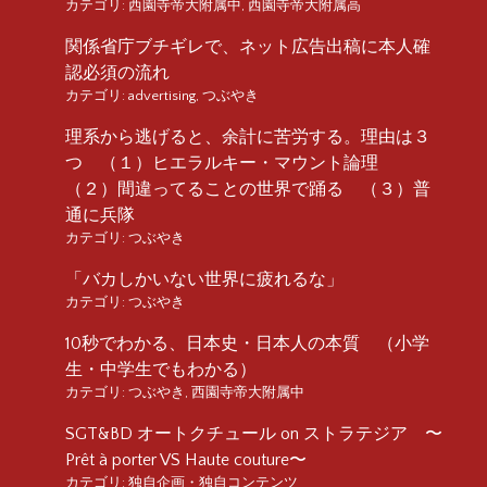
カテゴリ:
西園寺帝大附属中
,
西園寺帝大附属高
関係省庁ブチギレで、ネット広告出稿に本人確
認必須の流れ
カテゴリ:
advertising
,
つぶやき
理系から逃げると、余計に苦労する。理由は３
つ （１）ヒエラルキー・マウント論理
（２）間違ってることの世界で踊る （３）普
通に兵隊
カテゴリ:
つぶやき
「バカしかいない世界に疲れるな」
カテゴリ:
つぶやき
10秒でわかる、日本史・日本人の本質 （小学
生・中学生でもわかる）
カテゴリ:
つぶやき
,
西園寺帝大附属中
SGT&BD オートクチュール on ストラテジア 〜
Prêt à porter VS Haute couture〜
カテゴリ:
独自企画・独自コンテンツ