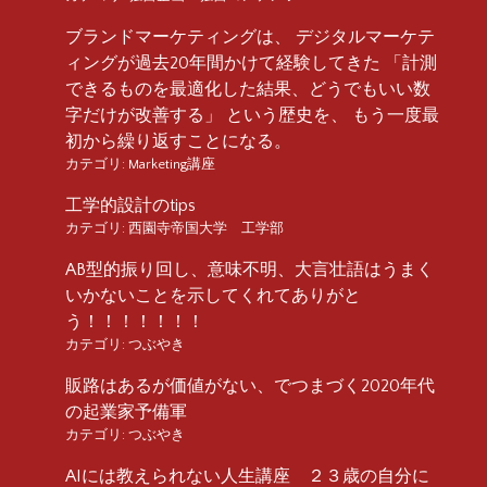
ブランドマーケティングは、 デジタルマーケテ
ィングが過去20年間かけて経験してきた 「計測
できるものを最適化した結果、どうでもいい数
字だけが改善する」 という歴史を、 もう一度最
初から繰り返すことになる。
カテゴリ:
Marketing講座
工学的設計のtips
カテゴリ:
西園寺帝国大学 工学部
AB型的振り回し、意味不明、大言壮語はうまく
いかないことを示してくれてありがと
う！！！！！！！
カテゴリ:
つぶやき
販路はあるが価値がない、でつまづく2020年代
の起業家予備軍
カテゴリ:
つぶやき
AIには教えられない人生講座 ２３歳の自分に