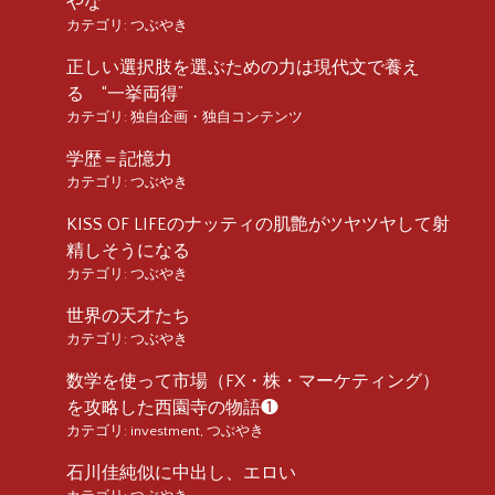
やな
カテゴリ:
つぶやき
正しい選択肢を選ぶための力は現代文で養え
る “一挙両得”
カテゴリ:
独自企画・独自コンテンツ
学歴＝記憶力
カテゴリ:
つぶやき
KISS OF LIFEのナッティの肌艶がツヤツヤして射
精しそうになる
カテゴリ:
つぶやき
世界の天才たち
カテゴリ:
つぶやき
数学を使って市場（FX・株・マーケティング）
を攻略した西園寺の物語❶
カテゴリ:
investment
,
つぶやき
石川佳純似に中出し、エロい