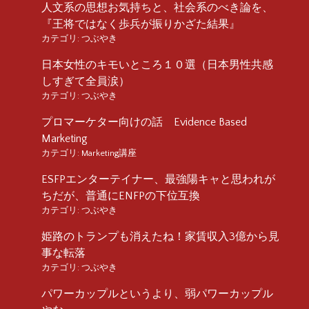
人文系の思想お気持ちと、社会系のべき論を、
『王将ではなく歩兵が振りかざた結果』
カテゴリ:
つぶやき
日本女性のキモいところ１０選（日本男性共感
しすぎて全員涙）
カテゴリ:
つぶやき
プロマーケター向けの話 Evidence Based
Marketing
カテゴリ:
Marketing講座
ESFPエンターテイナー、最強陽キャと思われが
ちだが、普通にENFPの下位互換
カテゴリ:
つぶやき
姫路のトランプも消えたね！家賃収入3億から見
事な転落
カテゴリ:
つぶやき
パワーカップルというより、弱パワーカップル