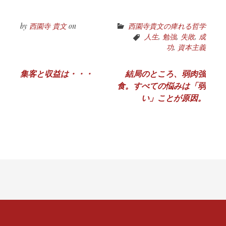
by
西園寺 貴文
on
西園寺貴文の痺れる哲学
人生
,
勉強
,
失敗
,
成
功
,
資本主義
投
集客と収益は・・・
結局のところ、弱肉強
食。すべての悩みは「弱
稿
い」ことが原因。
ナ
ビ
ゲ
ー
シ
ョ
ン