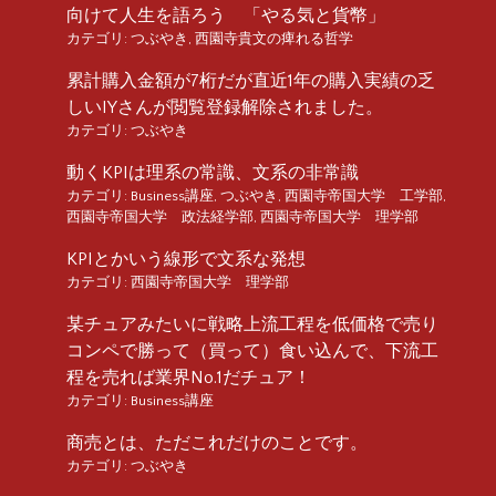
向けて人生を語ろう 「やる気と貨幣」
カテゴリ:
つぶやき
,
西園寺貴文の痺れる哲学
累計購入金額が7桁だが直近1年の購入実績の乏
しいIYさんが閲覧登録解除されました。
カテゴリ:
つぶやき
動くKPIは理系の常識、文系の非常識
カテゴリ:
Business講座
,
つぶやき
,
西園寺帝国大学 工学部
,
西園寺帝国大学 政法経学部
,
西園寺帝国大学 理学部
KPIとかいう線形で文系な発想
カテゴリ:
西園寺帝国大学 理学部
某チュアみたいに戦略上流工程を低価格で売り
コンペで勝って（買って）食い込んで、下流工
程を売れば業界No.1だチュア！
カテゴリ:
Business講座
商売とは、ただこれだけのことです。
カテゴリ:
つぶやき