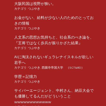
大阪民国は視野が狭い。
カテゴリ:
つぶやき
お金がない、給料が少ない人のためのとってお
きの情報
カテゴリ:
つぶやき
人文系の思想お気持ちと、社会系のべき論を、
『王将ではなく歩兵が振りかざた結果』
カテゴリ:
つぶやき
AIに淘汰されないギュラレナイスキルが欲しい
若手へ
カテゴリ:
つぶやき
,
西園寺帝国大学 （SGT&BD）
学歴＝記憶力
カテゴリ:
つぶやき
サイバーエージェント、中村さん、納豆大会で
も優勝してるんだがどういうこと
wwwwwwwwwwww