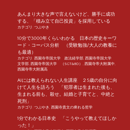
あんまり大きな声で言えないけど、勝手に成功
する、「積み立て自己投資」を採用している
カテゴリ:
つぶやき
10分で3000年くらいわかる 日本の歴史キーワ
ード・コーパス分析 （受験勉強/大人の教養に
も最適）
カテゴリ:
西園寺帝国大学 政法経学部
,
西園寺帝国大学
文学部
,
西園寺帝国大学 （SGT&BD）
,
西園寺帝大附属中
,
西園寺帝大附属高
AIには教えられない人生講座 ２5歳の自分に向
けて人生を語ろう 「犯罪者は生まれた後も、
生まれる前も、殺せ。結婚と子育てと、中絶と
死刑」
カテゴリ:
つぶやき
,
西園寺貴文の痺れる哲学
1分でわかる日本史 「こうやって教えてほしか
った！」