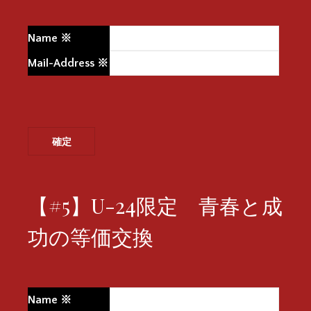
Name
※
Mail-Address
※
【#5】U-24限定 青春と成
功の等価交換
Name
※