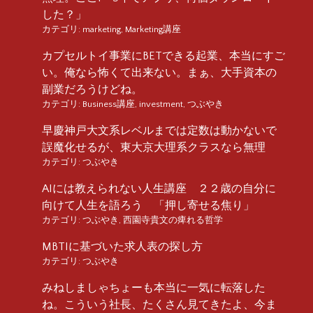
した？」
カテゴリ:
marketing
,
Marketing講座
カプセルトイ事業にBETできる起業、本当にすご
い。俺なら怖くて出来ない。まぁ、大手資本の
副業だろうけどね。
カテゴリ:
Business講座
,
investment
,
つぶやき
早慶神戸大文系レベルまでは定数は動かないで
誤魔化せるが、東大京大理系クラスなら無理
カテゴリ:
つぶやき
AIには教えられない人生講座 ２２歳の自分に
向けて人生を語ろう 「押し寄せる焦り」
カテゴリ:
つぶやき
,
西園寺貴文の痺れる哲学
MBTIに基づいた求人表の探し方
カテゴリ:
つぶやき
みねしましゃちょーも本当に一気に転落した
ね。こういう社長、たくさん見てきたよ、今ま