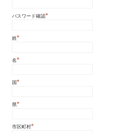
*
パスワード確認
*
姓
*
名
*
国
*
県
*
市区町村