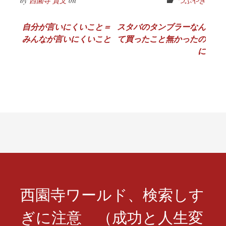
by
西園寺 貴文
on
つぶやき
投
自分が言いにくいこと＝
スタバのタンブラーなん
みんなが言いにくいこと
て買ったこと無かったの
稿
に
ナ
ビ
ゲ
ー
シ
ョ
ン
西園寺ワールド、検索しす
ぎに注意 （成功と人生変