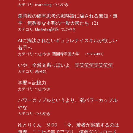
カテゴリ:
marketing
,
つぶやき
森岡毅の確率思考の戦略論に騙される無知・無
学・無教養な本邦の一般大衆たち（2）
カテゴリ:
Marketing講座
,
つぶやき
AIに淘汰されないギュラレナイスキルが欲しい
若手へ
カテゴリ:
つぶやき
,
西園寺帝国大学 （SGT&BD）
いや、全然文系っぽいよ 笑笑笑笑笑笑笑笑
カテゴリ:
未分類
学歴＝記憶力
カテゴリ:
つぶやき
パワーカップルというより、弱パワーカップル
やな
カテゴリ:
つぶやき
ゆとりくん 31:00 「今、若者が起業するのは
無理。ここ1〜5年でアプリ、何個ダウンロード