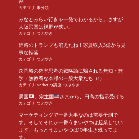
割
カテゴリ:
未分類
みなとみらい行きゃ一発でわかるから。さすが
大阪民国は視野が狭い。
カテゴリ:
つぶやき
姫路のトランプも消えたね！家賃収入3億から見
事な転落
カテゴリ:
つぶやき
森岡毅の確率思考の戦略論に騙される無知・無
学・無教養な本邦の一般大衆たち（1）
カテゴリ:
Marketing講座
,
つぶやき
属国
、宗主国
さまから、円高の指示受ける
カテゴリ:
つぶやき
マーケティングで一番大事なのは需要予測で
す。そしてそれが一番うまいやつは起業してい
ます。もっとうまいやつは10年生き残ってま
す。