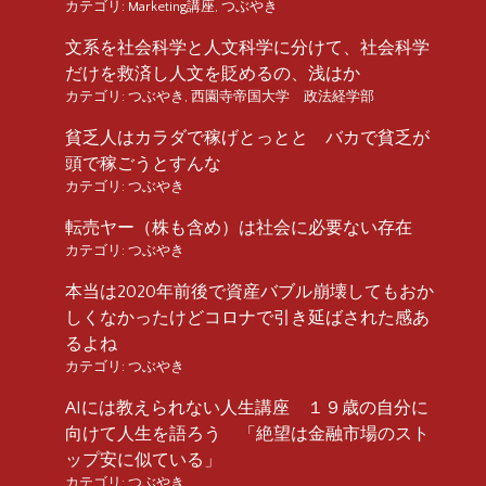
カテゴリ:
Marketing講座
,
つぶやき
文系を社会科学と人文科学に分けて、社会科学
だけを救済し人文を貶めるの、浅はか
カテゴリ:
つぶやき
,
西園寺帝国大学 政法経学部
貧乏人はカラダで稼げとっとと バカで貧乏が
頭で稼ごうとすんな
カテゴリ:
つぶやき
転売ヤー（株も含め）は社会に必要ない存在
カテゴリ:
つぶやき
本当は2020年前後で資産バブル崩壊してもおか
しくなかったけどコロナで引き延ばされた感あ
るよね
カテゴリ:
つぶやき
AIには教えられない人生講座 １９歳の自分に
向けて人生を語ろう 「絶望は金融市場のスト
ップ安に似ている」
カテゴリ:
つぶやき