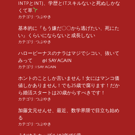
INTPとINTJ、学歴とITスキルないと死ぬしかな
くて草
カテゴリ:
つぶやき
基本的に『もう嫌だ〇〇から逃げたい、死にた
い』くらいにならないと成長しない
カテゴリ:
つぶやき
ハロービーナスのナラはマジでシコい、抜いて
みって @I SAY AGAIN
カテゴリ:
I SAY AGAIN
ホントのことしか言いません！女にはマンコ価
値しかありません！でも25歳で腐ります！だか
ら婚活スタートは20歳からすべきです！
カテゴリ:
つぶやき
加藤文元せんせ、最近、数学界隈で目立ち始め
る
カテゴリ:
つぶやき