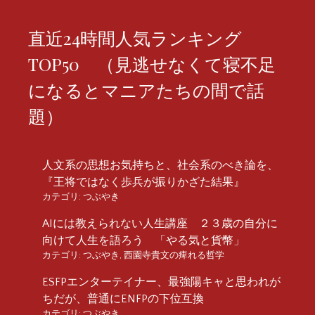
直近24時間人気ランキング
TOP50 （見逃せなくて寝不足
になるとマニアたちの間で話
題）
人文系の思想お気持ちと、社会系のべき論を、
『王将ではなく歩兵が振りかざた結果』
カテゴリ:
つぶやき
AIには教えられない人生講座 ２３歳の自分に
向けて人生を語ろう 「やる気と貨幣」
カテゴリ:
つぶやき
,
西園寺貴文の痺れる哲学
ESFPエンターテイナー、最強陽キャと思われが
ちだが、普通にENFPの下位互換
カテゴリ:
つぶやき