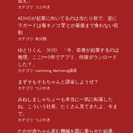
追え」
カテゴリ:
つぶやき
ADHDが起業に向いてるのは当たり前で、逆に
ラガードは毒キノコ
とか最後まで食わない役
割
カテゴリ:
未分類
ゆとりくん 31:00 「今、若者が起業するのは
無理。ここ1〜5年でアプリ、何個ダウンロード
した？」
カテゴリ:
marketing
,
Marketing講座
まずそもそもちゃんと課金しようぜ？
カテゴリ:
つぶやき
みねしましゃちょーも本当に一気に転落した
ね。こういう社長、たくさん見てきたよ、今ま
で。
カテゴリ:
つぶやき
たかが赤ちゃん産む機械を図に乗らせた結果、