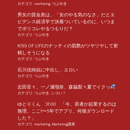
カテゴリ:
marketing
,
つぶやき
男女の賃金差は、「女のやる気のなさ」だとエ
ビデンス経済学で決着ついているのに、いつま
でポリコレやるつもりだ？
カテゴリ:
つぶやき
KISS OF LIFEのナッティの肌艶がツヤツヤして射
精しそうになる
カテゴリ:
つぶやき
石川佳純似に中出し、エロい
カテゴリ:
つぶやき
志田音々、一ノ瀬瑠奈、森脇梨々夏でイクっ
カテゴリ:
つぶやき
,
シコい！
ゆとりくん 31:00 「今、若者が起業するのは
無理。ここ1〜5年でアプリ、何個ダウンロード
した？」
カテゴリ:
marketing
,
Marketing講座