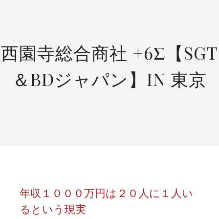
SKIP
TO
CONTENT
西園寺総合商社 +6Σ【SGT
＆BDジャパン】IN 東京
年収１０００万円は２０人に１人い
るという現実