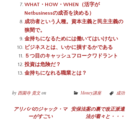
WHAT・HOW・WHEN（活字が
Netbusinessの成否を決める）
成功者という人種。資本主義と民主主義の
狭間で。
金持ちになるためには働いてはいけない
ビジネスとは、いかに損するかである
５つ目のキャッシュフロークワドラント
投資は危険だ？
金持ちになれる職業とは？
by
西園寺 貴文
on
Money講座
成功
投
アリババのジャック・マ
安保法案の裏で改正派遣
ーがすごい
法が着々と・・・
稿
ナ