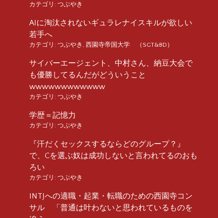
カテゴリ:
つぶやき
AIに淘汰されないギュラレナイスキルが欲しい
若手へ
カテゴリ:
つぶやき
,
西園寺帝国大学 （SGT&BD）
サイバーエージェント、中村さん、納豆大会で
も優勝してるんだがどういうこと
wwwwwwwwwwww
カテゴリ:
つぶやき
学歴＝記憶力
カテゴリ:
つぶやき
『汗だくセックスするならどのグループ？』
で、Cを選ぶ奴は成功しないと言われてるのおも
ろい
カテゴリ:
つぶやき
INTJへの適職・起業・転職のための西園寺コン
サル 「普通は叶わないと思われているものを