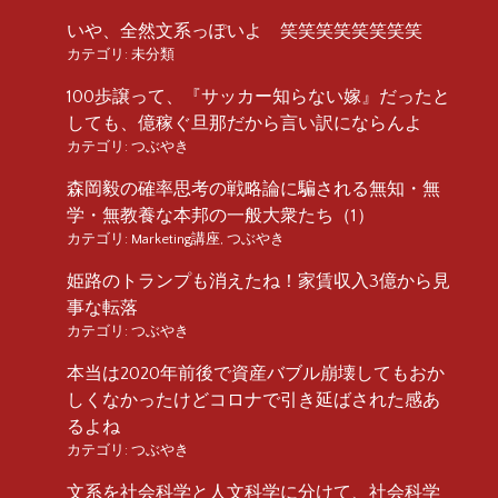
いや、全然文系っぽいよ 笑笑笑笑笑笑笑笑
カテゴリ:
未分類
100歩譲って、『サッカー知らない嫁』だったと
しても、億稼ぐ旦那だから言い訳にならんよ
カテゴリ:
つぶやき
森岡毅の確率思考の戦略論に騙される無知・無
学・無教養な本邦の一般大衆たち（1）
カテゴリ:
Marketing講座
,
つぶやき
姫路のトランプも消えたね！家賃収入3億から見
事な転落
カテゴリ:
つぶやき
本当は2020年前後で資産バブル崩壊してもおか
しくなかったけどコロナで引き延ばされた感あ
るよね
カテゴリ:
つぶやき
文系を社会科学と人文科学に分けて、社会科学