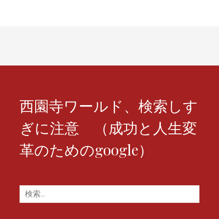
ビ
ゲ
ー
シ
ョ
ン
西園寺ワールド、検索しす
ぎに注意 （成功と人生変
革のためのgoogle）
検
索: