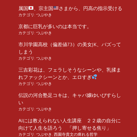
属国
、宗主国
さまから、円高の指示受ける
カテゴリ:
つぶやき
京都に巨乳が多いのは本当です。
カテゴリ:
つぶやき
市川学園高校（偏差値73）の美女JK、バズって
しまう
カテゴリ:
つぶやき
三吉彩花は、フェラしそうなシーンや、乳揉ま
れファックシーンとか、エロすぎ
カテゴリ:
つぶやき
伝説の河合塾足コキは、キャバ嬢ゆいぴすらし
い
カテゴリ:
つぶやき
AIには教えられない人生講座 ２２歳の自分に
向けて人生を語ろう 「押し寄せる焦り」
カテゴリ:
つぶやき
,
西園寺貴文の痺れる哲学