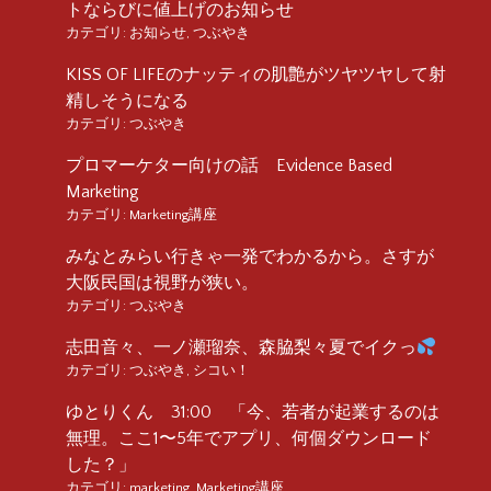
トならびに値上げのお知らせ
カテゴリ:
お知らせ
,
つぶやき
KISS OF LIFEのナッティの肌艶がツヤツヤして射
精しそうになる
カテゴリ:
つぶやき
プロマーケター向けの話 Evidence Based
Marketing
カテゴリ:
Marketing講座
みなとみらい行きゃ一発でわかるから。さすが
大阪民国は視野が狭い。
カテゴリ:
つぶやき
志田音々、一ノ瀬瑠奈、森脇梨々夏でイクっ
カテゴリ:
つぶやき
,
シコい！
ゆとりくん 31:00 「今、若者が起業するのは
無理。ここ1〜5年でアプリ、何個ダウンロード
した？」
カテゴリ:
marketing
,
Marketing講座