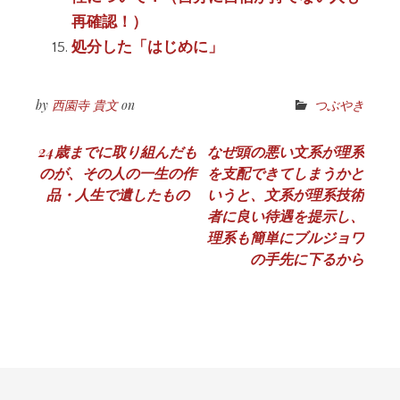
再確認！）
処分した「はじめに」
by
西園寺 貴文
on
つぶやき
投
24歳までに取り組んだも
なぜ頭の悪い文系が理系
のが、その人の一生の作
を支配できてしまうかと
稿
品・人生で遺したもの
いうと、文系が理系技術
ナ
者に良い待遇を提示し、
理系も簡単にブルジョワ
ビ
の手先に下るから
ゲ
ー
シ
ョ