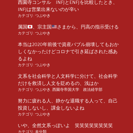
西園寺コンサル INFJとENFJを比較したとき、
INFJは営業出来ないのが辛い
カテゴリ:
つぶやき
属国
、宗主国
さまから、円高の指示受ける
カテゴリ:
つぶやき
本当は2020年前後で資産バブル崩壊してもおか
しくなかったけどコロナで引き延ばされた感あ
るよね
カテゴリ:
つぶやき
文系を社会科学と人文科学に分けて、社会科学
だけを救済し人文を貶めるの、浅はか
カテゴリ:
つぶやき
,
西園寺帝国大学 政法経学部
努力に疲れる人、静かな退職する人って、自己
投資しないし、課金しないよね
カテゴリ:
つぶやき
いや、全然文系っぽいよ 笑笑笑笑笑笑笑笑
カテゴリ:
未分類