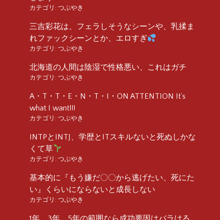
カテゴリ:
つぶやき
三吉彩花は、フェラしそうなシーンや、乳揉ま
れファックシーンとか、エロすぎ
カテゴリ:
つぶやき
北海道の人間は陰湿で性格悪い、これはガチ
カテゴリ:
つぶやき
A・T・T・E・N・T・I・ON ATTENTION It’s
what I want!!!
カテゴリ:
つぶやき
INTPとINTJ、学歴とITスキルないと死ぬしかな
くて草
カテゴリ:
つぶやき
基本的に『もう嫌だ〇〇から逃げたい、死にた
い』くらいにならないと成長しない
カテゴリ:
つぶやき
1年、3年、5年の範囲なら成功要因はバラける