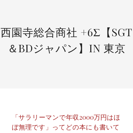
SKIP
TO
CONTENT
西園寺総合商社 +6Σ【SGT
＆BDジャパン】IN 東京
「サラリーマンで年収2000万円はほ
ぼ無理です」ってどの本にも書いて