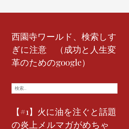
ン
西園寺ワールド、検索しす
ぎに注意 （成功と人生変
革のためのgoogle）
検
索:
【#1】火に油を注ぐと話題
の炎上メルマガがめちゃ