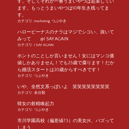
す。そしてそれが一番うまいやつは起業してい
ます。もっとうまいやつは10年生き残ってま
す。
カテゴリ:
marketing
,
つぶやき
ハロービーナスのナラはマジでシコい、抜いて
みって @I SAY AGAIN
カテゴリ:
I SAY AGAIN
ホントのことしか言いません！女にはマンコ価
値しかありません！でも25歳で腐ります！だか
ら婚活スタートは20歳からすべきです！
カテゴリ:
つぶやき
いや、全然文系っぽいよ 笑笑笑笑笑笑笑笑
カテゴリ:
未分類
韓女の射精喚起力
カテゴリ:
つぶやき
市川学園高校（偏差値73）の美女JK、バズって
しまう