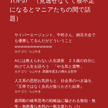
TOP50 （見逃せなくて寝不足
になるとマニアたちの間で話
題）
サイバーエージェント、中村さん、納豆大会で
も優勝してるんだがどういうこと
wwwwwwwwwwww
カテゴリ:
つぶやき
AIには教えられない人生講座 ２３歳の自分に
向けて人生を語ろう 「やる気と貨幣」
カテゴリ:
つぶやき
,
西園寺貴文の痺れる哲学
人文系の思想お気持ちと、社会系のべき論を、
『王将ではなく歩兵が振りかざた結果』
カテゴリ:
つぶやき
森岡毅の確率思考の戦略論に騙される無知・無
学・無教養な本邦の一般大衆たち（3）