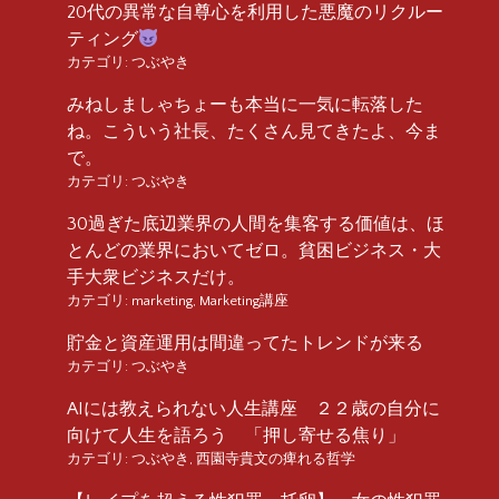
20代の異常な自尊心を利用した悪魔のリクルー
ティング
カテゴリ:
つぶやき
みねしましゃちょーも本当に一気に転落した
ね。こういう社長、たくさん見てきたよ、今ま
で。
カテゴリ:
つぶやき
30過ぎた底辺業界の人間を集客する価値は、ほ
とんどの業界においてゼロ。貧困ビジネス・大
手大衆ビジネスだけ。
カテゴリ:
marketing
,
Marketing講座
貯金と資産運用は間違ってたトレンドが来る
カテゴリ:
つぶやき
AIには教えられない人生講座 ２２歳の自分に
向けて人生を語ろう 「押し寄せる焦り」
カテゴリ:
つぶやき
,
西園寺貴文の痺れる哲学