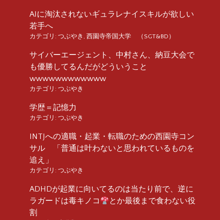
AIに淘汰されないギュラレナイスキルが欲しい
若手へ
カテゴリ:
つぶやき
,
西園寺帝国大学 （SGT&BD）
サイバーエージェント、中村さん、納豆大会で
も優勝してるんだがどういうこと
wwwwwwwwwwww
カテゴリ:
つぶやき
学歴＝記憶力
カテゴリ:
つぶやき
INTJへの適職・起業・転職のための西園寺コン
サル 「普通は叶わないと思われているものを
追え」
カテゴリ:
つぶやき
ADHDが起業に向いてるのは当たり前で、逆に
ラガードは毒キノコ
とか最後まで食わない役
割