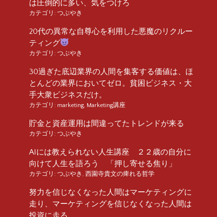
は圧倒的に多い、気をつけろ
カテゴリ:
つぶやき
20代の異常な自尊心を利用した悪魔のリクルー
ティング
カテゴリ:
つぶやき
30過ぎた底辺業界の人間を集客する価値は、ほ
とんどの業界においてゼロ。貧困ビジネス・大
手大衆ビジネスだけ。
カテゴリ:
marketing
,
Marketing講座
貯金と資産運用は間違ってたトレンドが来る
カテゴリ:
つぶやき
AIには教えられない人生講座 ２２歳の自分に
向けて人生を語ろう 「押し寄せる焦り」
カテゴリ:
つぶやき
,
西園寺貴文の痺れる哲学
努力を信じなくなった人間はマーケティングに
走り、マーケティングを信じなくなった人間は
投資に走る