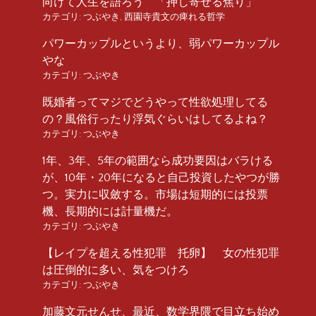
向けて人生を語ろう 「押し寄せる焦り」
カテゴリ:
つぶやき
,
西園寺貴文の痺れる哲学
パワーカップルというより、弱パワーカップル
やな
カテゴリ:
つぶやき
既婚者ってマジでどうやって性欲処理してる
の？風俗行ったり浮気ぐらいはしてるよね？
カテゴリ:
つぶやき
1年、3年、5年の範囲なら成功要因はバラける
が、10年・20年になると自己投資したやつが勝
つ。実力に収斂する。市場は短期的には投票
機、長期的には計量機だ。
カテゴリ:
つぶやき
【レイプを超える性犯罪 托卵】 女の性犯罪
は圧倒的に多い、気をつけろ
カテゴリ:
つぶやき
加藤文元せんせ、最近、数学界隈で目立ち始め