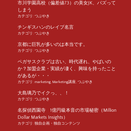
市川学園高校（偏差値73）の美女JK、バズって
しまう
カテゴリ:
つぶやき
チンギスハンのレイプ名言
カテゴリ:
つぶやき
京都に巨乳が多いのは本当です。
カテゴリ:
つぶやき
ペガサスクラブは古い、時代遅れ、やばいの
か？加盟企業・実績が凄く、興味を持ったこと
があるが・・・
カテゴリ:
marketing
,
Marketing講座
,
つぶやき
大島璃乃でイクっ、、！
カテゴリ:
つぶやき
名探偵西園寺 1億円級本音の市場秘密（Million
Dollar Markets Insights）
カテゴリ:
独自企画・独自コンテンツ