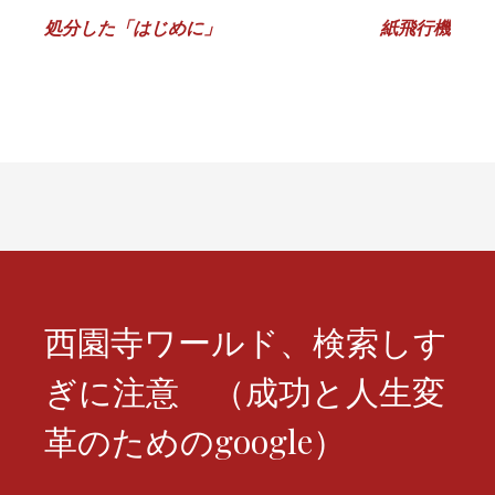
投
処分した「はじめに」
紙飛行機
稿
ナ
ビ
ゲ
ー
シ
ョ
西園寺ワールド、検索しす
ン
ぎに注意 （成功と人生変
革のためのgoogle）