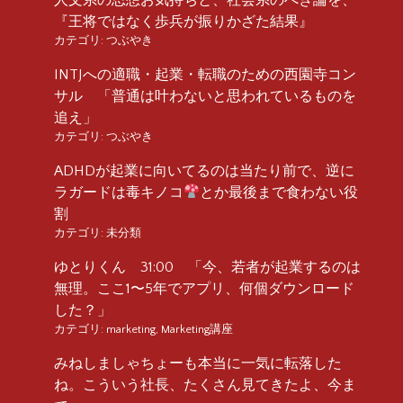
『王将ではなく歩兵が振りかざた結果』
カテゴリ:
つぶやき
INTJへの適職・起業・転職のための西園寺コン
サル 「普通は叶わないと思われているものを
追え」
カテゴリ:
つぶやき
ADHDが起業に向いてるのは当たり前で、逆に
ラガードは毒キノコ
とか最後まで食わない役
割
カテゴリ:
未分類
ゆとりくん 31:00 「今、若者が起業するのは
無理。ここ1〜5年でアプリ、何個ダウンロード
した？」
カテゴリ:
marketing
,
Marketing講座
みねしましゃちょーも本当に一気に転落した
ね。こういう社長、たくさん見てきたよ、今ま