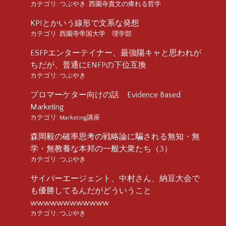
カテゴリ:
つぶやき
,
西園寺貴文の痺れる哲学
KPIとかいう線形で文系な発想
カテゴリ:
西園寺帝国大学 理学部
ESFPエンターテイナー、最強陽キャと思われが
ちだが、普通にENFPの下位互換
カテゴリ:
つぶやき
プロマーケター向けの話 Evidence Based
Marketing
カテゴリ:
Marketing講座
森岡毅の確率思考の戦略論に騙される無知・無
学・無教養な本邦の一般大衆たち（3）
カテゴリ:
つぶやき
サイバーエージェント、中村さん、納豆大会で
も優勝してるんだがどういうこと
wwwwwwwwwwww
カテゴリ:
つぶやき