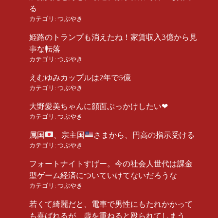
る
カテゴリ:
つぶやき
姫路のトランプも消えたね！家賃収入3億から見
事な転落
カテゴリ:
つぶやき
えむゆみカップルは2年で5億
カテゴリ:
つぶやき
大野愛美ちゃんに顔面ぶっかけしたい❤︎
カテゴリ:
つぶやき
属国
、宗主国
さまから、円高の指示受ける
カテゴリ:
つぶやき
フォートナイトすげー。今の社会人世代は課金
型ゲーム経済についていけてないだろうな
カテゴリ:
つぶやき
若くて綺麗だと、電車で男性にもたれかかって
も喜ばれるが、歳を重ねると殴られてしまう