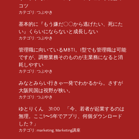
コツ
カテゴリ:
つぶやき
基本的に『もう嫌だ〇〇から逃げたい、死にた
い』くらいにならないと成長しない
カテゴリ:
つぶやき
管理職に向いているMBTI。I型でも管理職は可能
ですが、調整業務そのものが主業務になると消
耗しやすい
カテゴリ:
つぶやき
みなとみらい行きゃ一発でわかるから。さすが
大阪民国は視野が狭い。
カテゴリ:
つぶやき
ゆとりくん 31:00 「今、若者が起業するのは
無理。ここ1〜5年でアプリ、何個ダウンロード
した？」
カテゴリ:
marketing
,
Marketing講座