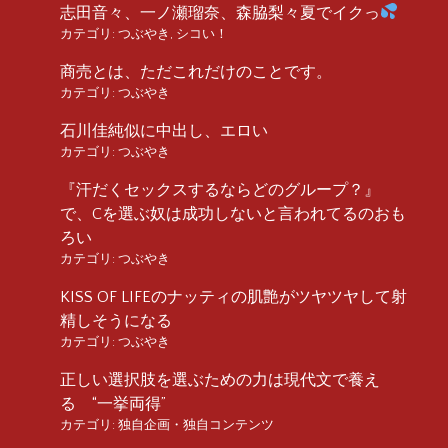
志田音々、一ノ瀬瑠奈、森脇梨々夏でイクっ
カテゴリ:
つぶやき
,
シコい！
商売とは、ただこれだけのことです。
カテゴリ:
つぶやき
石川佳純似に中出し、エロい
カテゴリ:
つぶやき
『汗だくセックスするならどのグループ？』
で、Cを選ぶ奴は成功しないと言われてるのおも
ろい
カテゴリ:
つぶやき
KISS OF LIFEのナッティの肌艶がツヤツヤして射
精しそうになる
カテゴリ:
つぶやき
正しい選択肢を選ぶための力は現代文で養え
る “一挙両得”
カテゴリ:
独自企画・独自コンテンツ