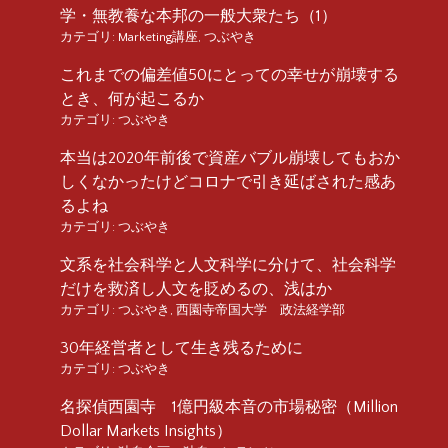
学・無教養な本邦の一般大衆たち（1）
カテゴリ:
Marketing講座
,
つぶやき
これまでの偏差値50にとっての幸せが崩壊する
とき、何が起こるか
カテゴリ:
つぶやき
本当は2020年前後で資産バブル崩壊してもおか
しくなかったけどコロナで引き延ばされた感あ
るよね
カテゴリ:
つぶやき
文系を社会科学と人文科学に分けて、社会科学
だけを救済し人文を貶めるの、浅はか
カテゴリ:
つぶやき
,
西園寺帝国大学 政法経学部
30年経営者として生き残るために
カテゴリ:
つぶやき
名探偵西園寺 1億円級本音の市場秘密（Million
Dollar Markets Insights）