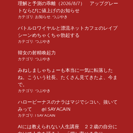
理解と予測の乖離（2026/8/7） アップグレー
トならびに値上げのお知らせ
カテゴリ:
お知らせ
,
つぶやき
バトルロワイヤルと漂流ネットカフェのレイプ
シーンめちゃくちゃ勃起する
カテゴリ:
つぶやき
韓女の射精喚起力
カテゴリ:
つぶやき
みねしましゃちょーも本当に一気に転落した
ね。こういう社長、たくさん見てきたよ、今ま
で。
カテゴリ:
つぶやき
ハロービーナスのナラはマジでシコい、抜いて
みって @I SAY AGAIN
カテゴリ:
I SAY AGAIN
AIには教えられない人生講座 ２２歳の自分に