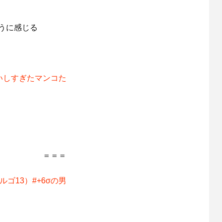
うに感じる
いしすぎたマンコた
＝＝＝
ゴ13）#+6σの男