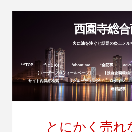
西園寺総合商
火に油を注ぐと話題の炎上メル
***TOP
**はじめに
*about me
*全記事
adve
【ユーザープロフィールページ】
【独自企画/独自
サイト内詳細検索
リクルーティング
ログイン
連載記事
とにかく売れ