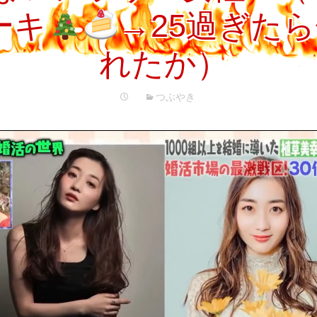
プ
ーキ
→25過ぎた
れたか）
つぶやき