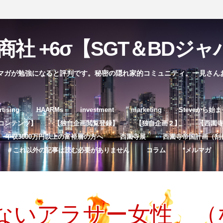
社 +6σ【SGT＆BDジャパ
マガが勉強になると評判です。秘密の隠れ家的コミュニティ。一見さん
コ
rtising
HAARMs
investment
marketing
Steveから始
ン
コンテンツ】
【独自企画閲覧登録】
【独自企画２】
【西園寺独
テ
年収3000万円以上の富裕層の方へ
西園寺展
西園寺帝国計画（刮
ン
＃これ以外の記事は読む必要がありません
コラム
*メルマガ
ツ
へ
ス
キ
ないアラサー女性 （
ッ