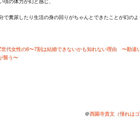
若い頃の体力が幻と感じ、
自分で糞尿したり生活の身の回りがちゃんとできたことが幻のよ
Z世代女性の6〜7割は結婚できないかも知れない理由 〜勘違
が襲う〜
＠
西園寺貴文（憧れはゴル