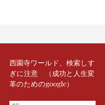
ビ
ゲ
ー
シ
ョ
ン
西園寺ワールド、検索しす
ぎに注意 （成功と人生変
革のためのgoogle）
検