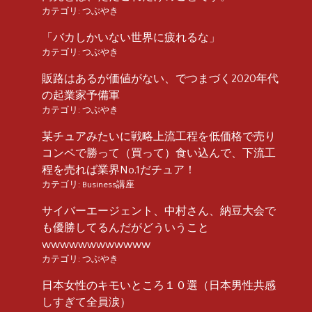
カテゴリ:
つぶやき
「バカしかいない世界に疲れるな」
カテゴリ:
つぶやき
販路はあるが価値がない、でつまづく2020年代
の起業家予備軍
カテゴリ:
つぶやき
某チュアみたいに戦略上流工程を低価格で売り
コンペで勝って（買って）食い込んで、下流工
程を売れば業界No.1だチュア！
カテゴリ:
Business講座
サイバーエージェント、中村さん、納豆大会で
も優勝してるんだがどういうこと
wwwwwwwwwwww
カテゴリ:
つぶやき
日本女性のキモいところ１０選（日本男性共感
しすぎて全員涙）