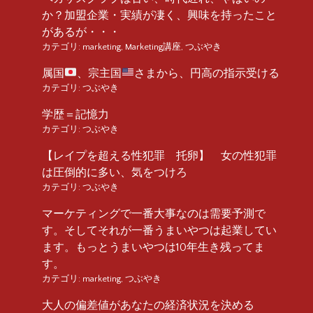
か？加盟企業・実績が凄く、興味を持ったこと
があるが・・・
カテゴリ:
marketing
,
Marketing講座
,
つぶやき
属国
、宗主国
さまから、円高の指示受ける
カテゴリ:
つぶやき
学歴＝記憶力
カテゴリ:
つぶやき
【レイプを超える性犯罪 托卵】 女の性犯罪
は圧倒的に多い、気をつけろ
カテゴリ:
つぶやき
マーケティングで一番大事なのは需要予測で
す。そしてそれが一番うまいやつは起業してい
ます。もっとうまいやつは10年生き残ってま
す。
カテゴリ:
marketing
,
つぶやき
大人の偏差値があなたの経済状況を決める