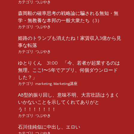
カテゴリ:
つぶやき
森岡毅の確率思考の戦略論に騙される無知・無
学・無教養な本邦の一般大衆たち（3）
カテゴリ:
つぶやき
姫路のトランプも消えたね！家賃収入3億から見
事な転落
カテゴリ:
つぶやき
ゆとりくん 31:00 「今、若者が起業するのは
無理。ここ1〜5年でアプリ、何個ダウンロード
した？」
カテゴリ:
marketing
,
Marketing講座
AB型的振り回し、意味不明、大言壮語はうまく
いかないことを示してくれてありがと
う！！！！！！！
カテゴリ:
つぶやき
石川佳純似に中出し、エロい
カテゴリ:
つぶやき