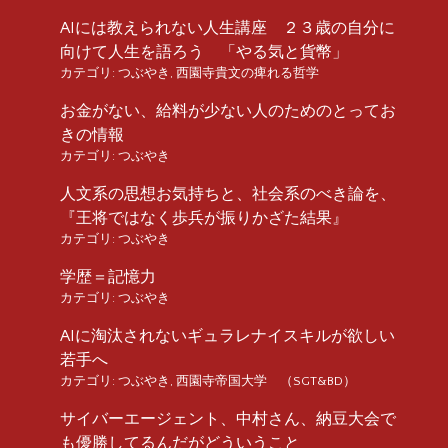
AIには教えられない人生講座 ２３歳の自分に
向けて人生を語ろう 「やる気と貨幣」
カテゴリ:
つぶやき
,
西園寺貴文の痺れる哲学
お金がない、給料が少ない人のためのとってお
きの情報
カテゴリ:
つぶやき
人文系の思想お気持ちと、社会系のべき論を、
『王将ではなく歩兵が振りかざた結果』
カテゴリ:
つぶやき
学歴＝記憶力
カテゴリ:
つぶやき
AIに淘汰されないギュラレナイスキルが欲しい
若手へ
カテゴリ:
つぶやき
,
西園寺帝国大学 （SGT&BD）
サイバーエージェント、中村さん、納豆大会で
も優勝してるんだがどういうこと