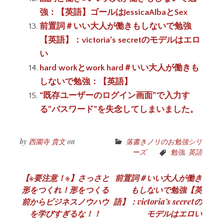
強：【英語】ゴールはJessicaAlbaとSex
前置詞＃いい大人が働きもしないで勉強
【英語】：victoria’s secretのモデルはエロ
い
hard workとwork hard＃いい大人が働きも
しないで勉強：【英語】
“既存ユーザーのログイン画面”で入力す
る”パスワード”を失念してしまいました。
by
西園寺 貴文
on
落書きノリのお勉強シリ
ーズ
勉強
,
英語
投
【※要注意！※】さっさと
前置詞＃いい大人が働き
形をつくれ！形をつくる
もしないで勉強【英
稿
前からビジネスノウハウ
語】：victoria’s secretの
ナ
を学びすぎるな！！
モデルはエロい