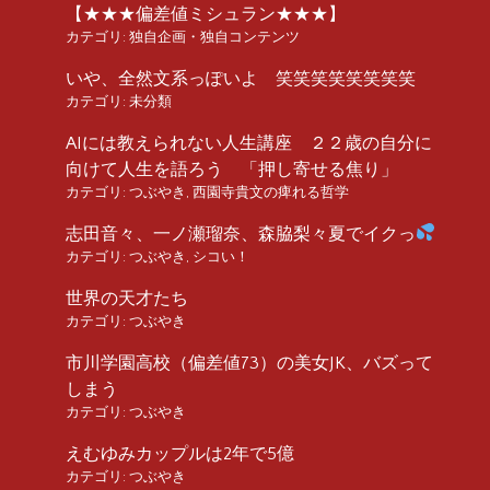
【★★★偏差値ミシュラン★★★】
カテゴリ:
独自企画・独自コンテンツ
いや、全然文系っぽいよ 笑笑笑笑笑笑笑笑
カテゴリ:
未分類
AIには教えられない人生講座 ２２歳の自分に
向けて人生を語ろう 「押し寄せる焦り」
カテゴリ:
つぶやき
,
西園寺貴文の痺れる哲学
志田音々、一ノ瀬瑠奈、森脇梨々夏でイクっ
カテゴリ:
つぶやき
,
シコい！
世界の天才たち
カテゴリ:
つぶやき
市川学園高校（偏差値73）の美女JK、バズって
しまう
カテゴリ:
つぶやき
えむゆみカップルは2年で5億
カテゴリ:
つぶやき