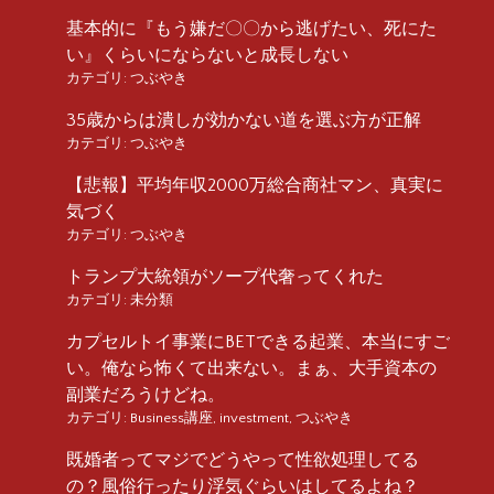
基本的に『もう嫌だ〇〇から逃げたい、死にた
い』くらいにならないと成長しない
カテゴリ:
つぶやき
35歳からは潰しが効かない道を選ぶ方が正解
カテゴリ:
つぶやき
【悲報】平均年収2000万総合商社マン、真実に
気づく
カテゴリ:
つぶやき
トランプ大統領がソープ代奢ってくれた
カテゴリ:
未分類
カプセルトイ事業にBETできる起業、本当にすご
い。俺なら怖くて出来ない。まぁ、大手資本の
副業だろうけどね。
カテゴリ:
Business講座
,
investment
,
つぶやき
既婚者ってマジでどうやって性欲処理してる
の？風俗行ったり浮気ぐらいはしてるよね？