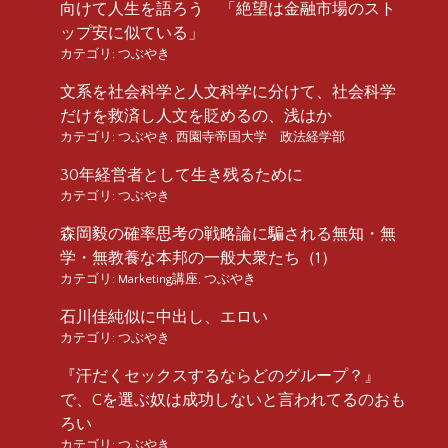
向けて人生を語ろう 「絶望は金融市場のスト
ップ安に似ている」
カテゴリ:
つぶやき
文系を社会科学と人文科学に分けて、社会科学
だけを救済し人文を貶めるの、浅はか
カテゴリ:
つぶやき
,
西園寺帝国大学 政法経学部
30年経営者として生き残るために
カテゴリ:
つぶやき
森岡毅の確率思考の戦略論に騙される無知・無
学・無教養な本邦の一般大衆たち（1）
カテゴリ:
Marketing講座
,
つぶやき
石川佳純似に中出し、エロい
カテゴリ:
つぶやき
『汗だくセックスするならどのグループ？』
で、Cを選ぶ奴は成功しないと言われてるのおも
ろい
カテゴリ:
つぶやき