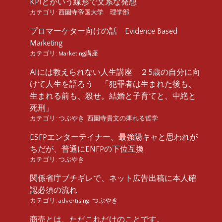
KPIとかいう線形で文系な発想
カテゴリ:
西園寺帝国大学 理学部
プロマーケター向けの話 Evidence Based
Marketing
カテゴリ:
Marketing講座
AIには教えられない人生講座 ２5歳の自分に向
けて人生を語ろう 「犯罪者は生まれた後も、
生まれる前も、殺せ。結婚と子育てと、中絶と
死刑」
カテゴリ:
つぶやき
,
西園寺貴文の痺れる哲学
ESFPエンターテイナー、最強陽キャと思われが
ちだが、普通にENFPの下位互換
カテゴリ:
つぶやき
関係省庁ブチギレで、ネット広告出稿に本人確
認必須の流れ
カテゴリ:
advertising
,
つぶやき
商売とは、ただこれだけのことです。