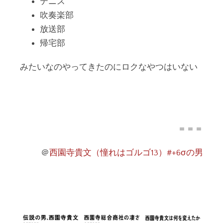
テニス
吹奏楽部
放送部
帰宅部
みたいなのやってきたのにロクなやつはいない
＝＝＝
＠
西園寺貴文（憧れはゴルゴ13）#+6σの男