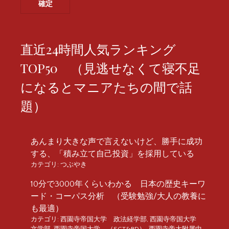
直近24時間人気ランキング
TOP50 （見逃せなくて寝不足
になるとマニアたちの間で話
題）
あんまり大きな声で言えないけど、勝手に成功
する、「積み立て自己投資」を採用している
カテゴリ:
つぶやき
10分で3000年くらいわかる 日本の歴史キーワ
ード・コーパス分析 （受験勉強/大人の教養に
も最適）
カテゴリ:
西園寺帝国大学 政法経学部
,
西園寺帝国大学
文学部
,
西園寺帝国大学 （SGT&BD）
,
西園寺帝大附属中
,