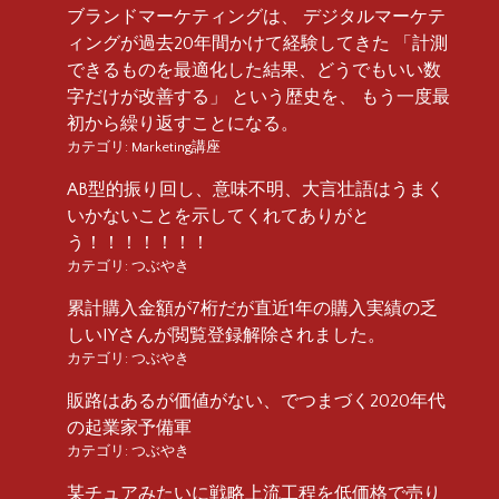
ブランドマーケティングは、 デジタルマーケテ
ィングが過去20年間かけて経験してきた 「計測
できるものを最適化した結果、どうでもいい数
字だけが改善する」 という歴史を、 もう一度最
初から繰り返すことになる。
カテゴリ:
Marketing講座
AB型的振り回し、意味不明、大言壮語はうまく
いかないことを示してくれてありがと
う！！！！！！！
カテゴリ:
つぶやき
累計購入金額が7桁だが直近1年の購入実績の乏
しいIYさんが閲覧登録解除されました。
カテゴリ:
つぶやき
販路はあるが価値がない、でつまづく2020年代
の起業家予備軍
カテゴリ:
つぶやき
某チュアみたいに戦略上流工程を低価格で売り