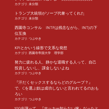
カテゴリ:
未分類
トランプ大統領がソープ代奢ってくれた
カテゴリ:
未分類
西園寺コンサル INTPは残念ながら、INTJの下
位互換
カテゴリ:
つぶやき
KPIとかいう線形で文系な発想
カテゴリ:
西園寺帝国大学 理学部
努力に疲れる人、静かな退職する人って、自己
投資しないし、課金しないよね
カテゴリ:
つぶやき
『汗だくセックスするならどのグループ？』
で、Cを選ぶ奴は成功しないと言われてるのおも
ろい
カテゴリ:
つぶやき
100歩譲って、『サッカー知らない嫁』だったと