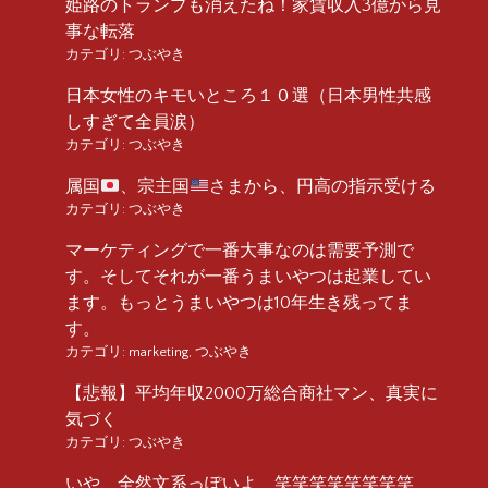
姫路のトランプも消えたね！家賃収入3億から見
事な転落
カテゴリ:
つぶやき
日本女性のキモいところ１０選（日本男性共感
しすぎて全員涙）
カテゴリ:
つぶやき
属国
、宗主国
さまから、円高の指示受ける
カテゴリ:
つぶやき
マーケティングで一番大事なのは需要予測で
す。そしてそれが一番うまいやつは起業してい
ます。もっとうまいやつは10年生き残ってま
す。
カテゴリ:
marketing
,
つぶやき
【悲報】平均年収2000万総合商社マン、真実に
気づく
カテゴリ:
つぶやき
いや、全然文系っぽいよ 笑笑笑笑笑笑笑笑