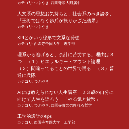
カテゴリ:
つぶやき
,
西園寺帝大附属中
人文系の思想お気持ちと、社会系のべき論を、
『王将ではなく歩兵が振りかざた結果』
カテゴリ:
つぶやき
KPIとかいう線形で文系な発想
カテゴリ:
西園寺帝国大学 理学部
理系から逃げると、余計に苦労する。理由は３
つ （１）ヒエラルキー・マウント論理
（２）間違ってることの世界で踊る （３）普
通に兵隊
カテゴリ:
つぶやき
AIには教えられない人生講座 ２３歳の自分に
向けて人生を語ろう 「やる気と貨幣」
カテゴリ:
つぶやき
,
西園寺貴文の痺れる哲学
工学的設計のtips
カテゴリ:
西園寺帝国大学 工学部