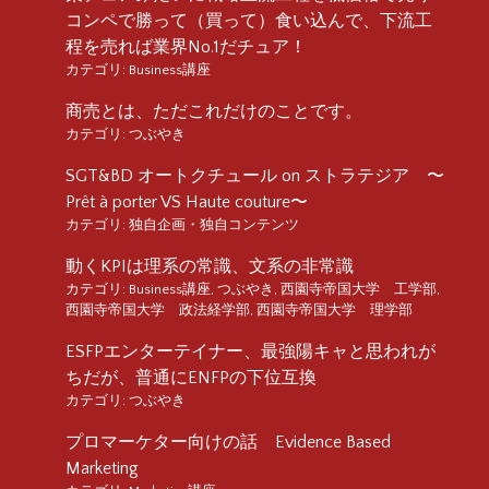
コンペで勝って（買って）食い込んで、下流工
程を売れば業界No.1だチュア！
カテゴリ:
Business講座
商売とは、ただこれだけのことです。
カテゴリ:
つぶやき
SGT&BD オートクチュール on ストラテジア 〜
Prêt à porter VS Haute couture〜
カテゴリ:
独自企画・独自コンテンツ
動くKPIは理系の常識、文系の非常識
カテゴリ:
Business講座
,
つぶやき
,
西園寺帝国大学 工学部
,
西園寺帝国大学 政法経学部
,
西園寺帝国大学 理学部
ESFPエンターテイナー、最強陽キャと思われが
ちだが、普通にENFPの下位互換
カテゴリ:
つぶやき
プロマーケター向けの話 Evidence Based
Marketing