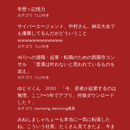
学歴＝記憶力
カテゴリ:
つぶやき
サイバーエージェント、中村さん、納豆大会で
も優勝してるんだがどういうこと
wwwwwwwwwwww
カテゴリ:
つぶやき
INTJへの適職・起業・転職のための西園寺コン
サル 「普通は叶わないと思われているものを
追え」
カテゴリ:
つぶやき
ゆとりくん 31:00 「今、若者が起業するのは
無理。ここ1〜5年でアプリ、何個ダウンロード
した？」
カテゴリ:
marketing
,
Marketing講座
みねしましゃちょーも本当に一気に転落した
ね。こういう社長、たくさん見てきたよ、今ま