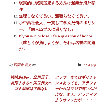
現実的に現実逃避する方法は起業か海外移
住
無理しなくて良い。頑張らなくて良い。
小中高社会人、一貫して学んだ俺のポリシ
ー、『触らぬブスに祟りなし』
If you win or lose, It’s a question of honor.
（勝とうが負けようが、それは名誉の問題
だ）
by
西園寺 貴文
on
つぶやき
投
浜崎あゆみ、北川景子、
アラサーまではギリチャ
長澤まさみの同世代女の
ンスあっても、アラフォ
稿
ゴミ母率は半端ない
ーからはマジで無いんだ
ナ
よな。まぁ、アラフィフ
よりはマシだが・・・・
ビ