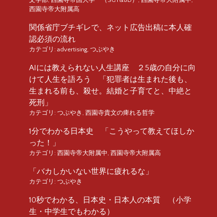
西園寺帝大附属高
関係省庁ブチギレで、ネット広告出稿に本人確
認必須の流れ
カテゴリ:
advertising
,
つぶやき
AIには教えられない人生講座 ２5歳の自分に向
けて人生を語ろう 「犯罪者は生まれた後も、
生まれる前も、殺せ。結婚と子育てと、中絶と
死刑」
カテゴリ:
つぶやき
,
西園寺貴文の痺れる哲学
1分でわかる日本史 「こうやって教えてほしか
った！」
カテゴリ:
西園寺帝大附属中
,
西園寺帝大附属高
「バカしかいない世界に疲れるな」
カテゴリ:
つぶやき
10秒でわかる、日本史・日本人の本質 （小学
生・中学生でもわかる）