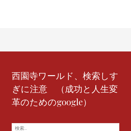
ゲ
ー
シ
ョ
ン
西園寺ワールド、検索しす
ぎに注意 （成功と人生変
革のためのgoogle）
検