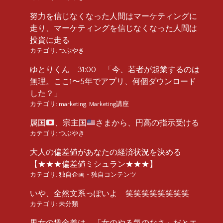
努力を信じなくなった人間はマーケティングに
走り、マーケティングを信じなくなった人間は
投資に走る
カテゴリ:
つぶやき
ゆとりくん 31:00 「今、若者が起業するのは
無理。ここ1〜5年でアプリ、何個ダウンロード
した？」
カテゴリ:
marketing
,
Marketing講座
属国
、宗主国
さまから、円高の指示受ける
カテゴリ:
つぶやき
大人の偏差値があなたの経済状況を決める
【★★★偏差値ミシュラン★★★】
カテゴリ:
独自企画・独自コンテンツ
いや、全然文系っぽいよ 笑笑笑笑笑笑笑笑
カテゴリ:
未分類
男女の賃金差は、「女のやる気のなさ」だとエ