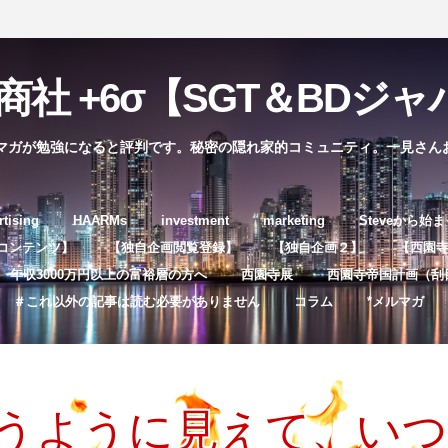
社 +6σ【SGT＆BDジャパ
マガが勉強になると評判です。秘密の隠れ家的コミュニティ。一見さん
コ
rtising
HAARMs
investment
marketing
Steveから始
ン
コンテンツ】
【独自企画閲覧登録】
【独自企画２】
【西園寺独
テ
年収3000万円以上の富裕層の方へ
西園寺展
西園寺帝国計画（刮
ン
＃これ以外の記事は読む必要がありません
コラム
*メルマガ
ツ
へ
ス
キ
合うように見えて、い
ッ