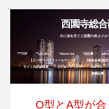
西園寺総合商
火に油を注ぐと話題の炎上メル
***TOP
**はじめに
*about me
*全記事
adve
【ユーザープロフィールページ】
【独自企画/独自
サイト内詳細検索
リクルーティング
ログイン
連載記事
O型とA型が