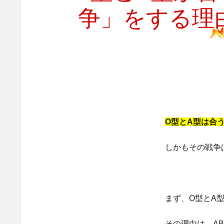
争」をする理
O型とA型は合
しかもその戦争
まず、O型とA
その理由は、A