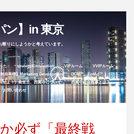
ン】in 東京
お断りにしようかと考えています。
まった
strategy&innovation
VIPルーム
VVIPルーム
自商標】Marketing Development™️、DCM™️、EntAd™️
目せよ！）救世主、西園寺について
西園寺総合商事とは？
お問い合わせ
つか必ず「最終戦