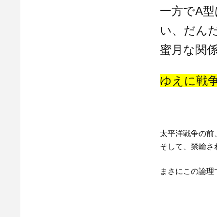
一方でA
い、だん
蜜月な関
ゆ
えに戦
太平洋戦争の前
そして、禁輸さ
まさにこの論理