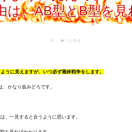
プ
由は、AB型とB型を
つぶやき
うように見えますが、いつ必ず最終戦争をします。
は、かなり血みどろです。
型は、一見すると合うように思います。
B型を見ればわかります。