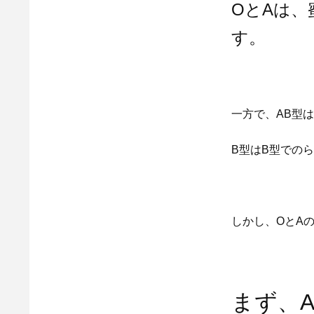
OとAは
す。
一方で、AB型
B型はB型での
しかし、OとA
まず、