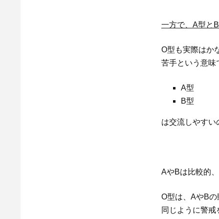
一方で、A型と
O型も実際はか
苦手という意味
A型
B型
は交流しやすい
AやBは比較的
O型は、AやB
同じように警戒