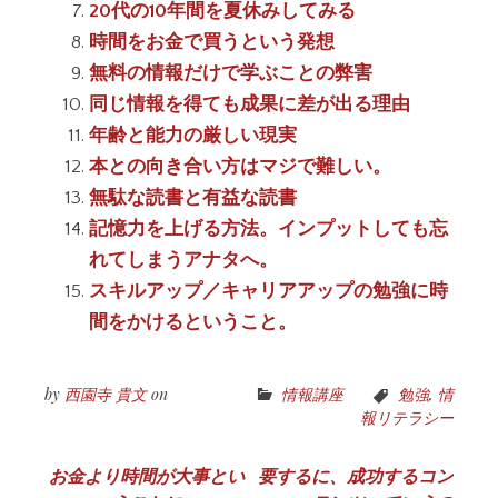
20代の10年間を夏休みしてみる
時間をお金で買うという発想
無料の情報だけで学ぶことの弊害
同じ情報を得ても成果に差が出る理由
年齢と能力の厳しい現実
本との向き合い方はマジで難しい。
無駄な読書と有益な読書
記憶力を上げる方法。インプットしても忘
れてしまうアナタへ。
スキルアップ／キャリアアップの勉強に時
間をかけるということ。
by
西園寺 貴文
on
情報講座
勉強
,
情
報リテラシー
投
お金より時間が大事とい
要するに、成功するコン