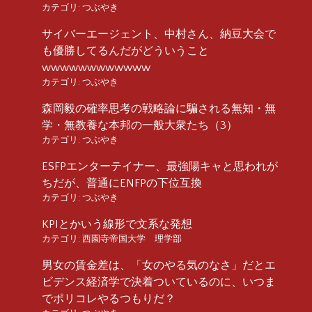
カテゴリ:
つぶやき
サイバーエージェント、中村さん、納豆大会で
も優勝してるんだがどういうこと
wwwwwwwwwwww
カテゴリ:
つぶやき
森岡毅の確率思考の戦略論に騙される無知・無
学・無教養な本邦の一般大衆たち（3）
カテゴリ:
つぶやき
ESFPエンターテイナー、最強陽キャと思われが
ちだが、普通にENFPの下位互換
カテゴリ:
つぶやき
KPIとかいう線形で文系な発想
カテゴリ:
西園寺帝国大学 理学部
男女の賃金差は、「女のやる気のなさ」だとエ
ビデンス経済学で決着ついているのに、いつま
でポリコレやるつもりだ？