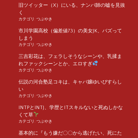
旧ツイッター（X）にいる、ナンパ師の嘘を見抜
く
カテゴリ:
つぶやき
市川学園高校（偏差値73）の美女JK、バズって
しまう
カテゴリ:
つぶやき
三吉彩花は、フェラしそうなシーンや、乳揉ま
れファックシーンとか、エロすぎ
カテゴリ:
つぶやき
伝説の河合塾足コキは、キャバ嬢ゆいぴすらし
い
カテゴリ:
つぶやき
INTPとINTJ、学歴とITスキルないと死ぬしかな
くて草
カテゴリ:
つぶやき
基本的に『もう嫌だ〇〇から逃げたい、死にた