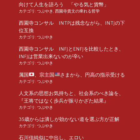
向けて人生を語ろう 「やる気と貨幣」
カテゴリ:
つぶやき
,
西園寺貴文の痺れる哲学
西園寺コンサル INTPは残念ながら、INTJの下
位互換
カテゴリ:
つぶやき
西園寺コンサル INFJとENFJを比較したとき、
INFJは営業出来ないのが辛い
カテゴリ:
つぶやき
属国
、宗主国
さまから、円高の指示受ける
カテゴリ:
つぶやき
人文系の思想お気持ちと、社会系のべき論を、
『王将ではなく歩兵が振りかざた結果』
カテゴリ:
つぶやき
35歳からは潰しが効かない道を選ぶ方が正解
カテゴリ:
つぶやき
石川佳純似に中出し、エロい