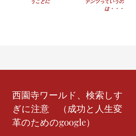
うことに
テンツっていうの
稿
は・・・
ナ
ビ
ゲ
ー
シ
ョ
ン
西園寺ワールド、検索しす
ぎに注意 （成功と人生変
革のためのgoogle）