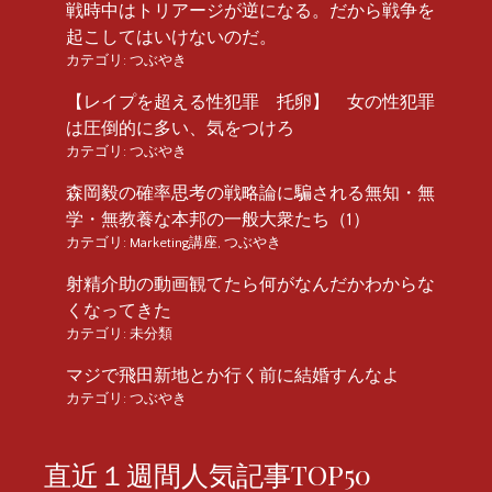
戦時中はトリアージが逆になる。だから戦争を
起こしてはいけないのだ。
カテゴリ:
つぶやき
【レイプを超える性犯罪 托卵】 女の性犯罪
は圧倒的に多い、気をつけろ
カテゴリ:
つぶやき
森岡毅の確率思考の戦略論に騙される無知・無
学・無教養な本邦の一般大衆たち（1）
カテゴリ:
Marketing講座
,
つぶやき
射精介助の動画観てたら何がなんだかわからな
くなってきた
カテゴリ:
未分類
マジで飛田新地とか行く前に結婚すんなよ
カテゴリ:
つぶやき
直近１週間人気記事TOP50