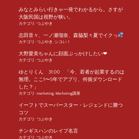
みなとみらい行きゃ一発でわかるから。さすが
大阪民国は視野が狭い。
カテゴリ:
つぶやき
志田音々、一ノ瀬瑠奈、森脇梨々夏でイクっ
カテゴリ:
つぶやき
,
シコい！
大野愛美ちゃんに顔面ぶっかけしたい❤︎
カテゴリ:
つぶやき
ゆとりくん 31:00 「今、若者が起業するのは
無理。ここ1〜5年でアプリ、何個ダウンロード
した？」
カテゴリ:
marketing
,
Marketing講座
イーフトでスーパースター・レジェンドに勝つ
コツ
カテゴリ:
つぶやき
チンギスハンのレイプ名言
カテゴリ:
つぶやき