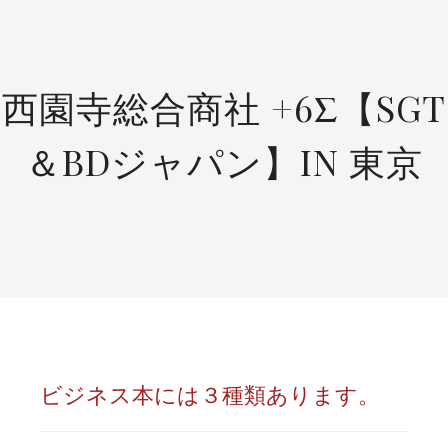
SKIP
TO
CONTENT
西園寺総合商社 +6Σ【SGT
＆BDジャパン】IN 東京
ビジネス本には３種類あります。