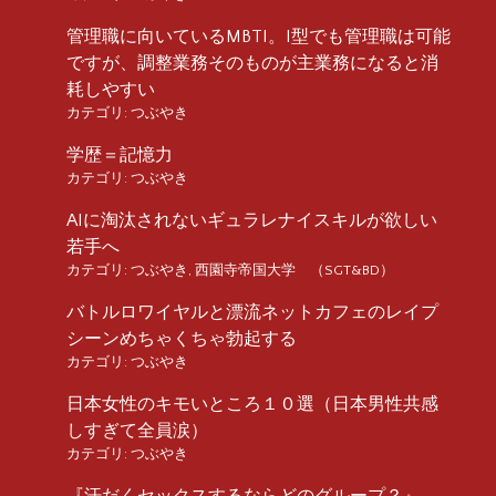
管理職に向いているMBTI。I型でも管理職は可能
ですが、調整業務そのものが主業務になると消
耗しやすい
カテゴリ:
つぶやき
学歴＝記憶力
カテゴリ:
つぶやき
AIに淘汰されないギュラレナイスキルが欲しい
若手へ
カテゴリ:
つぶやき
,
西園寺帝国大学 （SGT&BD）
バトルロワイヤルと漂流ネットカフェのレイプ
シーンめちゃくちゃ勃起する
カテゴリ:
つぶやき
日本女性のキモいところ１０選（日本男性共感
しすぎて全員涙）
カテゴリ:
つぶやき
『汗だくセックスするならどのグループ？』