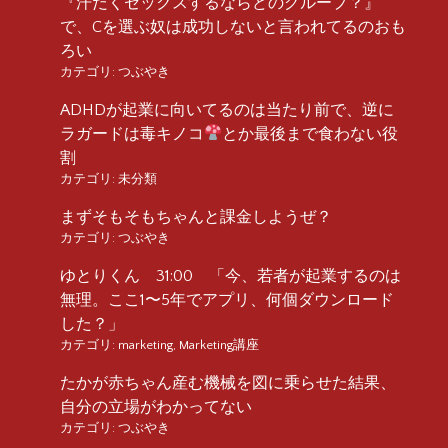
『汗だくセックスするならどのグループ？』
で、Cを選ぶ奴は成功しないと言われてるのおも
ろい
カテゴリ:
つぶやき
ADHDが起業に向いてるのは当たり前で、逆に
ラガードは毒キノコ
とか最後まで食わない役
割
カテゴリ:
未分類
まずそもそもちゃんと課金しようぜ？
カテゴリ:
つぶやき
ゆとりくん 31:00 「今、若者が起業するのは
無理。ここ1〜5年でアプリ、何個ダウンロード
した？」
カテゴリ:
marketing
,
Marketing講座
たかが赤ちゃん産む機械を図に乗らせた結果、
自分の立場がわかってない
カテゴリ:
つぶやき