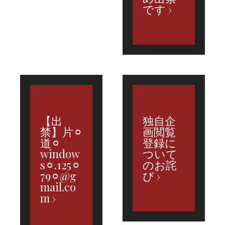
です
【出
独自企
禁】片⚪︎
画閲覧
道⚪︎
登録に
window
ついて
s⚪︎.125⚪︎
のお詫
79⚪︎@g
び
mail.co
m