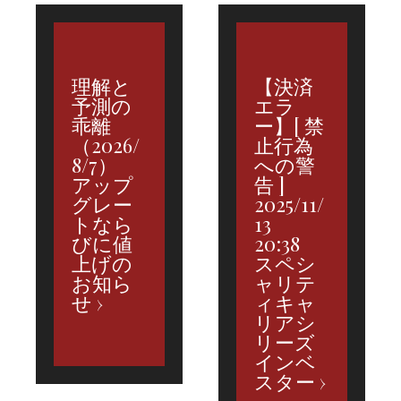
理解と
【決済
予測の
エラ
乖離
ー】[ 禁
（2026/
止行為
8/7）
への警
アップ
告 ]
グレー
2025/11/
トなら
13
びに値
20:38
上げの
スペシ
お知ら
ャリテ
せ
ィキャ
リアシ
リーズ
インベ
スター