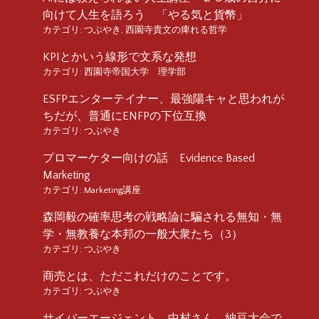
向けて人生を語ろう 「やる気と貨幣」
カテゴリ:
つぶやき
,
西園寺貴文の痺れる哲学
KPIとかいう線形で文系な発想
カテゴリ:
西園寺帝国大学 理学部
ESFPエンターテイナー、最強陽キャと思われが
ちだが、普通にENFPの下位互換
カテゴリ:
つぶやき
プロマーケター向けの話 Evidence Based
Marketing
カテゴリ:
Marketing講座
森岡毅の確率思考の戦略論に騙される無知・無
学・無教養な本邦の一般大衆たち（3）
カテゴリ:
つぶやき
商売とは、ただこれだけのことです。
カテゴリ:
つぶやき
サイバーエージェント、中村さん、納豆大会で