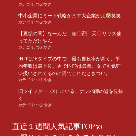
カテゴリ:
つぶやき
中小企業にミート戦略かます大企業かよ
笑笑
カテゴリ:
つぶやき
【裏垢の闇】なーんだ、志
烈、天
リリス使
ってただけやん
カテゴリ:
つぶやき
INFPは16タイプの中で、最も自殺率が高く、平
均年収は最下位。男でINFPは最悪。女でも気狂
い扱いされてるのに男でこれだときつい。
カテゴリ:
つぶやき
旧ツイッター（X）にいる、ナンパ師の嘘を見抜
く
カテゴリ:
つぶやき
直近１週間人気記事TOP50