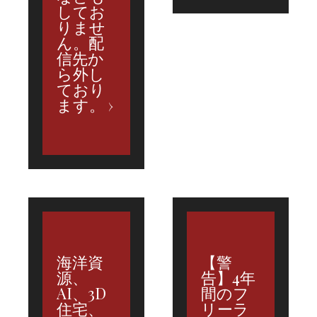
してお
りませ
ん。配
信先か
ら外し
ており
ます。
海洋資
【警
源、
告】4年
AI、3D
間のフ
住宅、
リーラ