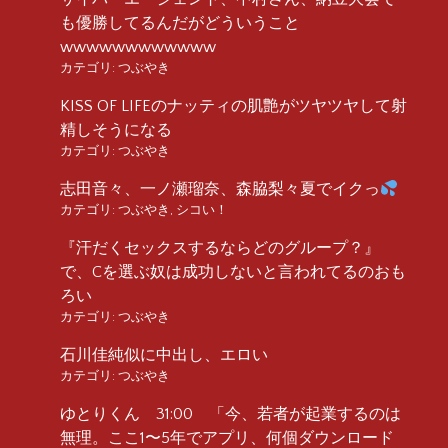
も優勝してるんだがどういうこと
wwwwwwwwwwww
カテゴリ:
つぶやき
KISS OF LIFEのナッティの肌艶がツヤツヤして射
精しそうになる
カテゴリ:
つぶやき
志田音々、一ノ瀬瑠奈、森脇梨々夏でイクっ
カテゴリ:
つぶやき
,
シコい！
『汗だくセックスするならどのグループ？』
で、Cを選ぶ奴は成功しないと言われてるのおも
ろい
カテゴリ:
つぶやき
石川佳純似に中出し、エロい
カテゴリ:
つぶやき
ゆとりくん 31:00 「今、若者が起業するのは
無理。ここ1〜5年でアプリ、何個ダウンロード