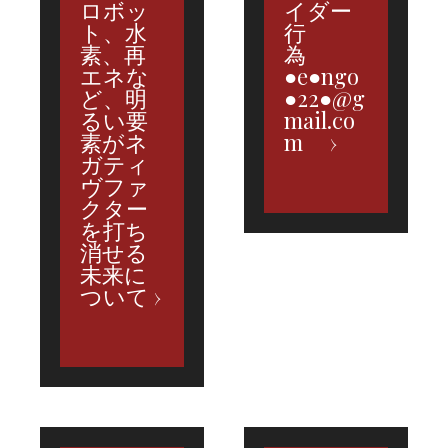
ロボッ
イダー
ト、水
行
素、再
為
エネな
●e●ngo
ど、明
●22●@g
るい要
mail.co
素がネ
m
ガティ
ヴファ
クター
を打ち
消せる
未来に
ついて