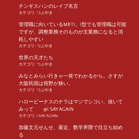
チンギスハンのレイプ名言
カテゴリ:
つぶやき
管理職に向いているMBTI。I型でも管理職は可能
ですが、調整業務そのものが主業務になると消
耗しやすい
カテゴリ:
つぶやき
世界の天才たち
カテゴリ:
つぶやき
みなとみらい行きゃ一発でわかるから。さすが
大阪民国は視野が狭い。
カテゴリ:
つぶやき
ハロービーナスのナラはマジでシコい、抜いて
みって @I SAY AGAIN
カテゴリ:
I SAY AGAIN
加藤文元せんせ、最近、数学界隈で目立ち始め
る