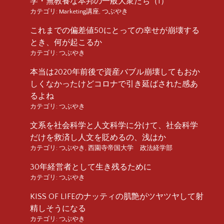
学・無教養な本邦の一般大衆たち（1）
カテゴリ:
Marketing講座
,
つぶやき
これまでの偏差値50にとっての幸せが崩壊する
とき、何が起こるか
カテゴリ:
つぶやき
本当は2020年前後で資産バブル崩壊してもおか
しくなかったけどコロナで引き延ばされた感あ
るよね
カテゴリ:
つぶやき
文系を社会科学と人文科学に分けて、社会科学
だけを救済し人文を貶めるの、浅はか
カテゴリ:
つぶやき
,
西園寺帝国大学 政法経学部
30年経営者として生き残るために
カテゴリ:
つぶやき
KISS OF LIFEのナッティの肌艶がツヤツヤして射
精しそうになる
カテゴリ:
つぶやき