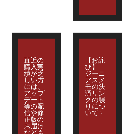
直近の
【お詫
購入実
び】
績が乏
ジーニ
しい方
アスメ
には、
モの決
アップ
済リン
デート
クの誤
等の配
りにつ
信や修
いて
正版の
お届け
なども