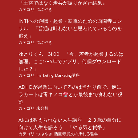
『王将ではなく歩兵が振りかざた結果』
カテゴリ:
つぶやき
INTJへの適職・起業・転職のための西園寺コン
サル 「普通は叶わないと思われているものを
追え」
カテゴリ:
つぶやき
ゆとりくん 31:00 「今、若者が起業するのは
無理。ここ1〜5年でアプリ、何個ダウンロード
した？」
カテゴリ:
marketing
,
Marketing講座
ADHDが起業に向いてるのは当たり前で、逆に
ラガードは毒キノコ
とか最後まで食わない役
割
カテゴリ:
未分類
AIには教えられない人生講座 ２３歳の自分に
向けて人生を語ろう 「やる気と貨幣」
カテゴリ:
つぶやき
,
西園寺貴文の痺れる哲学