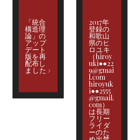
「統合
2017年
構造理
登録の
論」の
和歌山
アップ
県のヒ
デート
ロユキ
版を再
（hiroy
配布し
uki●●22
ました
9@gmai
l.com
hiroyuk
i●●2555
@gmail.
com）
は長期
フリー
ライダ
ーのた
め出禁