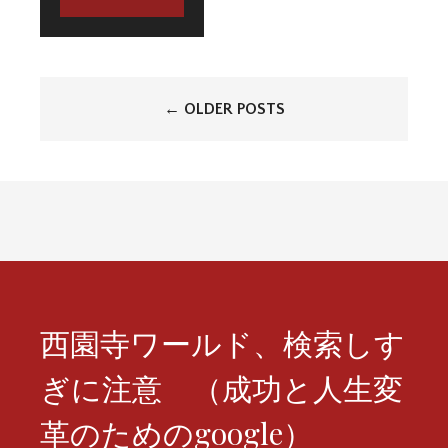
投
←
OLDER POSTS
稿
ナ
ビ
ゲ
ー
シ
西園寺ワールド、検索しす
ョ
ぎに注意 （成功と人生変
ン
革のためのgoogle）