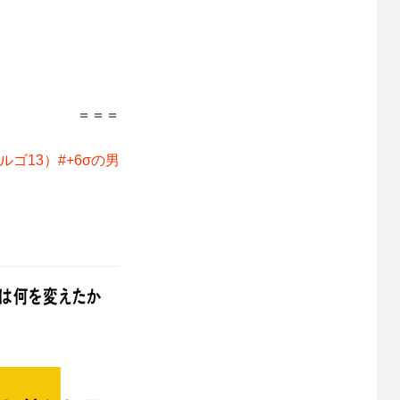
＝＝＝
ゴ13）#+6σの男