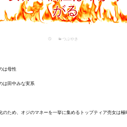
プ
がる
つぶやき
のは母性
のは田中みな実系
化のため、オジのマネーを一挙に集めるトップティア売女は極