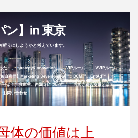
ン】in 東京
お断りにしようかと考えています。
まった
strategy&innovation
VIPルーム
VVIPルーム
自商標】Marketing Development™️、DCM™️、EntAd™️
目せよ！）救世主、西園寺について
西園寺総合商事とは？
お問い合わせ
母体の価値は上