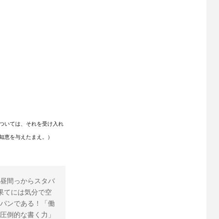
ついては、それを受け入れ
知恵を与えたまえ。）
昼間っからスタバ
果てには気分で空
パンである！「働
圧倒的な書く力」