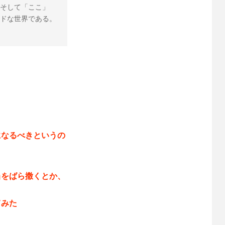
そして「ここ」
ドな世界である。 
になるべきというの
当をばら撒くとか、
。
てみた