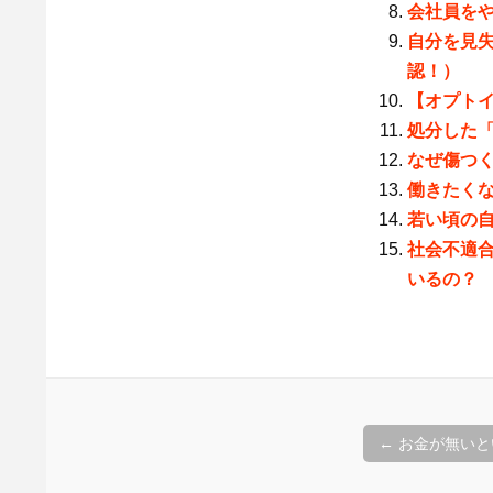
会社員を
自分を見
認！）
【オプト
処分した
なぜ傷つ
働きたく
若い頃の
社会不適合者
いるの？
投
←
お金が無いと