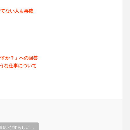
持てない人も再確
ですか？」への回答
などのような仕事について
嬢ゆいぴすらしい
→