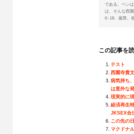
である。ペンは
は、そんな西園
U-18、厳禁
この記事を
テスト
西園寺貴文
病気持ち
は意外な
現実的に
経済再生
JKSEX
この先の
マクドナル