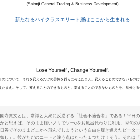
(Saionji General Trading & Business Development)
新たなるハイクラスエリート層はここから生まれる
Lose Yourself , Change Yourself.
ものについて、それを変えるだけの勇気を我らに与えたまえ。変えることのできないものに
えたまえ。そして、変えることのできるものと、変えることのできないものとを、見分ける
園寺貴文とは、常識と大衆に反逆する「社会不適合者」である！平日の
かと思えば、そのまま軽いノリでソー◯をお風呂代わりに利用。挙句の
日券でそのままどこかへ飛んでしまうという自由を履き違えたピーター
如し」。彼がただのニートと違う点はたった１つだけ！そう。それは「