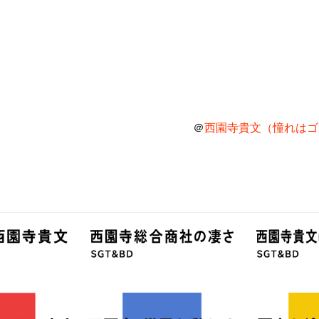
＠
西園寺貴文（憧れはゴル