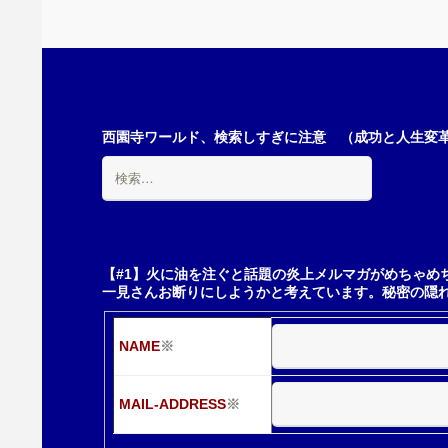
稿
ナ
ビ
西園寺ワールド、検索しすぎに注意 （成功と人生変革の
検
索:
ゲ
ー
【#1】火に油を注ぐと話題の炎上メルマガがめちゃめ
一見さんお断りにしようかと考えています。秘密の隠
シ
NAME
※
ョ
MAIL-ADDRESS
※