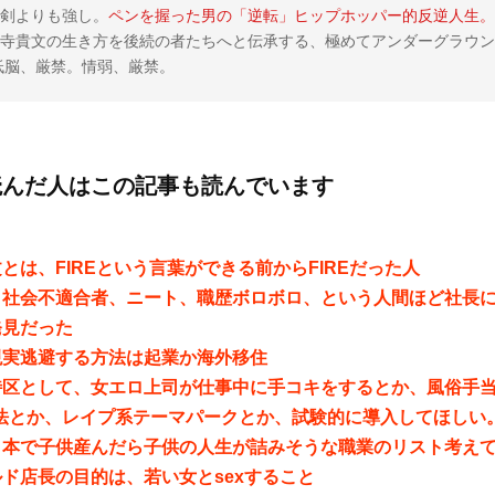
剣よりも強し。
ペンを握った男の「逆転」ヒップホッパー的反逆人生。
寺貴文の生き方を後続の者たちへと伝承する、極めてアンダーグラウン
。低脳、厳禁。情弱、厳禁。
読んだ人はこの記事も読んでいます
とは、FIREという言葉ができる前からFIREだった人
、社会不適合者、ニート、職歴ボロボロ、という人間ほど社長
発見だった
現実逃避する方法は起業か海外移住
特区として、女エロ上司が仕事中に手コキをするとか、風俗手
合法とか、レイプ系テーマパークとか、試験的に導入してほしい
日本で子供産んだら子供の人生が詰みそうな職業のリスト考え
ド店長の目的は、若い女とsexすること