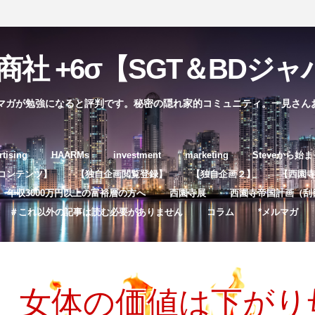
社 +6σ【SGT＆BDジャパ
マガが勉強になると評判です。秘密の隠れ家的コミュニティ。一見さん
コ
rtising
HAARMs
investment
marketing
Steveから始
ン
コンテンツ】
【独自企画閲覧登録】
【独自企画２】
【西園寺独
テ
年収3000万円以上の富裕層の方へ
西園寺展
西園寺帝国計画（刮
ン
＃これ以外の記事は読む必要がありません
コラム
*メルマガ
ツ
へ
ス
キ
、女体の価値は下がり
ッ