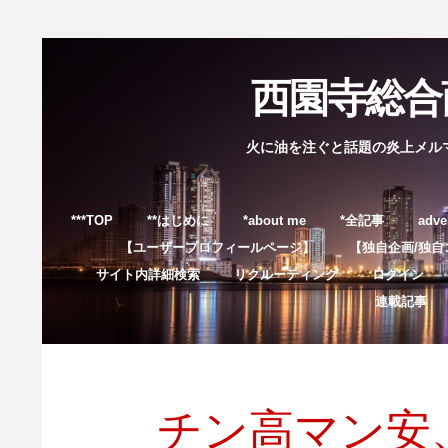
西園寺総合商
火に油を注ぐと話題の炎上メル
***TOP
**はじめに
*about me
*全記事
adve
【ユーザープロフィールページ】
【独自企画/独自
サイト内詳細検索
リクルーティング
ログイン
連載記事
チン高マン安