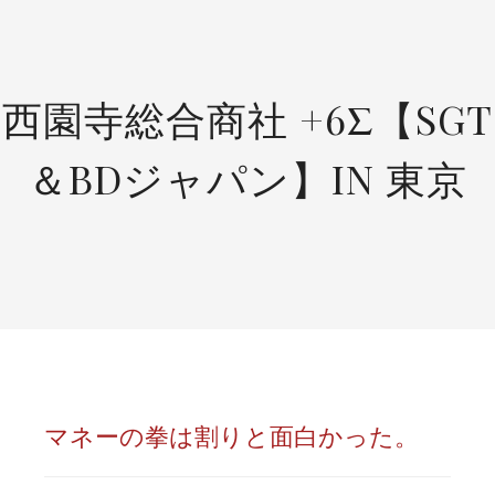
SKIP
TO
CONTENT
西園寺総合商社 +6Σ【SGT
＆BDジャパン】IN 東京
マネーの拳は割りと面白かった。