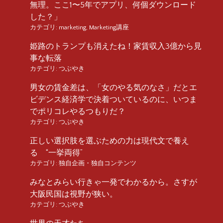
無理。ここ1〜5年でアプリ、何個ダウンロード
した？」
カテゴリ:
marketing
,
Marketing講座
姫路のトランプも消えたね！家賃収入3億から見
事な転落
カテゴリ:
つぶやき
男女の賃金差は、「女のやる気のなさ」だとエ
ビデンス経済学で決着ついているのに、いつま
でポリコレやるつもりだ？
カテゴリ:
つぶやき
正しい選択肢を選ぶための力は現代文で養え
る “一挙両得”
カテゴリ:
独自企画・独自コンテンツ
みなとみらい行きゃ一発でわかるから。さすが
大阪民国は視野が狭い。
カテゴリ:
つぶやき