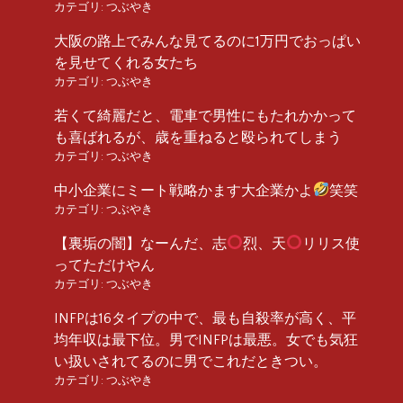
カテゴリ:
つぶやき
大阪の路上でみんな見てるのに1万円でおっぱい
を見せてくれる女たち
カテゴリ:
つぶやき
若くて綺麗だと、電車で男性にもたれかかって
も喜ばれるが、歳を重ねると殴られてしまう
カテゴリ:
つぶやき
中小企業にミート戦略かます大企業かよ
笑笑
カテゴリ:
つぶやき
【裏垢の闇】なーんだ、志
烈、天
リリス使
ってただけやん
カテゴリ:
つぶやき
INFPは16タイプの中で、最も自殺率が高く、平
均年収は最下位。男でINFPは最悪。女でも気狂
い扱いされてるのに男でこれだときつい。
カテゴリ:
つぶやき