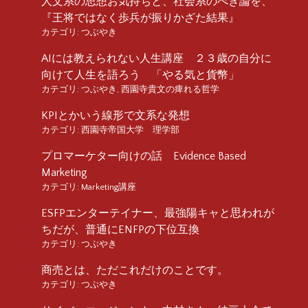
人文系の思想お気持ちと、社会系のべき論を、
『王将ではなく歩兵が振りかざた結果』
カテゴリ:
つぶやき
AIには教えられない人生講座 ２３歳の自分に
向けて人生を語ろう 「やる気と貨幣」
カテゴリ:
つぶやき
,
西園寺貴文の痺れる哲学
KPIとかいう線形で文系な発想
カテゴリ:
西園寺帝国大学 理学部
プロマーケター向けの話 Evidence Based
Marketing
カテゴリ:
Marketing講座
ESFPエンターテイナー、最強陽キャと思われが
ちだが、普通にENFPの下位互換
カテゴリ:
つぶやき
商売とは、ただこれだけのことです。
カテゴリ:
つぶやき