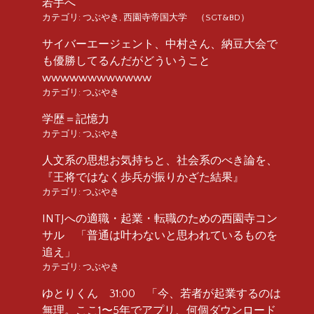
若手へ
カテゴリ:
つぶやき
,
西園寺帝国大学 （SGT&BD）
サイバーエージェント、中村さん、納豆大会で
も優勝してるんだがどういうこと
wwwwwwwwwwww
カテゴリ:
つぶやき
学歴＝記憶力
カテゴリ:
つぶやき
人文系の思想お気持ちと、社会系のべき論を、
『王将ではなく歩兵が振りかざた結果』
カテゴリ:
つぶやき
INTJへの適職・起業・転職のための西園寺コン
サル 「普通は叶わないと思われているものを
追え」
カテゴリ:
つぶやき
ゆとりくん 31:00 「今、若者が起業するのは
無理。ここ1〜5年でアプリ、何個ダウンロード