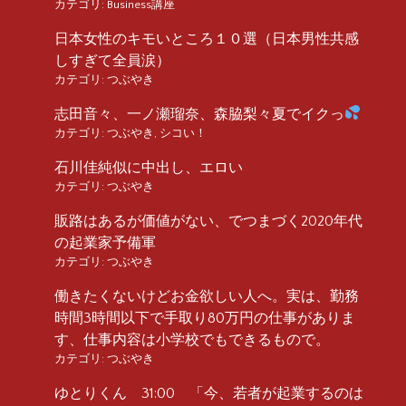
カテゴリ:
Business講座
日本女性のキモいところ１０選（日本男性共感
しすぎて全員涙）
カテゴリ:
つぶやき
志田音々、一ノ瀬瑠奈、森脇梨々夏でイクっ
カテゴリ:
つぶやき
,
シコい！
石川佳純似に中出し、エロい
カテゴリ:
つぶやき
販路はあるが価値がない、でつまづく2020年代
の起業家予備軍
カテゴリ:
つぶやき
働きたくないけどお金欲しい人へ。実は、勤務
時間3時間以下で手取り80万円の仕事がありま
す、仕事内容は小学校でもできるもので。
カテゴリ:
つぶやき
ゆとりくん 31:00 「今、若者が起業するのは