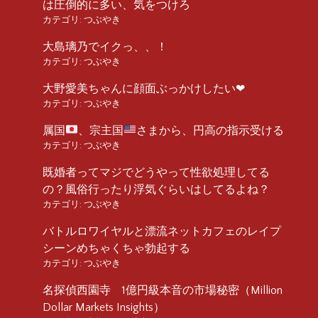
は圧倒的に多い、気をつけろ
カテゴリ:
つぶやき
大島璃乃でイクっ、、！
カテゴリ:
つぶやき
大野愛美ちゃんに顔面ぶっかけしたい❤︎
カテゴリ:
つぶやき
属国
、宗主国
さまから、円高の指示受ける
カテゴリ:
つぶやき
既婚者ってマジでどうやって性欲処理してる
の？風俗行ったり浮気ぐらいはしてるよね？
カテゴリ:
つぶやき
バトルロワイヤルと漂流ネットカフェのレイプ
シーンめちゃくちゃ勃起する
カテゴリ:
つぶやき
名探偵西園寺 1億円級本音の市場秘密（Million
Dollar Markets Insights）