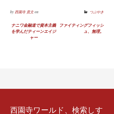
by
西園寺 貴文
on
つぶやき
投
ナニワ金融道で資本主義
ファイティングフィッシ
を学んだティーンエイジ
ュ、無理。
稿
ャー
ナ
ビ
ゲ
ー
シ
ョ
ン
西園寺ワールド、検索しす