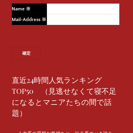
Name
※
Mail-Address
※
直近24時間人気ランキング
TOP50 （見逃せなくて寝不足
になるとマニアたちの間で話
題）