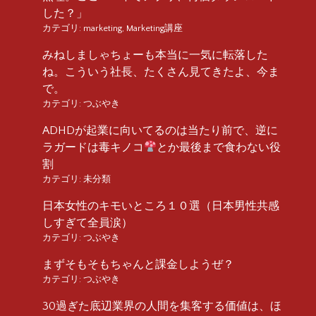
した？」
カテゴリ:
marketing
,
Marketing講座
みねしましゃちょーも本当に一気に転落した
ね。こういう社長、たくさん見てきたよ、今ま
で。
カテゴリ:
つぶやき
ADHDが起業に向いてるのは当たり前で、逆に
ラガードは毒キノコ
とか最後まで食わない役
割
カテゴリ:
未分類
日本女性のキモいところ１０選（日本男性共感
しすぎて全員涙）
カテゴリ:
つぶやき
まずそもそもちゃんと課金しようぜ？
カテゴリ:
つぶやき
30過ぎた底辺業界の人間を集客する価値は、ほ