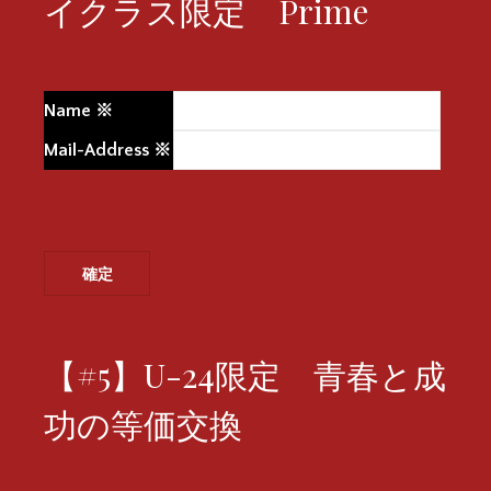
イクラス限定 Prime
Name
※
Mail-Address
※
【#5】U-24限定 青春と成
功の等価交換