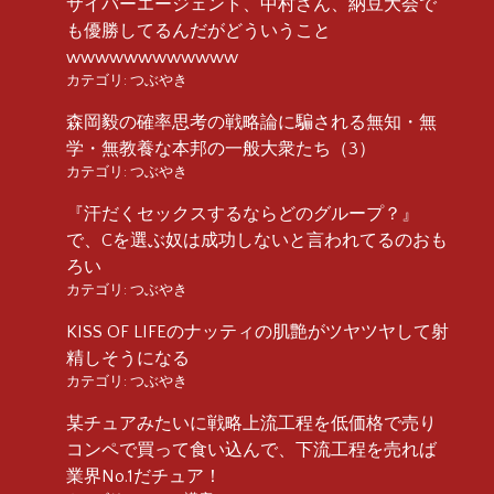
サイバーエージェント、中村さん、納豆大会で
も優勝してるんだがどういうこと
wwwwwwwwwwww
カテゴリ:
つぶやき
森岡毅の確率思考の戦略論に騙される無知・無
学・無教養な本邦の一般大衆たち（3）
カテゴリ:
つぶやき
『汗だくセックスするならどのグループ？』
で、Cを選ぶ奴は成功しないと言われてるのおも
ろい
カテゴリ:
つぶやき
KISS OF LIFEのナッティの肌艶がツヤツヤして射
精しそうになる
カテゴリ:
つぶやき
某チュアみたいに戦略上流工程を低価格で売り
コンペで買って食い込んで、下流工程を売れば
業界No.1だチュア！