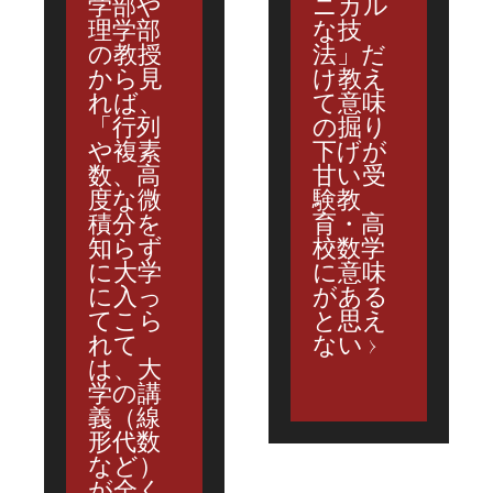
学部や
ニカル
理学部
な技
の教授
法」だ
から見
け教え
れば、
て意味
「行列
の掘り
や複素
下げが
数、高
甘い受
度な微
験教
積分を
育・高
知らず
校数学
に大学
に意味
に入っ
がある
てこら
と思え
れて
ない
は、大
学の講
義（線
形代数
など）
が全く