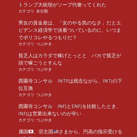
トランプ大統領がソープ代奢ってくれた
カテゴリ:
未分類
男女の賃金差は、「女のやる気のなさ」だとエ
ビデンス経済学で決着ついているのに、いつま
でポリコレやるつもりだ？
カテゴリ:
つぶやき
貧乏人はカラダで稼げとっとと バカで貧乏が
頭で稼ごうとすんな
カテゴリ:
つぶやき
西園寺コンサル INTPは残念ながら、INTJの下
位互換
カテゴリ:
つぶやき
西園寺コンサル INFJとENFJを比較したとき、
INFJは営業出来ないのが辛い
カテゴリ:
つぶやき
属国
、宗主国
さまから、円高の指示受ける