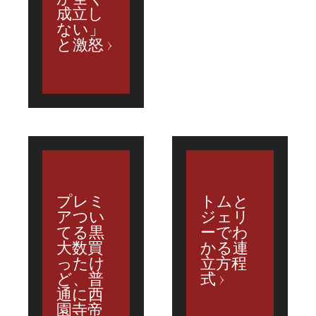
成立し
ない」
と激怒
プレミ
トムと
アつい
ジェリ
てる黒
ーでわ
大数買
かる連
ったけ
立方程
ど、普
式
通に西
園寺帝