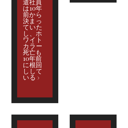
遣社員
は10年
前から
決まっ
ていた
し、ホ
ワイト
カラー
死亡も
10年前
に根回
しして
いる