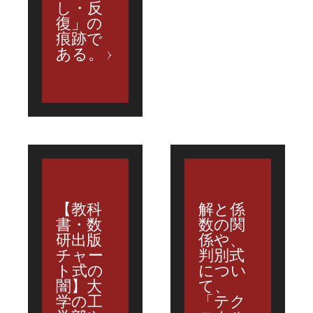
し・反
復」の
痕跡で
ある。
【教科
解と係
書・数
数の関
研出版
係や、
チャー
判別式
ト式の
につい
闇】大
て、
学の工
「テク