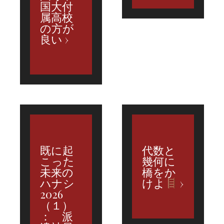
国大付
属高校
の方が
良い
既に起
代数と
こった
幾何に
未来の
橋をか
ハナシ
けよ
2026
（１）
： 派