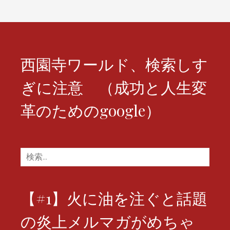
ゲ
ー
シ
西園寺ワールド、検索しす
ョ
ぎに注意 （成功と人生変
ン
革のためのgoogle）
検
索:
【#1】火に油を注ぐと話題
の炎上メルマガがめちゃ