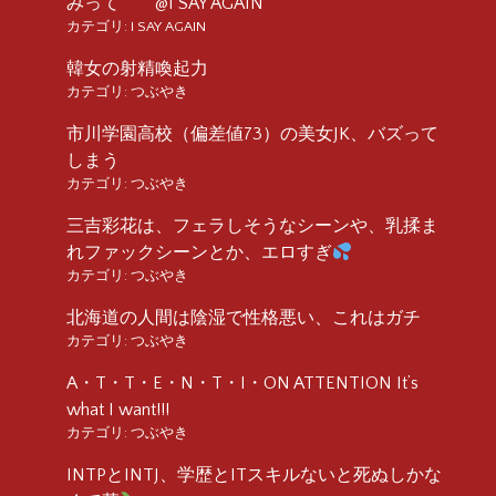
みって @I SAY AGAIN
カテゴリ:
I SAY AGAIN
韓女の射精喚起力
カテゴリ:
つぶやき
市川学園高校（偏差値73）の美女JK、バズって
しまう
カテゴリ:
つぶやき
三吉彩花は、フェラしそうなシーンや、乳揉ま
れファックシーンとか、エロすぎ
カテゴリ:
つぶやき
北海道の人間は陰湿で性格悪い、これはガチ
カテゴリ:
つぶやき
A・T・T・E・N・T・I・ON ATTENTION It’s
what I want!!!
カテゴリ:
つぶやき
INTPとINTJ、学歴とITスキルないと死ぬしかな