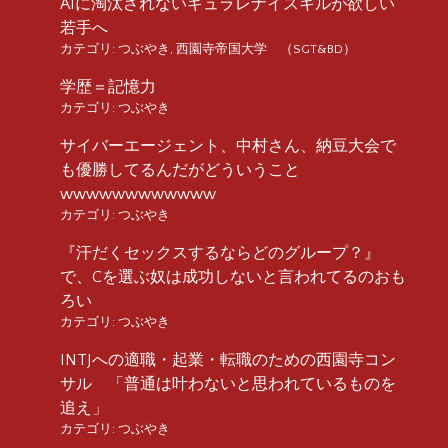
AIに淘汰されないギュラレナイスキルが欲しい
若手へ
カテゴリ:
つぶやき
,
西園寺帝国大学 （SGT&BD）
学歴＝記憶力
カテゴリ:
つぶやき
サイバーエージェント、中村さん、納豆大会で
も優勝してるんだがどういうこと
wwwwwwwwwwww
カテゴリ:
つぶやき
『汗だくセックスするならどのグループ？』
で、Cを選ぶ奴は成功しないと言われてるのおも
ろい
カテゴリ:
つぶやき
INTJへの適職・起業・転職のための西園寺コン
サル 「普通は叶わないと思われているものを
追え」
カテゴリ:
つぶやき