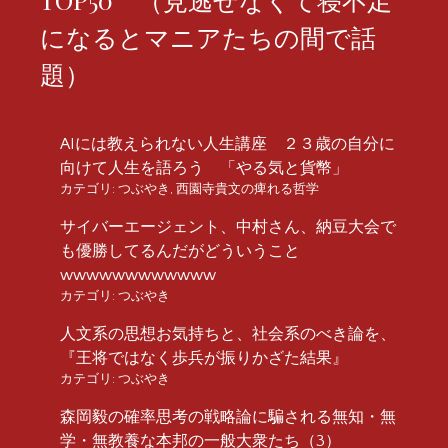
になるとマニアたちの間で話
題）
AIには教えられない人生講座 ２３歳の自分に
向けて人生を語ろう 「やる気と貨幣」
カテゴリ:
つぶやき
,
西園寺貴文の痺れる哲学
サイバーエージェント、中村さん、納豆大会で
も優勝してるんだがどういうこと
wwwwwwwwwwww
カテゴリ:
つぶやき
人文系の思想お気持ちと、社会系のべき論を、
『王将ではなく歩兵が振りかざた結果』
カテゴリ:
つぶやき
森岡毅の確率思考の戦略論に騙される無知・無
学・無教養な本邦の一般大衆たち（3）