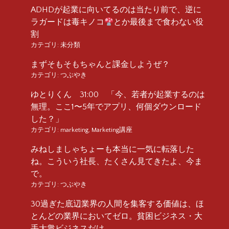
ADHDが起業に向いてるのは当たり前で、逆に
ラガードは毒キノコ
とか最後まで食わない役
割
カテゴリ:
未分類
まずそもそもちゃんと課金しようぜ？
カテゴリ:
つぶやき
ゆとりくん 31:00 「今、若者が起業するのは
無理。ここ1〜5年でアプリ、何個ダウンロード
した？」
カテゴリ:
marketing
,
Marketing講座
みねしましゃちょーも本当に一気に転落した
ね。こういう社長、たくさん見てきたよ、今ま
で。
カテゴリ:
つぶやき
30過ぎた底辺業界の人間を集客する価値は、ほ
とんどの業界においてゼロ。貧困ビジネス・大
手大衆ビジネスだけ。