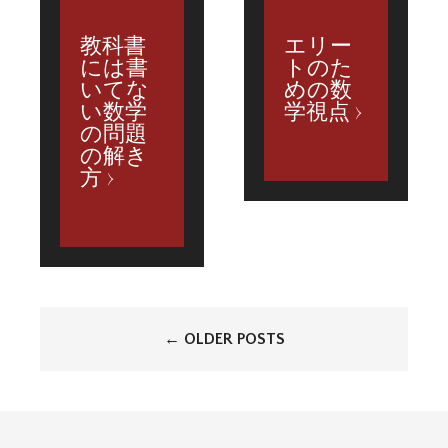
教科書
エリー
には書
トのた
いてな
めの数
い数学
学視点
の問題
の解き
方
投
←
OLDER POSTS
稿
ナ
ビ