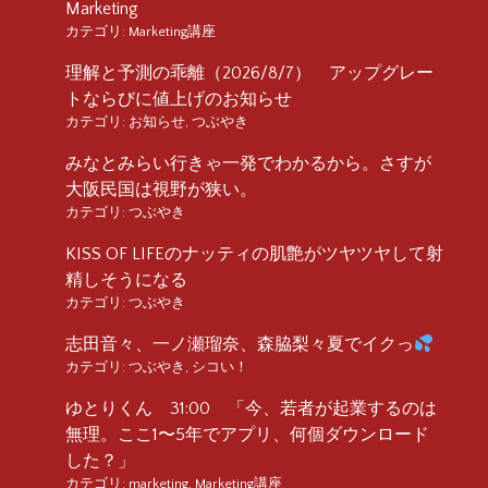
Marketing
カテゴリ:
Marketing講座
理解と予測の乖離（2026/8/7） アップグレー
トならびに値上げのお知らせ
カテゴリ:
お知らせ
,
つぶやき
みなとみらい行きゃ一発でわかるから。さすが
大阪民国は視野が狭い。
カテゴリ:
つぶやき
KISS OF LIFEのナッティの肌艶がツヤツヤして射
精しそうになる
カテゴリ:
つぶやき
志田音々、一ノ瀬瑠奈、森脇梨々夏でイクっ
カテゴリ:
つぶやき
,
シコい！
ゆとりくん 31:00 「今、若者が起業するのは
無理。ここ1〜5年でアプリ、何個ダウンロード
した？」
カテゴリ:
marketing
,
Marketing講座