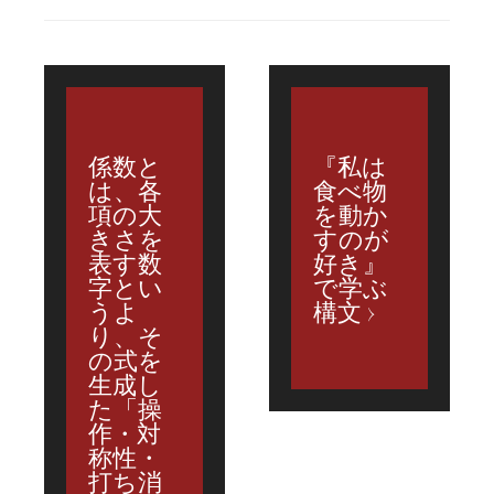
係数と
『私は
は、各
食べ物
項の大
を動か
きさを
すのが
表す数
好き』
字とい
で学ぶ
うよ
構文
り、そ
の式を
生成し
た「操
作・対
称性・
打ち消