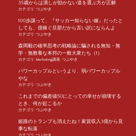
35歳からは潰しが効かない道を選ぶ方が正解
カテゴリ:
つぶやき
100歩譲って、『サッカー知らない嫁』だったと
しても、億稼ぐ旦那だから言い訳にならんよ
カテゴリ:
つぶやき
森岡毅の確率思考の戦略論に騙される無知・無
学・無教養な本邦の一般大衆たち（1）
カテゴリ:
Marketing講座
,
つぶやき
パワーカップルというより、弱パワーカップル
やな
カテゴリ:
つぶやき
これまでの偏差値50にとっての幸せが崩壊する
とき、何が起こるか
カテゴリ:
つぶやき
姫路のトランプも消えたね！家賃収入3億から見
事な転落
カテゴリ:
つぶやき