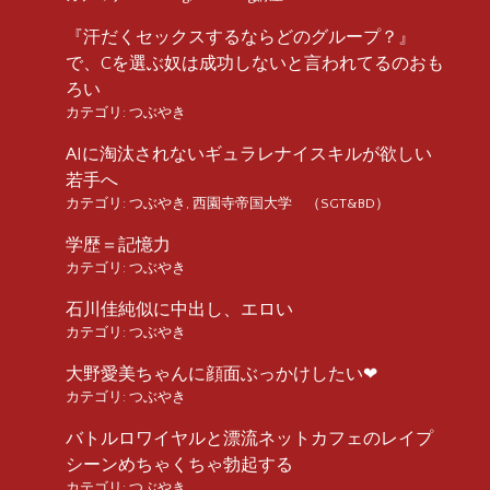
『汗だくセックスするならどのグループ？』
で、Cを選ぶ奴は成功しないと言われてるのおも
ろい
カテゴリ:
つぶやき
AIに淘汰されないギュラレナイスキルが欲しい
若手へ
カテゴリ:
つぶやき
,
西園寺帝国大学 （SGT&BD）
学歴＝記憶力
カテゴリ:
つぶやき
石川佳純似に中出し、エロい
カテゴリ:
つぶやき
大野愛美ちゃんに顔面ぶっかけしたい❤︎
カテゴリ:
つぶやき
バトルロワイヤルと漂流ネットカフェのレイプ
シーンめちゃくちゃ勃起する
カテゴリ:
つぶやき