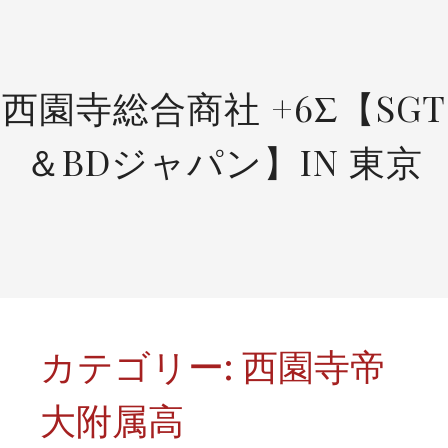
SKIP
TO
CONTENT
西園寺総合商社 +6Σ【SGT
＆BDジャパン】IN 東京
カテゴリー:
西園寺帝
大附属高