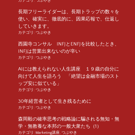
カテゴリ:
つぶやき
長期フリーライダーは、長期トラップの数々を
使い、確実に、徹底的に、因果応報で、仕返し
していきます。
カテゴリ:
つぶやき
西園寺コンサル INFJとENFJを比較したとき、
INFJは営業出来ないのが辛い
カテゴリ:
つぶやき
AIには教えられない人生講座 １９歳の自分に
向けて人生を語ろう 「絶望は金融市場のスト
ップ安に似ている」
カテゴリ:
つぶやき
30年経営者として生き残るために
カテゴリ:
つぶやき
森岡毅の確率思考の戦略論に騙される無知・無
学・無教養な本邦の一般大衆たち（1）
カテゴリ:
Marketing講座
,
つぶやき