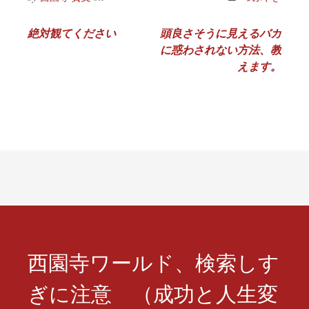
投
絶対観てください
頭良さそうに見えるバカ
に惑わされない方法、教
稿
えます。
ナ
ビ
ゲ
ー
シ
ョ
ン
西園寺ワールド、検索しす
ぎに注意 （成功と人生変