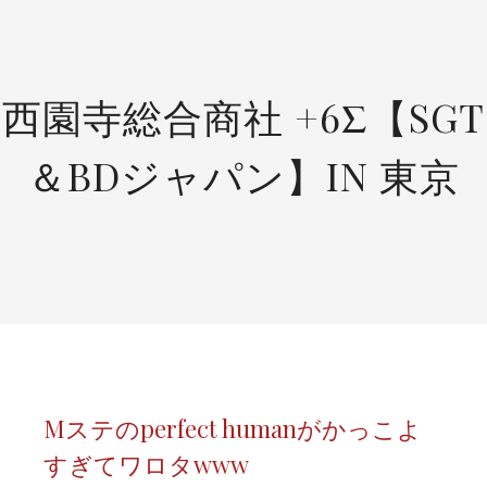
SKIP
TO
CONTENT
西園寺総合商社 +6Σ【SGT
＆BDジャパン】IN 東京
Mステのperfect humanがかっこよ
すぎてワロタwww