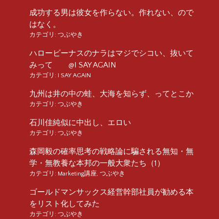
成功する男は彼女を作らない。作れない、ので
はなく。
カテゴリ:
つぶやき
ハロービーナスのナラはマジでシコい、抜いて
みって @I SAY AGAIN
カテゴリ:
I SAY AGAIN
九州は井の中の蛙、大海を知らず、ってとこか
カテゴリ:
つぶやき
石川佳純似に中出し、エロい
カテゴリ:
つぶやき
森岡毅の確率思考の戦略論に騙される無知・無
学・無教養な本邦の一般大衆たち（1）
カテゴリ:
Marketing講座
,
つぶやき
ゴールドマンサックス経営幹部社員が勧める本
をリスト化してみた
カテゴリ:
つぶやき