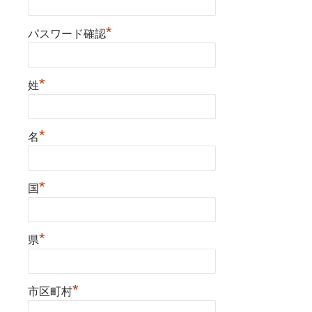
*
パスワード確認
*
姓
*
名
*
国
*
県
*
市区町村