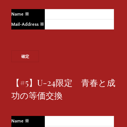
Name
※
Mail-Address
※
【#5】U-24限定 青春と成
功の等価交換
Name
※