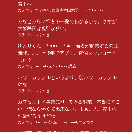
若手へ
カテゴリ:
つぶやき
,
西園寺帝国大学 （SGT&BD）
みなとみらい行きゃ一発でわかるから。さすが
大阪民国は視野が狭い。
カテゴリ:
つぶやき
ゆとりくん 31:00 「今、若者が起業するのは
無理。ここ1〜5年でアプリ、何個ダウンロード
した？」
カテゴリ:
marketing
,
Marketing講座
パワーカップルというより、弱パワーカップル
やな
カテゴリ:
つぶやき
カプセルトイ事業にBETできる起業、本当にすご
い。俺なら怖くて出来ない。まぁ、大手資本の
副業だろうけどね。
カテゴリ:
Business講座
,
investment
,
つぶやき