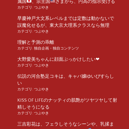
属国
、宗主国
さまから、円高の指示受ける
カテゴリ:
つぶやき
早慶神戸大文系レベルまでは定数は動かないで
誤魔化せるが、東大京大理系クラスなら無理
カテゴリ:
つぶやき
理解と予測の乖離
カテゴリ:
独自企画・独自コンテンツ
大野愛美ちゃんに顔面ぶっかけしたい❤︎
カテゴリ:
つぶやき
伝説の河合塾足コキは、キャバ嬢ゆいぴすらし
い
カテゴリ:
つぶやき
KISS OF LIFEのナッティの肌艶がツヤツヤして射
精しそうになる
カテゴリ:
つぶやき
三吉彩花は、フェラしそうなシーンや、乳揉ま