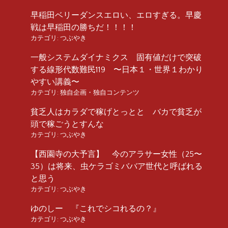
早稲田ベリーダンスエロい、エロすぎる。早慶
戦は早稲田の勝ちだ！！！！
カテゴリ:
つぶやき
一般システムダイナミクス 固有値だけで突破
する線形代数難民119 〜日本１・世界１わかり
やすい講義〜
カテゴリ:
独自企画・独自コンテンツ
貧乏人はカラダで稼げとっとと バカで貧乏が
頭で稼ごうとすんな
カテゴリ:
つぶやき
【西園寺の大予言】 今のアラサー女性（25〜
35）は将来、虫ケラゴミババア世代と呼ばれる
と思う
カテゴリ:
つぶやき
ゆのしー 『これでシコれるの？』
カテゴリ:
つぶやき