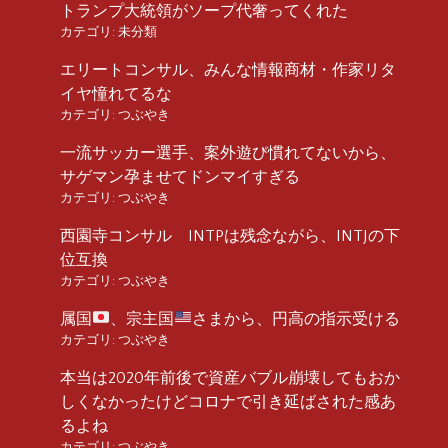
トランプ大統領がソープ代奢ってくれた
カテゴリ:
未分類
エリートコンサル、みんな情報商材・作家リタ
イヤ憧れてるな
カテゴリ:
つぶやき
一流サッカー選手、案外遊び慣れてないから、
サゲマン孕ませてドンマイすぎる
カテゴリ:
つぶやき
西園寺コンサル INTPは残念ながら、INTJの下
位互換
カテゴリ:
つぶやき
属国
、宗主国
さまから、円高の指示受ける
カテゴリ:
つぶやき
本当は2020年前後で資産バブル崩壊してもおか
しくなかったけどコロナで引き延ばされた感あ
るよね
カテゴリ:
つぶやき