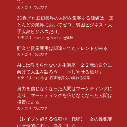
で。
カテゴリ:
つぶやき
30過ぎた底辺業界の人間を集客する価値は、ほ
とんどの業界においてゼロ。貧困ビジネス・大
手大衆ビジネスだけ。
カテゴリ:
marketing
,
Marketing講座
貯金と資産運用は間違ってたトレンドが来る
カテゴリ:
つぶやき
AIには教えられない人生講座 ２２歳の自分に
向けて人生を語ろう 「押し寄せる焦り」
カテゴリ:
つぶやき
,
西園寺貴文の痺れる哲学
努力を信じなくなった人間はマーケティングに
走り、マーケティングを信じなくなった人間は
投資に走る
カテゴリ:
つぶやき
【レイプを超える性犯罪 托卵】 女の性犯罪
は圧倒的に多い、気をつけろ