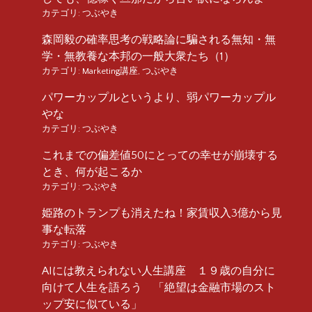
カテゴリ:
つぶやき
森岡毅の確率思考の戦略論に騙される無知・無
学・無教養な本邦の一般大衆たち（1）
カテゴリ:
Marketing講座
,
つぶやき
パワーカップルというより、弱パワーカップル
やな
カテゴリ:
つぶやき
これまでの偏差値50にとっての幸せが崩壊する
とき、何が起こるか
カテゴリ:
つぶやき
姫路のトランプも消えたね！家賃収入3億から見
事な転落
カテゴリ:
つぶやき
AIには教えられない人生講座 １９歳の自分に
向けて人生を語ろう 「絶望は金融市場のスト
ップ安に似ている」