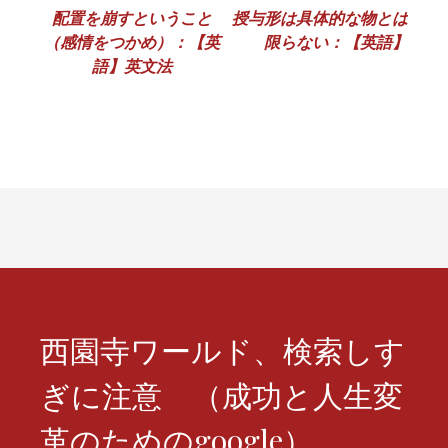
投
配置を崩すということ
授与形は具体的な物とは
（感情をつかめ）：【英
限らない：【英語】
稿
語】英文法
ナ
ビ
ゲ
ー
シ
ョ
ン
西園寺ワールド、検索しす
ぎに注意 （成功と人生変
革のためのgoogle）