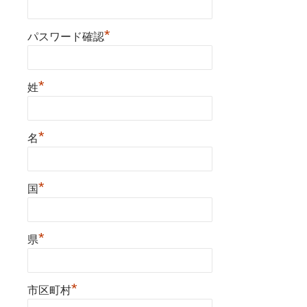
*
パスワード確認
*
姓
*
名
*
国
*
県
*
市区町村