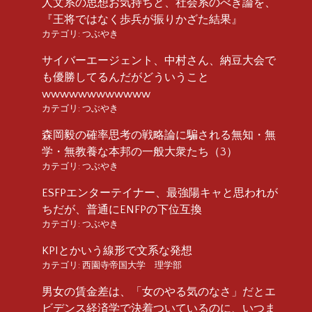
人文系の思想お気持ちと、社会系のべき論を、
『王将ではなく歩兵が振りかざた結果』
カテゴリ:
つぶやき
サイバーエージェント、中村さん、納豆大会で
も優勝してるんだがどういうこと
wwwwwwwwwwww
カテゴリ:
つぶやき
森岡毅の確率思考の戦略論に騙される無知・無
学・無教養な本邦の一般大衆たち（3）
カテゴリ:
つぶやき
ESFPエンターテイナー、最強陽キャと思われが
ちだが、普通にENFPの下位互換
カテゴリ:
つぶやき
KPIとかいう線形で文系な発想
カテゴリ:
西園寺帝国大学 理学部
男女の賃金差は、「女のやる気のなさ」だとエ
ビデンス経済学で決着ついているのに、いつま