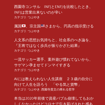
西園寺コンサル INFJとENFJを比較したとき、
INFJは営業出来ないのが辛い
カテゴリ:
つぶやき
属国
、宗主国
さまから、円高の指示受ける
カテゴリ:
つぶやき
人文系の思想お気持ちと、社会系のべき論を、
『王将ではなく歩兵が振りかざた結果』
カテゴリ:
つぶやき
一流サッカー選手、案外遊び慣れてないから、
サゲマン孕ませてドンマイすぎる
カテゴリ:
つぶやき
AIには教えられない人生講座 ２３歳の自分に
向けて人生を語ろう 「やる気と貨幣」
カテゴリ:
つぶやき
,
西園寺貴文の痺れる哲学
本当は2020年前後で資産バブル崩壊してもおか
しくなかったけどコロナで引き延ばされた感あ