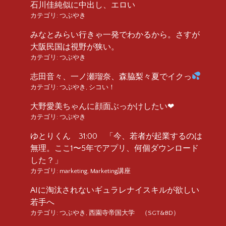
石川佳純似に中出し、エロい
カテゴリ:
つぶやき
みなとみらい行きゃ一発でわかるから。さすが
大阪民国は視野が狭い。
カテゴリ:
つぶやき
志田音々、一ノ瀬瑠奈、森脇梨々夏でイクっ
カテゴリ:
つぶやき
,
シコい！
大野愛美ちゃんに顔面ぶっかけしたい❤︎
カテゴリ:
つぶやき
ゆとりくん 31:00 「今、若者が起業するのは
無理。ここ1〜5年でアプリ、何個ダウンロード
した？」
カテゴリ:
marketing
,
Marketing講座
AIに淘汰されないギュラレナイスキルが欲しい
若手へ
カテゴリ:
つぶやき
,
西園寺帝国大学 （SGT&BD）