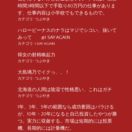
時間3時間以下で手取り80万円の仕事がありま
す、仕事内容は小学校でもできるもので。
カテゴリ:
つぶやき
ハロービーナスのナラはマジでシコい、抜いて
みって @I SAY AGAIN
カテゴリ:
I SAY AGAIN
韓女の射精喚起力
カテゴリ:
つぶやき
大島璃乃でイクっ、、！
カテゴリ:
つぶやき
北海道の人間は陰湿で性格悪い、これはガチ
カテゴリ:
つぶやき
1年、3年、5年の範囲なら成功要因はバラける
が、10年・20年になると自己投資したやつが勝
つ。実力に収斂する。市場は短期的には投票
機、長期的には計量機だ。