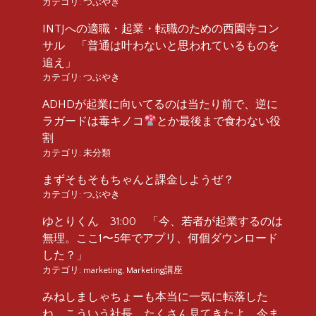
カテゴリ:
つぶやき
INTJへの適職・起業・転職のための西園寺コン
サル 「普通は叶わないと思われているものを
追え」
カテゴリ:
つぶやき
ADHDが起業に向いてるのは当たり前で、逆に
ラガードは毒キノコ
とか最後まで食わない役
割
カテゴリ:
未分類
まずそもそもちゃんと課金しようぜ？
カテゴリ:
つぶやき
ゆとりくん 31:00 「今、若者が起業するのは
無理。ここ1〜5年でアプリ、何個ダウンロード
した？」
カテゴリ:
marketing
,
Marketing講座
みねしましゃちょーも本当に一気に転落した
ね。こういう社長、たくさん見てきたよ、今ま