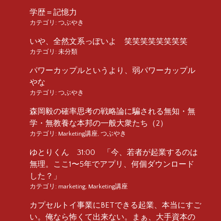
学歴＝記憶力
カテゴリ:
つぶやき
いや、全然文系っぽいよ 笑笑笑笑笑笑笑笑
カテゴリ:
未分類
パワーカップルというより、弱パワーカップル
やな
カテゴリ:
つぶやき
森岡毅の確率思考の戦略論に騙される無知・無
学・無教養な本邦の一般大衆たち（2）
カテゴリ:
Marketing講座
,
つぶやき
ゆとりくん 31:00 「今、若者が起業するのは
無理。ここ1〜5年でアプリ、何個ダウンロード
した？」
カテゴリ:
marketing
,
Marketing講座
カプセルトイ事業にBETできる起業、本当にすご
い。俺なら怖くて出来ない。まぁ、大手資本の