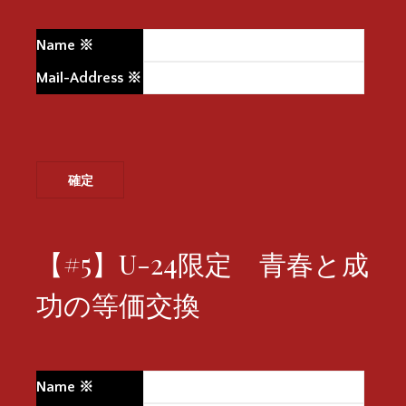
Name
※
Mail-Address
※
【#5】U-24限定 青春と成
功の等価交換
Name
※