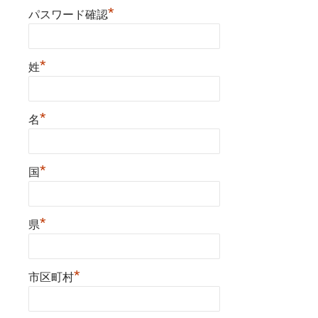
*
パスワード確認
*
姓
*
名
*
国
*
県
*
市区町村