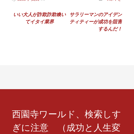
投
いい大人が詐欺詐欺喚い
サラリーマンのアイデン
てイタイ業界
ティティーが成功を阻害
稿
するんだ！
ナ
ビ
ゲ
ー
シ
ョ
ン
西園寺ワールド、検索しす
ぎに注意 （成功と人生変