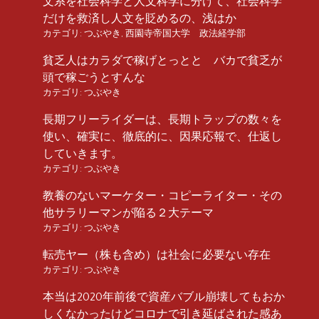
文系を社会科学と人文科学に分けて、社会科学
だけを救済し人文を貶めるの、浅はか
カテゴリ:
つぶやき
,
西園寺帝国大学 政法経学部
貧乏人はカラダで稼げとっとと バカで貧乏が
頭で稼ごうとすんな
カテゴリ:
つぶやき
長期フリーライダーは、長期トラップの数々を
使い、確実に、徹底的に、因果応報で、仕返し
していきます。
カテゴリ:
つぶやき
教養のないマーケター・コピーライター・その
他サラリーマンが陥る２大テーマ
カテゴリ:
つぶやき
転売ヤー（株も含め）は社会に必要ない存在
カテゴリ:
つぶやき
本当は2020年前後で資産バブル崩壊してもおか
しくなかったけどコロナで引き延ばされた感あ