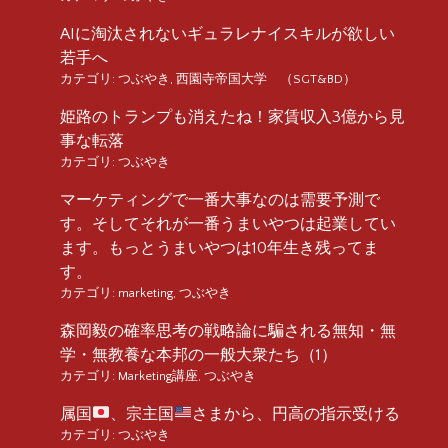
AIに淘汰されないギュラレナイスキルが欲しい
若手へ
カテゴリ:
つぶやき
,
西園寺帝国大学 （SGT&BD）
姫路のトランプも消えたね！家賃収入3億から見
事な転落
カテゴリ:
つぶやき
マーケティングで一番大事なのは需要予測で
す。そしてそれが一番うまいやつは起業してい
ます。もっとうまいやつは10年生き残ってま
す。
カテゴリ:
marketing
,
つぶやき
森岡毅の確率思考の戦略論に騙される無知・無
学・無教養な本邦の一般大衆たち（1）
カテゴリ:
Marketing講座
,
つぶやき
属国
、宗主国
さまから、円高の指示受ける
カテゴリ:
つぶやき