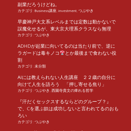
副業だろうけどね。
カテゴリ:
Business講座
,
investment
,
つぶやき
早慶神戸大文系レベルまでは定数は動かないで
誤魔化せるが、東大京大理系クラスなら無理
カテゴリ:
つぶやき
ADHDが起業に向いてるのは当たり前で、逆に
ラガードは毒キノコ
とか最後まで食わない役
割
カテゴリ:
未分類
AIには教えられない人生講座 ２２歳の自分に
向けて人生を語ろう 「押し寄せる焦り」
カテゴリ:
つぶやき
,
西園寺貴文の痺れる哲学
『汗だくセックスするならどのグループ？』
で、Cを選ぶ奴は成功しないと言われてるのおも
ろい
カテゴリ:
つぶやき