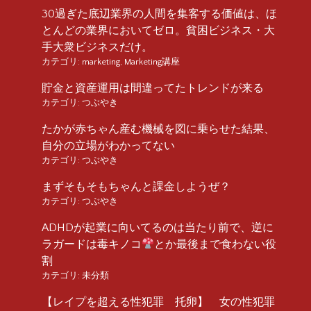
30過ぎた底辺業界の人間を集客する価値は、ほ
とんどの業界においてゼロ。貧困ビジネス・大
手大衆ビジネスだけ。
カテゴリ:
marketing
,
Marketing講座
貯金と資産運用は間違ってたトレンドが来る
カテゴリ:
つぶやき
たかが赤ちゃん産む機械を図に乗らせた結果、
自分の立場がわかってない
カテゴリ:
つぶやき
まずそもそもちゃんと課金しようぜ？
カテゴリ:
つぶやき
ADHDが起業に向いてるのは当たり前で、逆に
ラガードは毒キノコ
とか最後まで食わない役
割
カテゴリ:
未分類
【レイプを超える性犯罪 托卵】 女の性犯罪