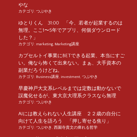
やな
カテゴリ:
つぶやき
ゆとりくん 31:00 「今、若者が起業するのは
無理。ここ1〜5年でアプリ、何個ダウンロード
した？」
カテゴリ:
marketing
,
Marketing講座
カプセルトイ事業にBETできる起業、本当にすご
い。俺なら怖くて出来ない。まぁ、大手資本の
副業だろうけどね。
カテゴリ:
Business講座
,
investment
,
つぶやき
早慶神戸大文系レベルまでは定数は動かないで
誤魔化せるが、東大京大理系クラスなら無理
カテゴリ:
つぶやき
AIには教えられない人生講座 ２２歳の自分に
向けて人生を語ろう 「押し寄せる焦り」
カテゴリ:
つぶやき
,
西園寺貴文の痺れる哲学