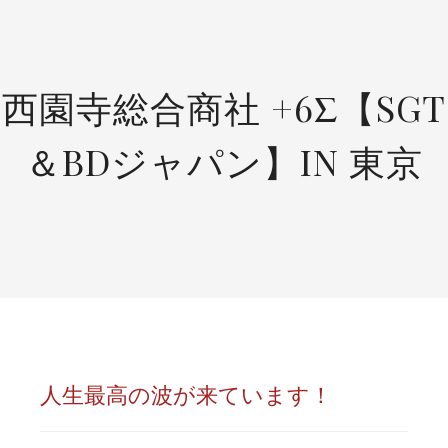
SKIP
TO
CONTENT
西園寺総合商社 +6Σ【SGT
＆BDジャパン】IN 東京
人生最高の波が来ています！