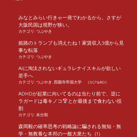
みなとみらい行きゃ一発でわかるから。さすが
大阪民国は視野が狭い。
カテゴリ:
つぶやき
姫路のトランプも消えたね！家賃収入3億から見
事な転落
カテゴリ:
つぶやき
AIに淘汰されないギュラレナイスキルが欲しい
若手へ
カテゴリ:
つぶやき
,
西園寺帝国大学 （SGT&BD）
ADHDが起業に向いてるのは当たり前で、逆に
ラガードは毒キノコ
とか最後まで食わない役
割
カテゴリ:
未分類
森岡毅の確率思考の戦略論に騙される無知・無
学・無教養な本邦の一般大衆たち（1）