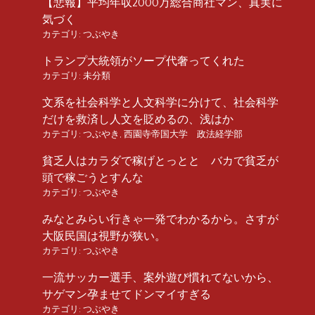
【悲報】平均年収2000万総合商社マン、真実に
気づく
カテゴリ:
つぶやき
トランプ大統領がソープ代奢ってくれた
カテゴリ:
未分類
文系を社会科学と人文科学に分けて、社会科学
だけを救済し人文を貶めるの、浅はか
カテゴリ:
つぶやき
,
西園寺帝国大学 政法経学部
貧乏人はカラダで稼げとっとと バカで貧乏が
頭で稼ごうとすんな
カテゴリ:
つぶやき
みなとみらい行きゃ一発でわかるから。さすが
大阪民国は視野が狭い。
カテゴリ:
つぶやき
一流サッカー選手、案外遊び慣れてないから、
サゲマン孕ませてドンマイすぎる
カテゴリ:
つぶやき