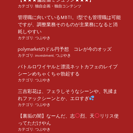
カテゴリ:
独自企画・独自コンテンツ
管理職に向いているMBTI。I型でも管理職は可能
ですが、調整業務そのものが主業務になると消
耗しやすい
カテゴリ:
つぶやき
polymarketのドル円予想 コレが今のオッズ
カテゴリ:
investment
,
つぶやき
バトルロワイヤルと漂流ネットカフェのレイプ
シーンめちゃくちゃ勃起する
カテゴリ:
つぶやき
三吉彩花は、フェラしそうなシーンや、乳揉ま
れファックシーンとか、エロすぎ
カテゴリ:
つぶやき
【裏垢の闇】なーんだ、志
烈、天
リリス使
ってただけやん
カテゴリ:
つぶやき