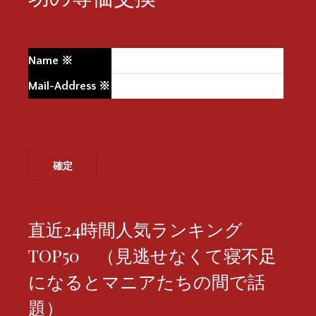
Name
※
Mail-Address
※
直近24時間人気ランキング
TOP50 （見逃せなくて寝不足
になるとマニアたちの間で話
題）