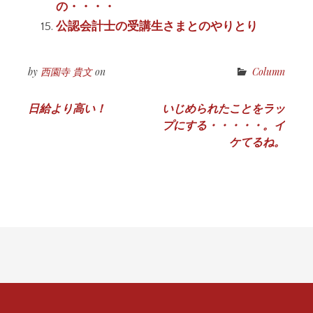
の・・・・
公認会計士の受講生さまとのやりとり
by
西園寺 貴文
on
Column
投
日給より高い！
いじめられたことをラッ
プにする・・・・・。イ
稿
ケてるね。
ナ
ビ
ゲ
ー
シ
ョ
ン