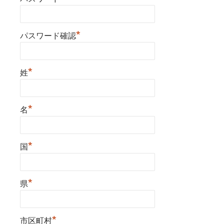
*
パスワード確認
*
姓
*
名
*
国
*
県
*
市区町村