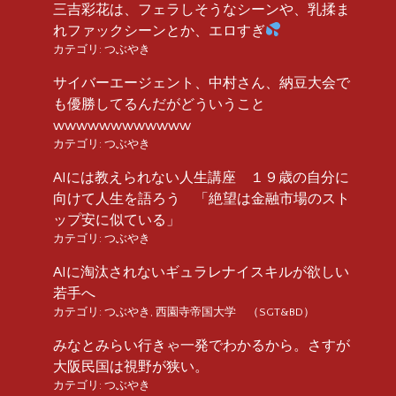
三吉彩花は、フェラしそうなシーンや、乳揉ま
れファックシーンとか、エロすぎ
カテゴリ:
つぶやき
サイバーエージェント、中村さん、納豆大会で
も優勝してるんだがどういうこと
wwwwwwwwwwww
カテゴリ:
つぶやき
AIには教えられない人生講座 １９歳の自分に
向けて人生を語ろう 「絶望は金融市場のスト
ップ安に似ている」
カテゴリ:
つぶやき
AIに淘汰されないギュラレナイスキルが欲しい
若手へ
カテゴリ:
つぶやき
,
西園寺帝国大学 （SGT&BD）
みなとみらい行きゃ一発でわかるから。さすが
大阪民国は視野が狭い。
カテゴリ:
つぶやき