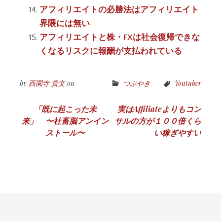
アフィリエイトの必勝法はアフィリエイト
界隈には無い
アフィリエイトと株・FXは社会復帰できな
くなるリスクに報酬が支払われている
by
西園寺 貴文
on
つぶやき
Youtuber
投
「既に起こった未
実はAffiliateよりもコン
来」 〜社畜脳アンイン
サルの方が１００倍くら
稿
ストール〜
い稼ぎやすい
ナ
ビ
ゲ
ー
シ