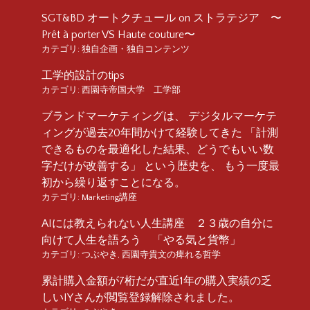
SGT&BD オートクチュール on ストラテジア 〜
Prêt à porter VS Haute couture〜
カテゴリ:
独自企画・独自コンテンツ
工学的設計のtips
カテゴリ:
西園寺帝国大学 工学部
ブランドマーケティングは、 デジタルマーケテ
ィングが過去20年間かけて経験してきた 「計測
できるものを最適化した結果、どうでもいい数
字だけが改善する」 という歴史を、 もう一度最
初から繰り返すことになる。
カテゴリ:
Marketing講座
AIには教えられない人生講座 ２３歳の自分に
向けて人生を語ろう 「やる気と貨幣」
カテゴリ:
つぶやき
,
西園寺貴文の痺れる哲学
累計購入金額が7桁だが直近1年の購入実績の乏
しいIYさんが閲覧登録解除されました。