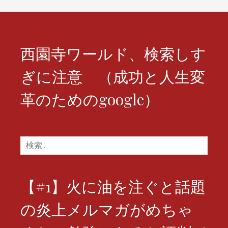
ョ
ン
西園寺ワールド、検索しす
ぎに注意 （成功と人生変
革のためのgoogle）
検
索:
【#1】火に油を注ぐと話題
の炎上メルマガがめちゃ