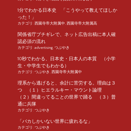
1分でわかる日本史 「こうやって教えてほしか
った！」
カテゴリ:
西園寺帝大附属中
,
西園寺帝大附属高
関係省庁ブチギレで、ネット広告出稿に本人確
認必須の流れ
カテゴリ:
advertising
,
つぶやき
10秒でわかる、日本史・日本人の本質 （小学
生・中学生でもわかる）
カテゴリ:
つぶやき
,
西園寺帝大附属中
理系から逃げると、余計に苦労する。理由は３
つ （１）ヒエラルキー・マウント論理
（２）間違ってることの世界で踊る （３）普
通に兵隊
カテゴリ:
つぶやき
「バカしかいない世界に疲れるな」
カテゴリ:
つぶやき