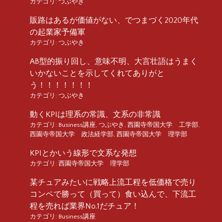
カテゴリ:
つぶやき
販路はあるが価値がない、でつまづく2020年代
の起業家予備軍
カテゴリ:
つぶやき
AB型的振り回し、意味不明、大言壮語はうまく
いかないことを示してくれてありがと
う！！！！！！！
カテゴリ:
つぶやき
動くKPIは理系の常識、文系の非常識
カテゴリ:
Business講座
,
つぶやき
,
西園寺帝国大学 工学部
,
西園寺帝国大学 政法経学部
,
西園寺帝国大学 理学部
KPIとかいう線形で文系な発想
カテゴリ:
西園寺帝国大学 理学部
某チュアみたいに戦略上流工程を低価格で売り
コンペで勝って（買って）食い込んで、下流工
程を売れば業界No.1だチュア！
カテゴリ:
Business講座