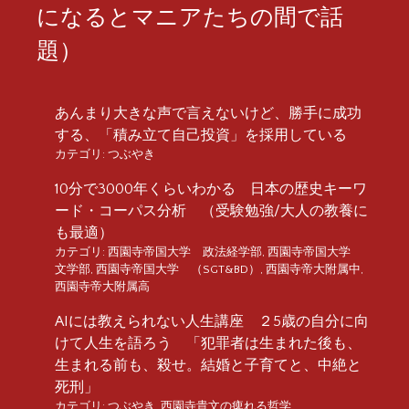
になるとマニアたちの間で話
題）
あんまり大きな声で言えないけど、勝手に成功
する、「積み立て自己投資」を採用している
カテゴリ:
つぶやき
10分で3000年くらいわかる 日本の歴史キーワ
ード・コーパス分析 （受験勉強/大人の教養に
も最適）
カテゴリ:
西園寺帝国大学 政法経学部
,
西園寺帝国大学
文学部
,
西園寺帝国大学 （SGT&BD）
,
西園寺帝大附属中
,
西園寺帝大附属高
AIには教えられない人生講座 ２5歳の自分に向
けて人生を語ろう 「犯罪者は生まれた後も、
生まれる前も、殺せ。結婚と子育てと、中絶と
死刑」
カテゴリ:
つぶやき
,
西園寺貴文の痺れる哲学