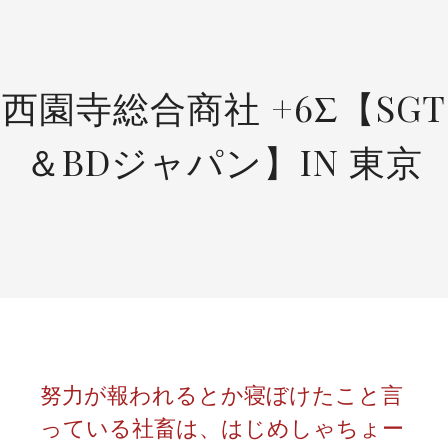
SKIP
TO
CONTENT
西園寺総合商社 +6Σ【SGT
＆BDジャパン】IN 東京
努力が報われるとか寝ぼけたこと言
っている社畜は、はじめしゃちょー