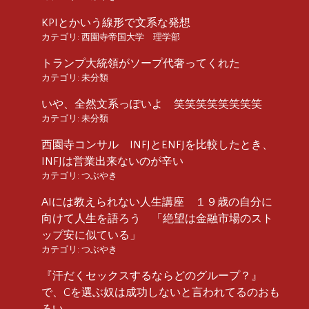
KPIとかいう線形で文系な発想
カテゴリ:
西園寺帝国大学 理学部
トランプ大統領がソープ代奢ってくれた
カテゴリ:
未分類
いや、全然文系っぽいよ 笑笑笑笑笑笑笑笑
カテゴリ:
未分類
西園寺コンサル INFJとENFJを比較したとき、
INFJは営業出来ないのが辛い
カテゴリ:
つぶやき
AIには教えられない人生講座 １９歳の自分に
向けて人生を語ろう 「絶望は金融市場のスト
ップ安に似ている」
カテゴリ:
つぶやき
『汗だくセックスするならどのグループ？』
で、Cを選ぶ奴は成功しないと言われてるのおも
ろい