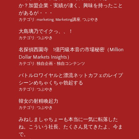
か？加盟企業・実績が凄く、興味を持ったこと
があるが・・・
カテゴリ:
marketing
,
Marketing講座
,
つぶやき
大島璃乃でイクっ、、！
カテゴリ:
つぶやき
名探偵西園寺 1億円級本音の市場秘密（Million
Dollar Markets Insights）
カテゴリ:
独自企画・独自コンテンツ
バトルロワイヤルと漂流ネットカフェのレイプ
シーンめちゃくちゃ勃起する
カテゴリ:
つぶやき
韓女の射精喚起力
カテゴリ:
つぶやき
みねしましゃちょーも本当に一気に転落した
ね。こういう社長、たくさん見てきたよ、今ま
で。