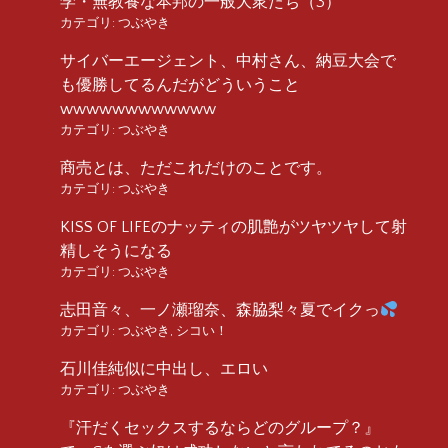
学・無教養な本邦の一般大衆たち（3）
カテゴリ:
つぶやき
サイバーエージェント、中村さん、納豆大会で
も優勝してるんだがどういうこと
wwwwwwwwwwww
カテゴリ:
つぶやき
商売とは、ただこれだけのことです。
カテゴリ:
つぶやき
KISS OF LIFEのナッティの肌艶がツヤツヤして射
精しそうになる
カテゴリ:
つぶやき
志田音々、一ノ瀬瑠奈、森脇梨々夏でイクっ
カテゴリ:
つぶやき
,
シコい！
石川佳純似に中出し、エロい
カテゴリ:
つぶやき
『汗だくセックスするならどのグループ？』