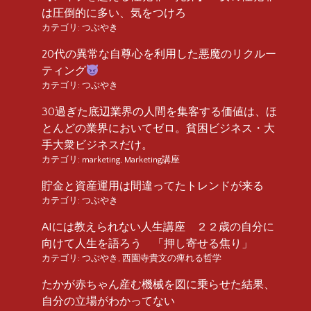
は圧倒的に多い、気をつけろ
カテゴリ:
つぶやき
20代の異常な自尊心を利用した悪魔のリクルー
ティング
カテゴリ:
つぶやき
30過ぎた底辺業界の人間を集客する価値は、ほ
とんどの業界においてゼロ。貧困ビジネス・大
手大衆ビジネスだけ。
カテゴリ:
marketing
,
Marketing講座
貯金と資産運用は間違ってたトレンドが来る
カテゴリ:
つぶやき
AIには教えられない人生講座 ２２歳の自分に
向けて人生を語ろう 「押し寄せる焦り」
カテゴリ:
つぶやき
,
西園寺貴文の痺れる哲学
たかが赤ちゃん産む機械を図に乗らせた結果、
自分の立場がわかってない