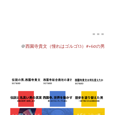
＝＝＝
＠
西園寺貴文（憧れはゴルゴ13）#+6σの男