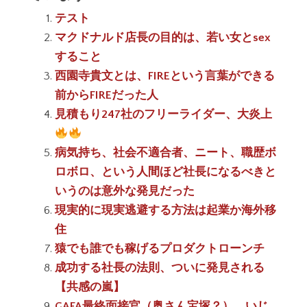
テスト
マクドナルド店長の目的は、若い女とsex
すること
西園寺貴文とは、FIREという言葉ができる
前からFIREだった人
見積もり247社のフリーライダー、大炎上
病気持ち、社会不適合者、ニート、職歴ボ
ロボロ、という人間ほど社長になるべきと
いうのは意外な発見だった
現実的に現実逃避する方法は起業か海外移
住
猿でも誰でも稼げるプロダクトローンチ
成功する社長の法則、ついに発見される
【共感の嵐】
GAFA最終面接官（奥さん宝塚？）、いじ