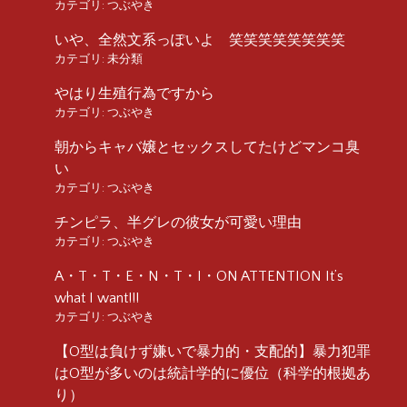
カテゴリ:
つぶやき
いや、全然文系っぽいよ 笑笑笑笑笑笑笑笑
カテゴリ:
未分類
やはり生殖行為ですから
カテゴリ:
つぶやき
朝からキャバ嬢とセックスしてたけどマンコ臭
い
カテゴリ:
つぶやき
チンピラ、半グレの彼女が可愛い理由
カテゴリ:
つぶやき
A・T・T・E・N・T・I・ON ATTENTION It’s
what I want!!!
カテゴリ:
つぶやき
【O型は負けず嫌いで暴力的・支配的】暴力犯罪
はO型が多いのは統計学的に優位（科学的根拠あ
り）