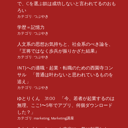
で、Cを選ぶ奴は成功しないと言われてるのおも
ろい
カテゴリ:
つぶやき
学歴＝記憶力
カテゴリ:
つぶやき
人文系の思想お気持ちと、社会系のべき論を、
『王将ではなく歩兵が振りかざた結果』
カテゴリ:
つぶやき
INTJへの適職・起業・転職のための西園寺コン
サル 「普通は叶わないと思われているものを
追え」
カテゴリ:
つぶやき
ゆとりくん 31:00 「今、若者が起業するのは
無理。ここ1〜5年でアプリ、何個ダウンロード
した？」
カテゴリ:
marketing
,
Marketing講座