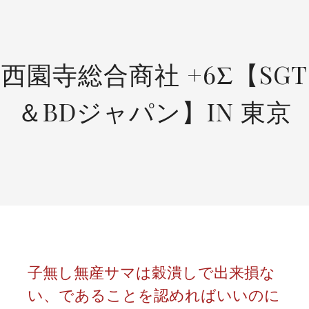
SKIP
TO
CONTENT
西園寺総合商社 +6Σ【SGT
＆BDジャパン】IN 東京
子無し無産サマは穀潰しで出来損な
い、であることを認めればいいのに