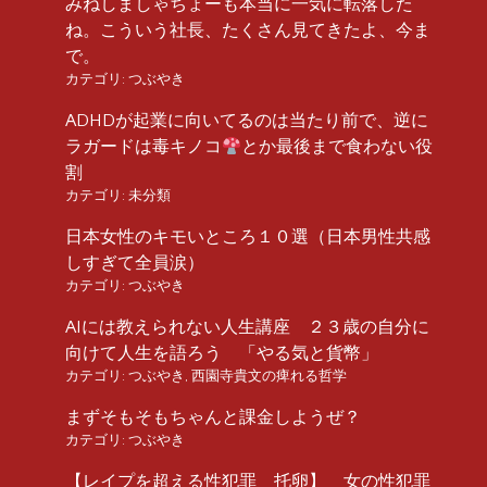
みねしましゃちょーも本当に一気に転落した
ね。こういう社長、たくさん見てきたよ、今ま
で。
カテゴリ:
つぶやき
ADHDが起業に向いてるのは当たり前で、逆に
ラガードは毒キノコ
とか最後まで食わない役
割
カテゴリ:
未分類
日本女性のキモいところ１０選（日本男性共感
しすぎて全員涙）
カテゴリ:
つぶやき
AIには教えられない人生講座 ２３歳の自分に
向けて人生を語ろう 「やる気と貨幣」
カテゴリ:
つぶやき
,
西園寺貴文の痺れる哲学
まずそもそもちゃんと課金しようぜ？
カテゴリ:
つぶやき
【レイプを超える性犯罪 托卵】 女の性犯罪