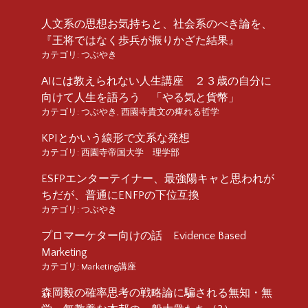
人文系の思想お気持ちと、社会系のべき論を、
『王将ではなく歩兵が振りかざた結果』
カテゴリ:
つぶやき
AIには教えられない人生講座 ２３歳の自分に
向けて人生を語ろう 「やる気と貨幣」
カテゴリ:
つぶやき
,
西園寺貴文の痺れる哲学
KPIとかいう線形で文系な発想
カテゴリ:
西園寺帝国大学 理学部
ESFPエンターテイナー、最強陽キャと思われが
ちだが、普通にENFPの下位互換
カテゴリ:
つぶやき
プロマーケター向けの話 Evidence Based
Marketing
カテゴリ:
Marketing講座
森岡毅の確率思考の戦略論に騙される無知・無