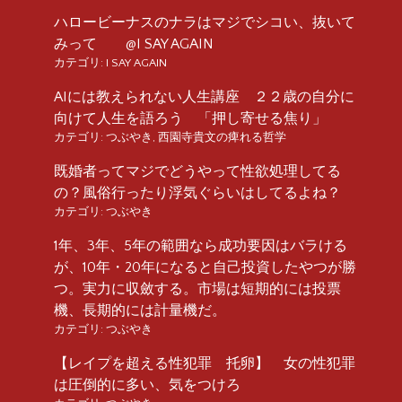
ハロービーナスのナラはマジでシコい、抜いて
みって @I SAY AGAIN
カテゴリ:
I SAY AGAIN
AIには教えられない人生講座 ２２歳の自分に
向けて人生を語ろう 「押し寄せる焦り」
カテゴリ:
つぶやき
,
西園寺貴文の痺れる哲学
既婚者ってマジでどうやって性欲処理してる
の？風俗行ったり浮気ぐらいはしてるよね？
カテゴリ:
つぶやき
1年、3年、5年の範囲なら成功要因はバラける
が、10年・20年になると自己投資したやつが勝
つ。実力に収斂する。市場は短期的には投票
機、長期的には計量機だ。
カテゴリ:
つぶやき
【レイプを超える性犯罪 托卵】 女の性犯罪
は圧倒的に多い、気をつけろ