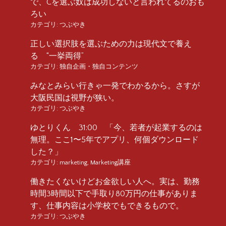
で、Cを選ぶ奴は成功しないと言われてるのおも
ろい
カテゴリ:
つぶやき
正しい選択肢を選ぶための力は現代文で養え
る “一挙両得”
カテゴリ:
独自企画・独自コンテンツ
みなとみらい行きゃ一発でわかるから。さすが
大阪民国は視野が狭い。
カテゴリ:
つぶやき
ゆとりくん 31:00 「今、若者が起業するのは
無理。ここ1〜5年でアプリ、何個ダウンロード
した？」
カテゴリ:
marketing
,
Marketing講座
働きたくないけどお金欲しい人へ。実は、勤務
時間3時間以下で手取り80万円の仕事がありま
す、仕事内容は小学校でもできるもので。
カテゴリ:
つぶやき