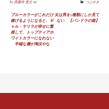
by
西園寺 貴文
on
つぶやき
投
ブルーカラーがこれだけ
女は男を5種類にしか見て
稼げるようになると、ギ
ない 【パンドラの箱】
稿
ャル・ヤリラが幸せに繁
ナ
殖して、トップティアホ
ワイトカラーになれない
ビ
半端な層が淘汰やな
ゲ
ー
シ
ョ
ン