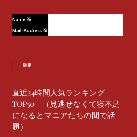
Name
※
Mail-Address
※
直近24時間人気ランキング
TOP50 （見逃せなくて寝不足
になるとマニアたちの間で話
題）