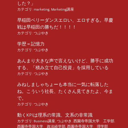
した？」
カテゴリ:
marketing
,
Marketing講座
早稲田ベリーダンスエロい、エロすぎる。早慶
戦は早稲田の勝ちだ！！！！
カテゴリ:
つぶやき
学歴＝記憶力
カテゴリ:
つぶやき
あんまり大きな声で言えないけど、勝手に成功
する、「積み立て自己投資」を採用している
カテゴリ:
つぶやき
みねしましゃちょーも本当に一気に転落した
ね。こういう社長、たくさん見てきたよ、今ま
で。
カテゴリ:
つぶやき
動くKPIは理系の常識、文系の非常識
カテゴリ:
Business講座
,
つぶやき
,
西園寺帝国大学 工学部
,
西園寺帝国大学 政法経学部
,
西園寺帝国大学 理学部