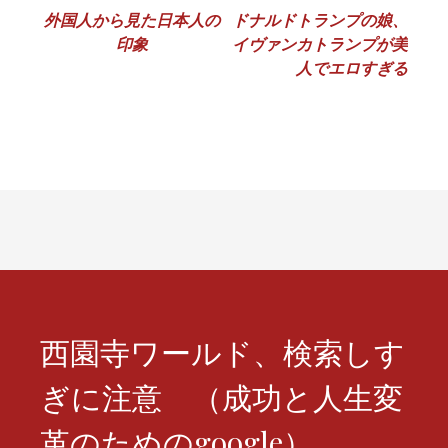
投
外国人から見た日本人の
ドナルドトランプの娘、
印象
イヴァンカトランプが美
稿
人でエロすぎる
ナ
ビ
ゲ
ー
シ
ョ
ン
西園寺ワールド、検索しす
ぎに注意 （成功と人生変
革のためのgoogle）