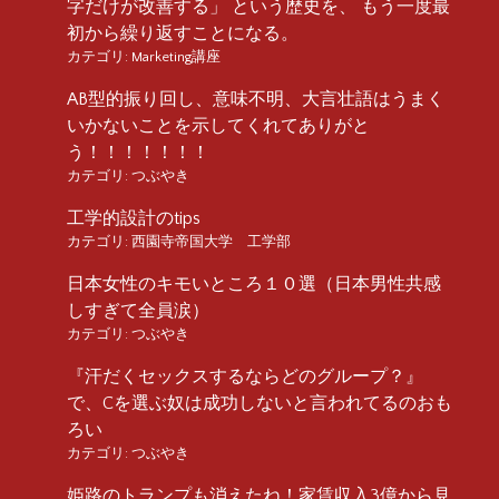
字だけが改善する」 という歴史を、 もう一度最
初から繰り返すことになる。
カテゴリ:
Marketing講座
AB型的振り回し、意味不明、大言壮語はうまく
いかないことを示してくれてありがと
う！！！！！！！
カテゴリ:
つぶやき
工学的設計のtips
カテゴリ:
西園寺帝国大学 工学部
日本女性のキモいところ１０選（日本男性共感
しすぎて全員涙）
カテゴリ:
つぶやき
『汗だくセックスするならどのグループ？』
で、Cを選ぶ奴は成功しないと言われてるのおも
ろい
カテゴリ:
つぶやき
姫路のトランプも消えたね！家賃収入3億から見