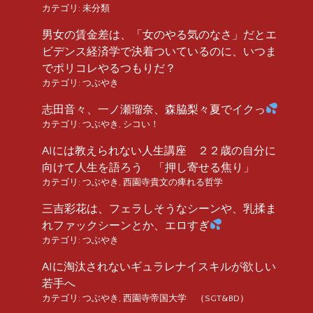
カテゴリ:
未分類
男女の賃金差は、「女のやる気のなさ」だとエ
ビデンス経済学で決着ついているのに、いつま
でポリコレやるつもりだ？
カテゴリ:
つぶやき
志田音々、一ノ瀬瑠奈、森脇梨々夏でイクっ
カテゴリ:
つぶやき
,
シコい！
AIには教えられない人生講座 ２２歳の自分に
向けて人生を語ろう 「押し寄せる焦り」
カテゴリ:
つぶやき
,
西園寺貴文の痺れる哲学
三吉彩花は、フェラしそうなシーンや、乳揉ま
れファックシーンとか、エロすぎ
カテゴリ:
つぶやき
AIに淘汰されないギュラレナイスキルが欲しい
若手へ
カテゴリ:
つぶやき
,
西園寺帝国大学 （SGT&BD）