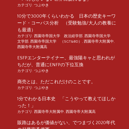
カテゴリ:
つぶやき
10分で3000年くらいわかる 日本の歴史キーワ
ード・コーパス分析 （受験勉強/大人の教養に
も最適）
カテゴリ:
西園寺帝国大学 政法経学部
,
西園寺帝国大学
文学部
,
西園寺帝国大学 （SGT&BD）
,
西園寺帝大附属中
,
西園寺帝大附属高
ESFPエンターテイナー、最強陽キャと思われが
ちだが、普通にENFPの下位互換
カテゴリ:
つぶやき
商売とは、ただこれだけのことです。
カテゴリ:
つぶやき
1分でわかる日本史 「こうやって教えてほしか
った！」
カテゴリ:
西園寺帝大附属中
,
西園寺帝大附属高
販路はあるが価値がない、でつまづく2020年代