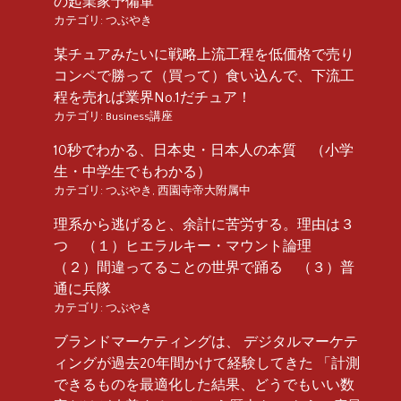
の起業家予備軍
カテゴリ:
つぶやき
某チュアみたいに戦略上流工程を低価格で売り
コンペで勝って（買って）食い込んで、下流工
程を売れば業界No.1だチュア！
カテゴリ:
Business講座
10秒でわかる、日本史・日本人の本質 （小学
生・中学生でもわかる）
カテゴリ:
つぶやき
,
西園寺帝大附属中
理系から逃げると、余計に苦労する。理由は３
つ （１）ヒエラルキー・マウント論理
（２）間違ってることの世界で踊る （３）普
通に兵隊
カテゴリ:
つぶやき
ブランドマーケティングは、 デジタルマーケテ
ィングが過去20年間かけて経験してきた 「計測
できるものを最適化した結果、どうでもいい数