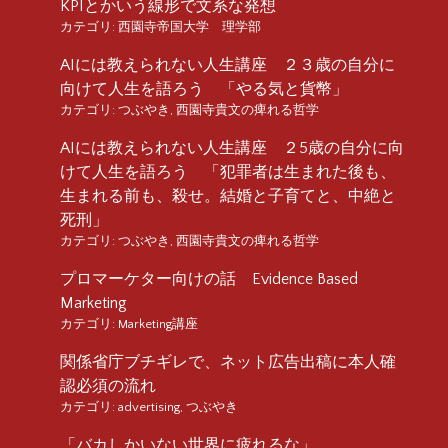
KPIとかいう線形で文系な発想
カテゴリ:
西園寺帝国大学 理学部
AIには教えられない人生講座 ２３歳の自分に
向けて人生を語ろう 「やる気と貨幣」
カテゴリ:
つぶやき
,
西園寺貴文の痺れる哲学
AIには教えられない人生講座 ２5歳の自分に向
けて人生を語ろう 「犯罪者は生まれた後も、
生まれる前も、殺せ。結婚と子育てと、中絶と
死刑」
カテゴリ:
つぶやき
,
西園寺貴文の痺れる哲学
プロマーケター向けの話 Evidence Based
Marketing
カテゴリ:
Marketing講座
関係省庁ブチギレで、ネット広告出稿に本人確
認必須の流れ
カテゴリ:
advertising
,
つぶやき
「バカしかいない世界に疲れるな」