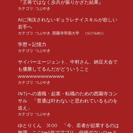
『王将ではなく歩兵が振りかざた結果』
カテゴリ:
つぶやき
AIに淘汰されないギュラレナイスキルが欲しい
若手へ
カテゴリ:
つぶやき
,
西園寺帝国大学 （SGT&BD）
学歴＝記憶力
カテゴリ:
つぶやき
サイバーエージェント、中村さん、納豆大会で
も優勝してるんだがどういうこと
wwwwwwwwwwww
カテゴリ:
つぶやき
INTJへの適職・起業・転職のための西園寺コン
サル 「普通は叶わないと思われているものを
追え」
カテゴリ:
つぶやき
ゆとりくん 31:00 「今、若者が起業するのは
無理。ここ1〜5年でアプリ、何個ダウンロード