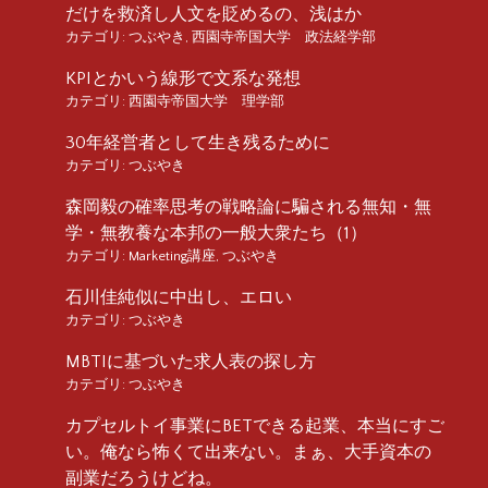
だけを救済し人文を貶めるの、浅はか
カテゴリ:
つぶやき
,
西園寺帝国大学 政法経学部
KPIとかいう線形で文系な発想
カテゴリ:
西園寺帝国大学 理学部
30年経営者として生き残るために
カテゴリ:
つぶやき
森岡毅の確率思考の戦略論に騙される無知・無
学・無教養な本邦の一般大衆たち（1）
カテゴリ:
Marketing講座
,
つぶやき
石川佳純似に中出し、エロい
カテゴリ:
つぶやき
MBTIに基づいた求人表の探し方
カテゴリ:
つぶやき
カプセルトイ事業にBETできる起業、本当にすご
い。俺なら怖くて出来ない。まぁ、大手資本の
副業だろうけどね。