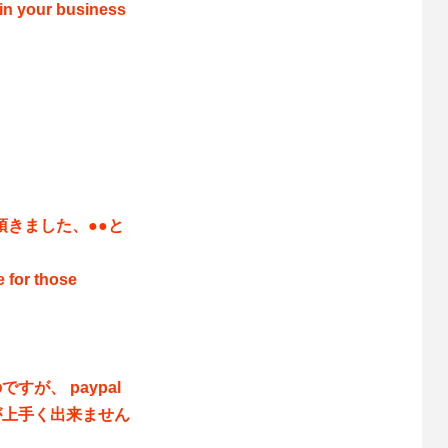
 in your business
』
頂きました、●●と
 for those
が、 paypal
が上手く出来ません