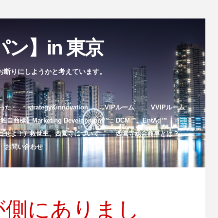
ン】in 東京
お断りにしようかと考えています。
まった
strategy&innovation
VIPルーム
VVIPルーム
自商標】Marketing Development™️、DCM™️、EntAd™️
目せよ！）救世主、西園寺について
西園寺総合商事とは？
お問い合わせ
が側にありまし