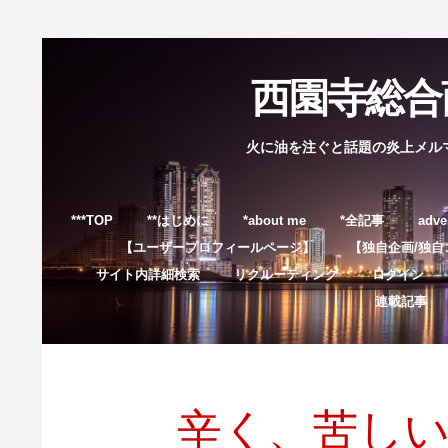
西園寺総合商
火に油を注ぐと話題の炎上メル
***TOP
**はじめに
*about me
*全記事
adve
【ユーザープロフィールページ】
【独自企画/独自
サイト内詳細検索
リクルーティング
ログイン
連載記事
辛く、苦し