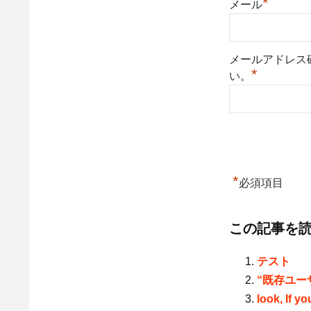
*
メール
メールアドレス
*
い。
*
必須項目
この記事を
テスト
“既存ユー
look, If y