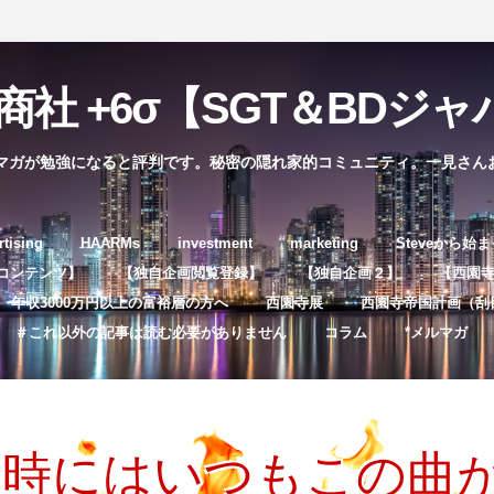
社 +6σ【SGT＆BDジャパ
マガが勉強になると評判です。秘密の隠れ家的コミュニティ。一見さん
コ
rtising
HAARMs
investment
marketing
Steveから始
ン
コンテンツ】
【独自企画閲覧登録】
【独自企画２】
【西園寺独
テ
年収3000万円以上の富裕層の方へ
西園寺展
西園寺帝国計画（刮
ン
＃これ以外の記事は読む必要がありません
コラム
*メルマガ
ツ
へ
ス
キ
い時にはいつもこの曲
ッ