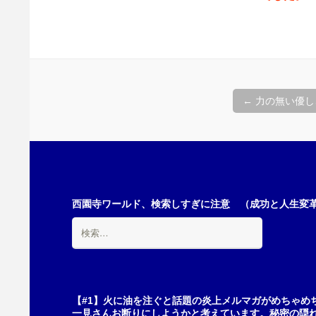
投
←
力の無い優し
稿
ナ
西園寺ワールド、検索しすぎに注意 （成功と人生変革の
検
ビ
索:
ゲ
【#1】火に油を注ぐと話題の炎上メルマガがめちゃめ
一見さんお断りにしようかと考えています。秘密の隠