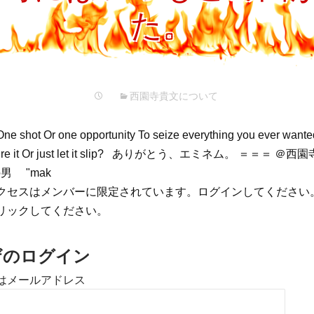
プ
た。
西園寺貴文について
One shot Or one opportunity To seize everything you ever want
apture it Or just let it slip? ありがとう、エミネム。 ＝＝
の男 "mak
クセスはメンバーに限定されています。ログインしてください
リックしてください。
ザのログイン
はメールアドレス