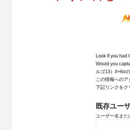
Look If you had 
Would you c
ルゴ13）#+6σ
この情報へのア
下記リンクをク
既存ユー
ユーザー名また