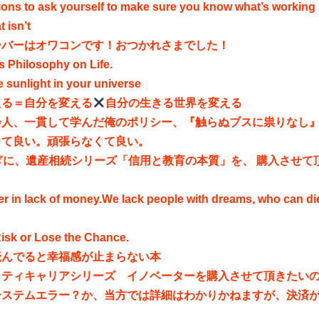
ions to ask yourself to make sure you know what’s working
 isn’t
ーバーはオワコンです！おつかれさまでした！
s Philosophy on Life.
he sunlight in your universe
える＝自分を変える
自分の生きる世界を変える
会人、一貫して学んだ俺のポリシー、『触らぬブスに祟りなし
くて良い。頑張らなくて良い。
ぎに、遺産相続シリーズ「信用と教育の本質」を、 購入させて
。
r in lack of money.We lack people with dreams, who can die
Risk or Lose the Chance.
読んでると幸福感が止まらない本
ティキャリアシリーズ イノベーターを購入させて頂きたいのです
システムエラー？か、当方では詳細はわかりかねますが、決済