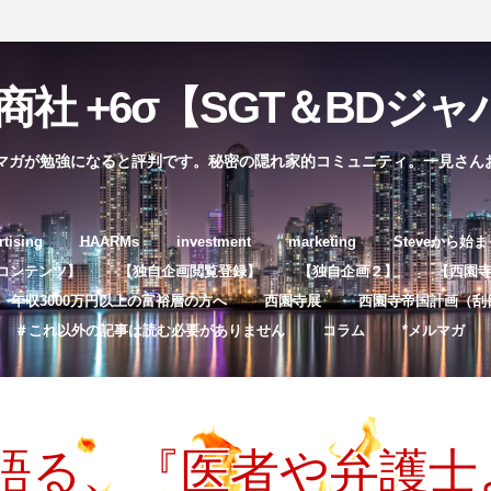
社 +6σ【SGT＆BDジャパ
マガが勉強になると評判です。秘密の隠れ家的コミュニティ。一見さん
コ
rtising
HAARMs
investment
marketing
Steveから始
ン
コンテンツ】
【独自企画閲覧登録】
【独自企画２】
【西園寺独
テ
年収3000万円以上の富裕層の方へ
西園寺展
西園寺帝国計画（刮
ン
＃これ以外の記事は読む必要がありません
コラム
*メルマガ
ツ
へ
ス
キ
が語る、『医者や弁護
ッ