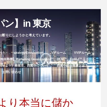
ン】in 東京
お断りにしようかと考えています。
まった
strategy&innovation
VIPルーム
VVIPルーム
自商標】Marketing Development™️、DCM™️、EntAd™️
目せよ！）救世主、西園寺について
西園寺総合商事とは？
お問い合わせ
士より本当に儲か