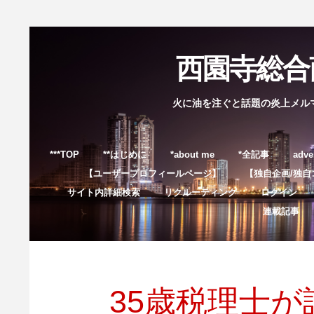
西園寺総合商
火に油を注ぐと話題の炎上メル
***TOP
**はじめに
*about me
*全記事
adve
【ユーザープロフィールページ】
【独自企画/独自
サイト内詳細検索
リクルーティング
ログイン
連載記事
35歳税理士