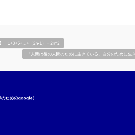
1+3+5+…+（2n-1）＝2n^2
『人間は後の人間のために生きている、自分のために生
ためのgoogle）