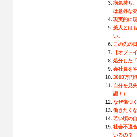
病気持ち
は意外な
現実的に
美人とは
い。
この先の
【オプト
処分した
会社員を
3000万
自分を見
認！）
なぜ傷つ
働きたく
若い頃の
社会不適合者
いるの？