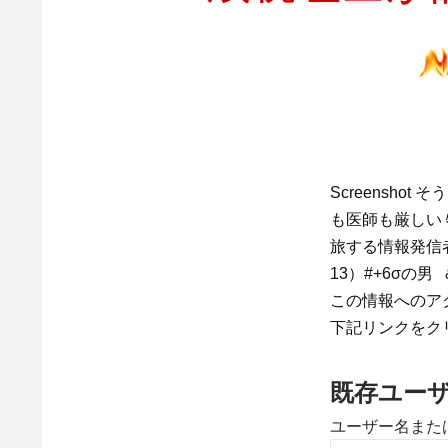
Screensh
も医師も厳しい
旅する情報発信
13）#+6σの男 
この情報へのア
下記リンクをク
既存ユー
ユーザー名また