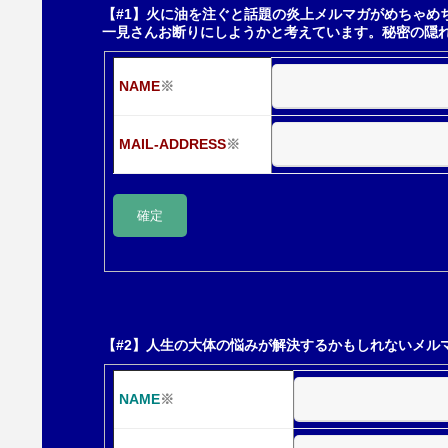
ー
【#1】火に油を注ぐと話題の炎上メルマガがめちゃめ
一見さんお断りにしようかと考えています。秘密の隠
シ
NAME
※
ョ
MAIL-ADDRESS
※
ン
【#2】人生の大体の悩みが解決するかもしれないメル
NAME
※