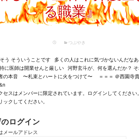
プ
る職業』
つぶやき
ot そうそう そういうことです 多くの人はこれに気づかないんだな
 特に医師は開業せんと厳しい 河野玄斗が、何を選んだか？ 
者の本音 〜札束とハートに火をつけて〜 ＝＝＝ ＠西園寺
&n
クセスはメンバーに限定されています。ログインしてください
リックしてください。
ザのログイン
はメールアドレス