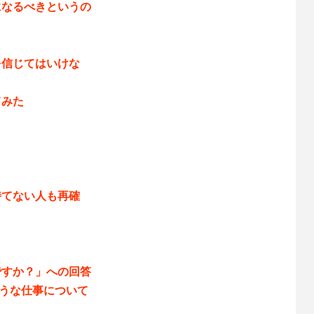
になるべきというの
を信じてはいけな
てみた
！
持てない人も再確
ですか？」への回答
などのような仕事について