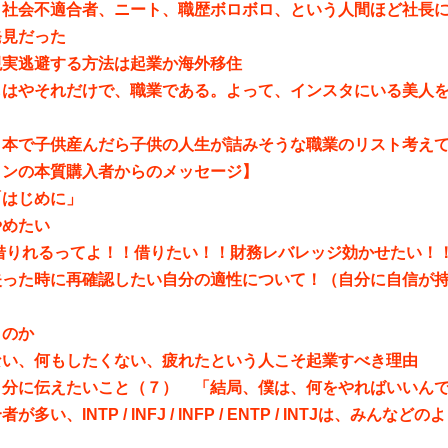
、社会不適合者、ニート、職歴ボロボロ、という人間ほど社長
発見だった
現実逃避する方法は起業か海外移住
もはやそれだけで、職業である。よって、インスタにいる美人
日本で子供産んだら子供の人生が詰みそうな職業のリスト考え
インの本質購入者からのメッセージ】
「はじめに」
やめたい
円借りれるってよ！！借りたい！！財務レバレッジ効かせたい！
失った時に再確認したい自分の適性について！（自分に自信が
くのか
ない、何もしたくない、疲れたという人こそ起業すべき理由
自分に伝えたいこと（７） 「結局、僕は、何をやればいいん
が多い、INTP / INFJ / INFP / ENTP / INTJは、みん