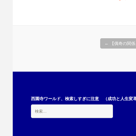
投
←
【偶奇の関係】 
稿
ナ
ビ
西園寺ワールド、検索しすぎに注意 （成功と人生変革の
検
索:
ゲ