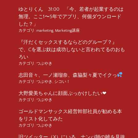
ゆとりくん 31:00 「今、若者が起業するのは
無理。ここ1〜5年でアプリ、何個ダウンロード
した？」
カテゴリ:
marketing
,
Marketing講座
『汗だくセックスするならどのグループ？』
で、Cを選ぶ奴は成功しないと言われてるのおも
ろい
カテゴリ:
つぶやき
志田音々、一ノ瀬瑠奈、森脇梨々夏でイクっ
カテゴリ:
つぶやき
,
シコい！
大野愛美ちゃんに顔面ぶっかけしたい❤︎
カテゴリ:
つぶやき
ゴールドマンサックス経営幹部社員が勧める本
をリスト化してみた
カテゴリ:
つぶやき
旧ツイッター（X）にいる、ナンパ師の嘘を見抜