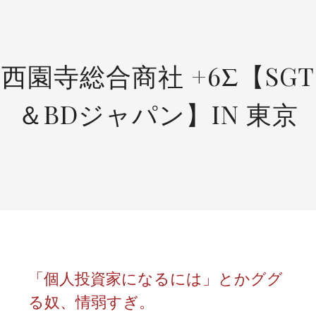
SKIP
TO
CONTENT
西園寺総合商社 +6Σ【SGT
＆BDジャパン】IN 東京
「個人投資家になるには」とかググ
る奴、情弱すぎ。