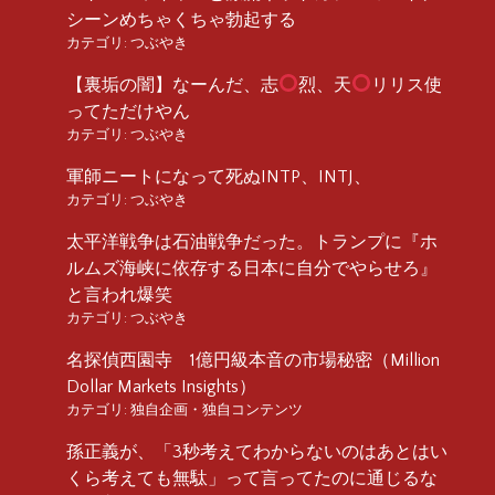
シーンめちゃくちゃ勃起する
カテゴリ:
つぶやき
【裏垢の闇】なーんだ、志
烈、天
リリス使
ってただけやん
カテゴリ:
つぶやき
軍師ニートになって死ぬINTP、INTJ、
カテゴリ:
つぶやき
太平洋戦争は石油戦争だった。トランプに『ホ
ルムズ海峡に依存する日本に自分でやらせろ』
と言われ爆笑
カテゴリ:
つぶやき
名探偵西園寺 1億円級本音の市場秘密（Million
Dollar Markets Insights）
カテゴリ:
独自企画・独自コンテンツ
孫正義が、「3秒考えてわからないのはあとはい
くら考えても無駄」って言ってたのに通じるな