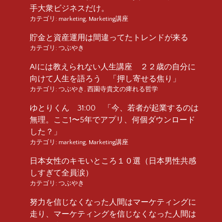
手大衆ビジネスだけ。
カテゴリ:
marketing
,
Marketing講座
貯金と資産運用は間違ってたトレンドが来る
カテゴリ:
つぶやき
AIには教えられない人生講座 ２２歳の自分に
向けて人生を語ろう 「押し寄せる焦り」
カテゴリ:
つぶやき
,
西園寺貴文の痺れる哲学
ゆとりくん 31:00 「今、若者が起業するのは
無理。ここ1〜5年でアプリ、何個ダウンロード
した？」
カテゴリ:
marketing
,
Marketing講座
日本女性のキモいところ１０選（日本男性共感
しすぎて全員涙）
カテゴリ:
つぶやき
努力を信じなくなった人間はマーケティングに
走り、マーケティングを信じなくなった人間は