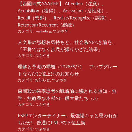
【西園寺式AAARRR】 Attention（注意）、
Acquisition（獲得）、Activation（活性化）、
Recall（想起）、Realize/Recognize（認識）、
Retention/Recurrent（継続）
カテゴリ:
marketing
,
つぶやき
人文系の思想お気持ちと、社会系のべき論を、
『王将ではなく歩兵が振りかざた結果』
カテゴリ:
つぶやき
理解と予測の乖離（2026/8/7） アップグレー
トならびに値上げのお知らせ
カテゴリ:
お知らせ
,
つぶやき
森岡毅の確率思考の戦略論に騙される無知・無
学・無教養な本邦の一般大衆たち（3）
カテゴリ:
つぶやき
ESFPエンターテイナー、最強陽キャと思われが
ちだが、普通にENFPの下位互換
カテゴリ:
つぶやき