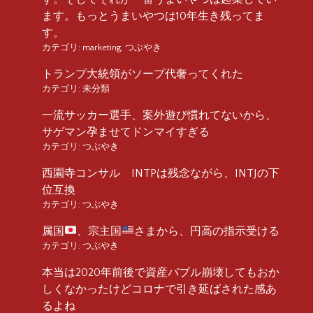
ます。もっとうまいやつは10年生き残ってま
す。
カテゴリ:
marketing
,
つぶやき
トランプ大統領がソープ代奢ってくれた
カテゴリ:
未分類
一流サッカー選手、案外遊び慣れてないから、
サゲマン孕ませてドンマイすぎる
カテゴリ:
つぶやき
西園寺コンサル INTPは残念ながら、INTJの下
位互換
カテゴリ:
つぶやき
属国
、宗主国
さまから、円高の指示受ける
カテゴリ:
つぶやき
本当は2020年前後で資産バブル崩壊してもおか
しくなかったけどコロナで引き延ばされた感あ
るよね