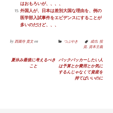
はおもろいが、、、、
外国人が、日本は差別大国な理由を、例の
医学部入試事件をエビデンスにすることが
多いのだけど、、、
by
西園寺 貴文
on
つぶやき
成功
,
投
資
,
資本主義
投
夏休み最後に考えるべき
バックパッカーしたい人
こと
は予算とか費用とか気に
稿
するんじゃなくて資産を
ナ
持てばいいのに
ビ
ゲ
ー