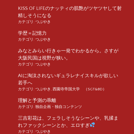
KISS OF LIFEのナッティの肌艶がツヤツヤして射
精しそうになる
カテゴリ:
つぶやき
学歴＝記憶力
カテゴリ:
つぶやき
みなとみらい行きゃ一発でわかるから。さすが
大阪民国は視野が狭い。
カテゴリ:
つぶやき
AIに淘汰されないギュラレナイスキルが欲しい
若手へ
カテゴリ:
つぶやき
,
西園寺帝国大学 （SGT&BD）
理解と予測の乖離
カテゴリ:
独自企画・独自コンテンツ
三吉彩花は、フェラしそうなシーンや、乳揉ま
れファックシーンとか、エロすぎ
カテゴリ:
つぶやき