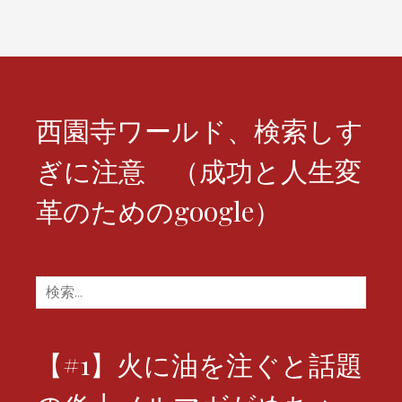
シ
ョ
ン
西園寺ワールド、検索しす
ぎに注意 （成功と人生変
革のためのgoogle）
検
索:
【#1】火に油を注ぐと話題