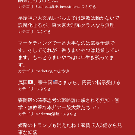
副業だろうけどね。
カテゴリ:
Business講座
,
investment
,
つぶやき
早慶神戸大文系レベルまでは定数は動かないで
誤魔化せるが、東大京大理系クラスなら無理
カテゴリ:
つぶやき
マーケティングで一番大事なのは需要予測で
す。そしてそれが一番うまいやつは起業してい
ます。もっとうまいやつは10年生き残ってま
す。
カテゴリ:
marketing
,
つぶやき
属国
、宗主国
さまから、円高の指示受ける
カテゴリ:
つぶやき
森岡毅の確率思考の戦略論に騙される無知・無
学・無教養な本邦の一般大衆たち（1）
カテゴリ:
Marketing講座
,
つぶやき
姫路のトランプも消えたね！家賃収入3億から見
事な転落