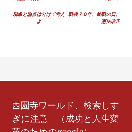
投
現象と論点は分けて考え
戦後７０年、終戦の日、
よ
憲法改正
稿
ナ
ビ
ゲ
ー
シ
ョ
ン
西園寺ワールド、検索しす
ぎに注意 （成功と人生変
革のためのgoogle）