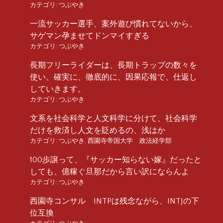
カテゴリ:
つぶやき
一流サッカー選手、案外遊び慣れてないから、
サゲマン孕ませてドンマイすぎる
カテゴリ:
つぶやき
長期フリーライダーは、長期トラップの数々を
使い、確実に、徹底的に、因果応報で、仕返し
していきます。
カテゴリ:
つぶやき
文系を社会科学と人文科学に分けて、社会科学
だけを救済し人文を貶めるの、浅はか
カテゴリ:
つぶやき
,
西園寺帝国大学 政法経学部
100歩譲って、『サッカー知らない嫁』だったと
しても、億稼ぐ旦那だから言い訳にならんよ
カテゴリ:
つぶやき
西園寺コンサル INTPは残念ながら、INTJの下
位互換