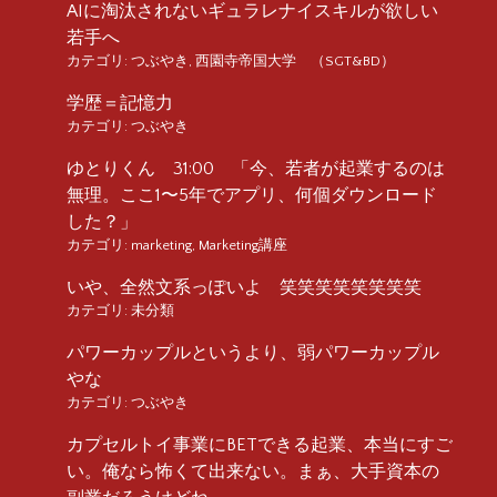
AIに淘汰されないギュラレナイスキルが欲しい
若手へ
カテゴリ:
つぶやき
,
西園寺帝国大学 （SGT&BD）
学歴＝記憶力
カテゴリ:
つぶやき
ゆとりくん 31:00 「今、若者が起業するのは
無理。ここ1〜5年でアプリ、何個ダウンロード
した？」
カテゴリ:
marketing
,
Marketing講座
いや、全然文系っぽいよ 笑笑笑笑笑笑笑笑
カテゴリ:
未分類
パワーカップルというより、弱パワーカップル
やな
カテゴリ:
つぶやき
カプセルトイ事業にBETできる起業、本当にすご
い。俺なら怖くて出来ない。まぁ、大手資本の