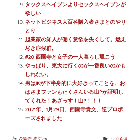
タックスヘイブンよりセックスヘイブンが
欲しい
ネットビジネス大百科購入者さまとのやり
とり
起業家の知人が働く意欲を失くして。燃え
尽き症候群。
#20 西園寺と女子の一人暮らし覗こう
やっぱり、東大に行くのが一番良いのかも
しれない。
男はJKが下半身的に大好きってことを、お
ばさまファンもたくさんいる山Pが証明し
てくれた！あざっす！山P！！！
2021年、1月29日、西園寺貴文、逆プロポ
ーズされました
by
西園寺 貴文
on
つぶやき