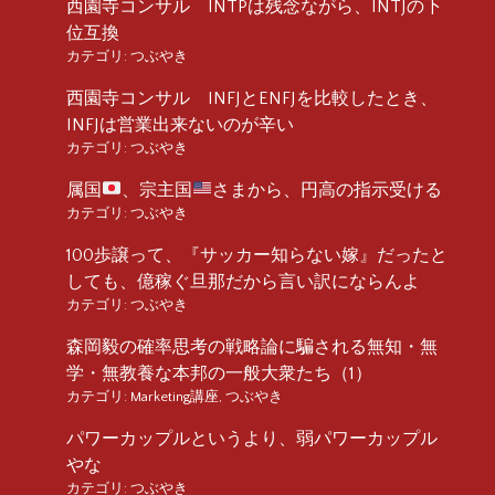
西園寺コンサル INTPは残念ながら、INTJの下
位互換
カテゴリ:
つぶやき
西園寺コンサル INFJとENFJを比較したとき、
INFJは営業出来ないのが辛い
カテゴリ:
つぶやき
属国
、宗主国
さまから、円高の指示受ける
カテゴリ:
つぶやき
100歩譲って、『サッカー知らない嫁』だったと
しても、億稼ぐ旦那だから言い訳にならんよ
カテゴリ:
つぶやき
森岡毅の確率思考の戦略論に騙される無知・無
学・無教養な本邦の一般大衆たち（1）
カテゴリ:
Marketing講座
,
つぶやき
パワーカップルというより、弱パワーカップル
やな
カテゴリ:
つぶやき