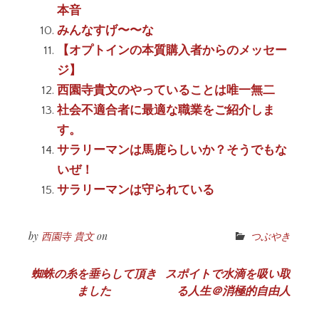
本音
みんなすげ〜〜な
【オプトインの本質購入者からのメッセー
ジ】
西園寺貴文のやっていることは唯一無二
社会不適合者に最適な職業をご紹介しま
す。
サラリーマンは馬鹿らしいか？そうでもな
いぜ！
サラリーマンは守られている
by
西園寺 貴文
on
つぶやき
投
蜘蛛の糸を垂らして頂き
スポイトで水滴を吸い取
ました
る人生＠消極的自由人
稿