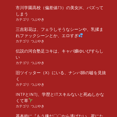
市川学園高校（偏差値73）の美女JK、バズって
しまう
カテゴリ:
つぶやき
三吉彩花は、フェラしそうなシーンや、乳揉ま
れファックシーンとか、エロすぎ
カテゴリ:
つぶやき
伝説の河合塾足コキは、キャバ嬢ゆいぴすらし
い
カテゴリ:
つぶやき
旧ツイッター（X）にいる、ナンパ師の嘘を見抜
く
カテゴリ:
つぶやき
INTPとINTJ、学歴とITスキルないと死ぬしかな
くて草
カテゴリ:
つぶやき
基本的に『もう嫌だ〇〇から逃げたい、死にた