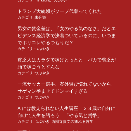
カテゴリ:
marketing
,
つぶやき
トランプ大統領がソープ代奢ってくれた
カテゴリ:
未分類
男女の賃金差は、「女のやる気のなさ」だとエ
ビデンス経済学で決着ついているのに、いつま
でポリコレやるつもりだ？
カテゴリ:
つぶやき
貧乏人はカラダで稼げとっとと バカで貧乏が
頭で稼ごうとすんな
カテゴリ:
つぶやき
一流サッカー選手、案外遊び慣れてないから、
サゲマン孕ませてドンマイすぎる
カテゴリ:
つぶやき
AIには教えられない人生講座 ２３歳の自分に
向けて人生を語ろう 「やる気と貨幣」
カテゴリ:
つぶやき
,
西園寺貴文の痺れる哲学