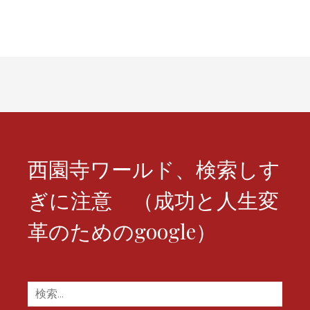
ナ
ビ
ゲ
ー
シ
ョ
ン
西園寺ワールド、検索しす
ぎに注意 （成功と人生変
革のためのgoogle）
検
索: