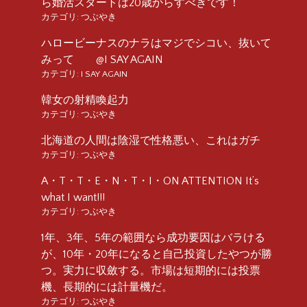
ら婚活スタートは20歳からすべきです！
カテゴリ:
つぶやき
ハロービーナスのナラはマジでシコい、抜いて
みって @I SAY AGAIN
カテゴリ:
I SAY AGAIN
韓女の射精喚起力
カテゴリ:
つぶやき
北海道の人間は陰湿で性格悪い、これはガチ
カテゴリ:
つぶやき
A・T・T・E・N・T・I・ON ATTENTION It’s
what I want!!!
カテゴリ:
つぶやき
1年、3年、5年の範囲なら成功要因はバラける
が、10年・20年になると自己投資したやつが勝
つ。実力に収斂する。市場は短期的には投票
機、長期的には計量機だ。
カテゴリ:
つぶやき