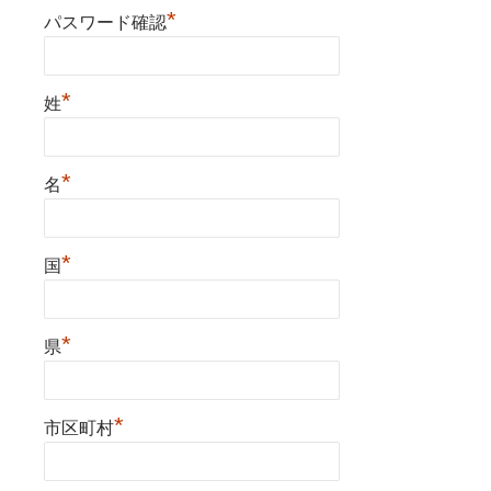
*
パスワード確認
*
姓
*
名
*
国
*
県
*
市区町村