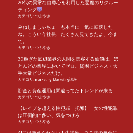
20代の異常な自尊心を利用した悪魔のリクルー
ティング
カテゴリ:
つぶやき
みねしましゃちょーも本当に一気に転落した
ね。こういう社長、たくさん見てきたよ、今ま
で。
カテゴリ:
つぶやき
30過ぎた底辺業界の人間を集客する価値は、ほ
とんどの業界においてゼロ。貧困ビジネス・大
手大衆ビジネスだけ。
カテゴリ:
marketing
,
Marketing講座
貯金と資産運用は間違ってたトレンドが来る
カテゴリ:
つぶやき
【レイプを超える性犯罪 托卵】 女の性犯罪
は圧倒的に多い、気をつけろ
カテゴリ:
つぶやき
AIには教えられない人生講座 ２２歳の自分に