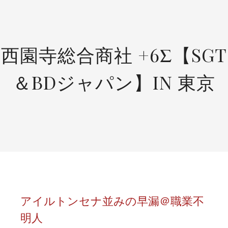
SKIP
TO
CONTENT
西園寺総合商社 +6Σ【SGT
＆BDジャパン】IN 東京
アイルトンセナ並みの早漏＠職業不
明人