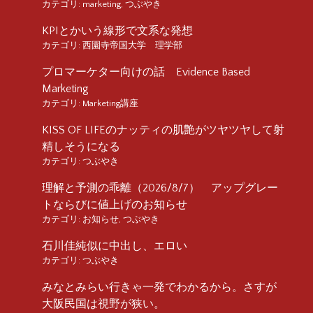
カテゴリ:
marketing
,
つぶやき
KPIとかいう線形で文系な発想
カテゴリ:
西園寺帝国大学 理学部
プロマーケター向けの話 Evidence Based
Marketing
カテゴリ:
Marketing講座
KISS OF LIFEのナッティの肌艶がツヤツヤして射
精しそうになる
カテゴリ:
つぶやき
理解と予測の乖離（2026/8/7） アップグレー
トならびに値上げのお知らせ
カテゴリ:
お知らせ
,
つぶやき
石川佳純似に中出し、エロい
カテゴリ:
つぶやき
みなとみらい行きゃ一発でわかるから。さすが
大阪民国は視野が狭い。