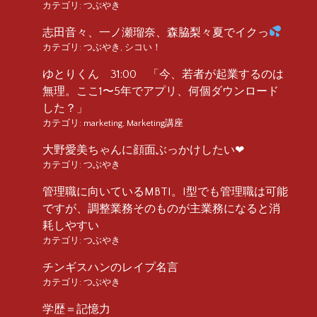
カテゴリ:
つぶやき
志田音々、一ノ瀬瑠奈、森脇梨々夏でイクっ
カテゴリ:
つぶやき
,
シコい！
ゆとりくん 31:00 「今、若者が起業するのは
無理。ここ1〜5年でアプリ、何個ダウンロード
した？」
カテゴリ:
marketing
,
Marketing講座
大野愛美ちゃんに顔面ぶっかけしたい❤︎
カテゴリ:
つぶやき
管理職に向いているMBTI。I型でも管理職は可能
ですが、調整業務そのものが主業務になると消
耗しやすい
カテゴリ:
つぶやき
チンギスハンのレイプ名言
カテゴリ:
つぶやき
学歴＝記憶力