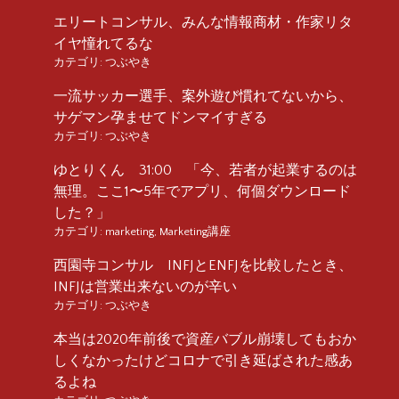
エリートコンサル、みんな情報商材・作家リタ
イヤ憧れてるな
カテゴリ:
つぶやき
一流サッカー選手、案外遊び慣れてないから、
サゲマン孕ませてドンマイすぎる
カテゴリ:
つぶやき
ゆとりくん 31:00 「今、若者が起業するのは
無理。ここ1〜5年でアプリ、何個ダウンロード
した？」
カテゴリ:
marketing
,
Marketing講座
西園寺コンサル INFJとENFJを比較したとき、
INFJは営業出来ないのが辛い
カテゴリ:
つぶやき
本当は2020年前後で資産バブル崩壊してもおか
しくなかったけどコロナで引き延ばされた感あ
るよね