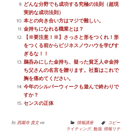
どんな分野でも成功する究極の法則（超現
実的な成功法則）
本との向き合い方はマジで難しい。
金持ちになれる職業とは？
【※要注意！※】さっさと形をつくれ！形
をつくる前からビジネスノウハウを学びす
ぎるな！！
鵜呑みにした金持ち、疑った貧乏人＠金持
ち父さんの名言を贈ります。社畜はこれで
胸を痛めてください。
今年のシルバーウィークも遊んで終わりで
すか？
センスの正体
by
西園寺 貴文
on
情報講座
コピー
ライティング
,
勉強
,
情報リテ