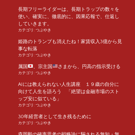
長期フリーライダーは、長期トラップの数々を
使い、確実に、徹底的に、因果応報で、仕返し
していきます。
カテゴリ:
つぶやき
姫路のトランプも消えたね！家賃収入3億から見
事な転落
カテゴリ:
つぶやき
属国
、宗主国
さまから、円高の指示受ける
カテゴリ:
つぶやき
AIには教えられない人生講座 １９歳の自分に
向けて人生を語ろう 「絶望は金融市場のスト
ップ安に似ている」
カテゴリ:
つぶやき
30年経営者として生き残るために
カテゴリ:
つぶやき
森岡毅の確率思考の戦略論に騙される無知・無