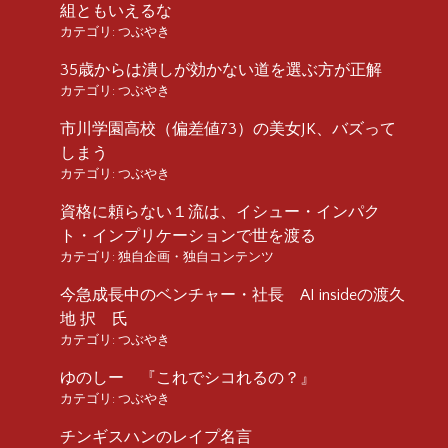
組ともいえるな
カテゴリ:
つぶやき
35歳からは潰しが効かない道を選ぶ方が正解
カテゴリ:
つぶやき
市川学園高校（偏差値73）の美女JK、バズって
しまう
カテゴリ:
つぶやき
資格に頼らない１流は、イシュー・インパク
ト・インプリケーションで世を渡る
カテゴリ:
独自企画・独自コンテンツ
今急成長中のベンチャー・社長 AI insideの渡久
地 択 氏
カテゴリ:
つぶやき
ゆのしー 『これでシコれるの？』
カテゴリ:
つぶやき
チンギスハンのレイプ名言