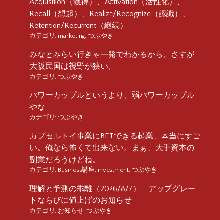
Acquisition（獲得）、Activation（活性化）、
Recall（想起）、Realize/Recognize（認識）、
Retention/Recurrent（継続）
カテゴリ:
marketing
,
つぶやき
みなとみらい行きゃ一発でわかるから。さすが
大阪民国は視野が狭い。
カテゴリ:
つぶやき
パワーカップルというより、弱パワーカップル
やな
カテゴリ:
つぶやき
カプセルトイ事業にBETできる起業、本当にすご
い。俺なら怖くて出来ない。まぁ、大手資本の
副業だろうけどね。
カテゴリ:
Business講座
,
investment
,
つぶやき
理解と予測の乖離（2026/8/7） アップグレー
トならびに値上げのお知らせ
カテゴリ:
お知らせ
,
つぶやき