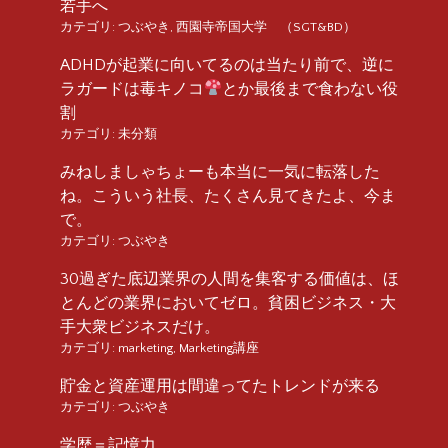
若手へ
カテゴリ:
つぶやき
,
西園寺帝国大学 （SGT&BD）
ADHDが起業に向いてるのは当たり前で、逆に
ラガードは毒キノコ
とか最後まで食わない役
割
カテゴリ:
未分類
みねしましゃちょーも本当に一気に転落した
ね。こういう社長、たくさん見てきたよ、今ま
で。
カテゴリ:
つぶやき
30過ぎた底辺業界の人間を集客する価値は、ほ
とんどの業界においてゼロ。貧困ビジネス・大
手大衆ビジネスだけ。
カテゴリ:
marketing
,
Marketing講座
貯金と資産運用は間違ってたトレンドが来る
カテゴリ:
つぶやき
学歴＝記憶力