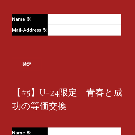
Name
※
Mail-Address
※
【#5】U-24限定 青春と成
功の等価交換
Name
※