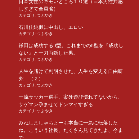
日本女性のキモいところ１０選（日本男性共感
しすぎて全員涙）
カテゴリ:
つぶやき
石川佳純似に中出し、エロい
カテゴリ:
つぶやき
鎌田は成功するB型。これまでのB型を『成功し
ない』と一刀両断した男。
カテゴリ:
つぶやき
人生を賭けて判明させた、人生を変える自由研
究 （２）
カテゴリ:
つぶやき
一流サッカー選手、案外遊び慣れてないから、
サゲマン孕ませてドンマイすぎる
カテゴリ:
つぶやき
みねしましゃちょーも本当に一気に転落した
ね。こういう社長、たくさん見てきたよ、今ま
で。