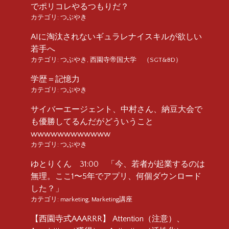
でポリコレやるつもりだ？
カテゴリ:
つぶやき
AIに淘汰されないギュラレナイスキルが欲しい
若手へ
カテゴリ:
つぶやき
,
西園寺帝国大学 （SGT&BD）
学歴＝記憶力
カテゴリ:
つぶやき
サイバーエージェント、中村さん、納豆大会で
も優勝してるんだがどういうこと
wwwwwwwwwwww
カテゴリ:
つぶやき
ゆとりくん 31:00 「今、若者が起業するのは
無理。ここ1〜5年でアプリ、何個ダウンロード
した？」
カテゴリ:
marketing
,
Marketing講座
【西園寺式AAARRR】 Attention（注意）、