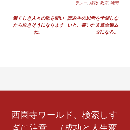
ラシー
,
成功
,
教育
,
時間
投
鬱くしき人々の歌を聞い
読み手の思考を予測しな
たら泣きそうになります
いと、書いた文章全部ム
稿
ね。
ダになる。
ナ
ビ
ゲ
ー
シ
ョ
ン
西園寺ワールド、検索しす
ぎに注意 （成功と人生変