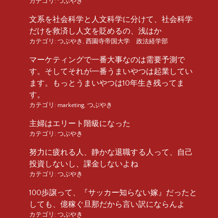
カテゴリ:
つぶやき
文系を社会科学と人文科学に分けて、社会科学
だけを救済し人文を貶めるの、浅はか
カテゴリ:
つぶやき
,
西園寺帝国大学 政法経学部
マーケティングで一番大事なのは需要予測で
す。そしてそれが一番うまいやつは起業してい
ます。もっとうまいやつは10年生き残ってま
す。
カテゴリ:
marketing
,
つぶやき
主婦はエリート階級になった
カテゴリ:
つぶやき
努力に疲れる人、静かな退職する人って、自己
投資しないし、課金しないよね
カテゴリ:
つぶやき
100歩譲って、『サッカー知らない嫁』だったと
しても、億稼ぐ旦那だから言い訳にならんよ
カテゴリ:
つぶやき