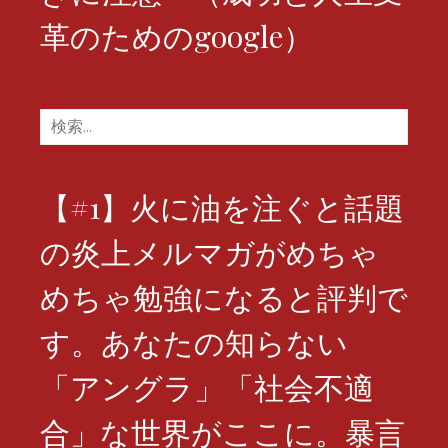
革のためのgoogle）
検
索:
【#1】火に油を注ぐと話題
の炎上メルマガがめちゃ
めちゃ勉強になると評判で
す。あなたの知らない
「アングラ」「社会不適
合」な世界がここに。暴言