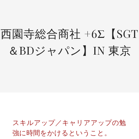
SKIP
TO
CONTENT
西園寺総合商社 +6Σ【SGT
＆BDジャパン】IN 東京
スキルアップ／キャリアアップの勉
強に時間をかけるということ。