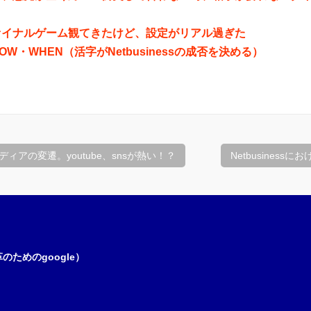
ァイナルゲーム観てきたけど、設定がリアル過ぎた
OW・WHEN（活字がNetbusinessの成否を決める）
ィアの変遷。youtube、snsが熱い！？
Netbusines
ためのgoogle）