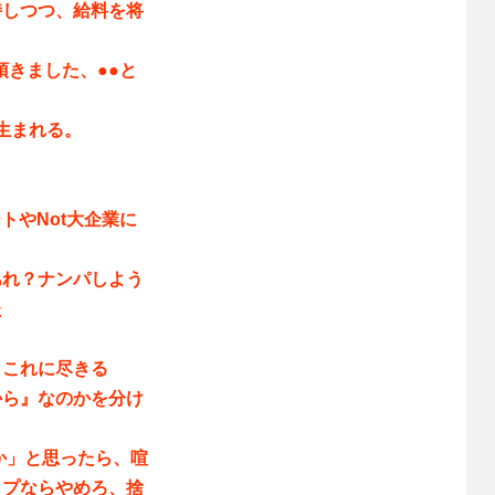
持しつつ、給料を将
頂きました、●●と
生まれる。
トやNot大企業に
あれ？ナンパしよう
た
、これに尽きる
から』なのかを分け
か」と思ったら、喧
イプならやめろ、捨