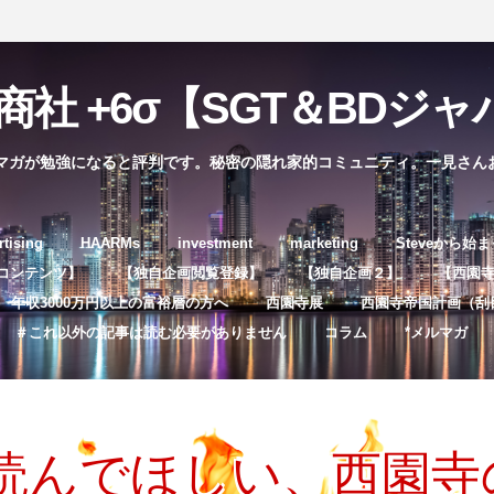
社 +6σ【SGT＆BDジャパ
マガが勉強になると評判です。秘密の隠れ家的コミュニティ。一見さん
コ
rtising
HAARMs
investment
marketing
Steveから始
ン
コンテンツ】
【独自企画閲覧登録】
【独自企画２】
【西園寺独
テ
年収3000万円以上の富裕層の方へ
西園寺展
西園寺帝国計画（刮
ン
＃これ以外の記事は読む必要がありません
コラム
*メルマガ
ツ
へ
ス
キ
読んでほしい、西園寺
ッ