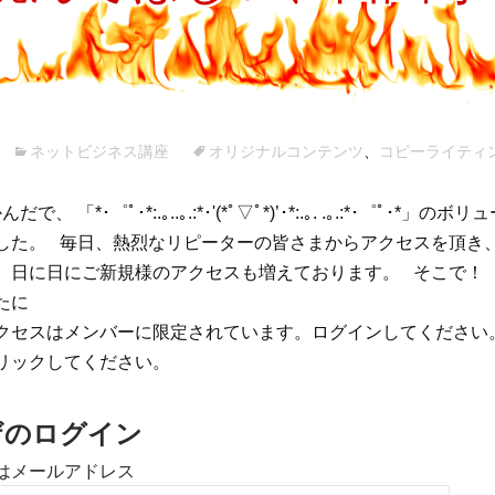
プ
ネットビジネス講座
オリジナルコンテンツ
、
コピーライティ
 「*･゜ﾟ･*:.｡..｡.:*･'(*ﾟ▽ﾟ*)’･*:.｡. .｡.:*･゜ﾟ･*」
した。 毎日、熱烈なリピーターの皆さまからアクセスを頂き、
、日に日にご新規様のアクセスも増えております。 そこで！
たに
クセスはメンバーに限定されています。ログインしてください
リックしてください。
ザのログイン
はメールアドレス