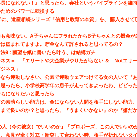
部長になれない！』と思ったら、会社というパイプラインを維
のためのパワーに転換する
ぎに、遺産相続シリーズ「信用と教育の本質」を、 購入させて
。
功も意味ない。A子ちゃんにフラれたからB子ちゃんとの機会が
金は盗まれてますよ。貯金なんて許されると思ってるの？
法9 : 願望を紙に書いたら叶う、は結構ガチ
ネス＝ 「エリートや大企業がやりたがらない ＆ Notエリー
ビジネス」
いなら運動しなさい、公園で運動ウェアつけてる女の人いて『
と思ったら、小学校高学年の息子が走ってきよったわ、ビビっ
持ちになりたいと思ったら
文の素晴らしい能力は、金にならない人間を相手にしない能力
ままで良いのか？と思ったら、『うまくいかない』のか『嫌だ
この人（今の彼女）でいいのか」「プロポーズ、この人でいいの
て、意見が全く対立・衝突して合わない時、相手が折れないタ