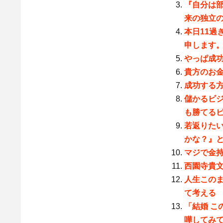
『自分は
来の独立
本日11過
申します
やっぱ成
貴方のお
成功する方
儲かるビジ
も勝てる
若返りた
かな？』
マジで金
西園寺貴
人生この
て考える
「結婚 
嘩してみ