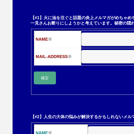
ゲ
【#1】火に油を注ぐと話題の炎上メルマガがめちゃめ
一見さんお断りにしようかと考えています。秘密の隠
ー
NAME
※
シ
MAIL-ADDRESS
※
ョ
ン
【#2】人生の大体の悩みが解決するかもしれないメル
NAME
※