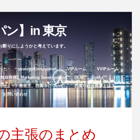
ン】in 東京
お断りにしようかと考えています。
まった
strategy&innovation
VIPルーム
VVIPルーム
自商標】Marketing Development™️、DCM™️、EntAd™️
目せよ！）救世主、西園寺について
西園寺総合商事とは？
お問い合わせ
の主張のまとめ