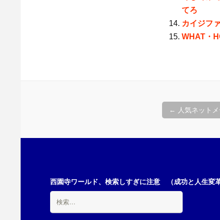
てろ
カイジフ
WHAT・H
投
←
人気ネットメデ
稿
ナ
西園寺ワールド、検索しすぎに注意 （成功と人生変革の
検
ビ
索: