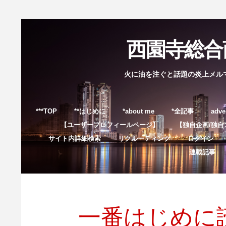
西園寺総合商
火に油を注ぐと話題の炎上メル
***TOP
**はじめに
*about me
*全記事
adve
【ユーザープロフィールページ】
【独自企画/独自
サイト内詳細検索
リクルーティング
ログイン
連載記事
一番はじめに