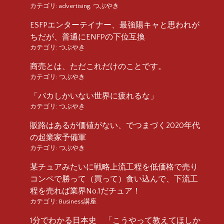
カテゴリ:
advertising
,
つぶやき
ESFPエンターテイナー、最強陽キャと思われが
ちだが、普通にENFPの下位互換
カテゴリ:
つぶやき
商売とは、ただこれだけのことです。
カテゴリ:
つぶやき
「バカしかいない世界に疲れるな」
カテゴリ:
つぶやき
販路はあるが価値がない、でつまづく2020年代
の起業家予備軍
カテゴリ:
つぶやき
某チュアみたいに戦略上流工程を低価格で売り
コンペで勝って（買って）食い込んで、下流工
程を売れば業界No.1だチュア！
カテゴリ:
Business講座
1分でわかる日本史 「こうやって教えてほしか