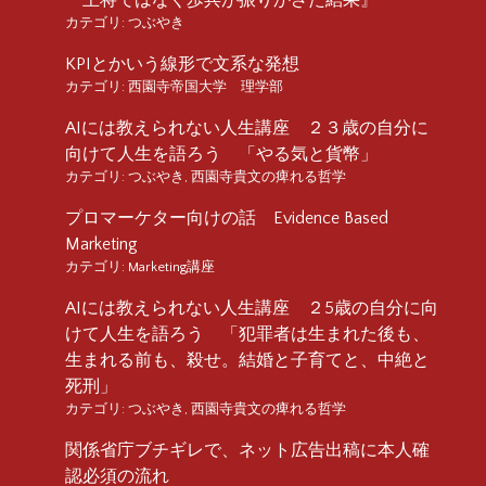
カテゴリ:
つぶやき
KPIとかいう線形で文系な発想
カテゴリ:
西園寺帝国大学 理学部
AIには教えられない人生講座 ２３歳の自分に
向けて人生を語ろう 「やる気と貨幣」
カテゴリ:
つぶやき
,
西園寺貴文の痺れる哲学
プロマーケター向けの話 Evidence Based
Marketing
カテゴリ:
Marketing講座
AIには教えられない人生講座 ２5歳の自分に向
けて人生を語ろう 「犯罪者は生まれた後も、
生まれる前も、殺せ。結婚と子育てと、中絶と
死刑」
カテゴリ:
つぶやき
,
西園寺貴文の痺れる哲学
関係省庁ブチギレで、ネット広告出稿に本人確
認必須の流れ