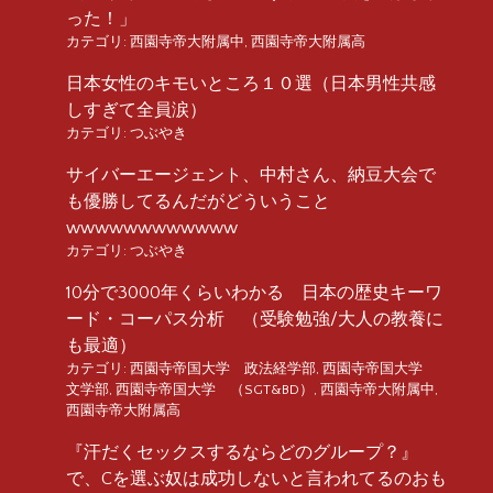
った！」
カテゴリ:
西園寺帝大附属中
,
西園寺帝大附属高
日本女性のキモいところ１０選（日本男性共感
しすぎて全員涙）
カテゴリ:
つぶやき
サイバーエージェント、中村さん、納豆大会で
も優勝してるんだがどういうこと
wwwwwwwwwwww
カテゴリ:
つぶやき
10分で3000年くらいわかる 日本の歴史キーワ
ード・コーパス分析 （受験勉強/大人の教養に
も最適）
カテゴリ:
西園寺帝国大学 政法経学部
,
西園寺帝国大学
文学部
,
西園寺帝国大学 （SGT&BD）
,
西園寺帝大附属中
,
西園寺帝大附属高
『汗だくセックスするならどのグループ？』
で、Cを選ぶ奴は成功しないと言われてるのおも