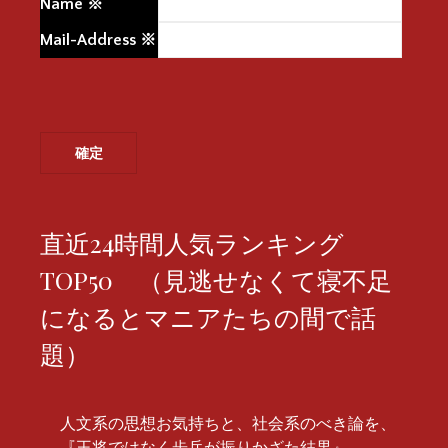
Name
※
Mail-Address
※
直近24時間人気ランキング
TOP50 （見逃せなくて寝不足
になるとマニアたちの間で話
題）
人文系の思想お気持ちと、社会系のべき論を、
『王将ではなく歩兵が振りかざた結果』