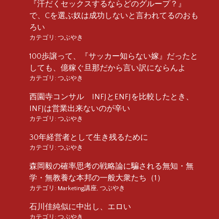
『汗だくセックスするならどのグループ？』
で、Cを選ぶ奴は成功しないと言われてるのおも
ろい
カテゴリ:
つぶやき
100歩譲って、『サッカー知らない嫁』だったと
しても、億稼ぐ旦那だから言い訳にならんよ
カテゴリ:
つぶやき
西園寺コンサル INFJとENFJを比較したとき、
INFJは営業出来ないのが辛い
カテゴリ:
つぶやき
30年経営者として生き残るために
カテゴリ:
つぶやき
森岡毅の確率思考の戦略論に騙される無知・無
学・無教養な本邦の一般大衆たち（1）
カテゴリ:
Marketing講座
,
つぶやき
石川佳純似に中出し、エロい
カテゴリ:
つぶやき