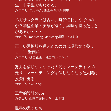
生・中学生でもわかる）
カテゴリ:
つぶやき
,
西園寺帝大附属中
ペガサスクラブは古い、時代遅れ、やばいの
か？加盟企業・実績が凄く、興味を持ったこと
があるが・・・
カテゴリ:
marketing
,
Marketing講座
,
つぶやき
正しい選択肢を選ぶための力は現代文で養え
る “一挙両得”
カテゴリ:
独自企画・独自コンテンツ
努力を信じなくなった人間はマーケティングに
走り、マーケティングを信じなくなった人間は
投資に走る
カテゴリ:
つぶやき
工学的設計のtips
カテゴリ:
西園寺帝国大学 工学部
世界の天才たち