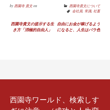
by
西園寺 貴文
on
西園寺貴文について
会社員
,
常識
,
社畜
投
西園寺貴文の提示する生
自由にお金が稼げるよう
き方「消極的自由人」
になると、人生はバラ色
稿
ナ
ビ
ゲ
ー
シ
ョ
ン
西園寺ワールド、検索しす