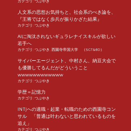
カテゴリ:
つぶやき
人文系の思想お気持ちと、社会系のべき論を、
『王将ではなく歩兵が振りかざた結果』
カテゴリ:
つぶやき
AIに淘汰されないギュラレナイスキルが欲しい
若手へ
カテゴリ:
つぶやき
,
西園寺帝国大学 （SGT&BD）
サイバーエージェント、中村さん、納豆大会で
も優勝してるんだがどういうこと
wwwwwwwwwwww
カテゴリ:
つぶやき
学歴＝記憶力
カテゴリ:
つぶやき
INTJへの適職・起業・転職のための西園寺コン
サル 「普通は叶わないと思われているものを
追え」
カテゴリ:
つぶやき