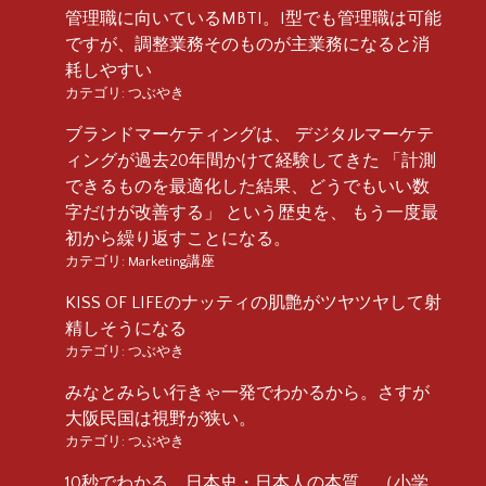
管理職に向いているMBTI。I型でも管理職は可能
ですが、調整業務そのものが主業務になると消
耗しやすい
カテゴリ:
つぶやき
ブランドマーケティングは、 デジタルマーケテ
ィングが過去20年間かけて経験してきた 「計測
できるものを最適化した結果、どうでもいい数
字だけが改善する」 という歴史を、 もう一度最
初から繰り返すことになる。
カテゴリ:
Marketing講座
KISS OF LIFEのナッティの肌艶がツヤツヤして射
精しそうになる
カテゴリ:
つぶやき
みなとみらい行きゃ一発でわかるから。さすが
大阪民国は視野が狭い。
カテゴリ:
つぶやき
10秒でわかる、日本史・日本人の本質 （小学