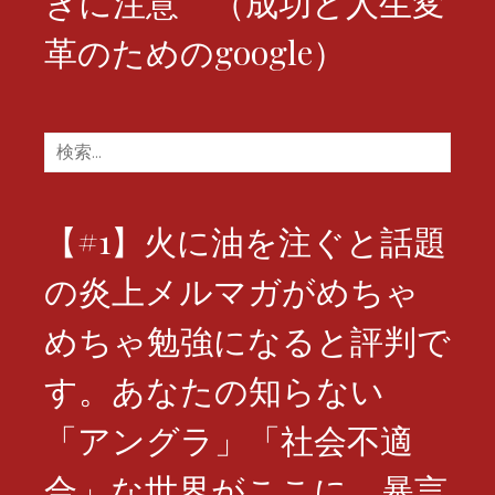
ぎに注意 （成功と人生変
革のためのgoogle）
検
索:
【#1】火に油を注ぐと話題
の炎上メルマガがめちゃ
めちゃ勉強になると評判で
す。あなたの知らない
「アングラ」「社会不適
合」な世界がここに。暴言