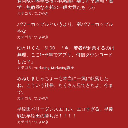
森岡毅の確率思考の戦略論に騙される無知・無
学・無教養な本邦の一般大衆たち（3）
カテゴリ:
つぶやき
パワーカップルというより、弱パワーカップル
やな
カテゴリ:
つぶやき
ゆとりくん 31:00 「今、若者が起業するのは
無理。ここ1〜5年でアプリ、何個ダウンロード
した？」
カテゴリ:
marketing
,
Marketing講座
みねしましゃちょーも本当に一気に転落した
ね。こういう社長、たくさん見てきたよ、今ま
で。
カテゴリ:
つぶやき
早稲田ベリーダンスエロい、エロすぎる。早慶
戦は早稲田の勝ちだ！！！！
カテゴリ:
つぶやき