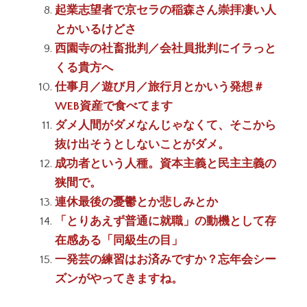
起業志望者で京セラの稲森さん崇拝凄い人
とかいるけどさ
西園寺の社畜批判／会社員批判にイラっと
くる貴方へ
仕事月／遊び月／旅行月とかいう発想＃
WEB資産で食べてます
ダメ人間がダメなんじゃなくて、そこから
抜け出そうとしないことがダメ。
成功者という人種。資本主義と民主主義の
狭間で。
連休最後の憂鬱とか悲しみとか
「とりあえず普通に就職」の動機として存
在感ある「同級生の目」
一発芸の練習はお済みですか？忘年会シー
ズンがやってきますね。