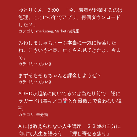
ゆとりくん 31:00 「今、若者が起業するのは
無理。ここ1〜5年でアプリ、何個ダウンロード
した？」
カテゴリ:
marketing
,
Marketing講座
みねしましゃちょーも本当に一気に転落した
ね。こういう社長、たくさん見てきたよ、今ま
で。
カテゴリ:
つぶやき
まずそもそもちゃんと課金しようぜ？
カテゴリ:
つぶやき
ADHDが起業に向いてるのは当たり前で、逆に
ラガードは毒キノコ
とか最後まで食わない役
割
カテゴリ:
未分類
AIには教えられない人生講座 ２２歳の自分に
向けて人生を語ろう 「押し寄せる焦り」