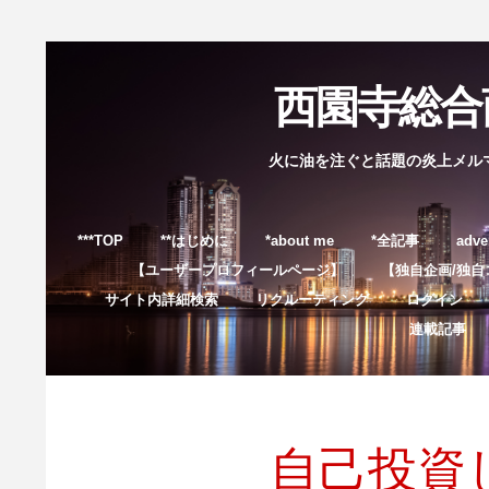
西園寺総合商
火に油を注ぐと話題の炎上メル
***TOP
**はじめに
*about me
*全記事
adve
【ユーザープロフィールページ】
【独自企画/独自
サイト内詳細検索
リクルーティング
ログイン
連載記事
自己投資