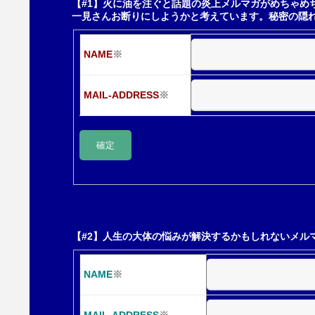
【#1】火に油を注ぐと話題の炎上メルマガがめちゃめ
一見さんお断りにしようかと考えています。秘密の隠
ー
NAME
※
シ
MAIL-ADDRESS
※
ョ
ン
【#2】人生の大体の悩みが解決するかもしれないメル
NAME
※