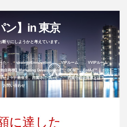
ン】in 東京
お断りにしようかと考えています。
まった
strategy&innovation
VIPルーム
VVIPルーム
自商標】Marketing Development™️、DCM™️、EntAd™️
目せよ！）救世主、西園寺について
西園寺総合商事とは？
お問い合わせ
額に達した