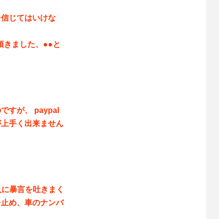
を信じてはいけな
頂きました、●●と
！
が、 paypal
が上手く出来ません
人に暴言を吐きまく
を止め、車のナンバ