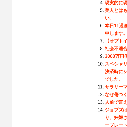
現実的に
美人とは
い。
本日11過
申します
【オプト
社会不適
3000万
スペシャリ
決済時に
でした。
サラリー
なぜ傷つ
人前で言
ジョブズ
り、妊娠
ープレー