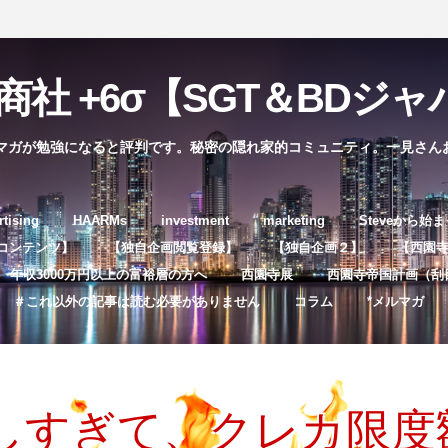
社 +6σ【SGT＆BDジャパ
マガが勉強になると評判です。秘密の隠れ家的コミュニティ。一見さん
コ
rtising
HAARMs
investment
marketing
Steveから始
ン
コンテンツ】
【独自企画閲覧登録】
【独自企画２】
【西園寺独
テ
年収3000万円以上の富裕層の方へ
西園寺展
西園寺帝国計画（刮
ン
＃これ以外の記事は読む必要がありません
コラム
*メルマガ
ツ
へ
ス
キ
しすぎて、クレカ限度
ッ