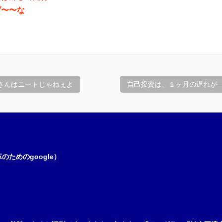
げ〜〜な
aさんはニートじゃねぇよ
自己投資は、１ヶ月の遅れが
ためのgoogle）