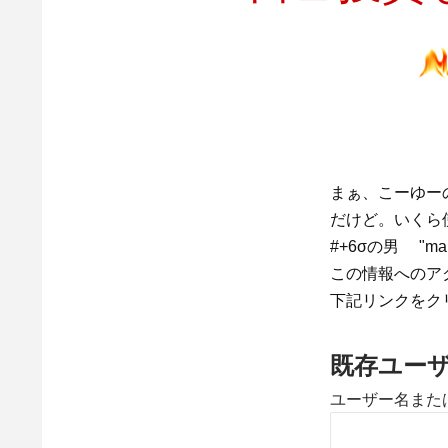
まぁ、こーゆー
だけど。いくら
#+6σの男 "make y
この情報へのア
下記リンクをク
既存ユー
ユーザー名また