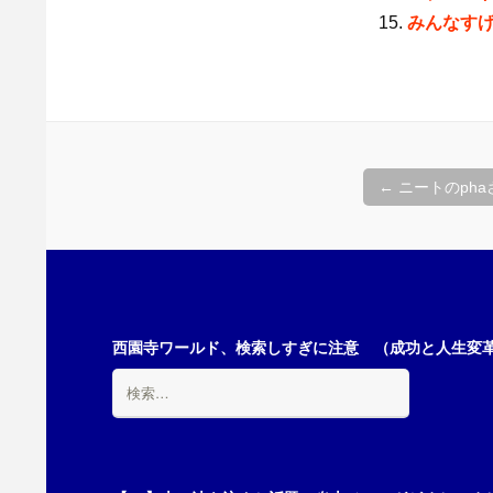
みんなす
投
←
ニートのph
稿
ナ
西園寺ワールド、検索しすぎに注意 （成功と人生変革の
検
ビ
索:
ゲ