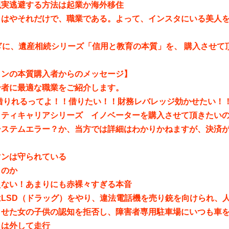
現実逃避する方法は起業か海外移住
もはやそれだけで、職業である。よって、インスタにいる美人
ぎに、遺産相続シリーズ「信用と教育の本質」を、 購入させて
。
インの本質購入者からのメッセージ】
合者に最適な職業をご紹介します。
円借りれるってよ！！借りたい！！財務レバレッジ効かせたい！
ティキャリアシリーズ イノベーターを購入させて頂きたいのです
システムエラー？か、当方では詳細はわかりかねますが、決済
マンは守られている
くのか
えない！あまりにも赤裸々すぎる本音
はLSD（ドラッグ）をやり、違法電話機を売り銃を向けられ、
させた女の子供の認知を拒否し、障害者専用駐車場にいつも車
トは外して走行