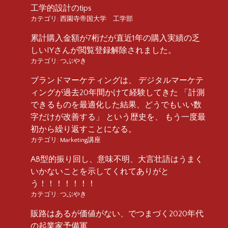
工学的設計のtips
カテゴリ:
西園寺帝国大学 工学部
累計購入金額が7桁だが直近1年の購入実績の乏
しいIYさんが閲覧登録解除されました。
カテゴリ:
つぶやき
ブランドマーケティングは、 デジタルマーケテ
ィングが過去20年間かけて経験してきた 「計測
できるものを最適化した結果、どうでもいい数
字だけが改善する」 という歴史を、 もう一度最
初から繰り返すことになる。
カテゴリ:
Marketing講座
AB型的振り回し、意味不明、大言壮語はうまく
いかないことを示してくれてありがと
う！！！！！！！
カテゴリ:
つぶやき
販路はあるが価値がない、でつまづく2020年代
の起業家予備軍