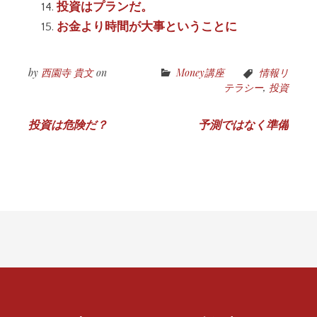
投資はプランだ。
お金より時間が大事ということに
by
西園寺 貴文
on
Money講座
情報リ
テラシー
,
投資
投
投資は危険だ？
予測ではなく準備
稿
ナ
ビ
ゲ
ー
シ
ョ