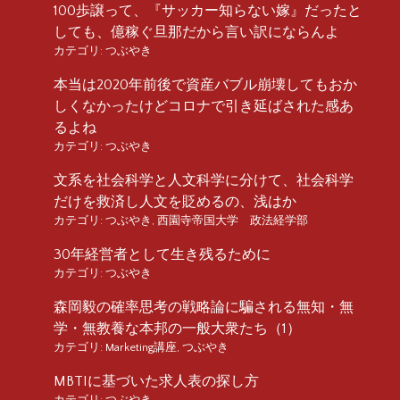
100歩譲って、『サッカー知らない嫁』だったと
しても、億稼ぐ旦那だから言い訳にならんよ
カテゴリ:
つぶやき
本当は2020年前後で資産バブル崩壊してもおか
しくなかったけどコロナで引き延ばされた感あ
るよね
カテゴリ:
つぶやき
文系を社会科学と人文科学に分けて、社会科学
だけを救済し人文を貶めるの、浅はか
カテゴリ:
つぶやき
,
西園寺帝国大学 政法経学部
30年経営者として生き残るために
カテゴリ:
つぶやき
森岡毅の確率思考の戦略論に騙される無知・無
学・無教養な本邦の一般大衆たち（1）
カテゴリ:
Marketing講座
,
つぶやき
MBTIに基づいた求人表の探し方
カテゴリ:
つぶやき