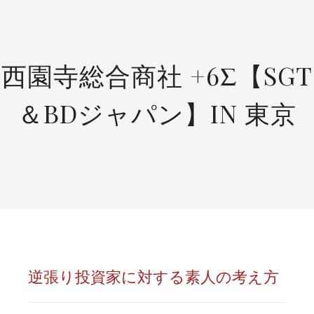
SKIP
TO
CONTENT
西園寺総合商社 +6Σ【SGT
＆BDジャパン】IN 東京
逆張り投資家に対する素人の考え方