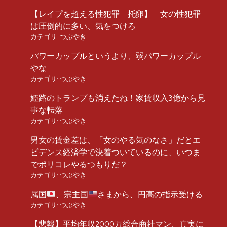
【レイプを超える性犯罪 托卵】 女の性犯罪
は圧倒的に多い、気をつけろ
カテゴリ:
つぶやき
パワーカップルというより、弱パワーカップル
やな
カテゴリ:
つぶやき
姫路のトランプも消えたね！家賃収入3億から見
事な転落
カテゴリ:
つぶやき
男女の賃金差は、「女のやる気のなさ」だとエ
ビデンス経済学で決着ついているのに、いつま
でポリコレやるつもりだ？
カテゴリ:
つぶやき
属国
、宗主国
さまから、円高の指示受ける
カテゴリ:
つぶやき
【悲報】平均年収2000万総合商社マン、真実に