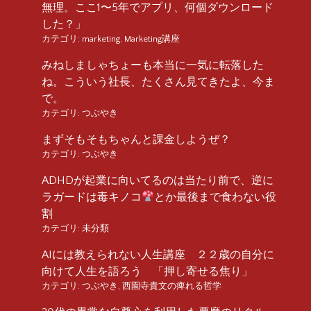
無理。ここ1〜5年でアプリ、何個ダウンロード
した？」
カテゴリ:
marketing
,
Marketing講座
みねしましゃちょーも本当に一気に転落した
ね。こういう社長、たくさん見てきたよ、今ま
で。
カテゴリ:
つぶやき
まずそもそもちゃんと課金しようぜ？
カテゴリ:
つぶやき
ADHDが起業に向いてるのは当たり前で、逆に
ラガードは毒キノコ
とか最後まで食わない役
割
カテゴリ:
未分類
AIには教えられない人生講座 ２２歳の自分に
向けて人生を語ろう 「押し寄せる焦り」
カテゴリ:
つぶやき
,
西園寺貴文の痺れる哲学