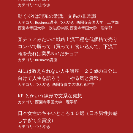
カテゴリ:
つぶやき
動くKPIは理系の常識、文系の非常識
カテゴリ:
Business講座
,
つぶやき
,
西園寺帝国大学 工学部
,
西園寺帝国大学 政法経学部
,
西園寺帝国大学 理学部
某チュアみたいに戦略上流工程を低価格で売り
コンペで勝って（買って）食い込んで、下流工
程を売れば業界No.1だチュア！
カテゴリ:
Business講座
AIには教えられない人生講座 ２３歳の自分に
向けて人生を語ろう 「やる気と貨幣」
カテゴリ:
つぶやき
,
西園寺貴文の痺れる哲学
KPIとかいう線形で文系な発想
カテゴリ:
西園寺帝国大学 理学部
日本女性のキモいところ１０選（日本男性共感
しすぎて全員涙）
カテゴリ:
つぶやき