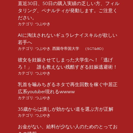
直近30日、50日の購入実績の乏しい方、フィル
タリング、ペナルティが発動します。ご注意く
ださい。
カテゴリ:
つぶやき
AIに淘汰されないギュラレナイスキルが欲しい
若手へ
カテゴリ:
つぶやき
,
西園寺帝国大学 （SGT&BD）
彼女を妊娠させてしまった大学生へ！「逃げ
ろ！」 誰も教えない残酷すぎる妊娠逃避術！
カテゴリ:
つぶやき
乳首を噛みちぎるネタで再生回数を稼ぐ中居正
広系youtuber現れるwwww
カテゴリ:
つぶやき
35歳からは潰しが効かない道を選ぶ方が正解
カテゴリ:
つぶやき
お金がない、給料が少ない人のためのとってお