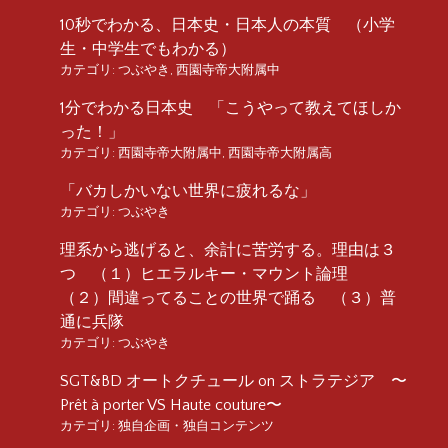
10秒でわかる、日本史・日本人の本質 （小学
生・中学生でもわかる）
カテゴリ:
つぶやき
,
西園寺帝大附属中
1分でわかる日本史 「こうやって教えてほしか
った！」
カテゴリ:
西園寺帝大附属中
,
西園寺帝大附属高
「バカしかいない世界に疲れるな」
カテゴリ:
つぶやき
理系から逃げると、余計に苦労する。理由は３
つ （１）ヒエラルキー・マウント論理
（２）間違ってることの世界で踊る （３）普
通に兵隊
カテゴリ:
つぶやき
SGT&BD オートクチュール on ストラテジア 〜
Prêt à porter VS Haute couture〜
カテゴリ:
独自企画・独自コンテンツ