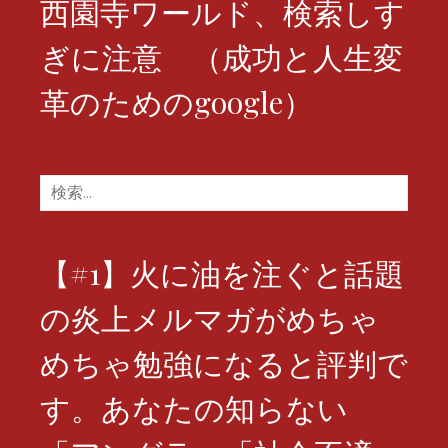
西園寺ワールド、検索しす
ン
ぎに注意 （成功と人生変
革のためのgoogle）
検
索:
【#1】火に油を注ぐと話題
の炎上メルマガがめちゃ
めちゃ勉強になると評判で
す。あなたの知らない