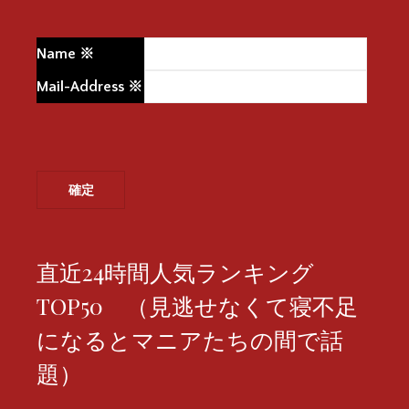
Name
※
Mail-Address
※
直近24時間人気ランキング
TOP50 （見逃せなくて寝不足
になるとマニアたちの間で話
題）