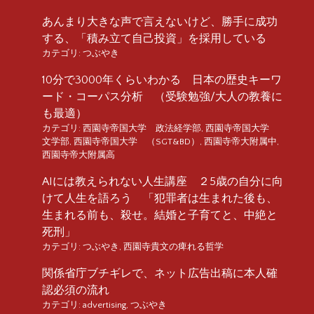
あんまり大きな声で言えないけど、勝手に成功
する、「積み立て自己投資」を採用している
カテゴリ:
つぶやき
10分で3000年くらいわかる 日本の歴史キーワ
ード・コーパス分析 （受験勉強/大人の教養に
も最適）
カテゴリ:
西園寺帝国大学 政法経学部
,
西園寺帝国大学
文学部
,
西園寺帝国大学 （SGT&BD）
,
西園寺帝大附属中
,
西園寺帝大附属高
AIには教えられない人生講座 ２5歳の自分に向
けて人生を語ろう 「犯罪者は生まれた後も、
生まれる前も、殺せ。結婚と子育てと、中絶と
死刑」
カテゴリ:
つぶやき
,
西園寺貴文の痺れる哲学
関係省庁ブチギレで、ネット広告出稿に本人確
認必須の流れ
カテゴリ:
advertising
,
つぶやき