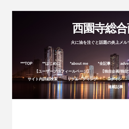
西園寺総合商
火に油を注ぐと話題の炎上メル
***TOP
**はじめに
*about me
*全記事
adve
【ユーザープロフィールページ】
【独自企画/独自
サイト内詳細検索
リクルーティング
ログイン
連載記事