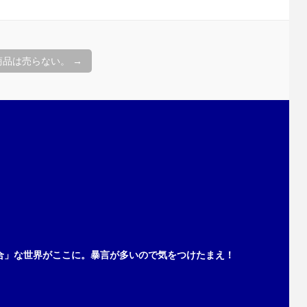
商品は売らない。
→
合」な世界がここに。暴言が多いので気をつけたまえ！