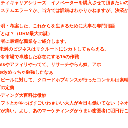
ティキャリアシリーズ イノベーターを購入させて頂きたいのです
システムエラー？か、当方では詳細はわかりかねますが、決済
発明・考案した、これからを生きるために大事な専門用語
とは？（DRM最大の謎）
合者に最適な職業をご紹介します。
億未満のビジネスはリクルートにシカトしてもらえる。
を市場で卓越した存在にする15の作戦
sinessやアフィリやってて、リサーチやらん奴、アホ
nnedyめっちゃ勉強したなぁ
ツビールに対して、クロードホプキンスが行ったコンサルは素
グの定義
ルディング大百科は微妙
セフトとかやっぱすごいわ＃いい大人が今日も働いてない（ネ
歯が痛い。よし、あのマーケティングがうまい歯医者に明日行