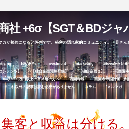
社 +6σ【SGT＆BDジャパ
マガが勉強になると評判です。秘密の隠れ家的コミュニティ。一見さん
コ
rtising
HAARMs
investment
marketing
Steveから始
ン
コンテンツ】
【独自企画閲覧登録】
【独自企画２】
【西園寺独
テ
年収3000万円以上の富裕層の方へ
西園寺展
西園寺帝国計画（刮
ン
＃これ以外の記事は読む必要がありません
コラム
*メルマガ
ツ
へ
ス
キ
集客と収益は分ける
ッ