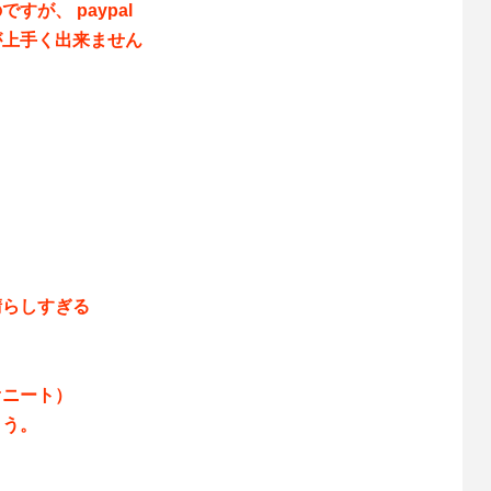
が、 paypal
が上手く出来ません
晴らしすぎる
オニート）
こう。