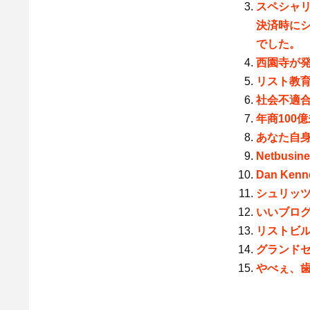
スペシャリ
決済時に
でした。
西園寺が
リスト教育
社会不適
年商100
あなた自身
Netbu
Dan Ke
シュリッ
いいブロ
リストビ
グランド
やべぇ、