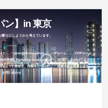
ン】in 東京
お断りにしようかと考えています。
まった
strategy&innovation
VIPルーム
VVIPルーム
自商標】Marketing Development™️、DCM™️、EntAd™️
目せよ！）救世主、西園寺について
西園寺総合商事とは？
お問い合わせ
。