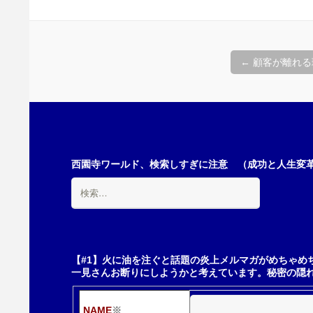
投
←
顧客が離れる
稿
ナ
西園寺ワールド、検索しすぎに注意 （成功と人生変革の
検
ビ
索:
ゲ
【#1】火に油を注ぐと話題の炎上メルマガがめちゃめ
一見さんお断りにしようかと考えています。秘密の隠
ー
NAME
※