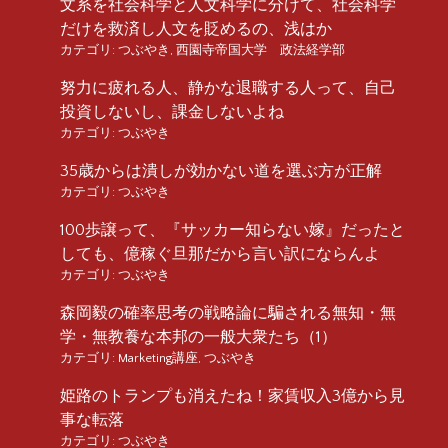
文系を社会科学と人文科学に分けて、社会科学
だけを救済し人文を貶めるの、浅はか
カテゴリ:
つぶやき
,
西園寺帝国大学 政法経学部
努力に疲れる人、静かな退職する人って、自己
投資しないし、課金しないよね
カテゴリ:
つぶやき
35歳からは潰しが効かない道を選ぶ方が正解
カテゴリ:
つぶやき
100歩譲って、『サッカー知らない嫁』だったと
しても、億稼ぐ旦那だから言い訳にならんよ
カテゴリ:
つぶやき
森岡毅の確率思考の戦略論に騙される無知・無
学・無教養な本邦の一般大衆たち（1）
カテゴリ:
Marketing講座
,
つぶやき
姫路のトランプも消えたね！家賃収入3億から見
事な転落
カテゴリ:
つぶやき