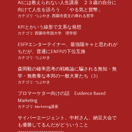
AIには教えられない人生講座 ２３歳の自分に
向けて人生を語ろう 「やる気と貨幣」
カテゴリ:
つぶやき
,
西園寺貴文の痺れる哲学
KPIとかいう線形で文系な発想
カテゴリ:
西園寺帝国大学 理学部
ESFPエンターテイナー、最強陽キャと思われが
ちだが、普通にENFPの下位互換
カテゴリ:
つぶやき
森岡毅の確率思考の戦略論に騙される無知・無
学・無教養な本邦の一般大衆たち（3）
カテゴリ:
つぶやき
プロマーケター向けの話 Evidence Based
Marketing
カテゴリ:
Marketing講座
サイバーエージェント、中村さん、納豆大会で
も優勝してるんだがどういうこと
wwwwwwwwwwww