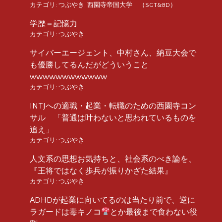
カテゴリ:
つぶやき
,
西園寺帝国大学 （SGT&BD）
学歴＝記憶力
カテゴリ:
つぶやき
サイバーエージェント、中村さん、納豆大会で
も優勝してるんだがどういうこと
wwwwwwwwwwww
カテゴリ:
つぶやき
INTJへの適職・起業・転職のための西園寺コン
サル 「普通は叶わないと思われているものを
追え」
カテゴリ:
つぶやき
人文系の思想お気持ちと、社会系のべき論を、
『王将ではなく歩兵が振りかざた結果』
カテゴリ:
つぶやき
ADHDが起業に向いてるのは当たり前で、逆に
ラガードは毒キノコ
とか最後まで食わない役