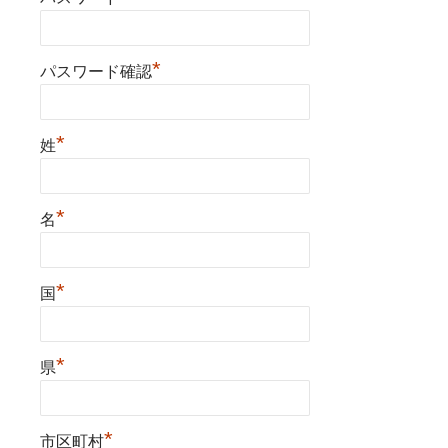
*
パスワード確認
*
姓
*
名
*
国
*
県
*
市区町村