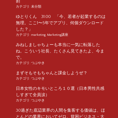
割
カテゴリ:
未分類
ゆとりくん 31:00 「今、若者が起業するのは
無理。ここ1〜5年でアプリ、何個ダウンロード
した？」
カテゴリ:
marketing
,
Marketing講座
みねしましゃちょーも本当に一気に転落した
ね。こういう社長、たくさん見てきたよ、今ま
で。
カテゴリ:
つぶやき
まずそもそもちゃんと課金しようぜ？
カテゴリ:
つぶやき
日本女性のキモいところ１０選（日本男性共感
しすぎて全員涙）
カテゴリ:
つぶやき
30過ぎた底辺業界の人間を集客する価値は、ほ
とんどの業界においてゼロ。貧困ビジネス・大