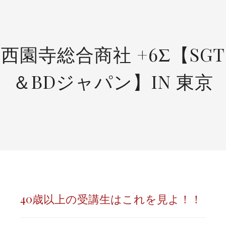
SKIP
TO
CONTENT
西園寺総合商社 +6Σ【SGT
＆BDジャパン】IN 東京
40歳以上の受講生はこれを見よ！！