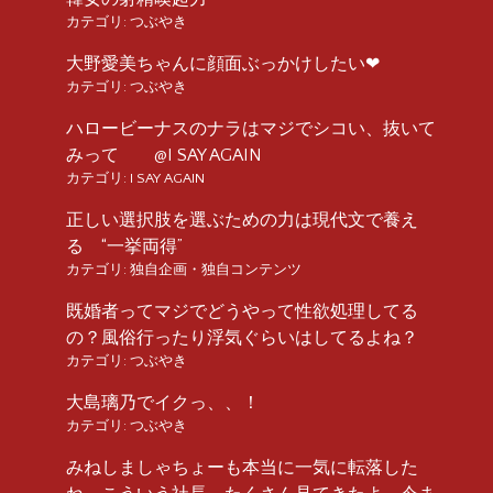
カテゴリ:
つぶやき
大野愛美ちゃんに顔面ぶっかけしたい❤︎
カテゴリ:
つぶやき
ハロービーナスのナラはマジでシコい、抜いて
みって @I SAY AGAIN
カテゴリ:
I SAY AGAIN
正しい選択肢を選ぶための力は現代文で養え
る “一挙両得”
カテゴリ:
独自企画・独自コンテンツ
既婚者ってマジでどうやって性欲処理してる
の？風俗行ったり浮気ぐらいはしてるよね？
カテゴリ:
つぶやき
大島璃乃でイクっ、、！
カテゴリ:
つぶやき
みねしましゃちょーも本当に一気に転落した