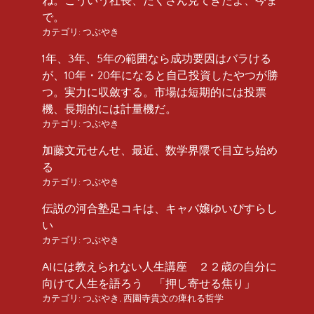
ね。こういう社長、たくさん見てきたよ、今ま
で。
カテゴリ:
つぶやき
1年、3年、5年の範囲なら成功要因はバラける
が、10年・20年になると自己投資したやつが勝
つ。実力に収斂する。市場は短期的には投票
機、長期的には計量機だ。
カテゴリ:
つぶやき
加藤文元せんせ、最近、数学界隈で目立ち始め
る
カテゴリ:
つぶやき
伝説の河合塾足コキは、キャバ嬢ゆいぴすらし
い
カテゴリ:
つぶやき
AIには教えられない人生講座 ２２歳の自分に
向けて人生を語ろう 「押し寄せる焦り」
カテゴリ:
つぶやき
,
西園寺貴文の痺れる哲学