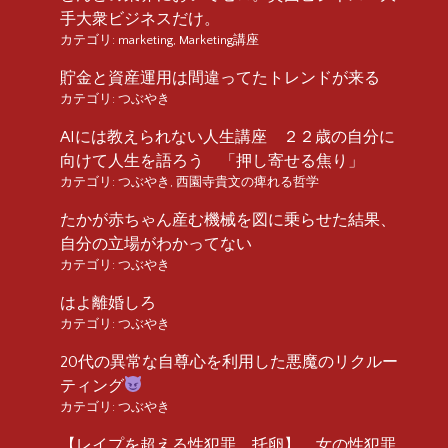
手大衆ビジネスだけ。
カテゴリ:
marketing
,
Marketing講座
貯金と資産運用は間違ってたトレンドが来る
カテゴリ:
つぶやき
AIには教えられない人生講座 ２２歳の自分に
向けて人生を語ろう 「押し寄せる焦り」
カテゴリ:
つぶやき
,
西園寺貴文の痺れる哲学
たかが赤ちゃん産む機械を図に乗らせた結果、
自分の立場がわかってない
カテゴリ:
つぶやき
はよ離婚しろ
カテゴリ:
つぶやき
20代の異常な自尊心を利用した悪魔のリクルー
ティング
カテゴリ:
つぶやき
【レイプを超える性犯罪 托卵】 女の性犯罪