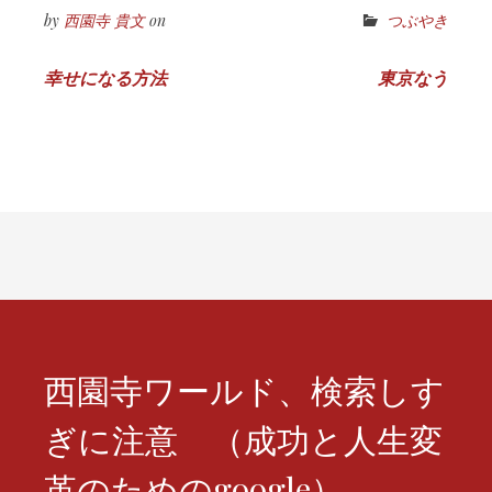
by
西園寺 貴文
on
つぶやき
投
幸せになる方法
東京なう
稿
ナ
ビ
ゲ
ー
シ
ョ
西園寺ワールド、検索しす
ン
ぎに注意 （成功と人生変
革のためのgoogle）