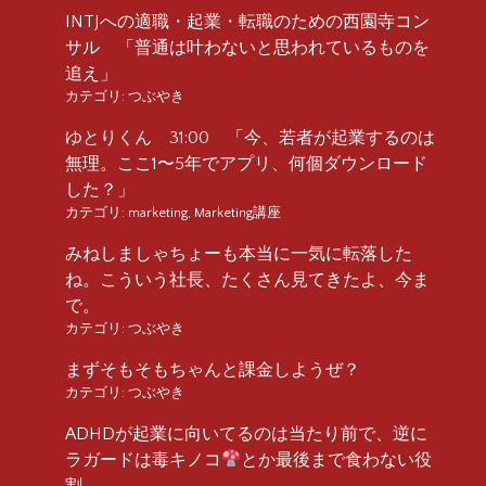
INTJへの適職・起業・転職のための西園寺コン
サル 「普通は叶わないと思われているものを
追え」
カテゴリ:
つぶやき
ゆとりくん 31:00 「今、若者が起業するのは
無理。ここ1〜5年でアプリ、何個ダウンロード
した？」
カテゴリ:
marketing
,
Marketing講座
みねしましゃちょーも本当に一気に転落した
ね。こういう社長、たくさん見てきたよ、今ま
で。
カテゴリ:
つぶやき
まずそもそもちゃんと課金しようぜ？
カテゴリ:
つぶやき
ADHDが起業に向いてるのは当たり前で、逆に
ラガードは毒キノコ
とか最後まで食わない役
割