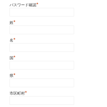
*
パスワード確認
*
姓
*
名
*
国
*
県
*
市区町村