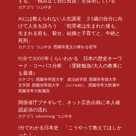
する、「積み立て自己投資」を採用している
カテゴリ:
つぶやき
AIには教えられない人生講座 ２5歳の自分に向
けて人生を語ろう 「犯罪者は生まれた後も、
生まれる前も、殺せ。結婚と子育てと、中絶と
死刑」
カテゴリ:
つぶやき
,
西園寺貴文の痺れる哲学
10分で3000年くらいわかる 日本の歴史キーワ
ード・コーパス分析 （受験勉強/大人の教養に
も最適）
カテゴリ:
西園寺帝国大学 政法経学部
,
西園寺帝国大学
文学部
,
西園寺帝国大学 （SGT&BD）
,
西園寺帝大附属中
,
西園寺帝大附属高
関係省庁ブチギレで、ネット広告出稿に本人確
認必須の流れ
カテゴリ:
advertising
,
つぶやき
1分でわかる日本史 「こうやって教えてほしか
った！」