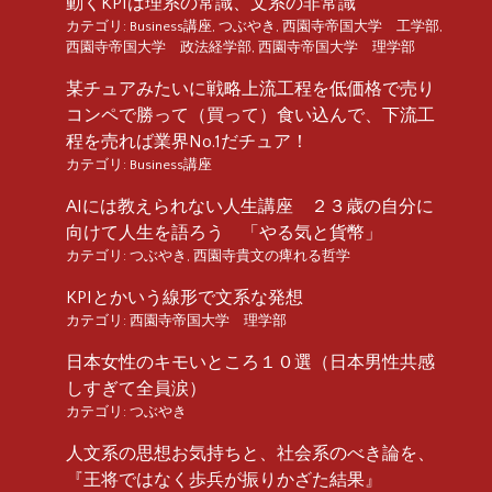
動くKPIは理系の常識、文系の非常識
カテゴリ:
Business講座
,
つぶやき
,
西園寺帝国大学 工学部
,
西園寺帝国大学 政法経学部
,
西園寺帝国大学 理学部
某チュアみたいに戦略上流工程を低価格で売り
コンペで勝って（買って）食い込んで、下流工
程を売れば業界No.1だチュア！
カテゴリ:
Business講座
AIには教えられない人生講座 ２３歳の自分に
向けて人生を語ろう 「やる気と貨幣」
カテゴリ:
つぶやき
,
西園寺貴文の痺れる哲学
KPIとかいう線形で文系な発想
カテゴリ:
西園寺帝国大学 理学部
日本女性のキモいところ１０選（日本男性共感
しすぎて全員涙）
カテゴリ:
つぶやき
人文系の思想お気持ちと、社会系のべき論を、
『王将ではなく歩兵が振りかざた結果』