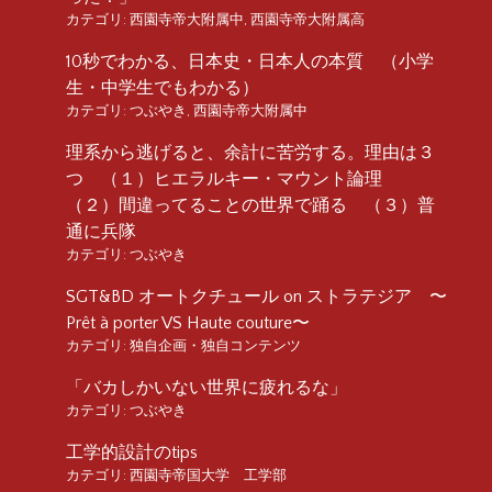
カテゴリ:
西園寺帝大附属中
,
西園寺帝大附属高
10秒でわかる、日本史・日本人の本質 （小学
生・中学生でもわかる）
カテゴリ:
つぶやき
,
西園寺帝大附属中
理系から逃げると、余計に苦労する。理由は３
つ （１）ヒエラルキー・マウント論理
（２）間違ってることの世界で踊る （３）普
通に兵隊
カテゴリ:
つぶやき
SGT&BD オートクチュール on ストラテジア 〜
Prêt à porter VS Haute couture〜
カテゴリ:
独自企画・独自コンテンツ
「バカしかいない世界に疲れるな」
カテゴリ:
つぶやき
工学的設計のtips
カテゴリ:
西園寺帝国大学 工学部