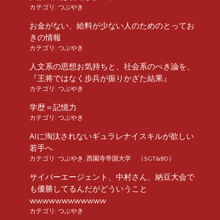
カテゴリ:
つぶやき
お金がない、給料が少ない人のためのとってお
きの情報
カテゴリ:
つぶやき
人文系の思想お気持ちと、社会系のべき論を、
『王将ではなく歩兵が振りかざた結果』
カテゴリ:
つぶやき
学歴＝記憶力
カテゴリ:
つぶやき
AIに淘汰されないギュラレナイスキルが欲しい
若手へ
カテゴリ:
つぶやき
,
西園寺帝国大学 （SGT&BD）
サイバーエージェント、中村さん、納豆大会で
も優勝してるんだがどういうこと
wwwwwwwwwwww
カテゴリ:
つぶやき