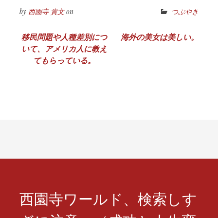
by
西園寺 貴文
on
つぶやき
投
移民問題や人種差別につ
海外の美女は美しい。
いて、アメリカ人に教え
稿
てもらっている。
ナ
ビ
ゲ
ー
シ
ョ
ン
西園寺ワールド、検索しす