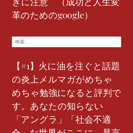
ぎに注意 （成功と人生変
革のためのgoogle）
検
索:
【#1】火に油を注ぐと話題
の炎上メルマガがめちゃ
めちゃ勉強になると評判で
す。あなたの知らない
「アングラ」「社会不適
合」な世界がここに。暴言