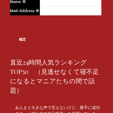
Name
※
Mail-Address
※
直近24時間人気ランキング
TOP50 （見逃せなくて寝不足
になるとマニアたちの間で話
題）
あんまり大きな声で言えないけど、勝手に成功