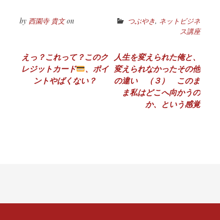
by
西園寺 貴文
on
つぶやき
,
ネットビジネ
ス講座
投
えっ？これって？このク
人生を変えられた俺と、
レジットカード
、ポイ
変えられなかったその他
稿
ントやばくない？
の違い （３） このま
ナ
ま私はどこへ向かうの
か、という感覚
ビ
ゲ
ー
シ
ョ
ン