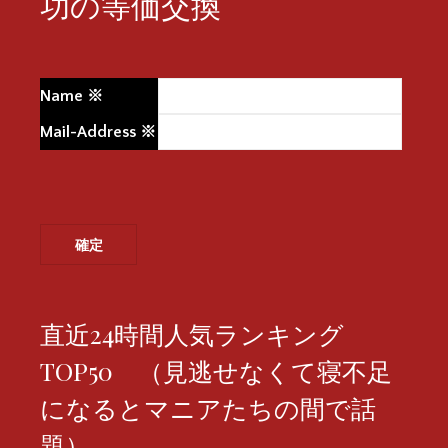
功の等価交換
Name
※
Mail-Address
※
直近24時間人気ランキング
TOP50 （見逃せなくて寝不足
になるとマニアたちの間で話
題）