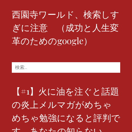
西園寺ワールド、検索しす
ぎに注意 （成功と人生変
革のためのgoogle）
検
索:
【#1】火に油を注ぐと話題
の炎上メルマガがめちゃ
めちゃ勉強になると評判で
す。あなたの知らない