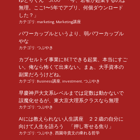
ゆとりくん 31:00 「今、若者が起業するのは
無理。ここ1〜5年でアプリ、何個ダウンロード
した？」
カテゴリ:
marketing
,
Marketing講座
パワーカップルというより、弱パワーカップル
やな
カテゴリ:
つぶやき
カプセルトイ事業にBETできる起業、本当にすご
い。俺なら怖くて出来ない。まぁ、大手資本の
副業だろうけどね。
カテゴリ:
Business講座
,
investment
,
つぶやき
早慶神戸大文系レベルまでは定数は動かないで
誤魔化せるが、東大京大理系クラスなら無理
カテゴリ:
つぶやき
AIには教えられない人生講座 ２２歳の自分に
向けて人生を語ろう 「押し寄せる焦り」
カテゴリ:
つぶやき
,
西園寺貴文の痺れる哲学