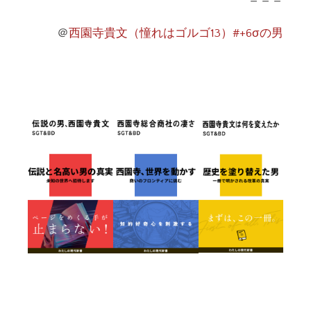
＝＝＝
＠
西園寺貴文（憧れはゴルゴ13）#+6σの男