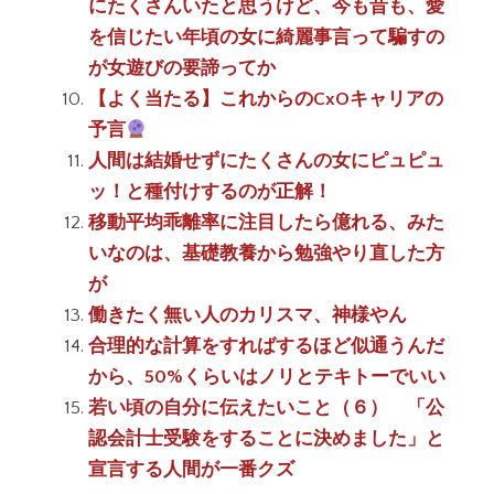
にたくさんいたと思うけど、今も昔も、愛
を信じたい年頃の女に綺麗事言って騙すの
が女遊びの要諦ってか
【よく当たる】これからのCxOキャリアの
予言
人間は結婚せずにたくさんの女にピュピュ
ッ！と種付けするのが正解！
移動平均乖離率に注目したら億れる、みた
いなのは、基礎教養から勉強やり直した方
が
働きたく無い人のカリスマ、神様やん
合理的な計算をすればするほど似通うんだ
から、50%くらいはノリとテキトーでいい
若い頃の自分に伝えたいこと（６） 「公
認会計士受験をすることに決めました」と
宣言する人間が一番クズ