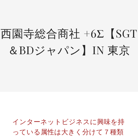
SKIP
TO
CONTENT
西園寺総合商社 +6Σ【SGT
＆BDジャパン】IN 東京
インターネットビジネスに興味を持
っている属性は大きく分けて７種類