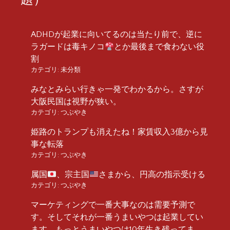
ADHDが起業に向いてるのは当たり前で、逆に
ラガードは毒キノコ
とか最後まで食わない役
割
カテゴリ:
未分類
みなとみらい行きゃ一発でわかるから。さすが
大阪民国は視野が狭い。
カテゴリ:
つぶやき
姫路のトランプも消えたね！家賃収入3億から見
事な転落
カテゴリ:
つぶやき
属国
、宗主国
さまから、円高の指示受ける
カテゴリ:
つぶやき
マーケティングで一番大事なのは需要予測で
す。そしてそれが一番うまいやつは起業してい
ます。もっとうまいやつは10年生き残ってま