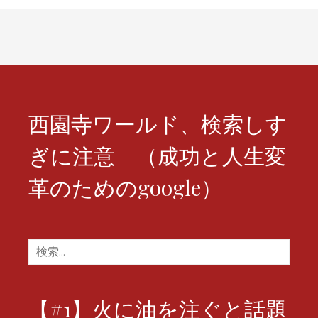
ョ
ン
西園寺ワールド、検索しす
ぎに注意 （成功と人生変
革のためのgoogle）
検
索:
【#1】火に油を注ぐと話題