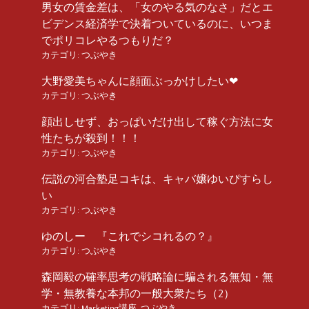
男女の賃金差は、「女のやる気のなさ」だとエ
ビデンス経済学で決着ついているのに、いつま
でポリコレやるつもりだ？
カテゴリ:
つぶやき
大野愛美ちゃんに顔面ぶっかけしたい❤︎
カテゴリ:
つぶやき
顔出しせず、おっぱいだけ出して稼ぐ方法に女
性たちが殺到！！！
カテゴリ:
つぶやき
伝説の河合塾足コキは、キャバ嬢ゆいぴすらし
い
カテゴリ:
つぶやき
ゆのしー 『これでシコれるの？』
カテゴリ:
つぶやき
森岡毅の確率思考の戦略論に騙される無知・無
学・無教養な本邦の一般大衆たち（2）
カテゴリ:
Marketing講座
,
つぶやき