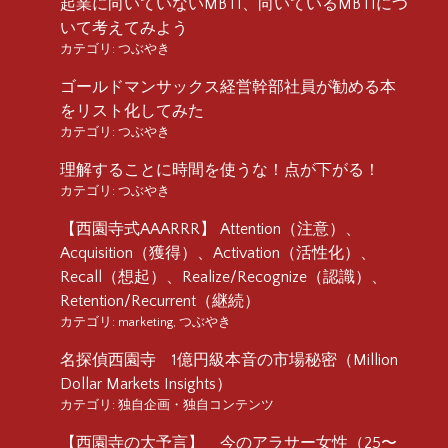
起業に向いていないMBTI、向いているMBTIにつ
いて考えてみよう
カテゴリ:
つぶやき
ゴールドマンサックス経営幹部社員が勧める本
をリスト化してみた
カテゴリ:
つぶやき
理解することに時間を使うな！点が下がる！
カテゴリ:
つぶやき
【西園寺式AAARRR】 Attention（注意）、
Acquisition（獲得）、Activation（活性化）、
Recall（想起）、Realize/Recognize（認識）、
Retention/Recurrent（継続）
カテゴリ:
marketing
,
つぶやき
名探偵西園寺 1億円級本音の市場秘密（Million
Dollar Markets Insights）
カテゴリ:
独自企画・独自コンテンツ
【西園寺の大予言】 今のアラサー女性（25〜