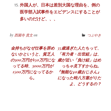
外国人が、日本は差別大国な理由を、例の
医学部入試事件をエビデンスにすることが
多いのだけど、、、
by
西園寺 貴文
on
つぶやき
投
金持ちがなぜ仕事を辞め
35歳過ぎた人たちって、
ないかというと、貧乏人
「有力者・出世組」は、
稿
の300万円が150万円にな
歳が近い「負け組」はめ
ナ
ってる時、3000万円が
っちゃ見下すからね。
1500万円になってるか
『無能な40歳おじさん』
ビ
ら。
になった時八方塞がりだ
ゲ
よ、どうするの？
ー
シ