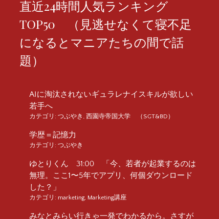
直近24時間人気ランキング
TOP50 （見逃せなくて寝不足
になるとマニアたちの間で話
題）
AIに淘汰されないギュラレナイスキルが欲しい
若手へ
カテゴリ:
つぶやき
,
西園寺帝国大学 （SGT&BD）
学歴＝記憶力
カテゴリ:
つぶやき
ゆとりくん 31:00 「今、若者が起業するのは
無理。ここ1〜5年でアプリ、何個ダウンロード
した？」
カテゴリ:
marketing
,
Marketing講座
みなとみらい行きゃ一発でわかるから。さすが