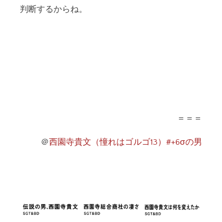
判断するからね。
＝＝＝
＠
西園寺貴文（憧れはゴルゴ13）#+6σの男