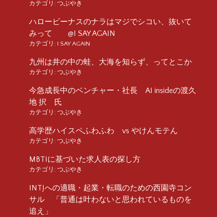
カテゴリ:
つぶやき
ハロービーナスのナラはマジでシコい、抜いて
みって @I SAY AGAIN
カテゴリ:
I SAY AGAIN
九州は井の中の蛙、大海を知らず、ってとこか
カテゴリ:
つぶやき
今急成長中のベンチャー・社長 AI insideの渡久
地 択 氏
カテゴリ:
つぶやき
高学歴ハイスペふわふわ vs やけんモテん
カテゴリ:
つぶやき
MBTIに基づいた求人表の探し方
カテゴリ:
つぶやき
INTJへの適職・起業・転職のための西園寺コン
サル 「普通は叶わないと思われているものを
追え」