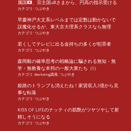
属国
、宗主国
さまから、円高の指示受ける
カテゴリ:
つぶやき
早慶神戸大文系レベルまでは定数は動かないで
誤魔化せるが、東大京大理系クラスなら無理
カテゴリ:
つぶやき
若くしてテレビに出る金持ちの多くが犯罪者
カテゴリ:
つぶやき
森岡毅の確率思考の戦略論に騙される無知・無
学・無教養な本邦の一般大衆たち（1）
カテゴリ:
Marketing講座
,
つぶやき
姫路のトランプも消えたね！家賃収入3億から見
事な転落
カテゴリ:
つぶやき
KISS OF LIFEのナッティの肌艶がツヤツヤして射
精しそうになる
カテゴリ:
つぶやき