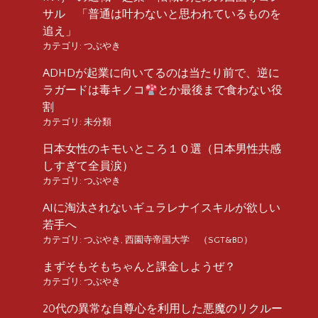
サル 「普通は叶わないと思われているものを
追え」
カテゴリ:
つぶやき
ADHDが起業に向いてるのは当たり前で、逆に
ラガードは毒キノコ
とか最後まで食わない役
割
カテゴリ:
未分類
日本女性のキモいところ１０選（日本男性共感
しすぎて全員涙）
カテゴリ:
つぶやき
AIに淘汰されないギュラレナイスキルが欲しい
若手へ
カテゴリ:
つぶやき
,
西園寺帝国大学 （SGT&BD）
まずそもそもちゃんと課金しようぜ？
カテゴリ:
つぶやき
20代の異常な自尊心を利用した悪魔のリクルー