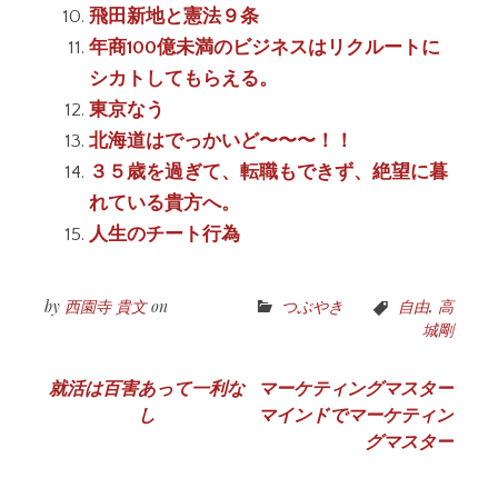
飛田新地と憲法９条
年商100億未満のビジネスはリクルートに
シカトしてもらえる。
東京なう
北海道はでっかいど〜〜〜！！
３５歳を過ぎて、転職もできず、絶望に暮
れている貴方へ。
人生のチート行為
by
西園寺 貴文
on
つぶやき
自由
,
高
城剛
投
就活は百害あって一利な
マーケティングマスター
し
マインドでマーケティン
稿
グマスター
ナ