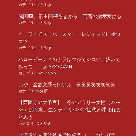
カテゴリ:
つぶやき
属国
、宗主国
さまから、円高の指示受ける
カテゴリ:
つぶやき
イーフトでスーパースター・レジェンドに勝つ
コツ
カテゴリ:
つぶやき
ハロービーナスのナラはマジでシコい、抜いて
みって @I SAY AGAIN
カテゴリ:
I SAY AGAIN
いや、全然文系っぽいよ 笑笑笑笑笑笑笑笑
カテゴリ:
未分類
【西園寺の大予言】 今のアラサー女性（25〜
35）は将来、虫ケラゴミババア世代と呼ばれる
と思う
カテゴリ:
つぶやき
北海道の人間は陰湿で性格悪い、これはガチ