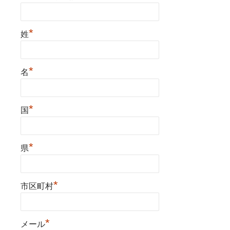
*
姓
*
名
*
国
*
県
*
市区町村
*
メール