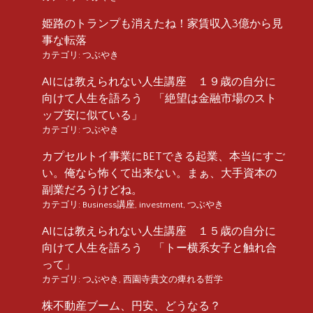
姫路のトランプも消えたね！家賃収入3億から見
事な転落
カテゴリ:
つぶやき
AIには教えられない人生講座 １９歳の自分に
向けて人生を語ろう 「絶望は金融市場のスト
ップ安に似ている」
カテゴリ:
つぶやき
カプセルトイ事業にBETできる起業、本当にすご
い。俺なら怖くて出来ない。まぁ、大手資本の
副業だろうけどね。
カテゴリ:
Business講座
,
investment
,
つぶやき
AIには教えられない人生講座 １５歳の自分に
向けて人生を語ろう 「トー横系女子と触れ合
って」
カテゴリ:
つぶやき
,
西園寺貴文の痺れる哲学
株不動産ブーム、円安、どうなる？