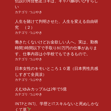
伝説の河合塾足コキは、キャバ嬢ゆいぴすらし
い
カテゴリ:
つぶやき
人生を賭けて判明させた、人生を変える自由研
究 （２）
カテゴリ:
つぶやき
働きたくないけどお金欲しい人へ。実は、勤務
時間3時間以下で手取り80万円の仕事がありま
す、仕事内容は小学校でもできるもので。
カテゴリ:
つぶやき
日本女性のキモいところ１０選（日本男性共感
しすぎて全員涙）
カテゴリ:
つぶやき
えむゆみカップルは2年で5億
カテゴリ:
つぶやき
INTPとINTJ、学歴とITスキルないと死ぬしかな
くて草