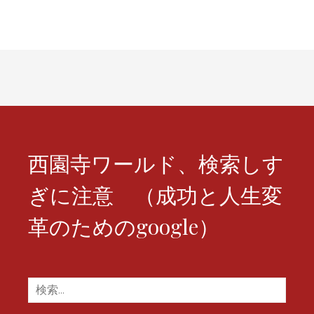
ビ
ゲ
ー
シ
ョ
ン
西園寺ワールド、検索しす
ぎに注意 （成功と人生変
革のためのgoogle）
検
索: