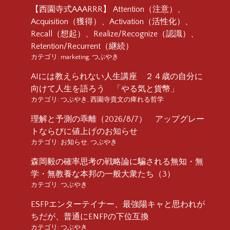
【西園寺式AAARRR】 Attention（注意）、
Acquisition（獲得）、Activation（活性化）、
Recall（想起）、Realize/Recognize（認識）、
Retention/Recurrent（継続）
カテゴリ:
marketing
,
つぶやき
AIには教えられない人生講座 ２４歳の自分に
向けて人生を語ろう 「やる気と貨幣」
カテゴリ:
つぶやき
,
西園寺貴文の痺れる哲学
理解と予測の乖離（2026/8/7） アップグレー
トならびに値上げのお知らせ
カテゴリ:
お知らせ
,
つぶやき
森岡毅の確率思考の戦略論に騙される無知・無
学・無教養な本邦の一般大衆たち（3）
カテゴリ:
つぶやき
ESFPエンターテイナー、最強陽キャと思われが
ちだが、普通にENFPの下位互換
カテゴリ:
つぶやき