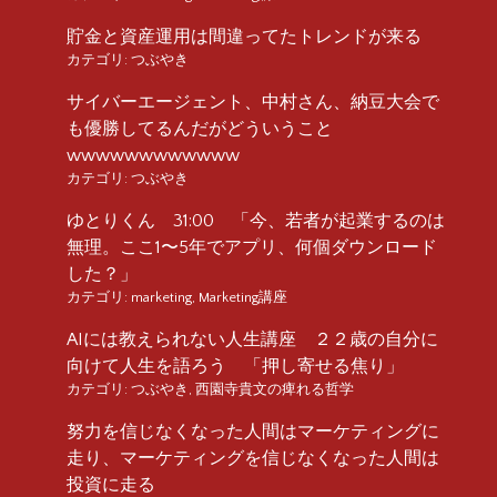
貯金と資産運用は間違ってたトレンドが来る
カテゴリ:
つぶやき
サイバーエージェント、中村さん、納豆大会で
も優勝してるんだがどういうこと
wwwwwwwwwwww
カテゴリ:
つぶやき
ゆとりくん 31:00 「今、若者が起業するのは
無理。ここ1〜5年でアプリ、何個ダウンロード
した？」
カテゴリ:
marketing
,
Marketing講座
AIには教えられない人生講座 ２２歳の自分に
向けて人生を語ろう 「押し寄せる焦り」
カテゴリ:
つぶやき
,
西園寺貴文の痺れる哲学
努力を信じなくなった人間はマーケティングに
走り、マーケティングを信じなくなった人間は
投資に走る