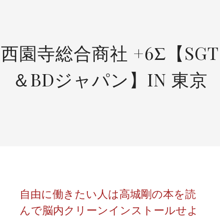
SKIP
TO
CONTENT
西園寺総合商社 +6Σ【SGT
＆BDジャパン】IN 東京
自由に働きたい人は高城剛の本を読
んで脳内クリーンインストールせよ