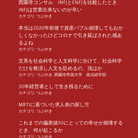
西園寺コンサル INFJとENFJを比較したとき、
INFJは営業出来ないのが辛い
カテゴリ:
つぶやき
本当は2020年前後で資産バブル崩壊してもおか
しくなかったけどコロナで引き延ばされた感あ
るよね
カテゴリ:
つぶやき
文系を社会科学と人文科学に分けて、社会科学
だけを救済し人文を貶めるの、浅はか
カテゴリ:
つぶやき
,
西園寺帝国大学 政法経学部
30年経営者として生き残るために
カテゴリ:
つぶやき
MBTIに基づいた求人表の探し方
カテゴリ:
つぶやき
これまでの偏差値50にとっての幸せが崩壊する
とき、何が起こるか
カテゴリ:
つぶやき