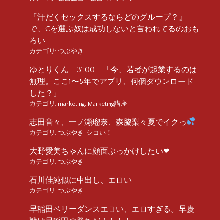
『汗だくセックスするならどのグループ？』
で、Cを選ぶ奴は成功しないと言われてるのおも
ろい
カテゴリ:
つぶやき
ゆとりくん 31:00 「今、若者が起業するのは
無理。ここ1〜5年でアプリ、何個ダウンロード
した？」
カテゴリ:
marketing
,
Marketing講座
志田音々、一ノ瀬瑠奈、森脇梨々夏でイクっ
カテゴリ:
つぶやき
,
シコい！
大野愛美ちゃんに顔面ぶっかけしたい❤︎
カテゴリ:
つぶやき
石川佳純似に中出し、エロい
カテゴリ:
つぶやき
早稲田ベリーダンスエロい、エロすぎる。早慶