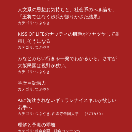
人文系の思想お気持ちと、社会系のべき論を、
『王将ではなく歩兵が振りかざた結果』
カテゴリ:
つぶやき
KISS OF LIFEのナッティの肌艶がツヤツヤして射
精しそうになる
カテゴリ:
つぶやき
みなとみらい行きゃ一発でわかるから。さすが
大阪民国は視野が狭い。
カテゴリ:
つぶやき
学歴＝記憶力
カテゴリ:
つぶやき
AIに淘汰されないギュラレナイスキルが欲しい
若手へ
カテゴリ:
つぶやき
,
西園寺帝国大学 （SGT&BD）
理解と予測の乖離
カテゴリ:
独自企画・独自コンテンツ