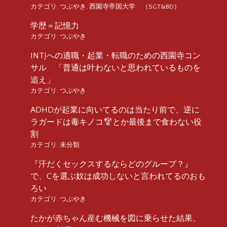
カテゴリ:
つぶやき
,
西園寺帝国大学 （SGT&BD）
学歴＝記憶力
カテゴリ:
つぶやき
INTJへの適職・起業・転職のための西園寺コン
サル 「普通は叶わないと思われているものを
追え」
カテゴリ:
つぶやき
ADHDが起業に向いてるのは当たり前で、逆に
ラガードは毒キノコ
とか最後まで食わない役
割
カテゴリ:
未分類
『汗だくセックスするならどのグループ？』
で、Cを選ぶ奴は成功しないと言われてるのおも
ろい
カテゴリ:
つぶやき
たかが赤ちゃん産む機械を図に乗らせた結果、